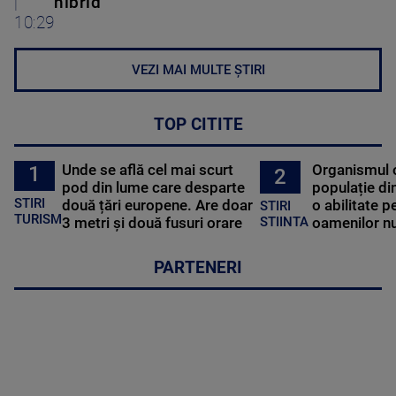
|
hibrid
10:29
VEZI MAI MULTE ȘTIRI
TOP CITITE
Unde se află cel mai scurt
Organismul 
1
2
pod din lume care desparte
populație di
STIRI
două țări europene. Are doar
o abilitate p
STIRI
TURISM
3 metri și două fusuri orare
oamenilor nu
STIINTA
PARTENERI