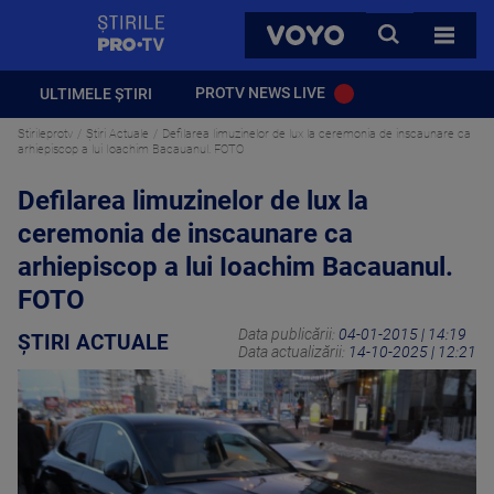
StirilePROTV
CAUTA
VOYO
TOATE 
PROTV NEWS LIVE
ULTIMELE ȘTIRI
Stirileprotv
Știri Actuale
Defilarea limuzinelor de lux la ceremonia de inscaunare ca
arhiepiscop a lui Ioachim Bacauanul. FOTO
Defilarea limuzinelor de lux la
ceremonia de inscaunare ca
arhiepiscop a lui Ioachim Bacauanul.
FOTO
Data publicării:
04-01-2015 | 14:19
ȘTIRI ACTUALE
Data actualizării:
14-10-2025 | 12:21