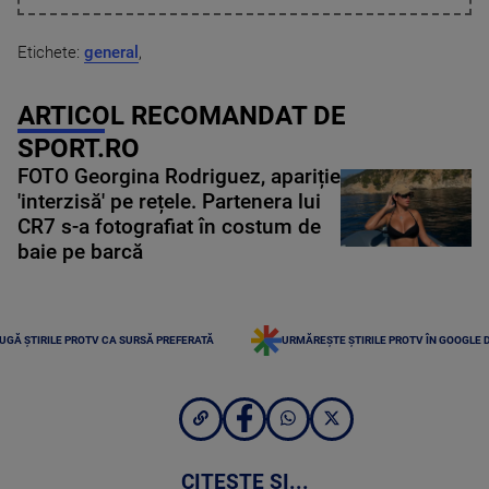
Etichete:
general
,
ARTICOL RECOMANDAT DE
SPORT.RO
FOTO Georgina Rodriguez, apariție
'interzisă' pe rețele. Partenera lui
CR7 s-a fotografiat în costum de
baie pe barcă
UGĂ ȘTIRILE PROTV CA SURSĂ PREFERATĂ
URMĂREȘTE ȘTIRILE PROTV ÎN GOOGLE 
CITEȘTE ȘI...