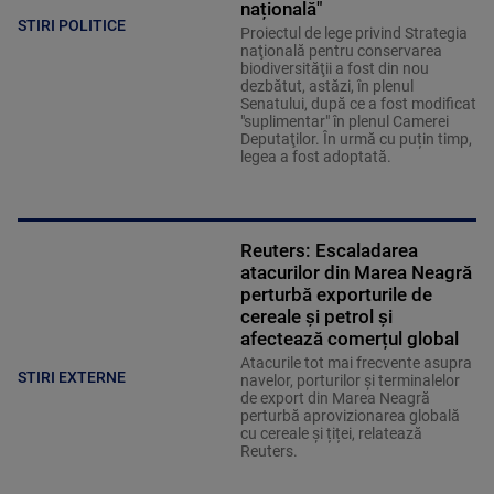
națională"
STIRI POLITICE
Proiectul de lege privind Strategia
naţională pentru conservarea
biodiversităţii a fost din nou
dezbătut, astăzi, în plenul
Senatului, după ce a fost modificat
"suplimentar" în plenul Camerei
Deputaţilor. În urmă cu puțin timp,
legea a fost adoptată.
Reuters: Escaladarea
atacurilor din Marea Neagră
perturbă exporturile de
cereale și petrol și
afectează comerțul global
Atacurile tot mai frecvente asupra
STIRI EXTERNE
navelor, porturilor și terminalelor
de export din Marea Neagră
perturbă aprovizionarea globală
cu cereale și țiței, relatează
Reuters.