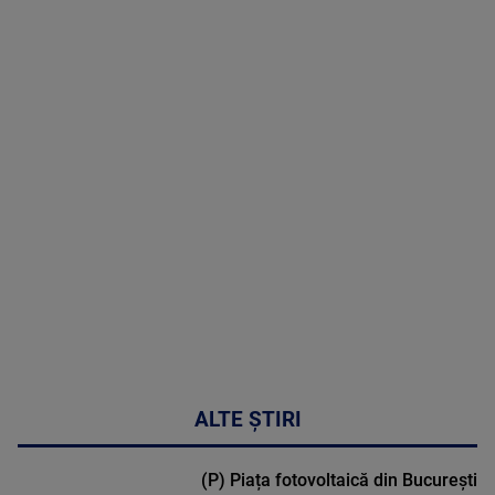
05 August
2026
MAI
MULTE
DETALII
50:27
ALTE ȘTIRI
(P) Piața fotovoltaică din București