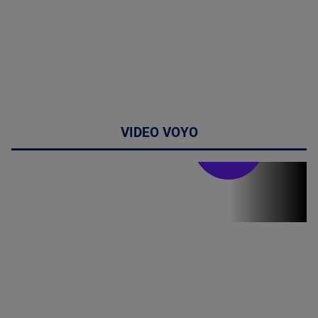
VIDEO VOYO
Stirile PRO TV
Stirile PRO
TV # 19.00 -