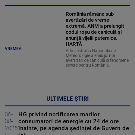
România rămâne sub
avertizări de vreme
extremă. ANM a prelungit
codul roșu de caniculă și
anunță vijelii puternice.
HARTĂ
VREMEA
Administrația Națională de
Meteorologie a emis joi noi
avertizări de caniculă și fenomene
severe pentru România.
ULTIMELE ȘTIRI
06-
HG privind notificarea marilor
08-
consumatori de energie cu 24 de ore
2026
înainte, pe agenda ședinței de Guvern de