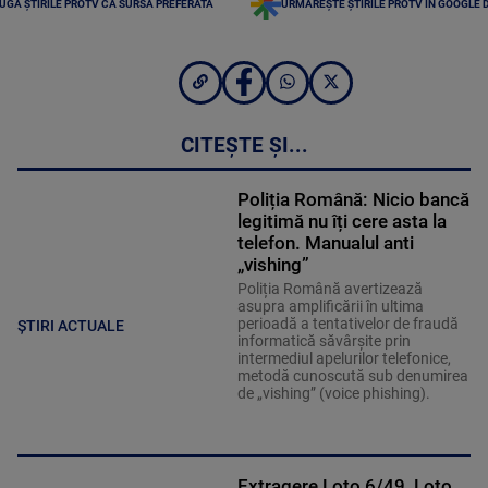
UGĂ ȘTIRILE PROTV CA SURSĂ PREFERATĂ
URMĂREȘTE ȘTIRILE PROTV ÎN GOOGLE 
CITEȘTE ȘI...
Poliția Română: Nicio bancă
legitimă nu îți cere asta la
telefon. Manualul anti
„vishing”
Poliția Română avertizează
asupra amplificării în ultima
perioadă a tentativelor de fraudă
ȘTIRI ACTUALE
informatică săvârșite prin
intermediul apelurilor telefonice,
metodă cunoscută sub denumirea
de „vishing” (voice phishing).
Extragere Loto 6/49, Loto