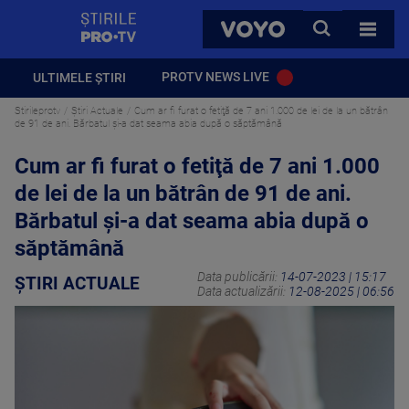
StirilePROTV
CAUTA
VOYO
TOATE 
PROTV NEWS LIVE
ULTIMELE ȘTIRI
Stirileprotv
Știri Actuale
Cum ar fi furat o fetiţă de 7 ani 1.000 de lei de la un bătrân
de 91 de ani. Bărbatul și-a dat seama abia după o săptămână
Cum ar fi furat o fetiţă de 7 ani 1.000
de lei de la un bătrân de 91 de ani.
Bărbatul și-a dat seama abia după o
săptămână
Data publicării:
14-07-2023 | 15:17
ȘTIRI ACTUALE
Data actualizării:
12-08-2025 | 06:56