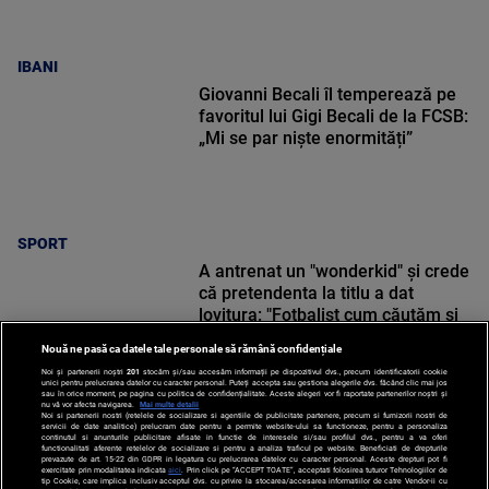
IBANI
Giovanni Becali îl temperează pe
favoritul lui Gigi Becali de la FCSB:
„Mi se par niște enormități”
SPORT
A antrenat un "wonderkid" și crede
că pretendenta la titlu a dat
lovitura: "Fotbalist cum căutăm și
nu găsim!"
Nouă ne pasă ca datele tale personale să rămână confidențiale
Noi și partenerii noștri
201
stocăm și/sau accesăm informații pe dispozitivul dvs., precum identificatorii cookie
unici pentru prelucrarea datelor cu caracter personal. Puteți accepta sau gestiona alegerile dvs. făcând clic mai jos
sau în orice moment, pe pagina cu politica de confidențialitate. Aceste alegeri vor fi raportate partenerilor noștri și
nu vă vor afecta navigarea.
Mai multe detalii
Noi si partenerii nostri (retelele de socializare si agentiile de publicitate partenere, precum si furnizorii nostri de
SPORT
servicii de date analitice) prelucram date pentru a permite website-ului sa functioneze, pentru a personaliza
continutul si anunturile publicitare afisate in functie de interesele si/sau profilul dvs., pentru a va oferi
functionalitati aferente retelelor de socializare si pentru a analiza traficul pe website. Beneficiati de drepturile
prevazute de art. 15-22 din GDPR in legatura cu prelucrarea datelor cu caracter personal. Aceste drepturi pot fi
exercitate prin modalitatea indicata
aici
. Prin click pe “ACCEPT TOATE”, acceptati folosirea tuturor Tehnologiilor de
tip Cookie, care implica inclusiv acceptul dvs. cu privire la stocarea/accesarea informatiilor de catre Vendor-ii cu