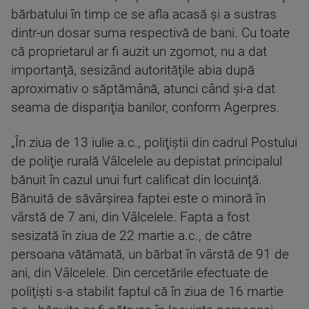
bărbatului în timp ce se afla acasă şi a sustras
dintr-un dosar suma respectivă de bani. Cu toate
că proprietarul ar fi auzit un zgomot, nu a dat
importanţă, sesizând autorităţile abia după
aproximativ o săptămână, atunci când şi-a dat
seama de dispariţia banilor, conform Agerpres.
„În ziua de 13 iulie a.c., poliţiştii din cadrul Postului
de poliţie rurală Vâlcelele au depistat principalul
bănuit în cazul unui furt calificat din locuinţă.
Bănuită de săvârşirea faptei este o minoră în
vârstă de 7 ani, din Vâlcelele. Fapta a fost
sesizată în ziua de 22 martie a.c., de către
persoana vătămată, un bărbat în vârstă de 91 de
ani, din Vâlcelele. Din cercetările efectuate de
poliţişti s-a stabilit faptul că în ziua de 16 martie