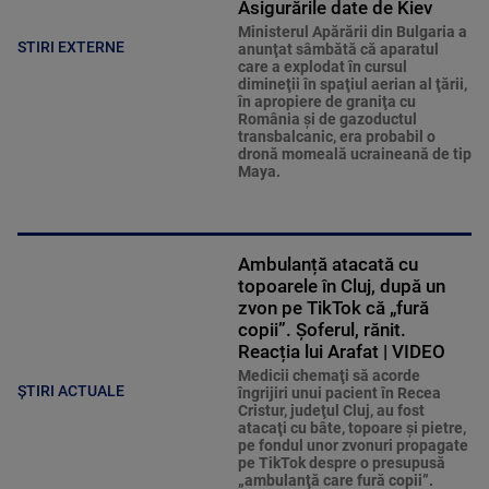
Asigurările date de Kiev
Ministerul Apărării din Bulgaria a
STIRI EXTERNE
anunţat sâmbătă că aparatul
care a explodat în cursul
dimineţii în spaţiul aerian al ţării,
în apropiere de graniţa cu
România şi de gazoductul
transbalcanic, era probabil o
dronă momeală ucraineană de tip
Maya.
Ambulanță atacată cu
topoarele în Cluj, după un
zvon pe TikTok că „fură
copii”. Șoferul, rănit.
Reacția lui Arafat | VIDEO
Medicii chemaţi să acorde
ȘTIRI ACTUALE
îngrijiri unui pacient în Recea
Cristur, judeţul Cluj, au fost
atacaţi cu bâte, topoare şi pietre,
pe fondul unor zvonuri propagate
pe TikTok despre o presupusă
„ambulanţă care fură copii”.