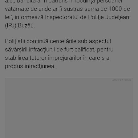
a.c., bănuita ar fi pătruns în locuinţa persoanei
vătămate de unde ar fi sustras suma de 1000 de
lei", informează Inspectoratul de Poliţie Judeţean
(IPJ) Buzău.
Poliţiştii continuă cercetările sub aspectul
săvârşirii infracţiunii de furt calificat, pentru
stabilirea tuturor împrejurărilor în care s-a
produs infracţiunea.