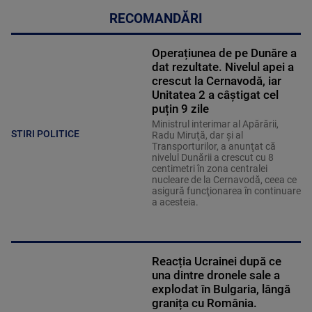
RECOMANDĂRI
Operațiunea de pe Dunăre a
dat rezultate. Nivelul apei a
crescut la Cernavodă, iar
Unitatea 2 a câștigat cel
puțin 9 zile
Ministrul interimar al Apărării,
STIRI POLITICE
Radu Miruţă, dar şi al
Transporturilor, a anunţat că
nivelul Dunării a crescut cu 8
centimetri în zona centralei
nucleare de la Cernavodă, ceea ce
asigură funcţionarea în continuare
a acesteia.
Reacția Ucrainei după ce
una dintre dronele sale a
explodat în Bulgaria, lângă
granița cu România.