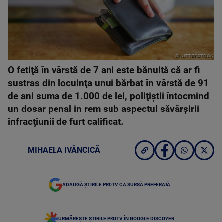
SHUTTERSTOCK
O fetiţă în vârstă de 7 ani este bănuită că ar fi
sustras din locuinţa unui bărbat în vârstă de 91
de ani suma de 1.000 de lei, poliţiştii întocmind
un dosar penal in rem sub aspectul săvârşirii
infracţiunii de furt calificat.
MIHAELA IVĂNCICĂ
ADAUGĂ ȘTIRILE PROTV CA SURSĂ PREFERATĂ
URMĂREȘTE ȘTIRILE PROTV ÎN GOOGLE DISCOVER