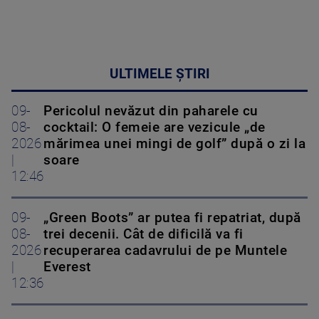
ULTIMELE ȘTIRI
09-
Pericolul nevăzut din paharele cu
08-
cocktail: O femeie are vezicule „de
2026
mărimea unei mingi de golf” după o zi la
|
soare
12:46
09-
„Green Boots” ar putea fi repatriat, după
08-
trei decenii. Cât de dificilă va fi
2026
recuperarea cadavrului de pe Muntele
|
Everest
12:36