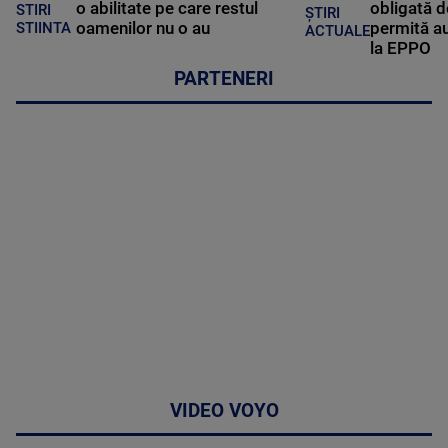
o abilitate pe care restul
obligată d
STIRI
ȘTIRI
oamenilor nu o au
permită au
STIINTA
ACTUALE
la EPPO
PARTENERI
VIDEO VOYO