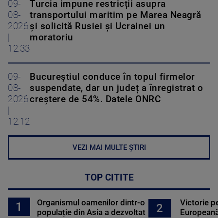
09-
Turcia impune restricții asupra
08-
transportului maritim pe Marea Neagră
2026
și solicită Rusiei și Ucrainei un
|
moratoriu
12:33
09-
Bucureștiul conduce în topul firmelor
08-
suspendate, dar un județ a înregistrat o
2026
creștere de 54%. Datele ONRC
|
12:12
VEZI MAI MULTE ȘTIRI
TOP CITITE
Organismul oamenilor dintr-o
Victorie p
1
2
populație din Asia a dezvoltat
Europeană