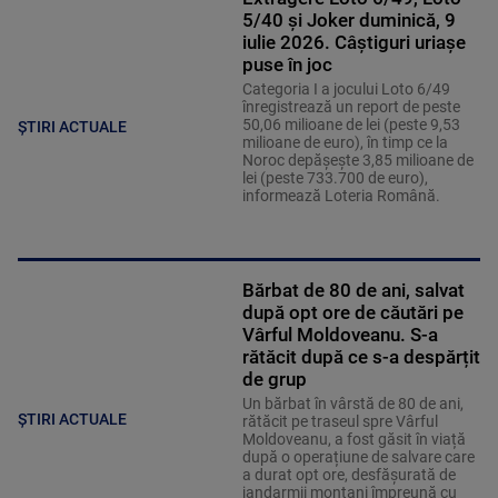
5/40 și Joker duminică, 9
iulie 2026. Câștiguri uriașe
puse în joc
Categoria I a jocului Loto 6/49
înregistrează un report de peste
50,06 milioane de lei (peste 9,53
ȘTIRI ACTUALE
milioane de euro), în timp ce la
Noroc depăşeşte 3,85 milioane de
lei (peste 733.700 de euro),
informează Loteria Română.
Bărbat de 80 de ani, salvat
după opt ore de căutări pe
Vârful Moldoveanu. S-a
rătăcit după ce s-a despărțit
de grup
Un bărbat în vârstă de 80 de ani,
ȘTIRI ACTUALE
rătăcit pe traseul spre Vârful
Moldoveanu, a fost găsit în viață
după o operațiune de salvare care
a durat opt ore, desfășurată de
jandarmii montani împreună cu