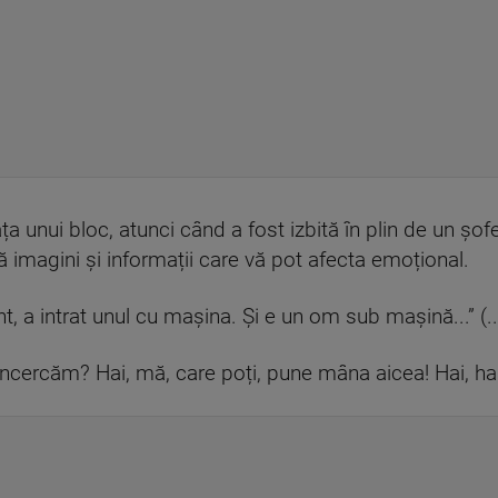
fața unui bloc, atunci când a fost izbită în plin de un șof
 imagini și informații care vă pot afecta emoțional.
 a intrat unul cu mașina. Și e un om sub mașină...” (..
cercăm? Hai, mă, care poți, pune mâna aicea! Hai, hai! 