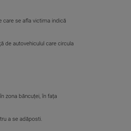
 care se afla victima indică
ță de autovehiculul care circula
în zona băncuței, în fața
tru a se adăposti.