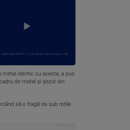
iu pentru Știrile ProTV: „Mulți oameni pur și simplu nu mai ...
n metal identic cu acesta, a pus
cadru de metal și șezut din
ercând să o tragă de sub roțile