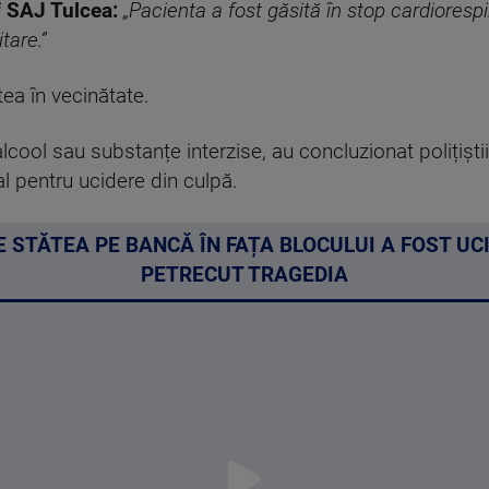
f SAJ Tulcea:
„Pacienta a fost găsită în stop cardioresp
tare.”
tea în vecinătate.
cool sau substanțe interzise, au concluzionat polițiști
l pentru ucidere din culpă.
E STĂTEA PE BANCĂ ÎN FAȚA BLOCULUI A FOST UC
PETRECUT TRAGEDIA