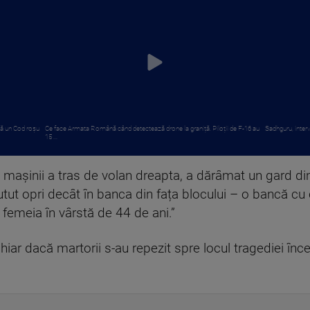
pă un Cod roşu
Ce face Armata Română când detectează drone la graniță. Piloții de F-16 au
Sadhguru, interv
15 ...
 mașinii a tras de volan dreapta, a dărâmat un gard di
tut opri decât în banca din fața blocului – o bancă cu 
 femeia în vârstă de 44 de ani.”
hiar dacă martorii s-au repezit spre locul tragediei înc