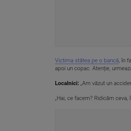
Victima stătea pe o bancă
, în 
apoi un copac. Atenție, urmează
Localnici:
„Am văzut un accident,
„Hai, ce facem? Ridicăm ceva, în