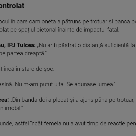
ontrolat
ocul în care camioneta a pătruns pe trotuar și banca pe
olat pe spațiul pietonal înainte de impactul fatal.
u, IPJ Tulcea:
„Nu ar fi păstrat o distanță suficientă fa
 pe partea dreaptă.”
t încă în stare de șoc.
șină. Nu m-am putut uita. Se adunase lumea.”
cea:
„Din banda doi a plecat și a ajuns până pe trotuar, 
în imobil.”
unde, astfel încât femeia nu a avut timp de reacție pen