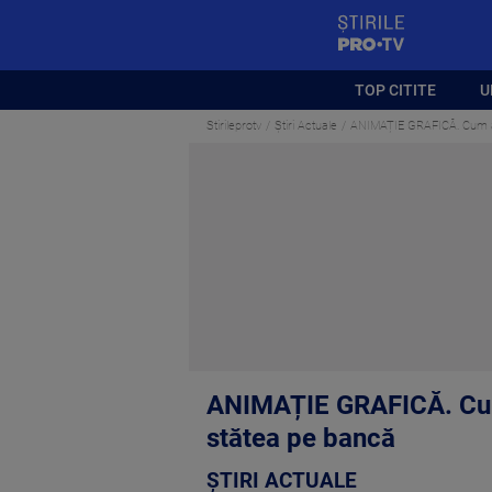
StirilePROTV
TOP CITITE
U
Stirileprotv
Știri Actuale
ANIMAȚIE GRAFICĂ. Cum a aj
ANIMAȚIE GRAFICĂ. Cum a
stătea pe bancă
ȘTIRI ACTUALE