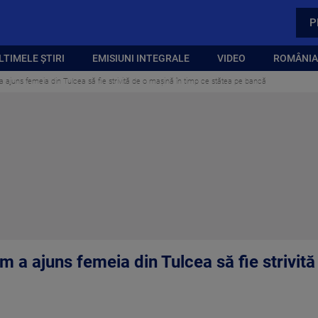
P
LTIMELE ȘTIRI
EMISIUNI INTEGRALE
VIDEO
ROMÂNIA,
uns femeia din Tulcea să fie strivită de o mașină în timp ce stătea pe bancă
 ajuns femeia din Tulcea să fie strivită