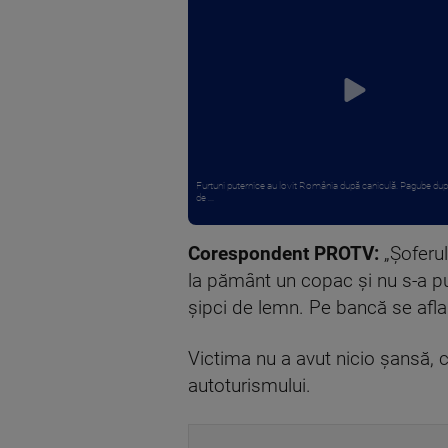
Furtuni puternice au lovit România după caniculă. Pagube du
de ...
Corespondent PROTV:
„Șoferul
la pământ un copac și nu s-a pu
șipci de lemn. Pe bancă se afla
Victima nu a avut nicio șansă, c
autoturismului.