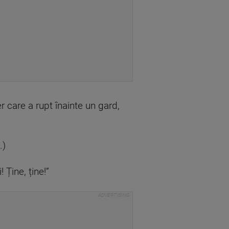
er care a rupt înainte un gard,
.)
Ține, ține!”