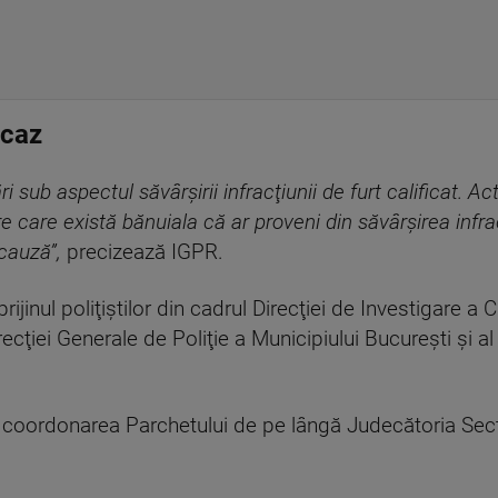
 caz
sub aspectul săvârşirii infracţiunii de furt calificat. Ac
e care există bănuiala că ar proveni din săvârşirea infra
cauză”,
precizează IGPR.
jinul poliţiştilor din cadrul Direcţiei de Investigare a 
irecţiei Generale de Poliţie a Municipiului Bucureşti şi al
b coordonarea Parchetului de pe lângă Judecătoria Sec