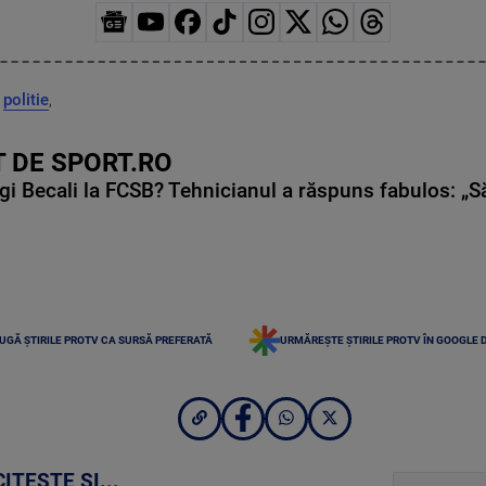
,
politie
,
 DE SPORT.RO
gi Becali la FCSB? Tehnicianul a răspuns fabulos: „S
UGĂ ȘTIRILE PROTV CA SURSĂ PREFERATĂ
URMĂREȘTE ȘTIRILE PROTV ÎN GOOGLE 
CITEȘTE ȘI...