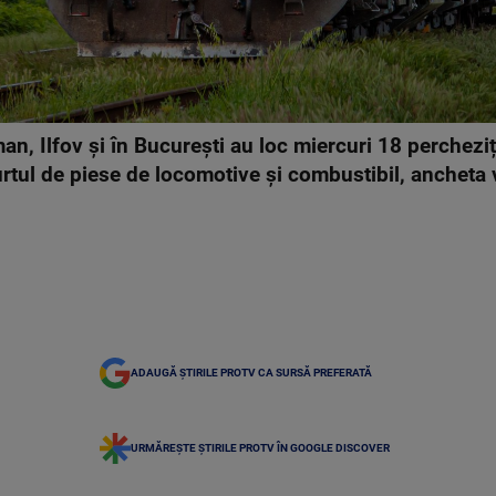
n, Ilfov și în București au loc miercuri 18 percheziț
rtul de piese de locomotive și combustibil, ancheta v
ADAUGĂ ȘTIRILE PROTV CA SURSĂ PREFERATĂ
URMĂREȘTE ȘTIRILE PROTV ÎN GOOGLE DISCOVER