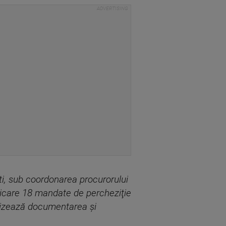
şti, sub coordonarea procurorului
plicare 18 mandate de percheziţie
 vizează documentarea şi