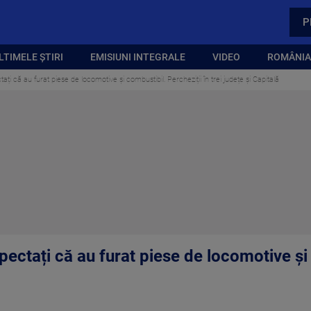
P
LTIMELE ȘTIRI
EMISIUNI INTEGRALE
VIDEO
ROMÂNIA,
ți că au furat piese de locomotive și combustibil. Percheziții în trei județe și Capitală
ectați că au furat piese de locomotive și 