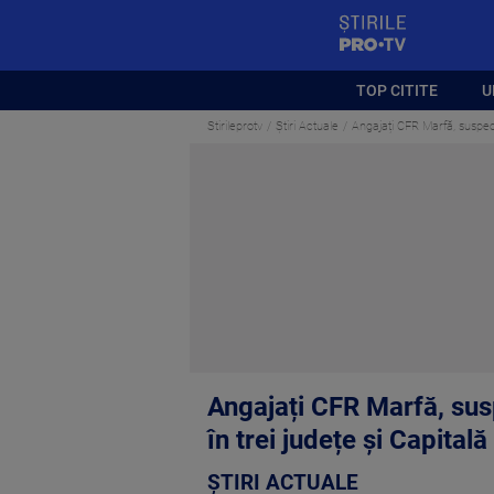
StirilePROTV
TOP CITITE
U
Stirileprotv
Știri Actuale
Angajați CFR Marfă, suspecta
Angajați CFR Marfă, susp
în trei județe și Capitală
ȘTIRI ACTUALE