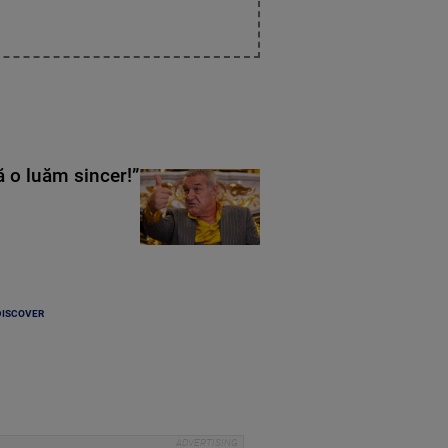
ă o luăm sincer!”
DISCOVER