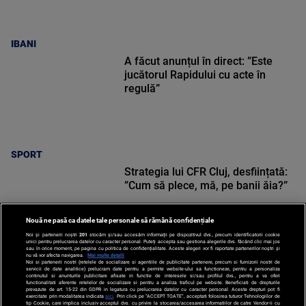
IBANI
A făcut anunțul în direct: ”Este
jucătorul Rapidului cu acte în
regulă”
SPORT
Strategia lui CFR Cluj, desființată:
”Cum să plece, mă, pe banii ăia?”
Nouă ne pasă ca datele tale personale să rămână confidențiale
Noi și partenerii noștri
201
stocăm și/sau accesăm informații pe dispozitivul dvs., precum identificatorii cookie
unici pentru prelucrarea datelor cu caracter personal. Puteți accepta sau gestiona alegerile dvs. făcând clic mai jos
sau în orice moment, pe pagina cu politica de confidențialitate. Aceste alegeri vor fi raportate partenerilor noștri și
nu vă vor afecta navigarea.
Mai multe detalii
Noi si partenerii nostri (retelele de socializare si agentiile de publicitate partenere, precum si furnizorii nostri de
SPORT
servicii de date analitice) prelucram date pentru a permite website-ului sa functioneze, pentru a personaliza
continutul si anunturile publicitare afisate in functie de interesele si/sau profilul dvs., pentru a va oferi
functionalitati aferente retelelor de socializare si pentru a analiza traficul pe website. Beneficiati de drepturile
prevazute de art. 15-22 din GDPR in legatura cu prelucrarea datelor cu caracter personal. Aceste drepturi pot fi
exercitate prin modalitatea indicata
aici
. Prin click pe “ACCEPT TOATE”, acceptati folosirea tuturor Tehnologiilor de
tip Cookie, care implica inclusiv acceptul dvs. cu privire la stocarea/accesarea informatiilor de catre Vendor-ii cu