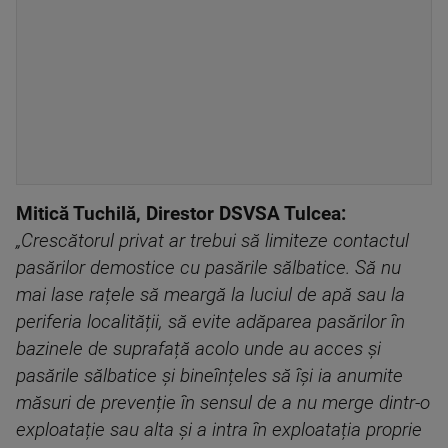
Mitică Tuchilă, Direstor DSVSA Tulcea:
„Crescătorul privat ar trebui să limiteze contactul
pasărilor demostice cu pasările sălbatice. Să nu
mai lase rațele să meargă la luciul de apă sau la
periferia localității, să evite adăparea pasărilor în
bazinele de suprafață acolo unde au acces și
pasările sălbatice și bineînțeles să își ia anumite
măsuri de prevenție în sensul de a nu merge dintr-o
exploatație sau alta și a intra în exploatația proprie