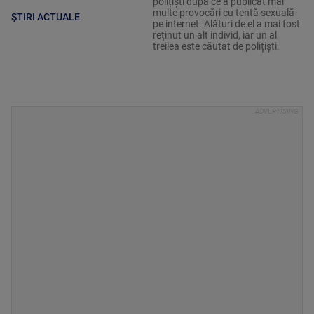
polițiști după ce a publicat mai
multe provocări cu tentă sexuală
ȘTIRI ACTUALE
pe internet. Alături de el a mai fost
reținut un alt individ, iar un al
treilea este căutat de polițiști.