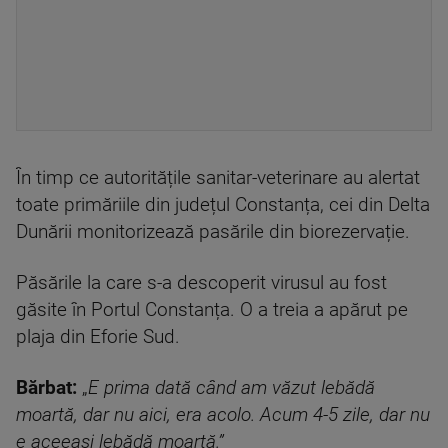
În timp ce autoritățile sanitar-veterinare au alertat
toate primăriile din județul Constanța, cei din Delta
Dunării monitorizează pasările din biorezervație.
Păsările la care s-a descoperit virusul au fost
găsite în Portul Constanța. O a treia a apărut pe
plaja din Eforie Sud.
Bărbat:
„
E prima dată când am văzut lebădă
moartă, dar nu aici, era acolo. Acum 4-5 zile, dar nu
e aceeași lebădă moartă.”