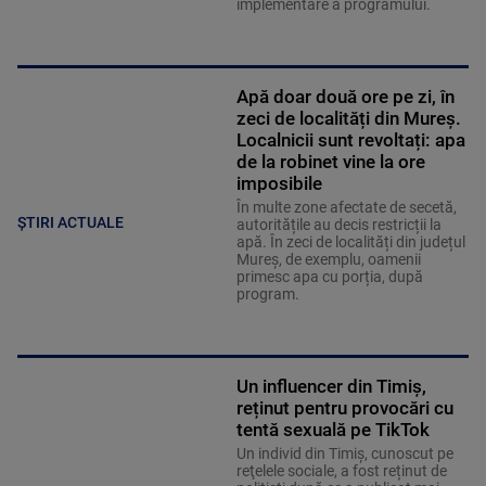
implementare a programului.
Apă doar două ore pe zi, în
zeci de localități din Mureș.
Localnicii sunt revoltați: apa
de la robinet vine la ore
imposibile
În multe zone afectate de secetă,
ȘTIRI ACTUALE
autoritățile au decis restricții la
apă. În zeci de localități din județul
Mureș, de exemplu, oamenii
primesc apa cu porția, după
program.
Un influencer din Timiș,
reținut pentru provocări cu
tentă sexuală pe TikTok
Un individ din Timiș, cunoscut pe
reţelele sociale, a fost reținut de