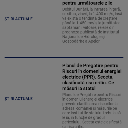
pentru următoarele zile
Debitul Dunării, la intrarea în ţară,
se situa, vineri, la 1.400 mc/s, însă
va exista o tendinţă de creştere
ȘTIRI ACTUALE
până la 1.450 mc/s, la jumătatea
săptămânii viitoare, reiese din
prognoza publicată de Institutul
Naţional de Hidrologie şi
Gospodărire a Apelor.
Planul de Pregătire pentru
Riscuri în domeniul energiei
electrice (PPR). Seceta,
clasificată risc critic. Ce
măsuri ia statul
Planul de Pregătire pentru Riscuri
ȘTIRI ACTUALE
în domeniul energiei electrice
prevede clasificarea riscurilor la
adresa României și măsurile pe
care instituțiile statului trebuia să
le ia, în funcție de gradul
pericolului. Seceta este clasificată
ca risc critic.