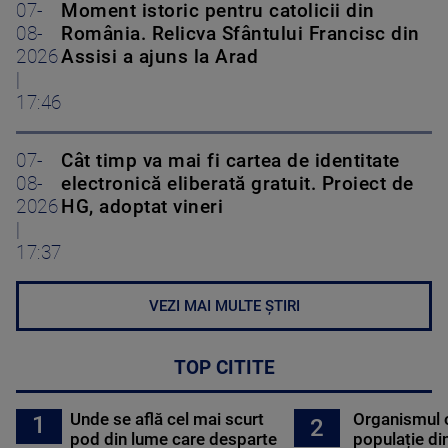
07-
Moment istoric pentru catolicii din
08-
România. Relicva Sfântului Francisc din
2026
Assisi a ajuns la Arad
|
17:46
07-
Cât timp va mai fi cartea de identitate
08-
electronică eliberată gratuit. Proiect de
2026
HG, adoptat vineri
|
17:37
VEZI MAI MULTE ȘTIRI
TOP CITITE
Unde se află cel mai scurt
Organismul 
1
2
pod din lume care desparte
populație di