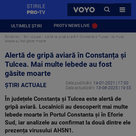
StirilePROTV
CAUTA
VOYO
TOATE 
PROTV NEWS LIVE
ULTIMELE ȘTIRI
Stirileprotv
Știri Actuale
Alertă de gripă aviară în Constanța și Tulcea. Mai multe
lebede au fost găsite moarte
Alertă de gripă aviară în Constanța și
Tulcea. Mai multe lebede au fost
găsite moarte
Data publicării:
14-01-2021 | 17:50
ȘTIRI ACTUALE
Data actualizării:
13-08-2025 | 19:55
În județele Constanța și Tulcea este alertă de
gripă aviară. Localnicii au descoperit mai multe
lebede moarte în Portul Constanta și în Eforie
Sud, iar analizele au confirmat la două dintre ele
prezența virusului AH5N1.