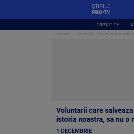
StirilePROTV
TOP CITITE
U
Stirileprotv
1 decembrie
Voluntarii care salveaza 
Voluntarii care salveaz
istoria noastra, sa nu o
1 DECEMBRIE