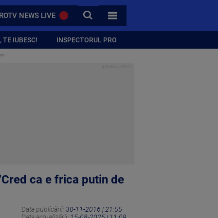
CAUTA
ROTV NEWS LIVE
TOATE CATEGORIILE
 TE IUBESC!
INSPECTORUL PRO
am"
Cred ca e frica putin de
Data publicării:
30-11-2016 | 21:55
Data actualizării:
15-08-2025 | 11:09