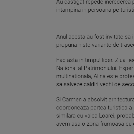
Au castigat repede increderea pro
intampina in persoana pe turisti
Anul acesta au fost invitate sa i
propuna niste variante de trasee
Fac asta in timpul liber. Ziua fie
National al Patrimoniului. Expert
multinationala, Alina este profe
sa salveze caldiri vechi de sec
Si Carmen a absolvit arhitectura
coordoneaza partea turistica a 
similara cu valea Loarei, proba
avem asa o zona frumoasa cu c