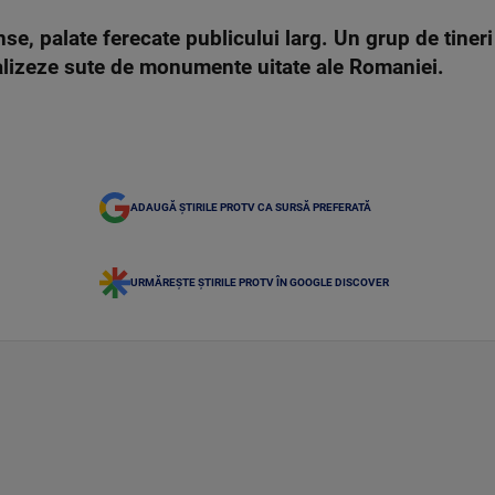
e, palate ferecate publicului larg. Un grup de tineri v
talizeze sute de monumente uitate ale Romaniei.
ADAUGĂ ȘTIRILE PROTV CA SURSĂ PREFERATĂ
URMĂREȘTE ȘTIRILE PROTV ÎN GOOGLE DISCOVER