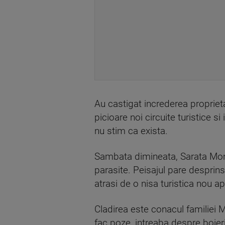
Au castigat increderea proprietar
picioare noi circuite turistice 
nu stim ca exista.
Sambata dimineata, Sarata Monte
parasite. Peisajul pare desprins
atrasi de o nisa turistica nou ap
Cladirea este conacul familiei M
fac poze, intreaba despre boieri