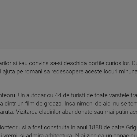
ilor si i-au convins sa-si deschida portile curiosilor. C
si ii ajuta pe romani sa redescopere aceste locuri minuna
oru. Un autocar cu 44 de turisti de toate varstele tra
a dintr-un film de groaza. Insa nimeni de aici nu se tem
aruta. Vizitarea cladirilor abandonate sau mai putin aces
onteoru si a fost construita in anul 1888 de catre Grigo
i vremii si admira arhitectura. N-ai zice ca un conac cu