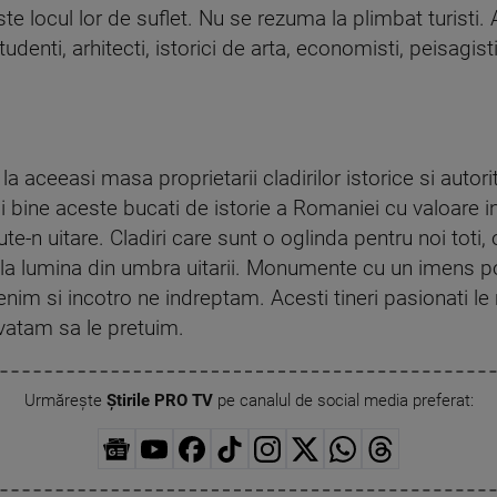
te locul lor de suflet. Nu se rezuma la plimbat turisti.
denti, arhitecti, istorici de arta, economisti, peisagist
a aceeasi masa proprietarii cladirilor istorice si autori
i bine aceste bucati de istorie a Romaniei cu valoare i
te-n uitare. Cladiri care sunt o oglinda pentru noi toti,
la lumina din umbra uitarii. Monumente cu un imens poten
nim si incotro ne indreptam. Acesti tineri pasionati le 
nvatam sa le pretuim.
Urmărește
Știrile PRO TV
pe canalul de social media preferat: