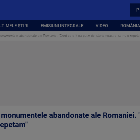
P
LTIMELE ȘTIRI
EMISIUNI INTEGRALE
VIDEO
ROMÂNIA,
monumentele abandonate ale Romaniei. "Cred ca e frica putin de istoria noastra, sa nu o repet
a monumentele abandonate ale Romaniei. "
 repetam"