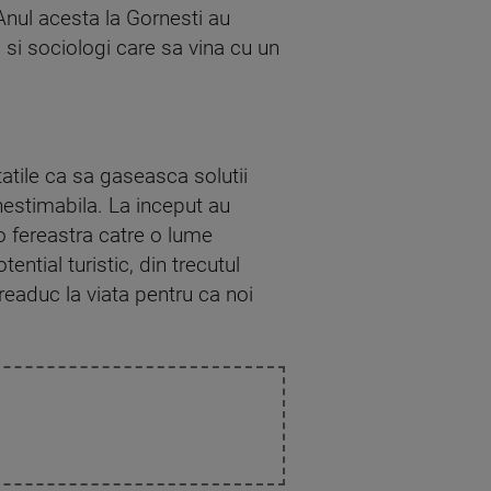
 Anul acesta la Gornesti au
i si sociologi care sa vina cu un
tatile ca sa gaseasca solutii
nestimabila. La inceput au
 o fereastra catre o lume
tial turistic, din trecutul
readuc la viata pentru ca noi