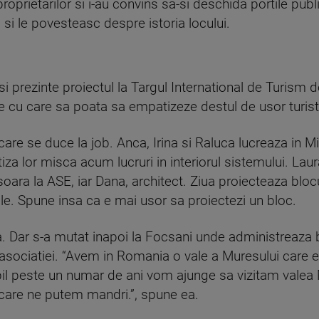
prietarilor si i-au convins sa-si deschida portile public
 si le povesteasc despre istoria locului.
si prezinte proiectul la Targul International de Turism d
 cu care sa poata sa empatizeze destul de usor turistii
care se duce la job. Anca, Irina si Raluca lucreaza in Mini
iza lor misca acum lucruri in interiorul sistemului. Laur
soara la ASE, iar Dana, architect. Ziua proiecteaza bloc
ole. Spune insa ca e mai usor sa proiectezi un bloc.
. Dar s-a mutat inapoi la Focsani unde administreaza bru
asociatiei. “Avem in Romania o vale a Muresului care e
bil peste un numar de ani vom ajunge sa vizitam valea 
are ne putem mandri.”, spune ea.