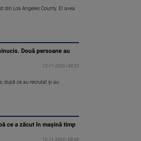
st din Los Angeles County. El avea
 sinucis. Două persoane au
12-11-2025 | 09:23
e, după ce au recrutat şi au
pă ce a zăcut în mașină timp
12-11-2025 | 09:00