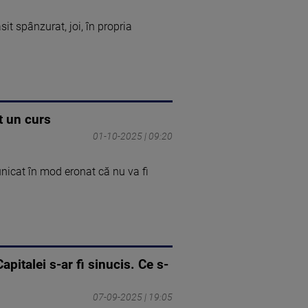
it spânzurat, joi, în propria
t un curs
01-10-2025 | 09:20
nicat în mod eronat că nu va fi
pitalei s-ar fi sinucis. Ce s-
07-09-2025 | 19:05