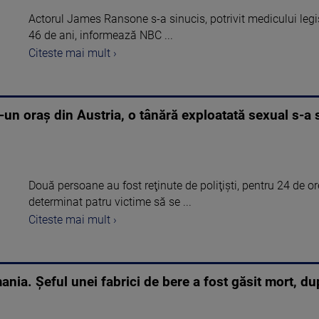
Actorul James Ransone s-a sinucis, potrivit medicului legi
46 de ani, informează NBC ...
Citeste mai mult ›
-un oraş din Austria, o tânără exploatată sexual s-a
Două persoane au fost reţinute de poliţişti, pentru 24 de or
determinat patru victime să se ...
Citeste mai mult ›
ia. Șeful unei fabrici de bere a fost găsit mort, du