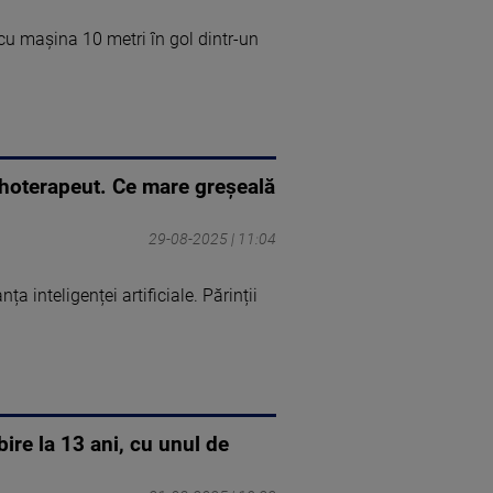
cu mașina 10 metri în gol dintr-un
sihoterapeut. Ce mare greșeală
29-08-2025 | 11:04
a inteligenței artificiale. Părinții
ire la 13 ani, cu unul de