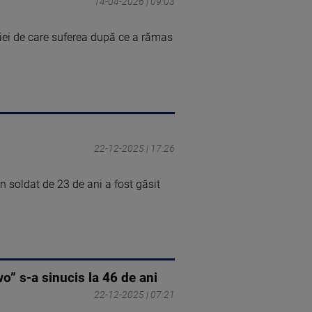
14-04-2026 | 09:03
iei de care suferea după ce a rămas
22-12-2025 | 17:26
Un soldat de 23 de ani a fost găsit
o” s-a sinucis la 46 de ani
22-12-2025 | 07:21