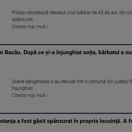
Poliţia cercetează decesul unui bărbat de 43 de ani, din o
spânzurat ...
Citeste mai mult ›
n Bacău. După ce și-a înjunghiat soția, bărbatul a su
Scene sângeroase s-au derulat într-o comună din județul B
înjunghiat ...
Citeste mai mult ›
tanţa a fost găsit spânzurat în propria locuinţă. A 