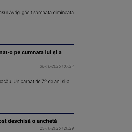
raşul Avrig, găsit sâmbătă dimineaţa
nat-o pe cumnata lui și a
30-10-2025 | 07:24
acău. Un bărbat de 72 de ani și-a
fost deschisă o anchetă
23-10-2025 | 20:29