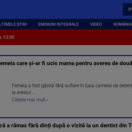
P
LTIMELE ȘTIRI
EMISIUNI INTEGRALE
VIDEO
ROMÂNIA,
a 13:00
 femeia care și-ar fi ucis mama pentru averea de dou
Femeia a fost găsită fără suflare în baia camerei de detenț
la arestul ...
Citeste mai mult ›
ă a rămas fără dinți după o vizită la un dentist din T