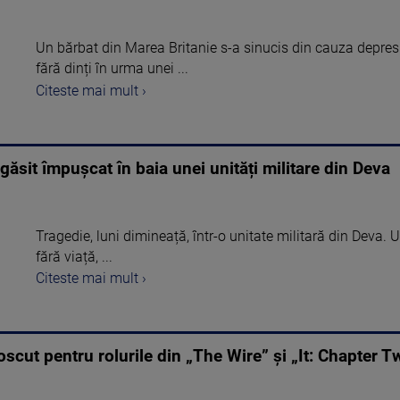
Un bărbat din Marea Britanie s-a sinucis din cauza depres
fără dinți în urma unei ...
Citeste mai mult ›
găsit împușcat în baia unei unități militare din Deva
Tragedie, luni dimineață, într-o unitate militară din Deva. 
fără viață, ...
Citeste mai mult ›
ut pentru rolurile din „The Wire” și „It: Chapter Tw