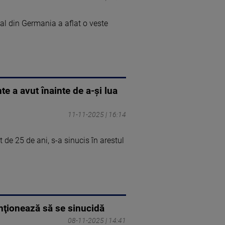
al din Germania a aflat o veste
nte a avut înainte de a-și lua
11-11-2025 | 16:14
de 25 de ani, s-a sinucis în arestul
nţionează să se sinucidă
08-11-2025 | 14:41