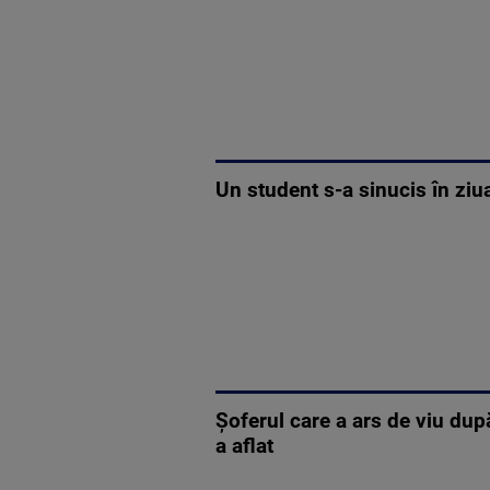
Un student s-a sinucis în ziua
Șoferul care a ars de viu după
a aflat