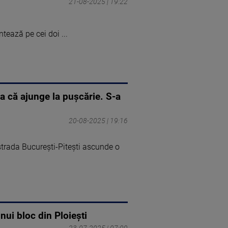
21-08-2025 | 19:22
tează pe cei doi ...
ea că ajunge la pușcărie. S-a
20-08-2025 | 19:16
strada București-Pitești ascunde o
nui bloc din Ploieşti
23-07-2025 | 07:09