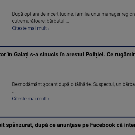
După opt ani de incertitudine, familia unui manager region
cutremurătoare: bărbatul ...
Citeste mai mult ›
tor în Galați s-a sinucis în arestul Poliției. Ce rugămi
Deznodământ șocant după o tâlhărie. Suspectul, un bărbat 
...
Citeste mai mult ›
ăsit spânzurat, după ce anunţase pe Facebook că inte