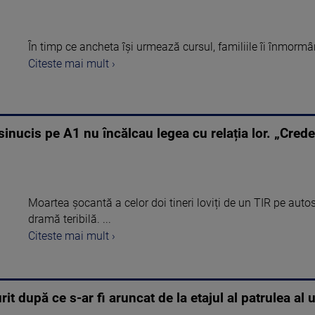
În timp ce ancheta își urmează cursul, familiile îi înmormân
Citeste mai mult ›
 sinucis pe A1 nu încălcau legea cu relația lor. „Cred
Moartea șocantă a celor doi tineri loviți de un TIR pe auto
dramă teribilă. ...
Citeste mai mult ›
t după ce s-ar fi aruncat de la etajul al patrulea al u