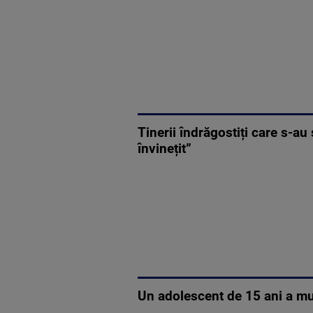
Tinerii îndrăgostiți care s-au
învinețit”
Un adolescent de 15 ani a muri