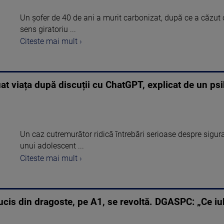
Un șofer de 40 de ani a murit carbonizat, după ce a căzut 
sens giratoriu ...
Citeste mai mult ›
 luat viața după discuții cu ChatGPT, explicat de un p
Un caz cutremurător ridică întrebări serioase despre siguranț
unui adolescent ...
Citeste mai mult ›
nucis din dragoste, pe A1, se revoltă. DGASPC: „Ce iub