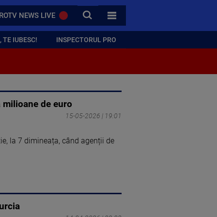
CAUTA
ROTV NEWS LIVE
TOATE CATEGORIILE
 TE IUBESC!
INSPECTORUL PRO
ă milioane de euro
15-05-2026 | 19:01
ie, la 7 dimineața, când agenții de
urcia