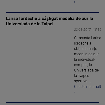
›
Larisa Iordache a câștigat medalia de aur la
Universiada de la Taipei
22-08-2017 | 15:56
Gimnasta Larisa
Iordache a
obţinut, marţi,
medalia de aur
la individual-
compus, la
Universiada de
la Taipei,
sportiva ...
Citeste mai mult
›