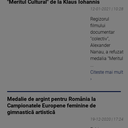
"Meritul Cultural" de la Klaus Iohannis
12-01-2021 | 10:28
Regizorul
filmului
documentar
”colectiv”,
Alexander
Nanau, a refuzat
medalia "Meritul
...
Citeste mai mult
›
Medalie de argint pentru România la
Campionatele Europene feminine de
gimnastică artistică
19-12-2020 | 17:24