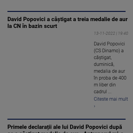
David Popovici a câştigat a treia medalie de aur
la CN în bazin scurt
13-11-2022 | 19:40
David Popovici
(CS Dinamo) a
câştigat,
duminică,
medalia de aur
în proba de 400
m liber din
cadrul ...
Citeste mai mult
›
Primele declarații ale lui David Popovici după