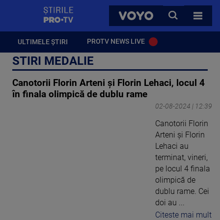
StirilePROTV
CAUTA
VOYO
TOATE 
PROTV NEWS LIVE
ULTIMELE ȘTIRI
STIRI MEDALIE
Canotorii Florin Arteni și Florin Lehaci, locul 4
în finala olimpică de dublu rame
02-08-2024 | 12:39
Canotorii Florin
Arteni și Florin
Lehaci au
terminat, vineri,
pe locul 4 finala
olimpică de
dublu rame. Cei
doi au ...
Citeste mai mult