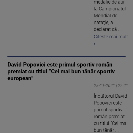
medalie de aur
la Campionatul
Mondial de
nataţie, a
declarat că ...
Citeste mai mult
›
David Popovici este primul sportiv român
premiat cu titlul ”Cel mai bun tânăr sportiv
european”
25-11-2021 | 22:21
Înotătorul David
Popovici este
primul sportiv
român premiat
cu titlul ”Cel mai
bun tânăr ...