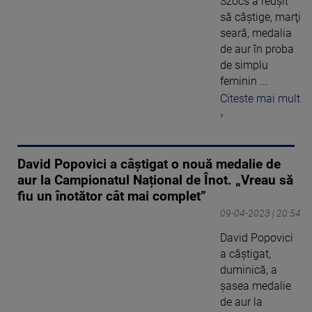
Szocs a reușit
să câștige, marţi
seară, medalia
de aur în proba
de simplu
feminin ...
Citeste mai mult
›
David Popovici a câștigat o nouă medalie de
aur la Campionatul Național de Înot. „Vreau să
fiu un înotător cât mai complet”
09-04-2023 | 20:54
David Popovici
a câştigat,
duminică, a
şasea medalie
de aur la