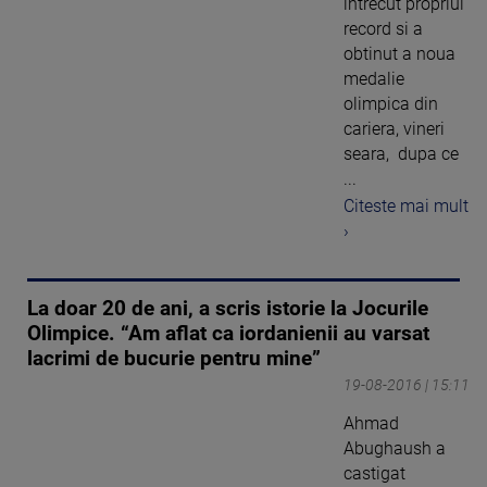
intrecut propriul
record si a
obtinut a noua
medalie
olimpica din
cariera, vineri
seara, dupa ce
...
Citeste mai mult
›
La doar 20 de ani, a scris istorie la Jocurile
Olimpice. “Am aflat ca iordanienii au varsat
lacrimi de bucurie pentru mine”
19-08-2016 | 15:11
Ahmad
Abughaush a
castigat