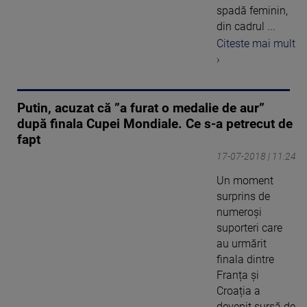
spadă feminin,
din cadrul ...
Citeste mai mult
›
Putin, acuzat că ”a furat o medalie de aur”
după finala Cupei Mondiale. Ce s-a petrecut de
fapt
17-07-2018 | 11:24
Un moment
surprins de
numeroși
suporteri care
au urmărit
finala dintre
Franța și
Croația a
devenit sursă de