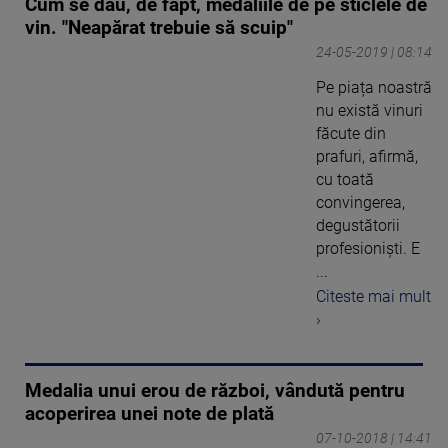
Cum se dau, de fapt, medaliile de pe sticlele de
vin. "Neapărat trebuie să scuip"
24-05-2019 | 08:14
Pe piața noastră
nu există vinuri
făcute din
prafuri, afirmă,
cu toată
convingerea,
degustătorii
profesioniști. E
...
Citeste mai mult
›
Medalia unui erou de război, vândută pentru
acoperirea unei note de plată
07-10-2018 | 14:41