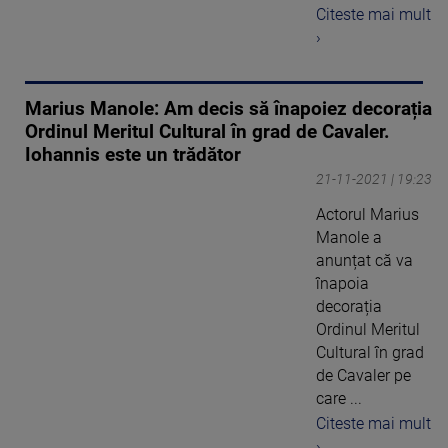
Citeste mai mult
›
Marius Manole: Am decis să înapoiez decorația
Ordinul Meritul Cultural în grad de Cavaler.
Iohannis este un trădător
21-11-2021 | 19:23
Actorul Marius
Manole a
anunțat că va
înapoia
decorația
Ordinul Meritul
Cultural în grad
de Cavaler pe
care ...
Citeste mai mult
›