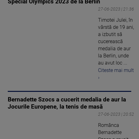
Special Olympics 2023 de la Berlin
27-06-2023 | 21:36
Timotei Julei, în
vârstă de 19 ani,
a izbutit să
cucerească
medalia de aur
la Berlin, unde
au avut loc ...
Citeste mai mult
›
Bernadette Szocs a cucerit medalia de aur la
Jocurile Europene, la tenis de masă
27-06-2023 | 20:52
Românca
Bernadette