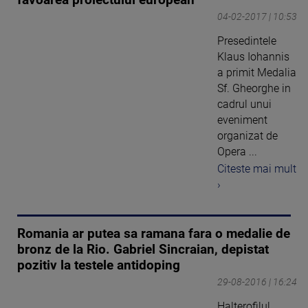
favoarea proiectului european"
04-02-2017 | 10:53
Presedintele
Klaus Iohannis
a primit Medalia
Sf. Gheorghe in
cadrul unui
eveniment
organizat de
Opera ...
Citeste mai mult
›
Romania ar putea sa ramana fara o medalie de
bronz de la Rio. Gabriel Sincraian, depistat
pozitiv la testele antidoping
29-08-2016 | 16:24
Halterofilul