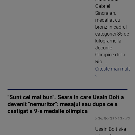
Gabriel
Sincraian,
medaliat cu
bronz in cadrul
categoriei 85 de
kilograme la
Jocurile
Olimpice de la
Rio ...
Citeste mai mult
›
"Sunt cel mai bun". Seara in care Usain Bolt a
devenit "nemuritor": mesajul sau dupa ce a
castigat a 9-a medalie olimpica
20-08-2016 | 07:32
Usain Bolt si-a