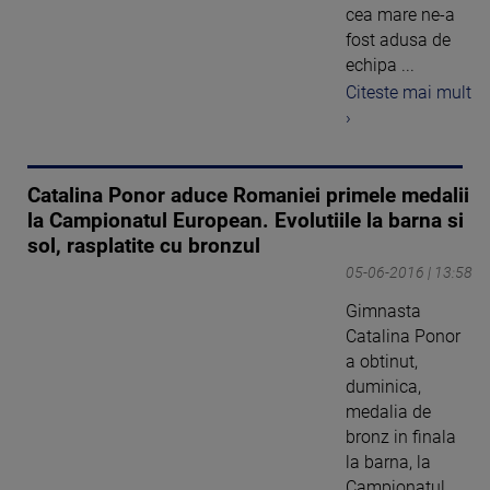
cea mare ne-a
fost adusa de
echipa ...
Citeste mai mult
›
Catalina Ponor aduce Romaniei primele medalii
la Campionatul European. Evolutiile la barna si
sol, rasplatite cu bronzul
05-06-2016 | 13:58
Gimnasta
Catalina Ponor
a obtinut,
duminica,
medalia de
bronz in finala
la barna, la
Campionatul