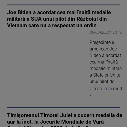
Joe Biden a acordat cea mai înaltă medalie
militară a SUA unui pilot din Războiul din
Vietnam care nu a respectat un ordin
06-09-2023 | 13:18
Președintele
american Joe
Biden a acordat
cea mai înaltă
medalie militară
a Statelor Unite
unui pilot de ...
Citeste mai mult
›
Timișoreanul Timotei Julei a cucerit medalia de
aur la înot, la Jocurile Mondiale de Vară