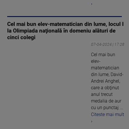
›
Cel mai bun elev-matematician din lume, locul I
la Olimpiada naţională în domeniu alături de
cinci colegi
07-04-2024 | 17:28
Cel mai bun
elev-
matematician
din lume, David-
Andrei Anghel,
care a obţinut
anul trecut
medalia de aur
cu un punctaj ...
Citeste mai mult
›