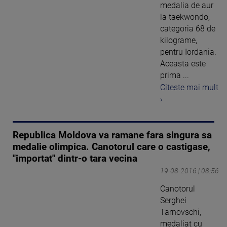
medalia de aur
la taekwondo,
categoria 68 de
kilograme,
pentru Iordania.
Aceasta este
prima ...
Citeste mai mult
›
Republica Moldova va ramane fara singura sa
medalie olimpica. Canotorul care o castigase,
"importat" dintr-o tara vecina
19-08-2016 | 08:56
Canotorul
Serghei
Tarnovschi,
medaliat cu