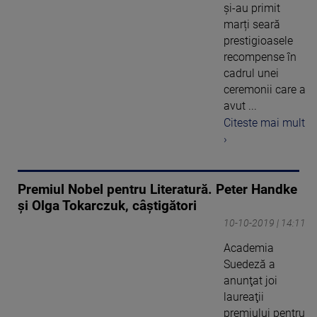
şi-au primit
marți seară
prestigioasele
recompense în
cadrul unei
ceremonii care a
avut ...
Citeste mai mult
›
Premiul Nobel pentru Literatură. Peter Handke
şi Olga Tokarczuk, câştigători
10-10-2019 | 14:11
Academia
Suedeză a
anunţat joi
laureaţii
premiului pentru