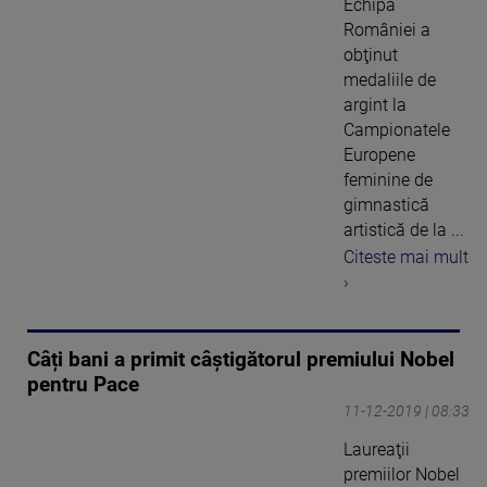
Echipa
României a
obţinut
medaliile de
argint la
Campionatele
Europene
feminine de
gimnastică
artistică de la ...
Citeste mai mult
›
Câți bani a primit câștigătorul premiului Nobel
pentru Pace
11-12-2019 | 08:33
Laureaţii
premiilor Nobel