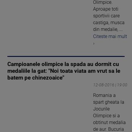
Olimpice.
Aproape toti
sportivii care
castiga, musca
din medalie, ...
Citeste mai mult
›
Campioanele olimpice la spada au dormit cu
medaliile la gat: "Noi toata viata am vrut sa le
batem pe chinezoaice"
12-08-2016 | 19:00
Romania a
spart gheata la
Jocurile
Olimpice si a
obtinut medalia
de aur. Bucuria