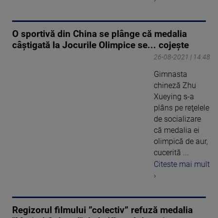
O sportivă din China se plânge că medalia
câștigată la Jocurile Olimpice se... cojește
26-08-2021 | 14:48
Gimnasta
chineză Zhu
Xueying s-a
plâns pe reţelele
de socializare
că medalia ei
olimpică de aur,
cucerită ...
Citeste mai mult
›
Regizorul filmului ”colectiv” refuză medalia