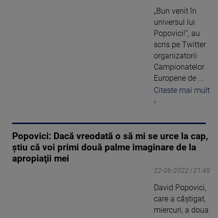
„Bun venit în
universul lui
Popovici!”, au
scris pe Twitter
organizatorii
Campionatelor
Europene de ...
Citeste mai mult
›
Popovici: Dacă vreodată o să mi se urce la cap,
ştiu că voi primi două palme imaginare de la
apropiaţii mei
22-06-2022 | 21:49
David Popovici,
care a câştigat,
miercuri, a doua