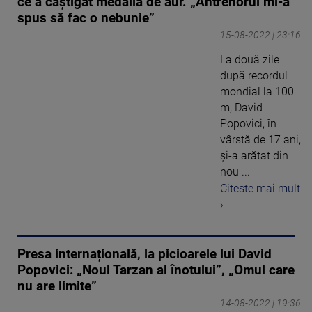
ce a câștigat medalia de aur. „Antrenorul mi-a
spus să fac o nebunie”
15-08-2022 | 23:16
La două zile
după recordul
mondial la 100
m, David
Popovici, în
vârstă de 17 ani,
şi-a arătat din
nou ...
Citeste mai mult
›
Presa internațională, la picioarele lui David
Popovici: „Noul Tarzan al înotului”, „Omul care
nu are limite”
14-08-2022 | 19:36