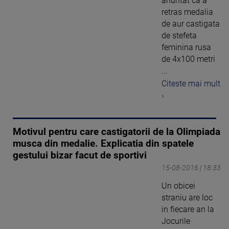
anuntat ca a
retras medalia
de aur castigata
de stefeta
feminina rusa
de 4x100 metri
...
Citeste mai mult
›
Motivul pentru care castigatorii de la Olimpiada
musca din medalie. Explicatia din spatele
gestului bizar facut de sportivi
15-08-2016 | 18:33
Un obicei
straniu are loc
in fiecare an la
Jocurile