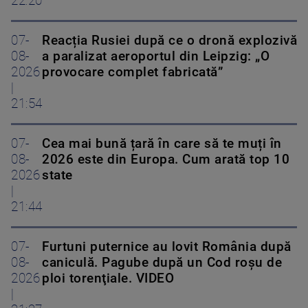
22:20
07-
Reacția Rusiei după ce o dronă explozivă
08-
a paralizat aeroportul din Leipzig: „O
2026
provocare complet fabricată”
|
21:54
07-
Cea mai bună țară în care să te muți în
08-
2026 este din Europa. Cum arată top 10
2026
state
|
21:44
07-
Furtuni puternice au lovit România după
08-
caniculă. Pagube după un Cod roşu de
2026
ploi torenţiale. VIDEO
|