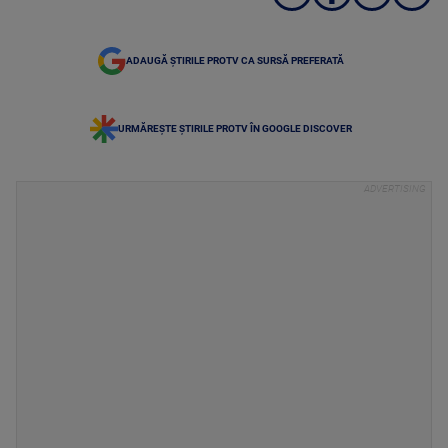
ADAUGĂ ȘTIRILE PROTV CA SURSĂ PREFERATĂ
URMĂREȘTE ȘTIRILE PROTV ÎN GOOGLE DISCOVER