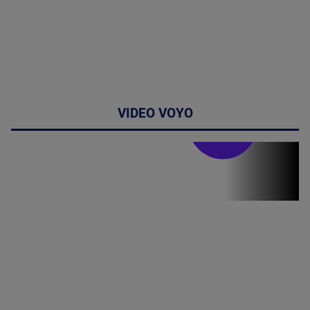
VIDEO VOYO
Stirile PRO TV
Stirile PRO
TV # 19.00 -
07 August