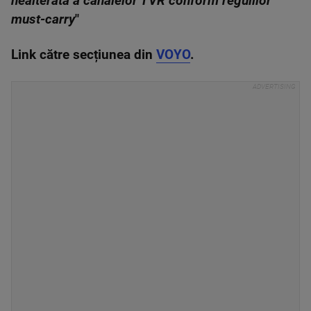
nealterată a canalelor TVR conform regulilor
must-carry
"
Link către secțiunea din
VOYO
.