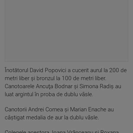
Înotătorul David Popovici a cucerit aurul la 200 de
metri liber și bronzul la 100 de metri liber.
Canotoarele Ancuţa Bodnar și Simona Radiş au
luat argintul în proba de dublu vâsle.
Canotorii Andrei Cornea și Marian Enache au
câștigat medalia de aur la dublu vâsle.
Colegele acestora, Ioana Vrânceanu și Roxana