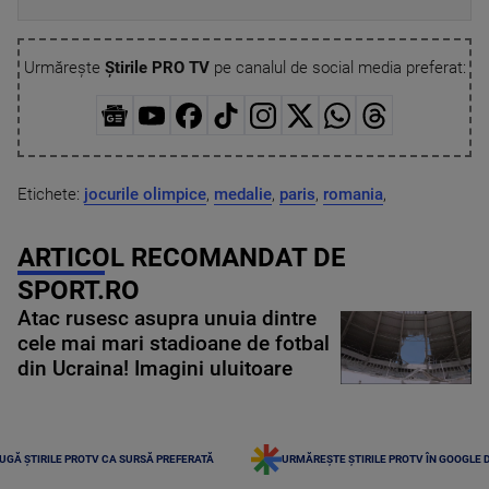
Urmărește
Știrile PRO TV
pe canalul de social media preferat:
Etichete:
jocurile olimpice
,
medalie
,
paris
,
romania
,
ARTICOL RECOMANDAT DE
SPORT.RO
Atac rusesc asupra unuia dintre
cele mai mari stadioane de fotbal
din Ucraina! Imagini uluitoare
UGĂ ȘTIRILE PROTV CA SURSĂ PREFERATĂ
URMĂREȘTE ȘTIRILE PROTV ÎN GOOGLE 