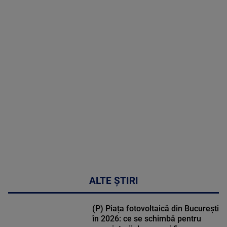
2026
MAI
MULTE
DETALII
48:24
ALTE ȘTIRI
(P) Piața fotovoltaică din București
în 2026: ce se schimbă pentru