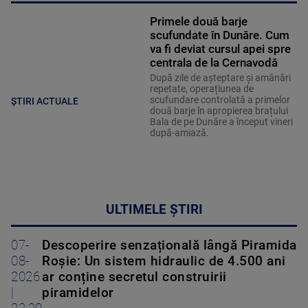
Primele două barje
scufundate în Dunăre. Cum
va fi deviat cursul apei spre
centrala de la Cernavodă
După zile de așteptare și amânări
repetate, operațiunea de
scufundare controlată a primelor
ȘTIRI ACTUALE
două barje în apropierea brațului
Bala de pe Dunăre a început vineri
după-amiază.
ULTIMELE ȘTIRI
07-
Descoperire senzațională lângă Piramida
08-
Roșie: Un sistem hidraulic de 4.500 ani
2026
ar conține secretul construirii
|
piramidelor