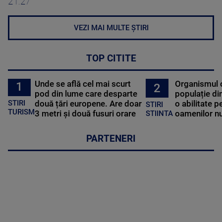
21:27
VEZI MAI MULTE ȘTIRI
TOP CITITE
Unde se află cel mai scurt
Organismul 
1
2
pod din lume care desparte
populație di
STIRI
două țări europene. Are doar
o abilitate p
STIRI
TURISM
3 metri și două fusuri orare
oamenilor nu
STIINTA
PARTENERI