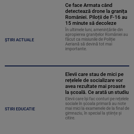
Ce face Armata când
detectează drone la granița
României. Piloții de F-16 au
15 minute să decoleze
În ultimele luni, amenințările din
apropierea granițelor României au
făcut ca misiunile de Poliție
ȘTIRI ACTUALE
Aeriană să devină tot mai
importante.
Elevii care stau de mici pe
rețelele de socializare vor
avea rezultate mai proaste
la școală. Ce arată un studiu
Elevii care îşi fac conturi pe rețelele
sociale în școala primară au note
mai mici la examenele de la final de
STIRI EDUCATIE
gimnaziu, în special la științe și
citire.