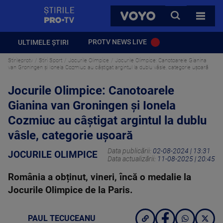
StirilePROTV
CAUTA
VOYO
TOATE 
PROTV NEWS LIVE
ULTIMELE ȘTIRI
Stirileprotv
Stiri Sport
Jocurile Olimpice
Jocurile Olimpice: Canotoarele Gianina
van Groningen și Ionela Cozmiuc au câștigat argintul la dublu vâsle, categorie uşoară
Jocurile Olimpice: Canotoarele
Gianina van Groningen și Ionela
Cozmiuc au câștigat argintul la dublu
vâsle, categorie uşoară
Data publicării:
02-08-2024 | 13:31
JOCURILE OLIMPICE
Data actualizării:
11-08-2025 | 20:45
România a obținut, vineri, încă o medalie la
Jocurile Olimpice de la Paris.
PAUL TECUCEANU