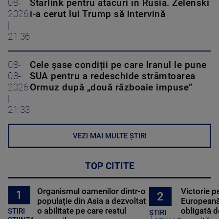
08-
Starlink pentru atacuri în Rusia. Zelenski
2026
i-a cerut lui Trump să intervină
|
21:36
08-
Cele șase condiții pe care Iranul le pune
08-
SUA pentru a redeschide strâmtoarea
2026
Ormuz după „două războaie impuse”
|
21:33
VEZI MAI MULTE ȘTIRI
TOP CITITE
Organismul oamenilor dintr-o
Victorie p
1
2
populație din Asia a dezvoltat
Europeană
o abilitate pe care restul
obligată d
STIRI
ȘTIRI