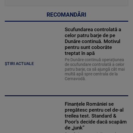
RECOMANDĂRI
Scufundarea controlată a
celor patru barje de pe
Dunăre continuă. Motivul
pentru sunt coborâte
treptat în apă
Pe Dunăre continuă operațiunea
ȘTIRI ACTUALE
de scufundare controlată a celor
patru barje, ca să ajungă cât mai
multă apă spre centrala de la
Cernavodă.
Finanțele României se
pregătesc pentru cel de-al
treilea test. Standard &
Poor’s decide dacă scapăm
de „junk”