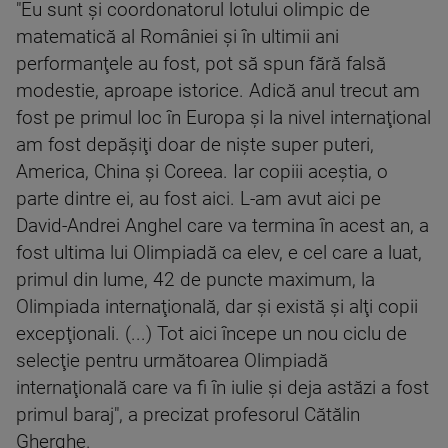
"Eu sunt şi coordonatorul lotului olimpic de
matematică al României şi în ultimii ani
performanţele au fost, pot să spun fără falsă
modestie, aproape istorice. Adică anul trecut am
fost pe primul loc în Europa şi la nivel internaţional
am fost depăşiţi doar de nişte super puteri,
America, China şi Coreea. Iar copiii aceştia, o
parte dintre ei, au fost aici. L-am avut aici pe
David-Andrei Anghel care va termina în acest an, a
fost ultima lui Olimpiadă ca elev, e cel care a luat,
primul din lume, 42 de puncte maximum, la
Olimpiada internaţională, dar şi există şi alţi copii
excepţionali. (...) Tot aici începe un nou ciclu de
selecţie pentru următoarea Olimpiadă
internaţională care va fi în iulie şi deja astăzi a fost
primul baraj", a precizat profesorul Cătălin
Gherghe.