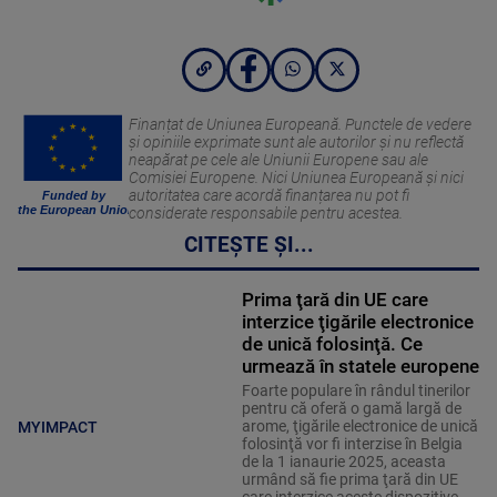
Finanțat de Uniunea Europeană. Punctele de vedere
și opiniile exprimate sunt ale autorilor și nu reflectă
neapărat pe cele ale Uniunii Europene sau ale
Comisiei Europene. Nici Uniunea Europeană și nici
autoritatea care acordă finanțarea nu pot fi
Funded by
the European Union
considerate responsabile pentru acestea.
CITEȘTE ȘI...
Prima ţară din UE care
interzice ţigările electronice
de unică folosinţă. Ce
urmează în statele europene
Foarte populare în rândul tinerilor
pentru că oferă o gamă largă de
arome, ţigările electronice de unică
MYIMPACT
folosinţă vor fi interzise în Belgia
de la 1 ianaurie 2025, aceasta
urmând să fie prima ţară din UE
care interzice aceste dispozitive,