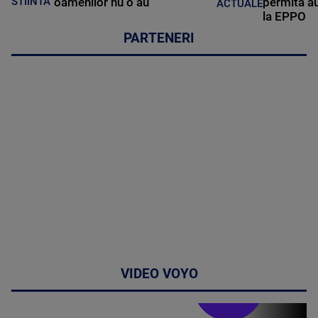
oamenilor nu o au
permită au
STIINTA
ACTUALE
la EPPO
PARTENERI
VIDEO VOYO