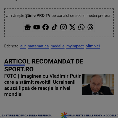
Urmărește
Știrile PRO TV
pe canalul de social media preferat:
Etichete:
aur
,
matematica
,
medalie
,
myimpact
,
olimpici
,
ARTICOL RECOMANDAT DE
SPORT.RO
FOTO | Imaginea cu Vladimir Putin
care a stârnit revoltă! Ucrainenii
acuză lipsă de reacție la nivel
mondial
UGĂ ȘTIRILE PROTV CA SURSĂ PREFERATĂ
URMĂREȘTE ȘTIRILE PROTV ÎN GOOGLE 