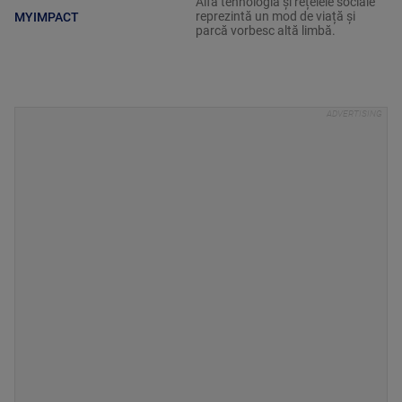
Alfa tehnologia și rețelele sociale
reprezintă un mod de viață și
MYIMPACT
parcă vorbesc altă limbă.