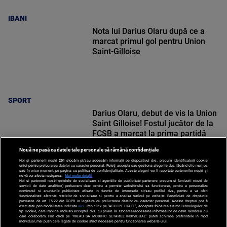
IBANI
Nota lui Darius Olaru după ce a
marcat primul gol pentru Union
Saint-Gilloise
SPORT
Darius Olaru, debut de vis la Union
Saint Gilloise! Fostul jucător de la
FCSB a marcat la prima partidă
Nouă ne pasă ca datele tale personale să rămână confidențiale
Noi și partenerii noștri
201
stocăm și/sau accesăm informații pe dispozitivul dvs., precum identificatorii cookie
unici pentru prelucrarea datelor cu caracter personal. Puteți accepta sau gestiona alegerile dvs. făcând clic mai jos
sau în orice moment, pe pagina cu politica de confidențialitate. Aceste alegeri vor fi raportate partenerilor noștri și
nu vă vor afecta navigarea.
Mai multe detalii
SPORT
Noi si partenerii nostri (retelele de socializare si agentiile de publicitate partenere, precum si furnizorii nostri de
servicii de date analitice) prelucram date pentru a permite website-ului sa functioneze, pentru a personaliza
continutul si anunturile publicitare afisate in functie de interesele si/sau profilul dvs., pentru a va oferi
functionalitati aferente retelelor de socializare si pentru a analiza traficul pe website. Beneficiati de drepturile
prevazute de art. 15-22 din GDPR in legatura cu prelucrarea datelor cu caracter personal. Aceste drepturi pot fi
exercitate prin modalitatea indicata
aici
. Prin click pe “ACCEPT TOATE”, acceptati folosirea tuturor Tehnologiilor de
tip Cookie, care implica inclusiv acceptul dvs. cu privire la stocarea/accesarea informatiilor de catre Vendor-ii cu
care colaboram. Prin click pe “VREAU SA MODIFIC SETARILE INDIVIDUAL” puteti schimba preferintele in mod
individual, mai putin cele legate de cookie strict necesare pentru functionarea website-ului.