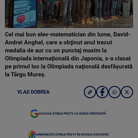
STIRILEPROTV
Cel mai bun elev-matematician din lume, David-
Andrei Anghel, care a obţinut anul trecut
medalia de aur cu un punctaj maxim la
Olimpiada internaţională din Japonia, s-a clasat
pe primul loc la Olimpiada naţională desfăşurată
la Târgu Mureş.
VLAD DOBREA
ADAUGĂ ȘTIRILE PROTV CA SURSĂ PREFERATĂ
URMĂREȘTE ȘTIRILE PROTV ÎN GOOGLE DISCOVER