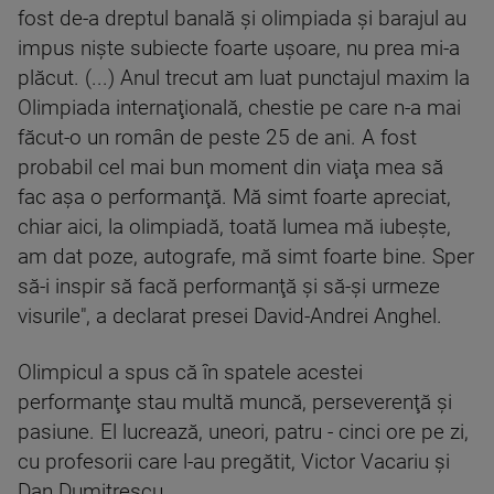
fost de-a dreptul banală şi olimpiada şi barajul au
impus nişte subiecte foarte uşoare, nu prea mi-a
plăcut. (...) Anul trecut am luat punctajul maxim la
Olimpiada internaţională, chestie pe care n-a mai
făcut-o un român de peste 25 de ani. A fost
probabil cel mai bun moment din viaţa mea să
fac aşa o performanţă. Mă simt foarte apreciat,
chiar aici, la olimpiadă, toată lumea mă iubeşte,
am dat poze, autografe, mă simt foarte bine. Sper
să-i inspir să facă performanţă şi să-şi urmeze
visurile", a declarat presei David-Andrei Anghel.
Olimpicul a spus că în spatele acestei
performanţe stau multă muncă, perseverenţă şi
pasiune. El lucrează, uneori, patru - cinci ore pe zi,
cu profesorii care l-au pregătit, Victor Vacariu şi
Dan Dumitrescu.