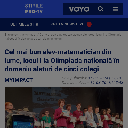
StirilePROTV
CAUTA
VOYO
TOATE 
PROTV NEWS LIVE
ULTIMELE ȘTIRI
Stirileprotv
myImpact
Cel mai bun elev-matematician din lume, locul I la Olimpiada
naţională în domeniu alături de cinci colegi
Cel mai bun elev-matematician din
lume, locul I la Olimpiada naţională în
domeniu alături de cinci colegi
Data publicării:
07-04-2024 | 17:28
MYIMPACT
Data actualizării:
11-08-2025 | 23:43