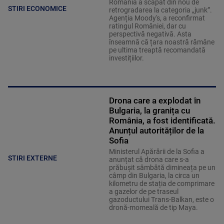
România a scapat din nou de
STIRI ECONOMICE
retrogradarea la categoria „junk”.
Agenția Moody's, a reconfirmat
ratingul României, dar cu
perspectivă negativă. Asta
înseamnă că țara noastră rămâne
pe ultima treaptă recomandată
investițiilor.
Drona care a explodat în
Bulgaria, la granița cu
România, a fost identificată.
Anunțul autorităților de la
Sofia
Ministerul Apărării de la Sofia a
STIRI EXTERNE
anunțat că drona care s-a
prăbușit sâmbătă dimineața pe un
câmp din Bulgaria, la circa un
kilometru de stația de comprimare
a gazelor de pe traseul
gazoductului Trans-Balkan, este o
dronă-momeală de tip Maya.