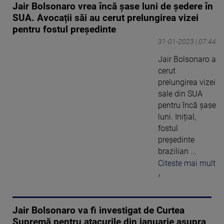
Jair Bolsonaro vrea încă șase luni de ședere în
SUA. Avocații săi au cerut prelungirea vizei
pentru fostul președinte
31-01-2023 | 07:44
Jair Bolsonaro a
cerut
prelungirea vizei
sale din SUA
pentru încă șase
luni. Inițial,
fostul
președinte
brazilian ...
Citeste mai mult
›
Jair Bolsonaro va fi investigat de Curtea
Supremă pentru atacurile din ianuarie asupra