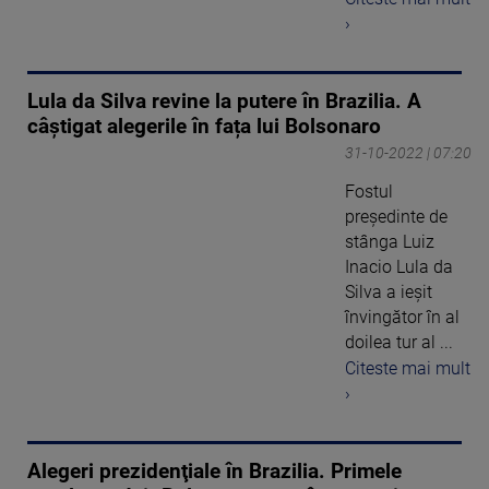
›
Lula da Silva revine la putere în Brazilia. A
câștigat alegerile în fața lui Bolsonaro
31-10-2022 | 07:20
Fostul
preşedinte de
stânga Luiz
Inacio Lula da
Silva a ieşit
învingător în al
doilea tur al ...
Citeste mai mult
›
Alegeri prezidenţiale în Brazilia. Primele