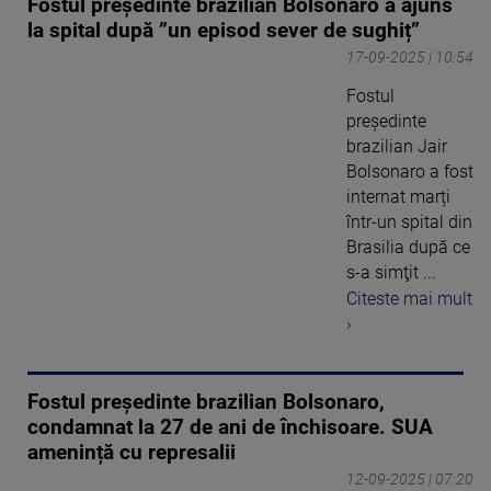
Fostul președinte brazilian Bolsonaro a ajuns
la spital după ”un episod sever de sughiț”
17-09-2025 | 10:54
Fostul
preşedinte
brazilian Jair
Bolsonaro a fost
internat marți
într-un spital din
Brasilia după ce
s-a simţit ...
Citeste mai mult
›
Fostul președinte brazilian Bolsonaro,
condamnat la 27 de ani de închisoare. SUA
amenință cu represalii
12-09-2025 | 07:20