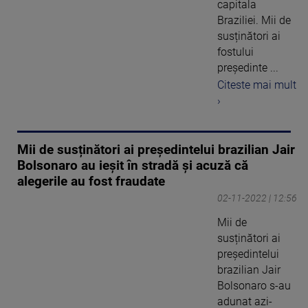
capitala
Braziliei. Mii de
susținători ai
fostului
președinte ...
Citeste mai mult
›
Mii de susținători ai președintelui brazilian Jair
Bolsonaro au ieșit în stradă și acuză că
alegerile au fost fraudate
02-11-2022 | 12:56
Mii de
susținători ai
președintelui
brazilian Jair
Bolsonaro s-au
adunat azi-