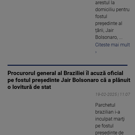
arestul la
domiciliu pentru
fostul
președinte al
țării, Jair
Bolsonaro, ...
Citeste mai mult
›
Procurorul general al Braziliei îl acuză oficial
pe fostul președinte Jair Bolsonaro că a plănuit
o lovitură de stat
19-02-2025 | 11:07
Parchetul
brazilian i-a
inculpat marţi
pe fostul
preşedinte de