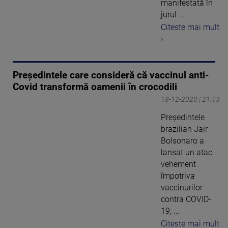
manifestată în
jurul ...
Citeste mai mult
›
Președintele care consideră că vaccinul anti-
Covid transformă oamenii în crocodili
18-12-2020 | 21:13
Preşedintele
brazilian Jair
Bolsonaro a
lansat un atac
vehement
împotriva
vaccinurilor
contra COVID-
19, ...
Citeste mai mult