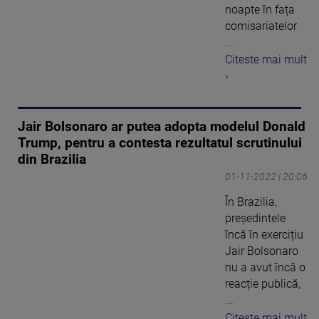
noapte în fața
comisariatelor
...
Citeste mai mult
›
Jair Bolsonaro ar putea adopta modelul Donald
Trump, pentru a contesta rezultatul scrutinului
din Brazilia
01-11-2022 | 20:06
În Brazilia,
președintele
încă în exercițiu
Jair Bolsonaro
nu a avut încă o
reacție publică,
...
Citeste mai mult