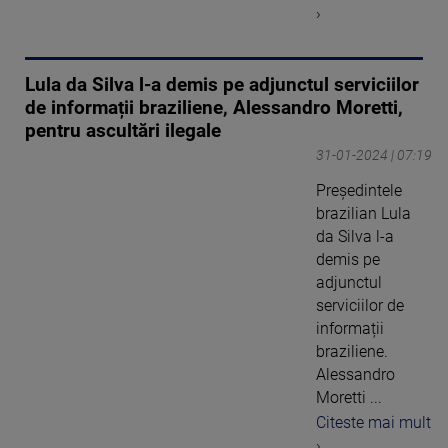
›
Lula da Silva l-a demis pe adjunctul serviciilor
de informații braziliene, Alessandro Moretti,
pentru ascultări ilegale
31-01-2024 | 07:19
Preşedintele
brazilian Lula
da Silva l-a
demis pe
adjunctul
serviciilor de
informații
braziliene.
Alessandro
Moretti ...
Citeste mai mult
›