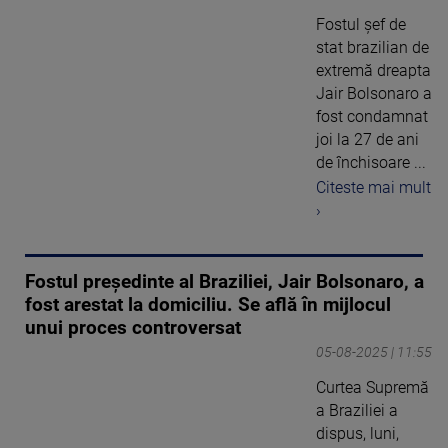
Fostul șef de
stat brazilian de
extremă dreapta
Jair Bolsonaro a
fost condamnat
joi la 27 de ani
de închisoare ...
Citeste mai mult
›
Fostul președinte al Braziliei, Jair Bolsonaro, a
fost arestat la domiciliu. Se află în mijlocul
unui proces controversat
05-08-2025 | 11:55
Curtea Supremă
a Braziliei a
dispus, luni,