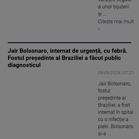
a unor bijuterii
şi ...
Citeste mai mult
›
Jair Bolsonaro, internat de urgență, cu febră.
Fostul președinte al Braziliei a făcut public
diagnosticul
06-05-2024 | 07:21
Jair Bolsonaro,
fostul
președinte al
Braziliei, a fost
internat în spital
cu o infecție a
pielii. Bolsonaro
și-a ...