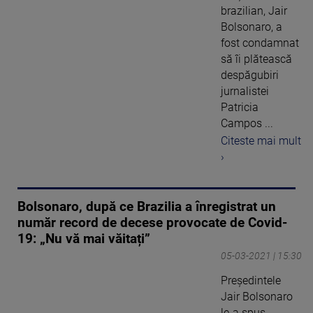
brazilian, Jair
Bolsonaro, a
fost condamnat
să îi plătească
despăgubiri
jurnalistei
Patricia
Campos ...
Citeste mai mult
›
Bolsonaro, după ce Brazilia a înregistrat un
număr record de decese provocate de Covid-
19: „Nu vă mai văitați”
05-03-2021 | 15:30
Președintele
Jair Bolsonaro
le-a spus