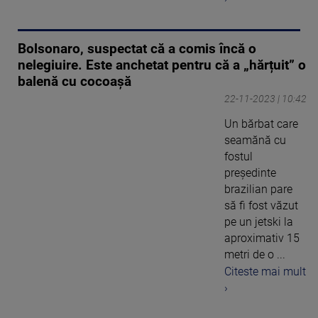
Bolsonaro, suspectat că a comis încă o
nelegiuire. Este anchetat pentru că a „hărțuit” o
balenă cu cocoașă
22-11-2023 | 10:42
Un bărbat care
seamănă cu
fostul
președinte
brazilian pare
să fi fost văzut
pe un jetski la
aproximativ 15
metri de o ...
Citeste mai mult
›