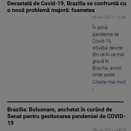
Devastată de Covid-19, Brazilia se confruntă cu
o nouă problemă majoră: foametea
25-04-2021 | 12:06
În plină
pandemie de
Covid-19,
situația devine
din ce în ce mai
gravă în
Brazilia, acolo
unde peste ...
Citeste mai mult
›
Brazilia: Bolsonaro, anchetat în curând de
Senat pentru gestionarea pandemiei de COVID-
19
09-04-2021 | 09:03