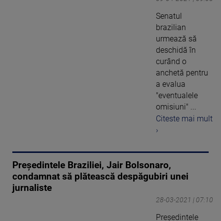
Senatul
brazilian
urmează să
deschidă în
curând o
anchetă pentru
a evalua
"eventualele
omisiuni" ...
Citeste mai mult
›
Preşedintele Braziliei, Jair Bolsonaro,
condamnat să plătească despăgubiri unei
jurnaliste
28-03-2021 | 07:10
Preşedintele