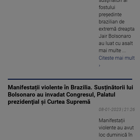
susţinători ai
fostului
preşedinte
brazilian de
extremă dreapta
Jair Bolsonaro
au luat cu asalt
mai multe ...
Citeste mai mult
›
Manifestații violente în Brazilia. Susținătorii lui
Bolsonaro au invadat Congresul, Palatul
prezidenţial şi Curtea Supremă
08-01-2023 | 21:26
Manifestații
violente au avut
loc duminică în