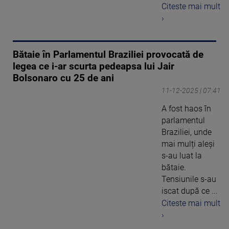
Citeste mai mult
›
Bătaie în Parlamentul Braziliei provocată de
legea ce i-ar scurta pedeapsa lui Jair
Bolsonaro cu 25 de ani
11-12-2025 | 07:41
A fost haos în
parlamentul
Braziliei, unde
mai mulți aleși
s-au luat la
bătaie.
Tensiunile s-au
iscat după ce ...
Citeste mai mult
›