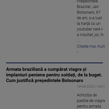
Preşedintele
Braziliei, Jair
Bolsonaro, 67
de ani, s-a luat
la harţă cu un
youtuber care l-
a insultat, joi, în
...
Citeste mai mult
›
Armata braziliană a cumpărat viagra și
implanturi peniene pentru soldați, de la buget.
Cum justifică președintele Bolsonaro
14-04-2022 | 14:01
Achiziția de
pastile de viagra
pentru armata