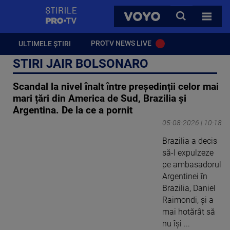
StirilePROTV
CAUTA
VOYO
TOATE 
PROTV NEWS LIVE
ULTIMELE ȘTIRI
STIRI JAIR BOLSONARO
Scandal la nivel înalt între președinții celor mai
mari țări din America de Sud, Brazilia și
Argentina. De la ce a pornit
05-08-2026 | 10:18
Brazilia a decis
să-l expulzeze
pe ambasadorul
Argentinei în
Brazilia, Daniel
Raimondi, şi a
mai hotărât să
nu îşi ...