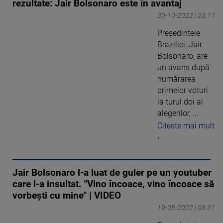
rezultate: Jair Bolsonaro este în avantaj
30-10-2022 | 23:17
Preşedintele
Braziliei, Jair
Bolsonaro, are
un avans după
numărarea
primelor voturi
la turul doi al
alegerilor, ...
Citeste mai mult
›
Jair Bolsonaro l-a luat de guler pe un youtuber
care l-a insultat. "Vino încoace, vino încoace să
vorbeşti cu mine" | VIDEO
19-08-2022 | 08:31