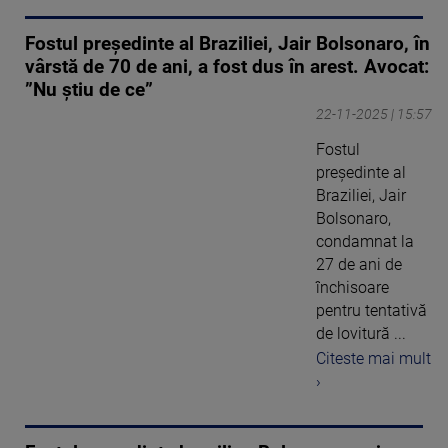
Fostul preşedinte al Braziliei, Jair Bolsonaro, în
vârstă de 70 de ani, a fost dus în arest. Avocat:
”Nu știu de ce”
22-11-2025 | 15:57
Fostul
preşedinte al
Braziliei, Jair
Bolsonaro,
condamnat la
27 de ani de
închisoare
pentru tentativă
de lovitură ...
Citeste mai mult
›