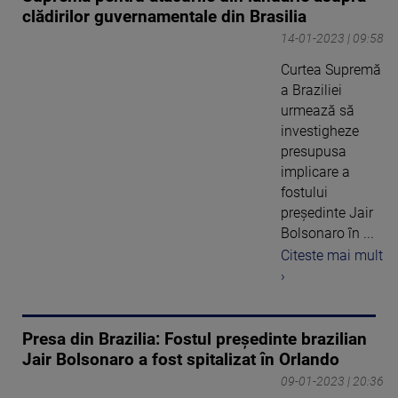
clădirilor guvernamentale din Brasilia
14-01-2023 | 09:58
Curtea Supremă
a Braziliei
urmează să
investigheze
presupusa
implicare a
fostului
preşedinte Jair
Bolsonaro în ...
Citeste mai mult
›
Presa din Brazilia: Fostul preşedinte brazilian
Jair Bolsonaro a fost spitalizat în Orlando
09-01-2023 | 20:36