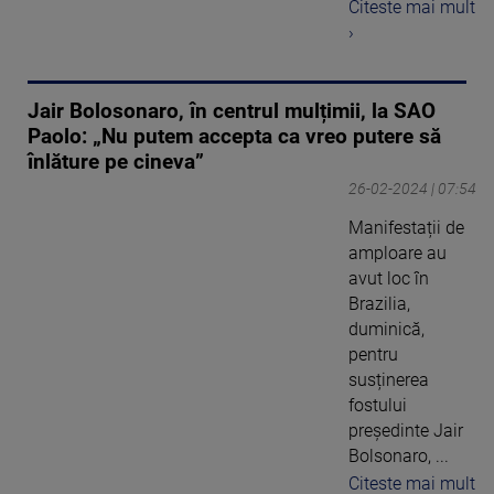
Citeste mai mult
›
Jair Bolosonaro, în centrul mulțimii, la SAO
Paolo: „Nu putem accepta ca vreo putere să
înlăture pe cineva”
26-02-2024 | 07:54
Manifestații de
amploare au
avut loc în
Brazilia,
duminică,
pentru
susținerea
fostului
președinte Jair
Bolsonaro, ...
Citeste mai mult