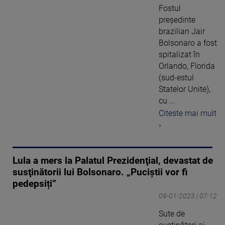
Fostul
preşedinte
brazilian Jair
Bolsonaro a fost
spitalizat în
Orlando, Florida
(sud-estul
Statelor Unite),
cu ...
Citeste mai mult
›
Lula a mers la Palatul Prezidenţial, devastat de
susţinătorii lui Bolsonaro. „Puciștii vor fi
pedepsiți”
09-01-2023 | 07:12
Sute de