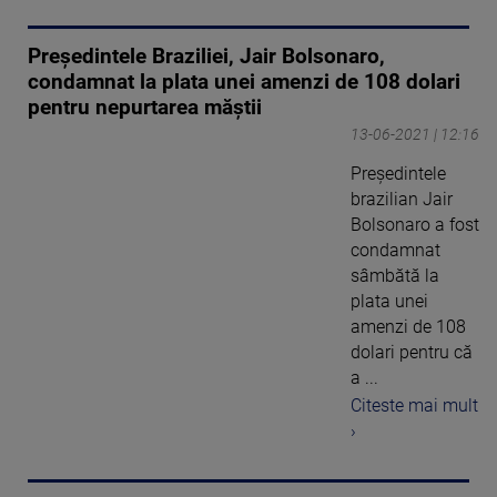
Preşedintele Braziliei, Jair Bolsonaro,
condamnat la plata unei amenzi de 108 dolari
pentru nepurtarea măştii
13-06-2021 | 12:16
Preşedintele
brazilian Jair
Bolsonaro a fost
condamnat
sâmbătă la
plata unei
amenzi de 108
dolari pentru că
a ...
Citeste mai mult
›