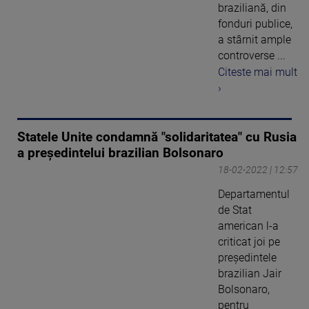
braziliană, din
fonduri publice,
a stârnit ample
controverse ...
Citeste mai mult
›
Statele Unite condamnă "solidaritatea" cu Rusia
a preşedintelui brazilian Bolsonaro
18-02-2022 | 12:57
Departamentul
de Stat
american l-a
criticat joi pe
preşedintele
brazilian Jair
Bolsonaro,
pentru