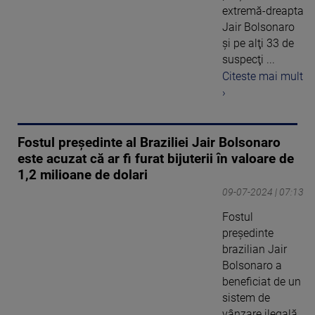
extremă-dreapta
Jair Bolsonaro
şi pe alţi 33 de
suspecţi ...
Citeste mai mult
›
Fostul preşedinte al Braziliei Jair Bolsonaro
este acuzat că ar fi furat bijuterii în valoare de
1,2 milioane de dolari
09-07-2024 | 07:13
Fostul
preşedinte
brazilian Jair
Bolsonaro a
beneficiat de un
sistem de
vânzare ilegală