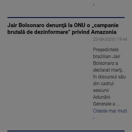
›
Jair Bolsonaro denunţă la ONU o „campanie
brutală de dezinformare” privind Amazonia
22-09-2020 | 19:44
Preşedintele
brazilian Jair
Bolsonaro a
declarat marţi,
în discursul său
din cadrul
sesiunii
Adunării
Generale a ...
Citeste mai mult
›