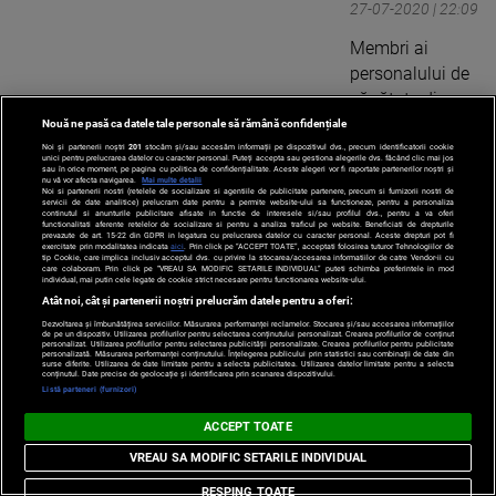
27-07-2020 | 22:09
Membri ai
personalului de
sănătate din
Brazilia au cerut
Nouă ne pasă ca datele tale personale să rămână confidențiale
luni Curţii
Noi și partenerii noștri
201
stocăm și/sau accesăm informații pe dispozitivul dvs., precum identificatorii cookie
unici pentru prelucrarea datelor cu caracter personal. Puteți accepta sau gestiona alegerile dvs. făcând clic mai jos
sau în orice moment, pe pagina cu politica de confidențialitate. Aceste alegeri vor fi raportate partenerilor noștri și
Penale
nu vă vor afecta navigarea.
Mai multe detalii
Noi si partenerii nostri (retelele de socializare si agentiile de publicitate partenere, precum si furnizorii nostri de
Internaţionale
servicii de date analitice) prelucram date pentru a permite website-ului sa functioneze, pentru a personaliza
continutul si anunturile publicitare afisate in functie de interesele si/sau profilul dvs., pentru a va oferi
(CPI) să
functionalitati aferente retelelor de socializare si pentru a analiza traficul pe website. Beneficiati de drepturile
prevazute de art. 15-22 din GDPR in legatura cu prelucrarea datelor cu caracter personal. Aceste drepturi pot fi
exercitate prin modalitatea indicata
aici
. Prin click pe “ACCEPT TOATE”, acceptati folosirea tuturor Tehnologiilor de
deschidă o
tip Cookie, care implica inclusiv acceptul dvs. cu privire la stocarea/accesarea informatiilor de catre Vendor-ii cu
care colaboram. Prin click pe “VREAU SA MODIFIC SETARILE INDIVIDUAL” puteti schimba preferintele in mod
anchetă ...
individual, mai putin cele legate de cookie strict necesare pentru functionarea website-ului.
Citeste mai mult
Atât noi, cât și partenerii noștri prelucrăm datele pentru a oferi:
Dezvoltarea și îmbunătățirea serviciilor. Măsurarea performanței reclamelor. Stocarea și/sau accesarea informațiilor
›
de pe un dispozitiv. Utilizarea profilurilor pentru selectarea conținutului personalizat. Crearea profilurilor de conținut
personalizat. Utilizarea profilurilor pentru selectarea publicității personalizate. Crearea profilurilor pentru publicitate
personalizată. Măsurarea performanței conținutului. Înțelegerea publicului prin statistici sau combinații de date din
surse diferite. Utilizarea de date limitate pentru a selecta publicitatea. Utilizarea datelor limitate pentru a selecta
conținutul. Date precise de geolocație și identificarea prin scanarea dispozitivului.
Listă parteneri (furnizori)
Preşedintele Braziliei Jair Bolsonaro, testat din
ACCEPT TOATE
nou pozitiv
VREAU SA MODIFIC SETARILE INDIVIDUAL
16-07-2020 | 07:11
RESPING TOATE