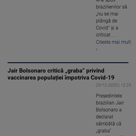
brazilienilor să
„nu se mai
plângă de
Covid” și a
criticat ...
Citeste mai mult
›
Jair Bolsonaro critică „graba” privind
vaccinarea populației împotriva Covid-19
20-12-2020 | 12:25
Preşedintele
brazilian Jair
Bolsonaro a
declarat
sâmbătă că
„graba”