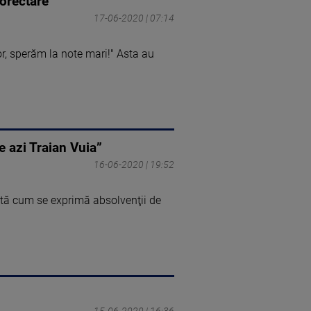
corectare
17-06-2020 | 07:14
r, sperăm la note mari!" Asta au
e azi Traian Vuia”
16-06-2020 | 19:52
Iată cum se exprimă absolvenţii de
15-06-2020 | 16:36