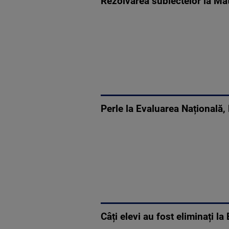
Rezolvarea subiectelor la Ma
Perle la Evaluarea Națională,
Câți elevi au fost eliminați l