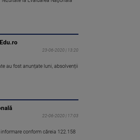
 rezultate la Evaluarea Naţională
 Edu.ro
23-06-2020 | 13:20
e au fost anunțate luni, absolvenții
onală
22-06-2020 | 17:03
u o informare conform căreia 122.158