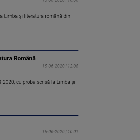
la Limba şi literatura română din
eratura Română
15-06-2020 | 12:08
lă 2020, cu proba scrisă la Limba şi
15-06-2020 | 10:01