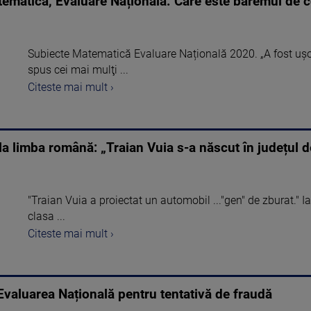
tematică, Evaluare Națională. Care este baremul de 
Subiecte Matematică Evaluare Națională 2020. „A fost uşo
spus cei mai mulţi ...
Citeste mai mult ›
 la limba română: „Traian Vuia s-a născut în județul d
"Traian Vuia a proiectat un automobil ..."gen" de zburat." 
clasa ...
Citeste mai mult ›
a Evaluarea Națională pentru tentativă de fraudă