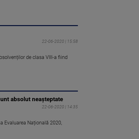
22-06-2020 | 15:58
solvenților de clasa VIII-a fiind
sunt absolut neașteptate
22-06-2020 | 14:35
e la Evaluarea Națională 2020,