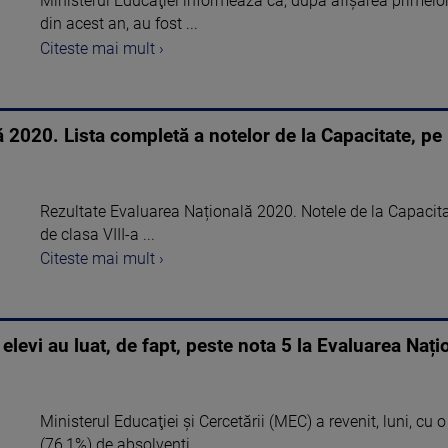
Ministerul Educaţiei informează că, după afişarea primelor
din acest an, au fost ...
Citeste mai mult ›
 2020. Lista completă a notelor de la Capacitate, pe
Rezultate Evaluarea Națională 2020. Notele de la Capacitat
de clasa VIII-a ...
Citeste mai mult ›
elevi au luat, de fapt, peste nota 5 la Evaluarea Nați
Ministerul Educaţiei şi Cercetării (MEC) a revenit, luni, c
(76,1%) de absolvenţi ...