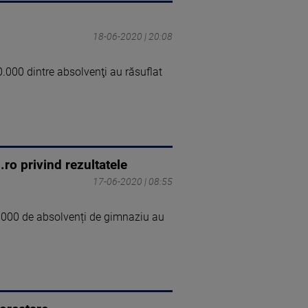
18-06-2020 | 20:08
.000 dintre absolvenţi au răsuflat
ro privind rezultatele
17-06-2020 | 08:55
.000 de absolvenți de gimnaziu au