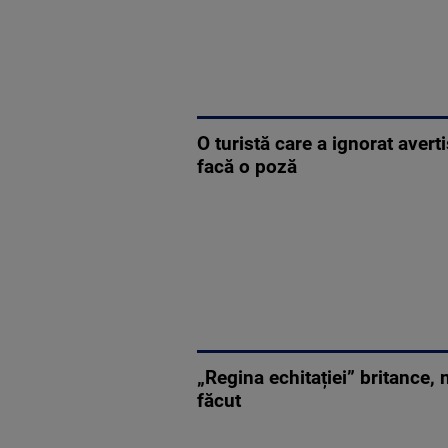
O turistă care a ignorat aver
facă o poză
„Regina echitației” britance, 
făcut