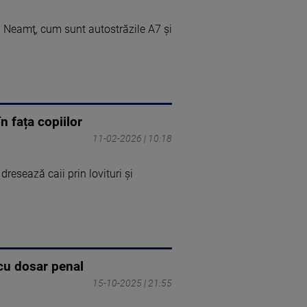
l Neamţ, cum sunt autostrăzile A7 şi
n fața copiilor
11-02-2026 | 10:18
resează caii prin lovituri și
 cu dosar penal
15-10-2025 | 21:55