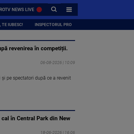
CAUTA
ROTV NEWS LIVE
TOATE CATEGORIILE
 TE IUBESC!
INSPECTORUL PRO
pă revenirea în competiții.
06-08-2026 | 10:09
i și pe spectatori după ce a revenit
 cal în Central Park din New
18-06-2026 | 16:06