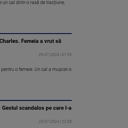
un cal dintr-o rasă de tracțiune,
 Charles. Femeia a vrut să
29-07-2024 | 07:53
ic pentru o femeie. Un cal a mușcat-o
s. Gestul scandalos pe care l-a
23-07-2024 | 22:58