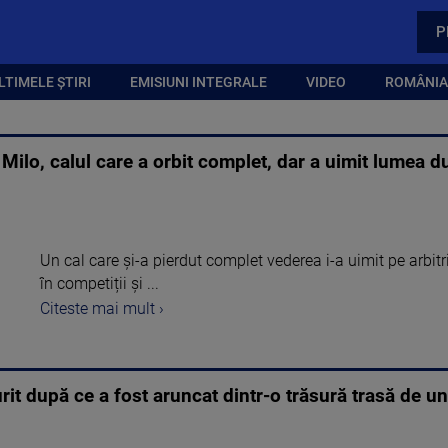
P
LTIMELE ȘTIRI
EMISIUNI INTEGRALE
VIDEO
ROMÂNIA,
Milo, calul care a orbit complet, dar a uimit lumea du
Un cal care și-a pierdut complet vederea i-a uimit pe arbitr
în competiții și ...
Citeste mai mult ›
it după ce a fost aruncat dintr-o trăsură trasă de un