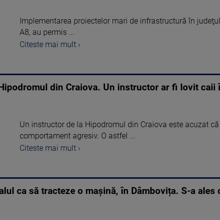
Implementarea proiectelor mari de infrastructură în judeţu
A8, au permis ...
Citeste mai mult ›
Hipodromul din Craiova. Un instructor ar fi lovit caii î
Un instructor de la Hipodromul din Craiova este acuzat că d
comportament agresiv. O astfel ...
Citeste mai mult ›
calul ca să tracteze o mașină, în Dâmbovița. S-a ales