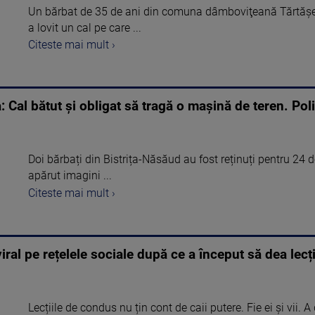
Un bărbat de 35 de ani din comuna dâmboviţeană Tărtăşeş
a lovit un cal pe care ...
Citeste mai mult ›
 Cal bătut și obligat să tragă o mașină de teren. Poli
Doi bărbați din Bistrița-Năsăud au fost reținuți pentru 24 d
apărut imagini ...
Citeste mai mult ›
iral pe rețelele sociale după ce a început să dea lec
Lecțiile de condus nu țin cont de caii putere. Fie ei și vii.