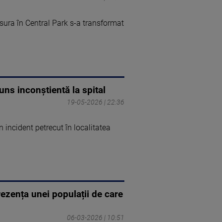
sura în Central Park s-a transformat
juns inconștientă la spital
19-05-2026 | 22:36
n incident petrecut în localitatea
ezența unei populații de care
06-03-2026 | 10:51