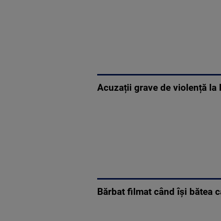
Acuzații grave de violență la 
Bărbat filmat când își bătea 