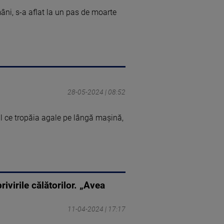
mâni, s-a aflat la un pas de moarte
28-05-2024 | 08:52
l ce tropăia agale pe lângă mașină,
ivirile călătorilor. „Avea
11-04-2024 | 17:17