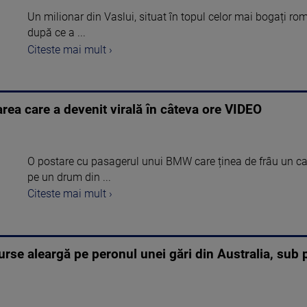
Un milionar din Vaslui, situat în topul celor mai bogați ro
după ce a ...
Citeste mai mult ›
ea care a devenit virală în câteva ore VIDEO
O postare cu pasagerul unui BMW care ținea de frâu un ca
pe un drum din ...
Citeste mai mult ›
se aleargă pe peronul unei gări din Australia, sub pr