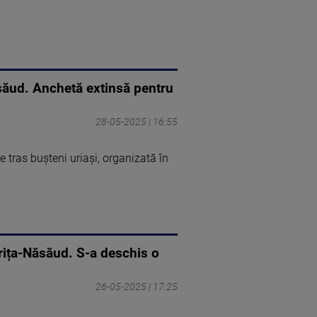
ăsăud. Anchetă extinsă pentru
28-05-2025 | 16:55
 tras bușteni uriași, organizată în
trița-Năsăud. S-a deschis o
26-05-2025 | 17:25