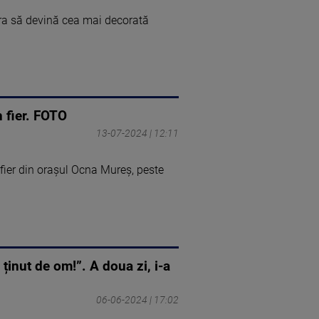
era să devină cea mai decorată
n fier. FOTO
13-07-2024 | 12:11
fier din oraşul Ocna Mureş, peste
ținut de om!”. A doua zi, i-a
06-06-2024 | 17:02