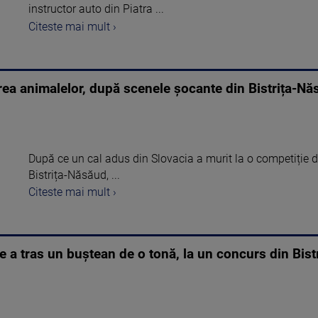
instructor auto din Piatra ...
Citeste mai mult ›
rea animalelor, după scenele șocante din Bistrița-N
După ce un cal adus din Slovacia a murit la o competiție de
Bistrița-Năsăud, ...
Citeste mai mult ›
e a tras un buștean de o tonă, la un concurs din Bis