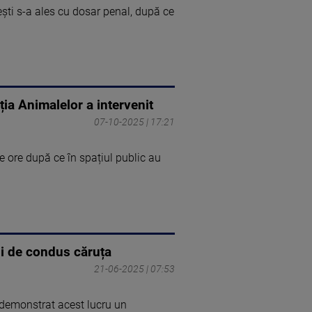
ti s-a ales cu dosar penal, după ce
ția Animalelor a intervenit
07-10-2025 | 17:21
e ore după ce în spațiul public au
ții de condus căruța
21-06-2025 | 07:53
 A demonstrat acest lucru un