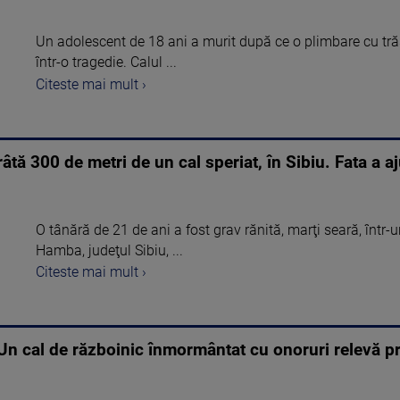
Un adolescent de 18 ani a murit după ce o plimbare cu tră
într-o tragedie. Calul ...
Citeste mai mult ›
râtă 300 de metri de un cal speriat, în Sibiu. Fata a a
O tânără de 21 de ani a fost grav rănită, marţi seară, într-u
Hamba, judeţul Sibiu, ...
Citeste mai mult ›
Un cal de războinic înmormântat cu onoruri relevă pr