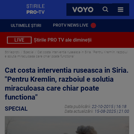
StirilePROTV
CAUTA
VOYO
TOATE 
PROTV NEWS LIVE
ULTIMELE ȘTIRI
LIVE
Știrile PRO TV ale dimineții
Stirileprotv
Special
Cat costa interventia ruseasca in Siria. "Pentru Kremlin, razboiul
e solutia miraculoasa care chiar poate functiona"
Cat costa interventia ruseasca in Siria.
"Pentru Kremlin, razboiul e solutia
miraculoasa care chiar poate
functiona"
Data publicării:
22-10-2015 | 16:18
SPECIAL
Data actualizării:
15-08-2025 | 21:00