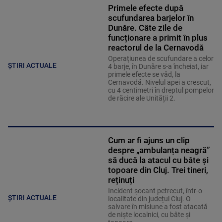
Primele efecte după
scufundarea barjelor în
Dunăre. Câte zile de
funcționare a primit în plus
reactorul de la Cernavodă
Operațiunea de scufundare a celor
ȘTIRI ACTUALE
4 barje, în Dunăre s-a încheiat, iar
primele efecte se văd, la
Cernavodă. Nivelul apei a crescut,
cu 4 centimetri în dreptul pompelor
de răcire ale Unității 2.
Cum ar fi ajuns un clip
despre „ambulanța neagră”
să ducă la atacul cu bâte și
topoare din Cluj. Trei tineri,
reținuți
Incident șocant petrecut, într-o
ȘTIRI ACTUALE
localitate din județul Cluj. O
salvare în misiune a fost atacată
de niște localnici, cu bâte și