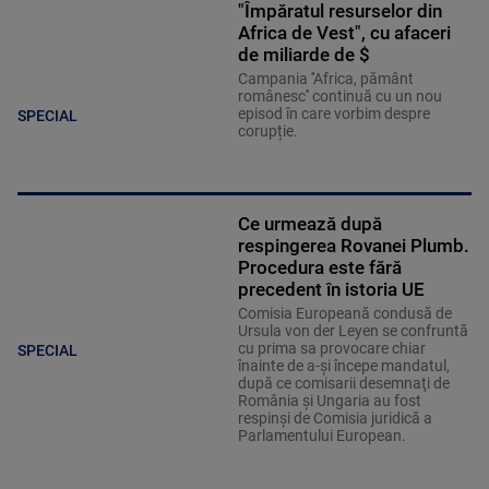
"Împăratul resurselor din
Africa de Vest", cu afaceri
de miliarde de $
Campania ''Africa, pământ
românesc'' continuă cu un nou
episod în care vorbim despre
SPECIAL
corupție.
Ce urmează după
respingerea Rovanei Plumb.
Procedura este fără
precedent în istoria UE
Comisia Europeană condusă de
Ursula von der Leyen se confruntă
cu prima sa provocare chiar
SPECIAL
înainte de a-şi începe mandatul,
după ce comisarii desemnaţi de
România şi Ungaria au fost
respinşi de Comisia juridică a
Parlamentului European.