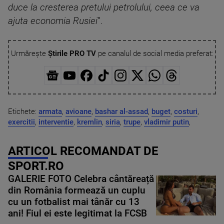
duce la cresterea pretului petrolului, ceea ce va
ajuta economia Rusiei
”.
Urmărește
Știrile PRO TV
pe canalul de social media preferat:
Etichete:
armata
,
avioane
,
bashar al-assad
,
buget
,
costuri
,
exercitii
,
interventie
,
kremlin
,
siria
,
trupe
,
vladimir putin
,
ARTICOL RECOMANDAT DE
SPORT.RO
GALERIE FOTO Celebra cântăreață
din România formează un cuplu
cu un fotbalist mai tânăr cu 13
ani! Fiul ei este legitimat la FCSB