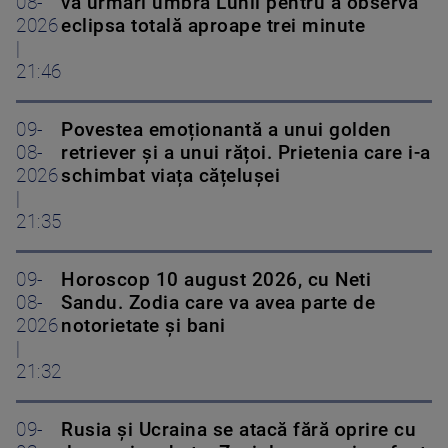
08-
va urmări umbra Lunii pentru a observa
2026
eclipsa totală aproape trei minute
|
21:46
09-
Povestea emoționantă a unui golden
08-
retriever și a unui rățoi. Prietenia care i-a
2026
schimbat viața cățelușei
|
21:35
09-
Horoscop 10 august 2026, cu Neti
08-
Sandu. Zodia care va avea parte de
2026
notorietate și bani
|
21:32
09-
Rusia și Ucraina se atacă fără oprire cu