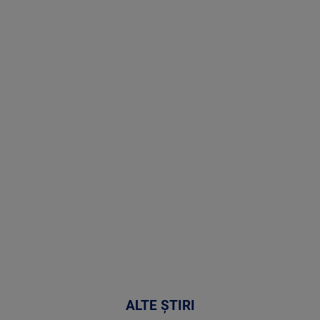
Stirile PRO
TV # 19.00 -
09 August
2026
MAI
MULTE
DETALII
31:15
ALTE ȘTIRI