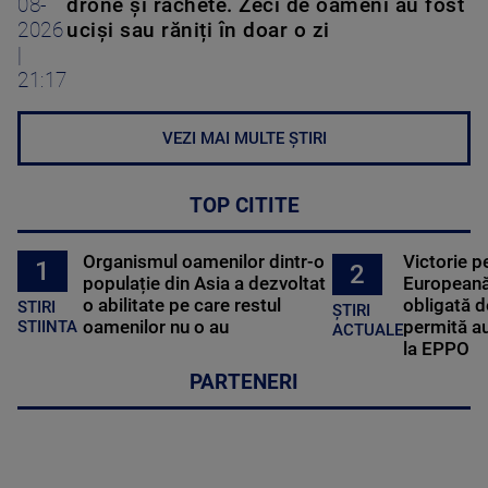
08-
drone și rachete. Zeci de oameni au fost
2026
uciși sau răniți în doar o zi
|
21:17
VEZI MAI MULTE ȘTIRI
TOP CITITE
Organismul oamenilor dintr-o
Victorie p
1
2
populație din Asia a dezvoltat
Europeană
o abilitate pe care restul
obligată d
STIRI
ȘTIRI
oamenilor nu o au
permită au
STIINTA
ACTUALE
la EPPO
PARTENERI