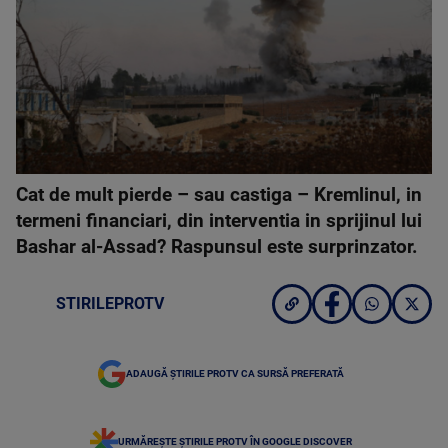
Cat de mult pierde – sau castiga – Kremlinul, in
termeni financiari, din interventia in sprijinul lui
Bashar al-Assad? Raspunsul este surprinzator.
STIRILEPROTV
ADAUGĂ ȘTIRILE PROTV CA SURSĂ PREFERATĂ
URMĂREȘTE ȘTIRILE PROTV ÎN GOOGLE DISCOVER