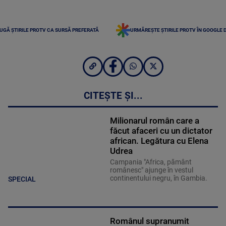
UGĂ ȘTIRILE PROTV CA SURSĂ PREFERATĂ
URMĂREȘTE ȘTIRILE PROTV ÎN GOOGLE 
CITEȘTE ȘI...
Milionarul român care a
făcut afaceri cu un dictator
african. Legătura cu Elena
Udrea
Campania "Africa, pământ
românesc" ajunge în vestul
continentului negru, în Gambia.
SPECIAL
Românul supranumit