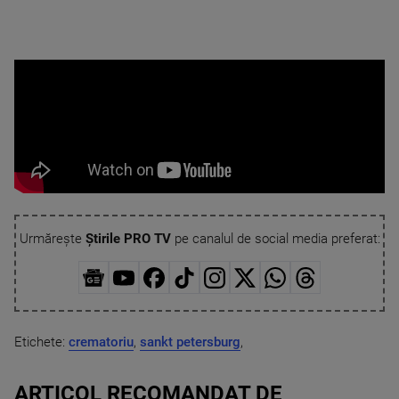
Urmărește
Știrile PRO TV
pe canalul de social media preferat:
Etichete:
crematoriu
,
sankt petersburg
,
ARTICOL RECOMANDAT DE