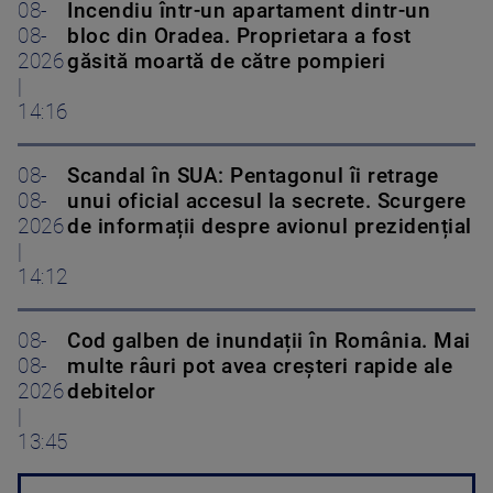
08-
Incendiu într-un apartament dintr-un
08-
bloc din Oradea. Proprietara a fost
2026
găsită moartă de către pompieri
|
14:16
08-
Scandal în SUA: Pentagonul îi retrage
08-
unui oficial accesul la secrete. Scurgere
2026
de informații despre avionul prezidențial
|
14:12
08-
Cod galben de inundații în România. Mai
08-
multe râuri pot avea creșteri rapide ale
2026
debitelor
|
13:45