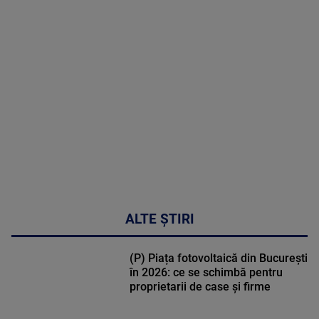
MAI
MULTE
DETALII
02:32:45
ALTE ȘTIRI
(P) Piața fotovoltaică din București
în 2026: ce se schimbă pentru
proprietarii de case și firme