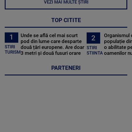
VEZI MAI MULTE ȘTIRI
TOP CITITE
Unde se află cel mai scurt
Organismul 
1
2
pod din lume care desparte
populație di
STIRI
două țări europene. Are doar
o abilitate p
STIRI
TURISM
3 metri și două fusuri orare
oamenilor nu
STIINTA
PARTENERI