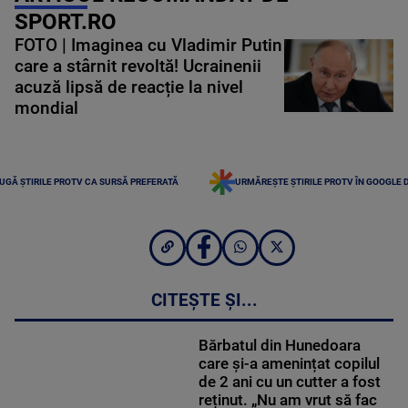
SPORT.RO
FOTO | Imaginea cu Vladimir Putin
care a stârnit revoltă! Ucrainenii
acuză lipsă de reacție la nivel
mondial
UGĂ ȘTIRILE PROTV CA SURSĂ PREFERATĂ
URMĂREȘTE ȘTIRILE PROTV ÎN GOOGLE 
CITEȘTE ȘI...
Bărbatul din Hunedoara
care și-a amenințat copilul
de 2 ani cu un cutter a fost
reținut. „Nu am vrut să fac