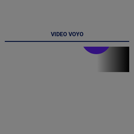
VIDEO VOYO
Stirile PRO TV
Stirile PRO
TV # 07.00 -
08 August
2026