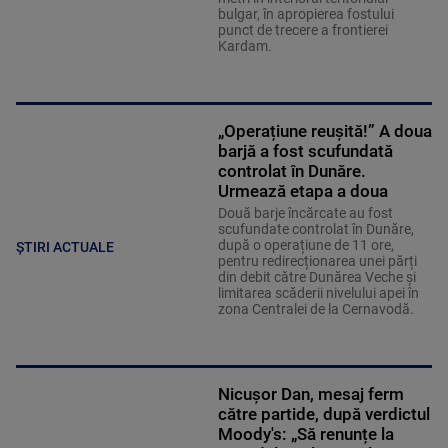
bulgar, în apropierea fostului
punct de trecere a frontierei
Kardam.
„Operațiune reușită!” A doua
barjă a fost scufundată
controlat în Dunăre.
Urmează etapa a doua
Două barje încărcate au fost
scufundate controlat în Dunăre,
după o operațiune de 11 ore,
ȘTIRI ACTUALE
pentru redirecționarea unei părți
din debit către Dunărea Veche și
limitarea scăderii nivelului apei în
zona Centralei de la Cernavodă.
Nicușor Dan, mesaj ferm
către partide, după verdictul
Moody's: „Să renunțe la