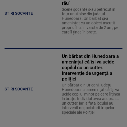
rău”
Scene șocante s-au petrecut în
STIRI SOCANTE
fața unui bloc din județul
Hunedoara. Un bărbat și-a
amenințat cu un obiect ascuțit
propriul fiu, în vârstă de 2 ani, pe
care îl ținea în brațe.
Un bărbat din Hunedoara a
amenințat că își va ucide
copilul cu un cutter.
Intervenție de urgență a
poliției
Un bărbat din Uricani, județul
STIRI SOCANTE
Hunedoara, a amenințat că își va
ucide copilul minor pe care îl ținea
în brațe. Individul avea asupra sa
un cutter, iar la fața locului au
intervenit negociatorii trupelor
speciale ale Poliției.