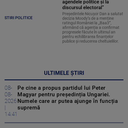
agendele politice şi la
discursul electoral”
Președintele Nicușor Dan a salutat
STIRI POLITICE
decizia Moody’s de a menține
ratingul României la „Baa3”,
afirmând că agenția a confirmat
progresele făcute în ultimul an
pentru echilibrarea finanțelor
publice și reducerea cheltuielilor.
ULTIMELE ȘTIRI
08-
Pe cine a propus partidul lui Peter
08-
Magyar pentru președinția Ungariei.
2026
Numele care ar putea ajunge în funcția
|
supremă
14:41