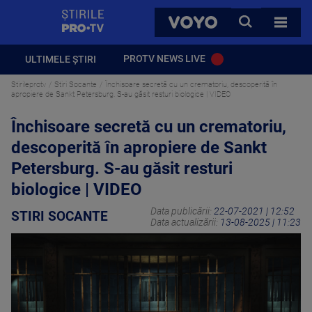
StirilePROTV
CAUTA
VOYO
TOATE 
PROTV NEWS LIVE
ULTIMELE ȘTIRI
Stirileprotv
Stiri Socante
Închisoare secretă cu un crematoriu, descoperită în
apropiere de Sankt Petersburg. S-au găsit resturi biologice | VIDEO
Închisoare secretă cu un crematoriu,
descoperită în apropiere de Sankt
Petersburg. S-au găsit resturi
biologice | VIDEO
Data publicării:
22-07-2021 | 12:52
STIRI SOCANTE
Data actualizării:
13-08-2025 | 11:23