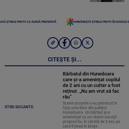
UGĂ ȘTIRILE PROTV CA SURSĂ PREFERATĂ
URMĂREȘTE ȘTIRILE PROTV ÎN GOOGLE 
CITEȘTE ȘI...
Bărbatul din Hunedoara
care și-a amenințat copilul
de 2 ani cu un cutter a fost
reținut. „Nu am vrut să fac
rău”
Scene șocante s-au petrecut în
STIRI SOCANTE
fața unui bloc din județul
Hunedoara. Un bărbat și-a
amenințat cu un obiect ascuțit
propriul fiu, în vârstă de 2 ani, pe
care îl ținea în brațe.