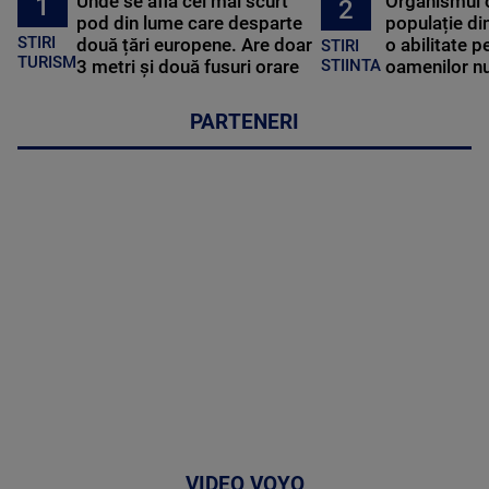
Unde se află cel mai scurt
Organismul 
1
2
pod din lume care desparte
populație di
STIRI
două țări europene. Are doar
o abilitate p
STIRI
TURISM
3 metri și două fusuri orare
oamenilor nu
STIINTA
PARTENERI
VIDEO VOYO