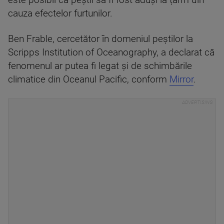
este posibil ca peștii să fi fost aduși la țărm din
cauza efectelor furtunilor.
Ben Frable, cercetător în domeniul peștilor la
Scripps Institution of Oceanography, a declarat că
fenomenul ar putea fi legat și de schimbările
climatice din Oceanul Pacific, conform
Mirror
.