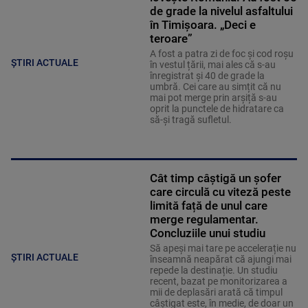
de grade la nivelul asfaltului
în Timișoara. „Deci e
teroare”
A fost a patra zi de foc și cod roșu
ȘTIRI ACTUALE
în vestul țării, mai ales că s-au
înregistrat și 40 de grade la
umbră. Cei care au simțit că nu
mai pot merge prin arșiță s-au
oprit la punctele de hidratare ca
să-și tragă sufletul.
Cât timp câștigă un șofer
care circulă cu viteză peste
limită față de unul care
merge regulamentar.
Concluziile unui studiu
Să apeși mai tare pe accelerație nu
ȘTIRI ACTUALE
înseamnă neapărat că ajungi mai
repede la destinație. Un studiu
recent, bazat pe monitorizarea a
mii de deplasări arată că timpul
câștigat este, în medie, de doar un