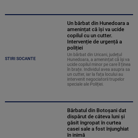
Un bărbat din Hunedoara a
amenințat că își va ucide
copilul cu un cutter.
Intervenție de urgență a
poliției
Un bărbat din Uricani, județul
STIRI SOCANTE
Hunedoara, a amenințat că își va
ucide copilul minor pe care îl ținea
în brațe. Individul avea asupra sa
un cutter, iar la fața locului au
intervenit negociatorii trupelor
speciale ale Poliției.
Bărbatul din Botoșani dat
dispărut de câteva luni și
găsit îngropat în curtea
casei sale a fost înjunghiat
în inimă