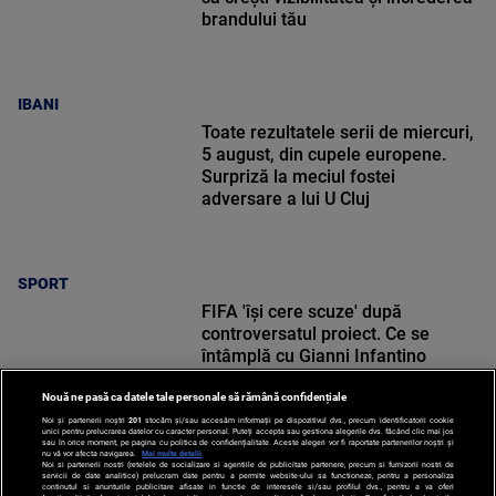
brandului tău
IBANI
Toate rezultatele serii de miercuri,
5 august, din cupele europene.
Surpriză la meciul fostei
adversare a lui U Cluj
SPORT
FIFA 'își cere scuze' după
controversatul proiect. Ce se
întâmplă cu Gianni Infantino
Nouă ne pasă ca datele tale personale să rămână confidențiale
Noi și partenerii noștri
201
stocăm și/sau accesăm informații pe dispozitivul dvs., precum identificatorii cookie
unici pentru prelucrarea datelor cu caracter personal. Puteți accepta sau gestiona alegerile dvs. făcând clic mai jos
sau în orice moment, pe pagina cu politica de confidențialitate. Aceste alegeri vor fi raportate partenerilor noștri și
nu vă vor afecta navigarea.
Mai multe detalii
SPORT
Noi si partenerii nostri (retelele de socializare si agentiile de publicitate partenere, precum si furnizorii nostri de
servicii de date analitice) prelucram date pentru a permite website-ului sa functioneze, pentru a personaliza
continutul si anunturile publicitare afisate in functie de interesele si/sau profilul dvs., pentru a va oferi