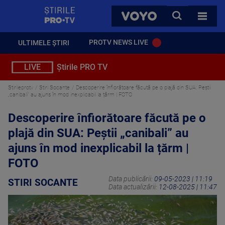
StirilePROTV
CAUTA
VOYO
TOATE 
PROTV NEWS LIVE
ULTIMELE ȘTIRI
LIVE
Știrile PRO TV
Stirileprotv
Stiri Socante
Descoperire înfiorătoare făcută pe o plajă din SUA: Peștii
„canibali” au ajuns în mod inexplicabil la țărm | FOTO
Descoperire înfiorătoare făcută pe o
plajă din SUA: Peștii „canibali” au
ajuns în mod inexplicabil la țărm |
FOTO
Data publicării:
09-05-2023 | 11:19
STIRI SOCANTE
Data actualizării:
12-08-2025 | 11:47