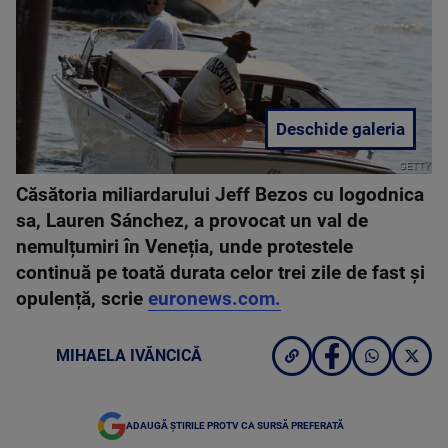
Deschide galeria
GETTY
Căsătoria miliardarului Jeff Bezos cu logodnica
sa, Lauren Sánchez, a provocat un val de
nemulțumiri în Veneția, unde protestele
continuă pe toată durata celor trei zile de fast și
opulență, scrie
euronews.com.
MIHAELA IVĂNCICĂ
ADAUGĂ ȘTIRILE PROTV CA SURSĂ PREFERATĂ