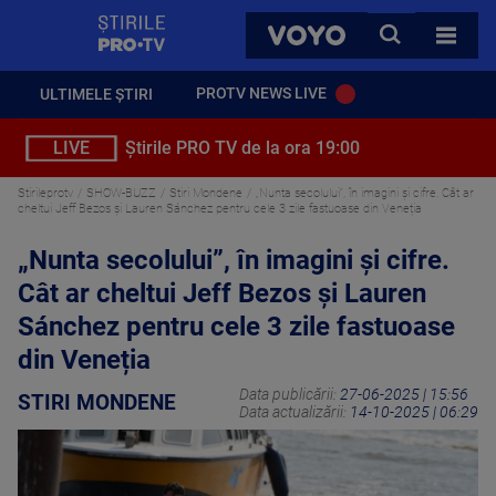
StirilePROTV
CAUTA
VOYO
TOATE 
PROTV NEWS LIVE
ULTIMELE ȘTIRI
LIVE
Știrile PRO TV de la ora 19:00
Stirileprotv
SHOW-BUZZ
Stiri Mondene
„Nunta secolului”, în imagini și cifre. Cât ar
cheltui Jeff Bezos și Lauren Sánchez pentru cele 3 zile fastuoase din Veneția
„Nunta secolului”, în imagini și cifre.
Cât ar cheltui Jeff Bezos și Lauren
Sánchez pentru cele 3 zile fastuoase
din Veneția
Data publicării:
27-06-2025 | 15:56
STIRI MONDENE
Data actualizării:
14-10-2025 | 06:29