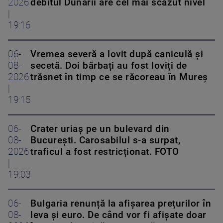
2026
debitul Dunării are cel mai scăzut nivel
|
19:16
06-
Vremea severă a lovit după caniculă și
08-
secetă. Doi bărbați au fost loviți de
2026
trăsnet în timp ce se răcoreau în Mureș
|
19:15
06-
Crater uriaș pe un bulevard din
08-
București. Carosabilul s-a surpat,
2026
traficul a fost restricționat. FOTO
|
19:03
06-
Bulgaria renunță la afișarea prețurilor în
08-
leva și euro. De când vor fi afișate doar