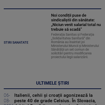
Noi condiții puse de
sindicaliștii din sănătate:
„Niciun venit salarial total nu
trebuie să scadă”
Federaţia Sanitas şi Federaţia
„Solidaritatea Sanitară” din
România au înaintat joi
STIRI SANATATE
Ministerului Muncii şi Ministerului
Sănătăţii un set comun de
solicitări pentru modificarea
proiectului legii salarizării.
ULTIMELE ȘTIRI
06-
Italienii, cehii și croații agonizează la
08-
peste 40 de grade Celsius. În Slovacia,