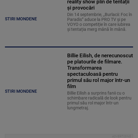
reality show plin de tentații
și provocări
Din 14 septembrie, „Burlacii: Foc în
STIRI MONDENE
Paradis” aduce la PRO TV și pe
VOYO o competiție în care iubirea
și tentația merg mână în mână.
Billie Eilish, de nerecunoscut
pe platourile de filmare.
Transformarea
spectaculoasă pentru
primul său rol major într-un
film
STIRI MONDENE
Billie Eilish a surprins fanii cu o
schimbare radicală de look pentru
primul său rol major într-un
lungmetraj.