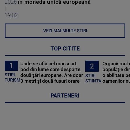
2026
în moneda unică europeană
|
19:02
VEZI MAI MULTE ȘTIRI
TOP CITITE
Unde se află cel mai scurt
Organismul 
1
2
pod din lume care desparte
populație di
STIRI
două țări europene. Are doar
o abilitate p
STIRI
TURISM
3 metri și două fusuri orare
oamenilor nu
STIINTA
PARTENERI