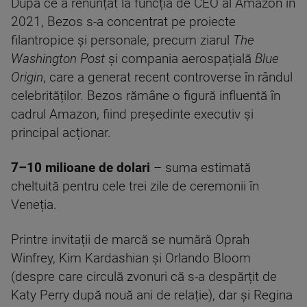
După ce a renunțat la funcția de CEO al Amazon în
2021, Bezos s-a concentrat pe proiecte
filantropice și personale, precum ziarul
The
Washington Post
și compania aerospațială
Blue
Origin
, care a generat recent controverse în rândul
celebrităților. Bezos rămâne o figură influentă în
cadrul Amazon, fiind președinte executiv și
principal acționar.
7–10 milioane de dolari
– suma estimată
cheltuită pentru cele trei zile de ceremonii în
Veneția.
Printre invitații de marcă se numără Oprah
Winfrey, Kim Kardashian și Orlando Bloom
(despre care circulă zvonuri că s-a despărțit de
Katy Perry după nouă ani de relație), dar și Regina