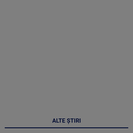
TV # 13.00 -
06 August
2026
MAI
MULTE
DETALII
49:04
ALTE ȘTIRI