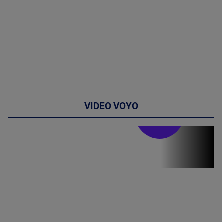
VIDEO VOYO
Stirile PRO TV
Stirile PRO