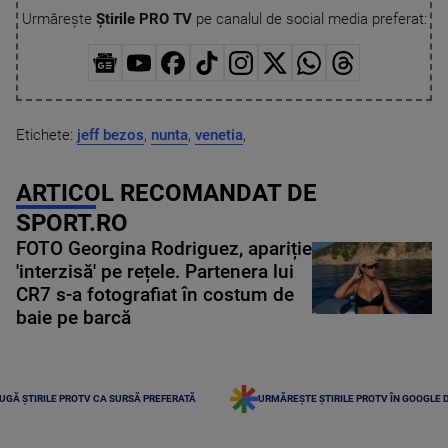
Urmărește
Știrile PRO TV
pe canalul de social media preferat:
Etichete:
jeff bezos
,
nunta
,
venetia
,
ARTICOL RECOMANDAT DE
SPORT.RO
FOTO Georgina Rodriguez, apariție
'interzisă' pe rețele. Partenera lui
CR7 s-a fotografiat în costum de
baie pe barcă
UGĂ ȘTIRILE PROTV CA SURSĂ PREFERATĂ
URMĂREȘTE ȘTIRILE PROTV ÎN GOOGLE 