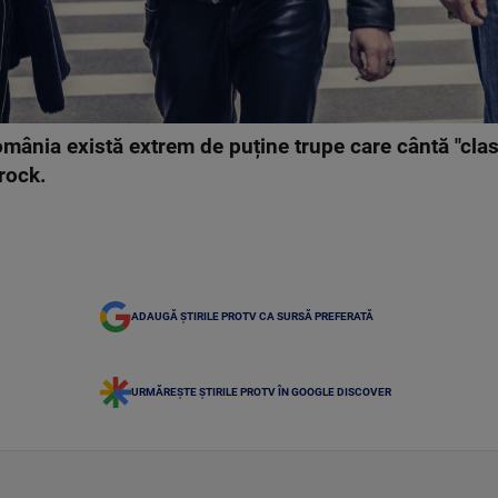
omânia există extrem de puține trupe care cântă "class
-rock.
ADAUGĂ ȘTIRILE PROTV CA SURSĂ PREFERATĂ
URMĂREȘTE ȘTIRILE PROTV ÎN GOOGLE DISCOVER