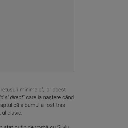
e retușuri minimale", iar acest
d și direct
" care ia naștere când
Faptul că albumul a fost tras
ul clasic.
m stat puțin de vorbă cu Silviu,