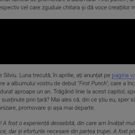
spectiv cel care zguduie chitara și dă voce creațiilor 
e Silviu. Luna trecută, în aprilie, ați anunțat pe
pagina v
re a albumului vostru de debut "
First Punch"
, care a î
 durat aproape un an. Trăgând linie la acest capitol, s
usținute prin țară? Mai ales că, din ce știu eu, sper s
anizare, promovare și așa mai departe.
A fost o experiență deosebită, din care am învățat mult
e, dar și eforturile necesare din partea trupei. A fost pr