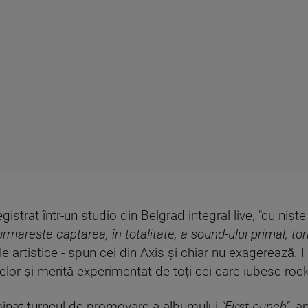
registrat într-un studio din Belgrad integral live, "cu nișt
urmarește captarea, în totalitate, a sound-ului primal, tori
le artistice - spun cei din Axis și chiar nu exagerează. 
lor și merită experimentat de toți cei care iubesc rock-
rminat turneul de promovare a albumului
"First punch"
, a