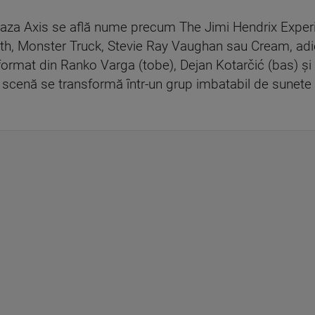
a baza Axis se află nume precum The Jimi Hendrix Expe
ath, Monster Truck, Stevie Ray Vaughan sau Cream, adi
format din Ranko Varga (tobe), Dejan Kotarčić (bas) și 
e scenă se transformă într-un grup imbatabil de sunete