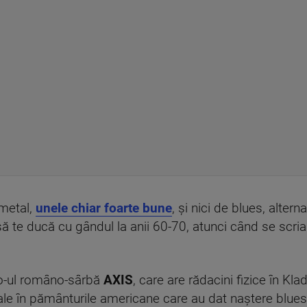
metal,
unele chiar foarte bune
, și nici de blues, alter
 te ducă cu gândul la anii 60-70, atunci când se scria i
trio-ul româno-sârbă
AXIS
, care are rădacini fizice în K
tuale în pământurile americane care au dat naștere blues-