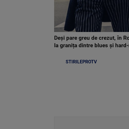
Deși pare greu de crezut, în R
la granița dintre blues și hard
STIRILEPROTV