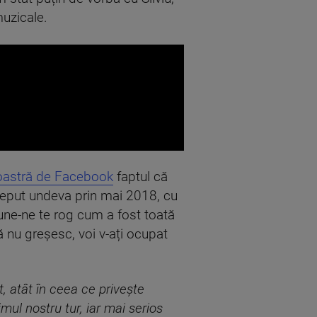
muzicale.
oastră de Facebook
faptul că
nceput undeva prin mai 2018, cu
pune-ne te rog cum a fost toată
ă nu greșesc, voi v-ați ocupat
, atât în ceea ce privește
imul nostru tur, iar mai serios