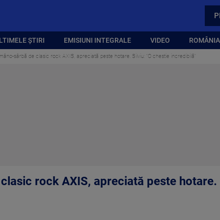
P
LTIMELE ȘTIRI
EMISIUNI INTEGRALE
VIDEO
ROMÂNIA,
âno-sârbă de clasic rock AXIS, apreciată peste hotare. Silviu: ”O chestie incredibilă”
lasic rock AXIS, apreciată peste hotare. S