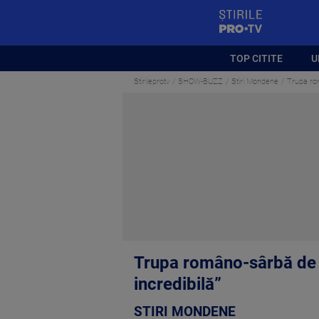
StirilePROTV
TOP CITITE
U
Stirileprotv
SHOW-BUZZ
Stiri Mondene
Trupa rom
Trupa româno-sârbă de c
incredibilă”
STIRI MONDENE