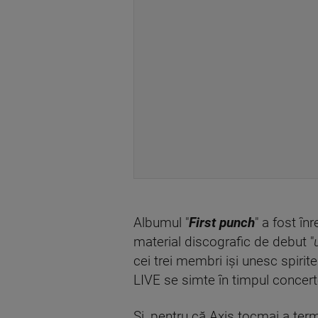
Albumul "
First punch
" a fost în
material discografic de debut "
cei trei membri iși unesc spirite
LIVE se simte în timpul concerte
Și, pentru că Axis tocmai a te