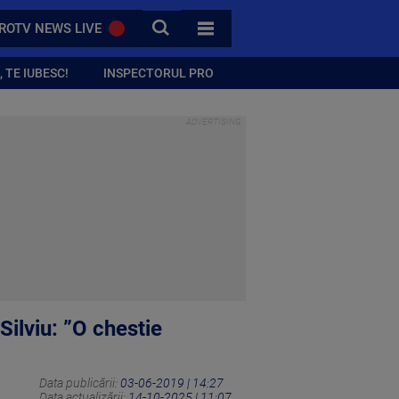
CAUTA
ROTV NEWS LIVE
TOATE CATEGORIILE
 TE IUBESC!
INSPECTORUL PRO
ilviu: ”O chestie
Data publicării:
03-06-2019 | 14:27
Data actualizării:
14-10-2025 | 11:07