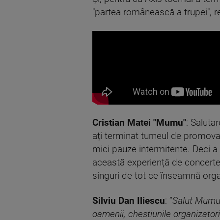
"partea românească a trupei", re
Cristian Matei "Mumu"
: Salutar
ați terminat turneul de promova
mici pauze intermitente. Deci a
această experiență de concerte s
singuri de tot ce înseamnă org
Silviu Dan Iliescu
: ”
Salut Mumu! 
oamenii, chestiunile organizatoric