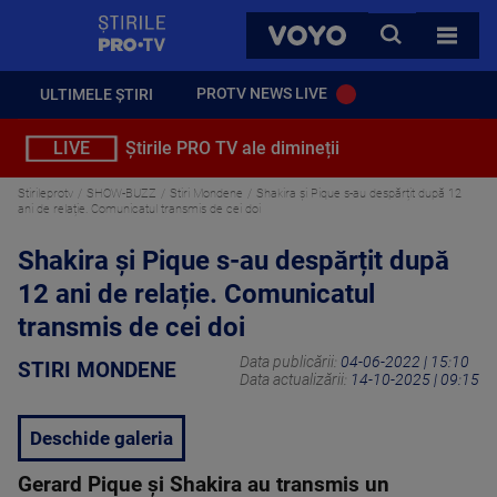
StirilePROTV
CAUTA
VOYO
TOATE 
PROTV NEWS LIVE
ULTIMELE ȘTIRI
LIVE
Știrile PRO TV ale dimineții
Stirileprotv
SHOW-BUZZ
Stiri Mondene
Shakira și Pique s-au despărțit după 12
ani de relație. Comunicatul transmis de cei doi
Shakira și Pique s-au despărțit după
12 ani de relație. Comunicatul
transmis de cei doi
Data publicării:
04-06-2022 | 15:10
STIRI MONDENE
Data actualizării:
14-10-2025 | 09:15
Deschide galeria
Gerard Pique și Shakira au transmis un