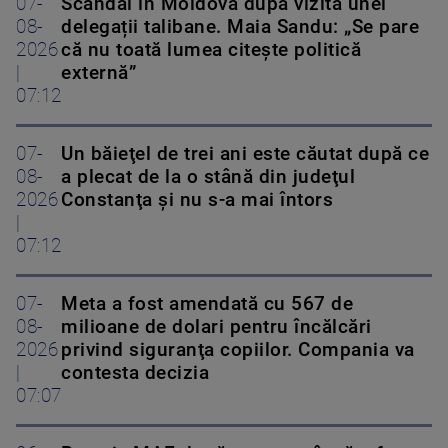
07-
Scandal în Moldova după vizita unei
08-
delegații talibane. Maia Sandu: „Se pare
2026
că nu toată lumea citește politică
|
externă”
07:12
07-
Un băieţel de trei ani este căutat după ce
08-
a plecat de la o stână din judeţul
2026
Constanţa şi nu s-a mai întors
|
07:12
07-
Meta a fost amendată cu 567 de
08-
milioane de dolari pentru încălcări
2026
privind siguranţa copiilor. Compania va
|
contesta decizia
07:07