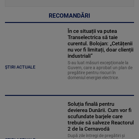
RECOMANDĂRI
În ce situații va putea
Transelectrica să taie
curentul. Bolojan: „Cetățenii
nu vor fi limitați, doar clienții
industriali”
S-au luat măsuri excepționale la
ȘTIRI ACTUALE
Guvern, care a aprobat un plan de
pregătire pentru riscuri în
domeniul energiei electrice.
Soluția finală pentru
devierea Dunării. Cum vor fi
scufundate barjele care
trebuie să salveze Reactorul
2 de la Cernavodă
După zile întregi de pregătiri și