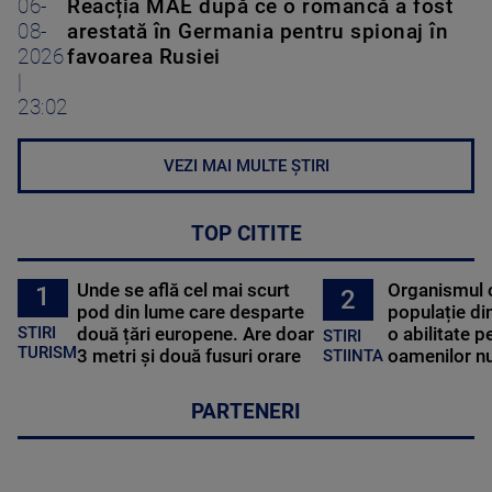
06-
Reacția MAE după ce o româncă a fost
08-
arestată în Germania pentru spionaj în
2026
favoarea Rusiei
|
23:02
VEZI MAI MULTE ȘTIRI
TOP CITITE
Unde se află cel mai scurt
Organismul 
1
2
pod din lume care desparte
populație di
STIRI
două țări europene. Are doar
o abilitate p
STIRI
TURISM
3 metri și două fusuri orare
oamenilor nu
STIINTA
PARTENERI