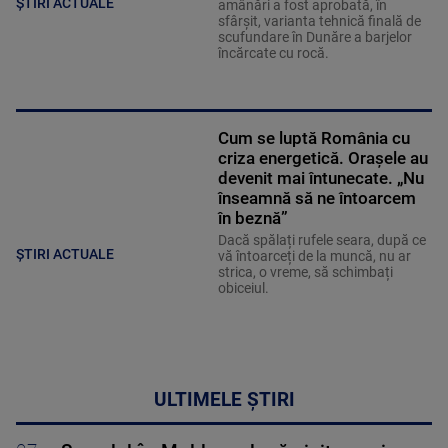
ȘTIRI ACTUALE
amânări a fost aprobată, în
sfârșit, varianta tehnică finală de
scufundare în Dunăre a barjelor
încărcate cu rocă.
Cum se luptă România cu
criza energetică. Orașele au
devenit mai întunecate. „Nu
înseamnă să ne întoarcem
în beznă”
Dacă spălați rufele seara, după ce
ȘTIRI ACTUALE
vă întoarceți de la muncă, nu ar
strica, o vreme, să schimbați
obiceiul.
ULTIMELE ȘTIRI