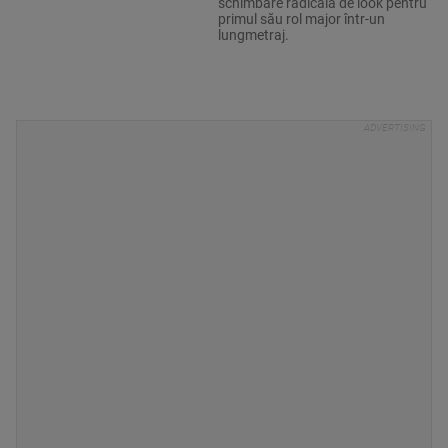
schimbare radicală de look pentru
primul său rol major într-un
lungmetraj.