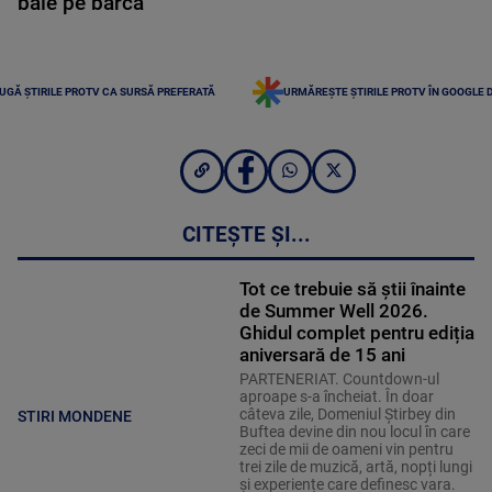
baie pe barcă
UGĂ ȘTIRILE PROTV CA SURSĂ PREFERATĂ
URMĂREȘTE ȘTIRILE PROTV ÎN GOOGLE 
CITEȘTE ȘI...
Tot ce trebuie să știi înainte
de Summer Well 2026.
Ghidul complet pentru ediția
aniversară de 15 ani
PARTENERIAT. Countdown-ul
aproape s-a încheiat. În doar
câteva zile, Domeniul Știrbey din
STIRI MONDENE
Buftea devine din nou locul în care
zeci de mii de oameni vin pentru
trei zile de muzică, artă, nopți lungi
și experiențe care definesc vara.