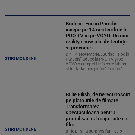
Burlacii: Foc în Paradis
începe pe 14 septembrie la
PRO TV și pe VOYO. Un nou
reality show plin de tentații
și provocări
Din 14 septembrie, „Burlacii: Foc în
STIRI MONDENE
Paradis” aduce la PRO TV și pe
VOYO o competiție în care iubirea
și tentația merg mână în mână.
Billie Eilish, de nerecunoscut
pe platourile de filmare.
Transformarea
spectaculoasă pentru
primul său rol major într-un
film
STIRI MONDENE
Billie Eilish a surprins fanii cu o