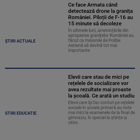
Ce face Armata când
detectează drone la granița
României. Piloții de F-16 au
15 minute să decoleze
În ultimele luni, amenințările din
apropierea granițelor României au
făcut ca misiunile de Poliție
ȘTIRI ACTUALE
Aeriană să devină tot mai
importante.
Elevii care stau de mici pe
rețelele de socializare vor
avea rezultate mai proaste
la școală. Ce arată un studiu
Elevii care îşi fac conturi pe rețelele
sociale în școala primară au note
mai mici la examenele de la final de
STIRI EDUCATIE
gimnaziu, în special la științe și
citire.