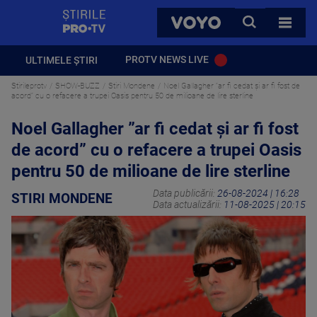
StirilePROTV
CAUTA
VOYO
TOATE 
PROTV NEWS LIVE
ULTIMELE ȘTIRI
Stirileprotv
SHOW-BUZZ
Stiri Mondene
Noel Gallagher ”ar fi cedat și ar fi fost de
acord” cu o refacere a trupei Oasis pentru 50 de milioane de lire sterline
Noel Gallagher ”ar fi cedat și ar fi fost
de acord” cu o refacere a trupei Oasis
pentru 50 de milioane de lire sterline
Data publicării:
26-08-2024 | 16:28
STIRI MONDENE
Data actualizării:
11-08-2025 | 20:15