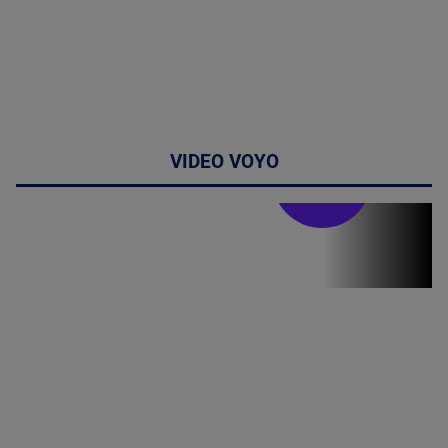
VIDEO VOYO
Stirile PRO TV
Stirile PRO
TV # 19.00 -
07 August