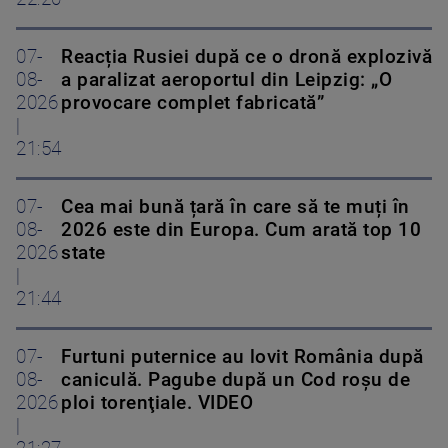
07-
Reacția Rusiei după ce o dronă explozivă
08-
a paralizat aeroportul din Leipzig: „O
2026
provocare complet fabricată”
|
21:54
07-
Cea mai bună țară în care să te muți în
08-
2026 este din Europa. Cum arată top 10
2026
state
|
21:44
07-
Furtuni puternice au lovit România după
08-
caniculă. Pagube după un Cod roşu de
2026
ploi torenţiale. VIDEO
|