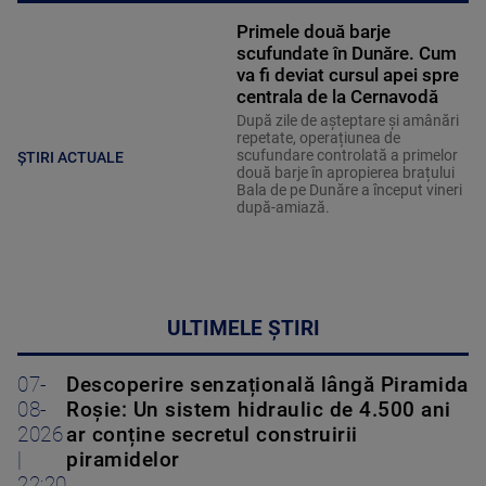
Primele două barje
scufundate în Dunăre. Cum
va fi deviat cursul apei spre
centrala de la Cernavodă
După zile de așteptare și amânări
repetate, operațiunea de
scufundare controlată a primelor
ȘTIRI ACTUALE
două barje în apropierea brațului
Bala de pe Dunăre a început vineri
după-amiază.
ULTIMELE ȘTIRI
07-
Descoperire senzațională lângă Piramida
08-
Roșie: Un sistem hidraulic de 4.500 ani
2026
ar conține secretul construirii
|
piramidelor
22:20