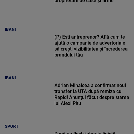
proprietarii de case și firme
IBANI
(P) Ești antreprenor? Află cum te
ajută o campanie de advertoriale
să crești vizibilitatea și încrederea
brandului tău
IBANI
Adrian Mihalcea a confirmat noul
transfer la UTA după remiza cu
Rapid! Anunțul făcut despre starea
lui Alexi Pitu
SPORT
După un flash-interviu liniștit,