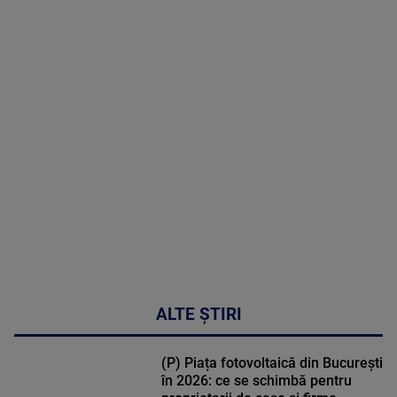
2026
MAI
MULTE
DETALII
48:24
ALTE ȘTIRI
(P) Piața fotovoltaică din București
în 2026: ce se schimbă pentru