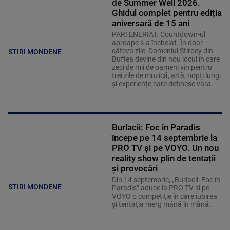
de Summer Well 2026.
Ghidul complet pentru ediția
aniversară de 15 ani
PARTENERIAT. Countdown-ul
aproape s-a încheiat. În doar
câteva zile, Domeniul Știrbey din
STIRI MONDENE
Buftea devine din nou locul în care
zeci de mii de oameni vin pentru
trei zile de muzică, artă, nopți lungi
și experiențe care definesc vara.
Burlacii: Foc în Paradis
începe pe 14 septembrie la
PRO TV și pe VOYO. Un nou
reality show plin de tentații
și provocări
Din 14 septembrie, „Burlacii: Foc în
STIRI MONDENE
Paradis” aduce la PRO TV și pe
VOYO o competiție în care iubirea
și tentația merg mână în mână.