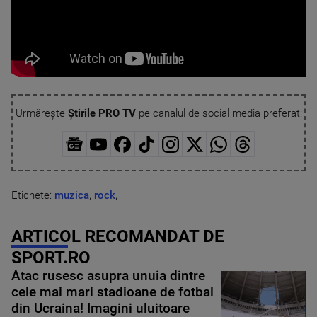
Urmărește
Știrile PRO TV
pe canalul de social media preferat:
Etichete:
muzica
,
rock
,
ARTICOL RECOMANDAT DE
SPORT.RO
Atac rusesc asupra unuia dintre
cele mai mari stadioane de fotbal
din Ucraina! Imagini uluitoare