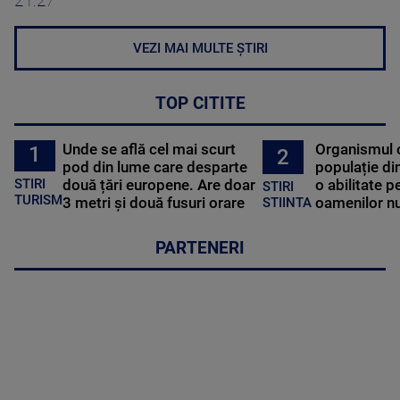
21:27
VEZI MAI MULTE ȘTIRI
TOP CITITE
Unde se află cel mai scurt
Organismul 
1
2
pod din lume care desparte
populație di
STIRI
două țări europene. Are doar
o abilitate p
STIRI
TURISM
3 metri și două fusuri orare
oamenilor nu
STIINTA
PARTENERI