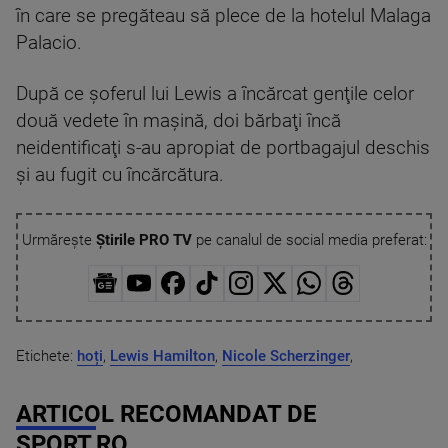
în care se pregăteau să plece de la hotelul Malaga
Palacio.
După ce şoferul lui Lewis a încărcat genţile celor
două vedete în maşină, doi bărbaţi încă
neidentificaţi s-au apropiat de portbagajul deschis
şi au fugit cu încărcătura.
Urmărește
Știrile PRO TV
pe canalul de social media preferat:
Etichete:
hoți
,
Lewis Hamilton
,
Nicole Scherzinger
,
ARTICOL RECOMANDAT DE
SPORT.RO