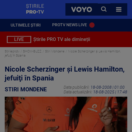
StirilePROTV
CAUTA
VOYO
TOATE 
PROTV NEWS LIVE
ULTIMELE ȘTIRI
LIVE
Știrile PRO TV ale dimineții
Stirileprotv
SHOW-BUZZ
Stiri Mondene
Nicole Scherzinger şi Lewis Hamilton,
jefuiţi în Spania
Nicole Scherzinger şi Lewis Hamilton,
jefuiţi în Spania
Data publicării:
18-08-2008 | 01:00
STIRI MONDENE
Data actualizării:
18-08-2025 | 17:48