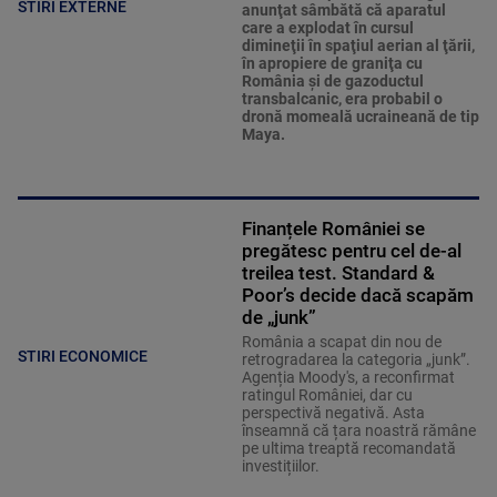
STIRI EXTERNE
anunţat sâmbătă că aparatul
care a explodat în cursul
dimineţii în spaţiul aerian al ţării,
în apropiere de graniţa cu
România şi de gazoductul
transbalcanic, era probabil o
dronă momeală ucraineană de tip
Maya.
Finanțele României se
pregătesc pentru cel de-al
treilea test. Standard &
Poor’s decide dacă scapăm
de „junk”
România a scapat din nou de
STIRI ECONOMICE
retrogradarea la categoria „junk”.
Agenția Moody's, a reconfirmat
ratingul României, dar cu
perspectivă negativă. Asta
înseamnă că țara noastră rămâne
pe ultima treaptă recomandată
investițiilor.