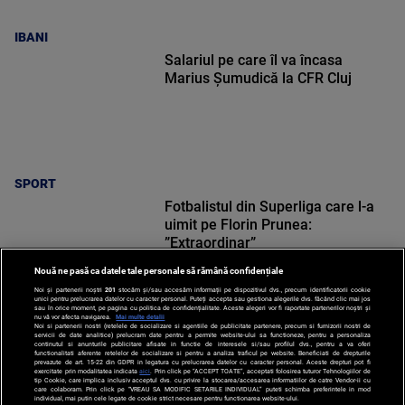
IBANI
Salariul pe care îl va încasa
Marius Șumudică la CFR Cluj
SPORT
Fotbalistul din Superliga care l-a
uimit pe Florin Prunea:
”Extraordinar”
Nouă ne pasă ca datele tale personale să rămână confidențiale
Noi și partenerii noștri
201
stocăm și/sau accesăm informații pe dispozitivul dvs., precum identificatorii cookie
unici pentru prelucrarea datelor cu caracter personal. Puteți accepta sau gestiona alegerile dvs. făcând clic mai jos
sau în orice moment, pe pagina cu politica de confidențialitate. Aceste alegeri vor fi raportate partenerilor noștri și
nu vă vor afecta navigarea.
Mai multe detalii
Noi si partenerii nostri (retelele de socializare si agentiile de publicitate partenere, precum si furnizorii nostri de
SPORT
servicii de date analitice) prelucram date pentru a permite website-ului sa functioneze, pentru a personaliza
continutul si anunturile publicitare afisate in functie de interesele si/sau profilul dvs., pentru a va oferi
functionalitati aferente retelelor de socializare si pentru a analiza traficul pe website. Beneficiati de drepturile
prevazute de art. 15-22 din GDPR in legatura cu prelucrarea datelor cu caracter personal. Aceste drepturi pot fi
exercitate prin modalitatea indicata
aici
. Prin click pe “ACCEPT TOATE”, acceptati folosirea tuturor Tehnologiilor de
tip Cookie, care implica inclusiv acceptul dvs. cu privire la stocarea/accesarea informatiilor de catre Vendor-ii cu
care colaboram. Prin click pe “VREAU SA MODIFIC SETARILE INDIVIDUAL” puteti schimba preferintele in mod
individual, mai putin cele legate de cookie strict necesare pentru functionarea website-ului.