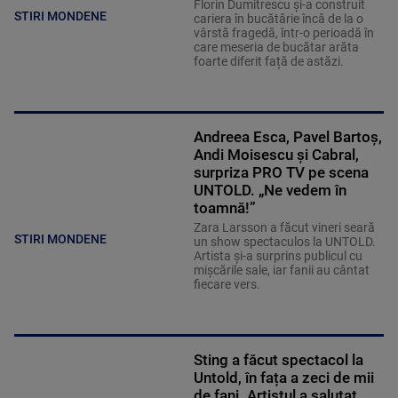
Florin Dumitrescu și-a construit
STIRI MONDENE
cariera în bucătărie încă de la o
vârstă fragedă, într-o perioadă în
care meseria de bucătar arăta
foarte diferit față de astăzi.
Andreea Esca, Pavel Bartoș,
Andi Moisescu și Cabral,
surpriza PRO TV pe scena
UNTOLD. „Ne vedem în
toamnă!”
Zara Larsson a făcut vineri seară
STIRI MONDENE
un show spectaculos la UNTOLD.
Artista și-a surprins publicul cu
mișcările sale, iar fanii au cântat
fiecare vers.
Sting a făcut spectacol la
Untold, în fața a zeci de mii
de fani. Artistul a salutat