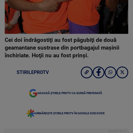
Cei doi îndrăgostiţi au fost păgubiţi de două
geamantane sustrase din portbagajul maşinii
închiriate. Hoţii nu au fost prinşi.
STIRILEPROTV
ADAUGĂ ȘTIRILE PROTV CA SURSĂ PREFERATĂ
URMĂREȘTE ȘTIRILE PROTV ÎN GOOGLE DISCOVER