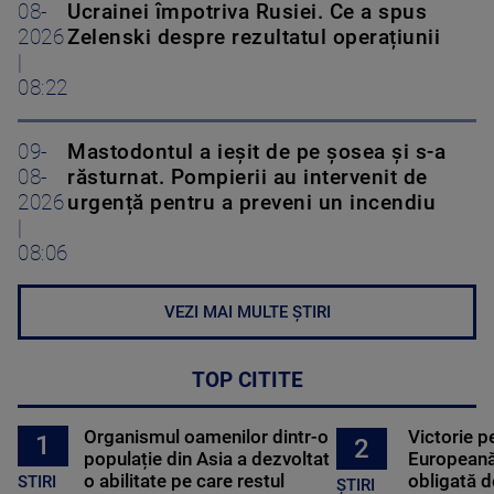
08-
Ucrainei împotriva Rusiei. Ce a spus
2026
Zelenski despre rezultatul operațiunii
|
08:22
09-
Mastodontul a ieșit de pe șosea și s-a
08-
răsturnat. Pompierii au intervenit de
2026
urgență pentru a preveni un incendiu
|
08:06
VEZI MAI MULTE ȘTIRI
TOP CITITE
Organismul oamenilor dintr-o
Victorie p
1
2
populație din Asia a dezvoltat
Europeană
o abilitate pe care restul
obligată d
STIRI
ȘTIRI