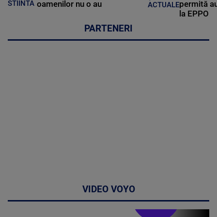
oamenilor nu o au
permită au
STIINTA
ACTUALE
la EPPO
PARTENERI
VIDEO VOYO