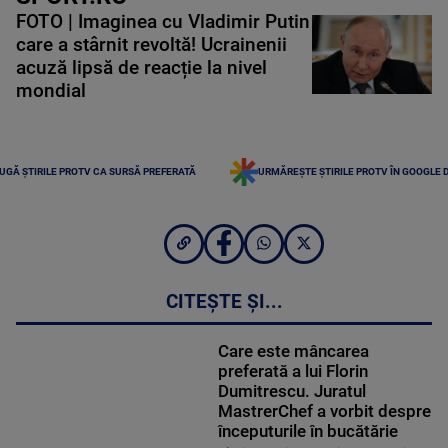
FOTO | Imaginea cu Vladimir Putin
care a stârnit revoltă! Ucrainenii
acuză lipsă de reacție la nivel
mondial
UGĂ ȘTIRILE PROTV CA SURSĂ PREFERATĂ
URMĂREȘTE ȘTIRILE PROTV ÎN GOOGLE 
CITEȘTE ȘI...
Care este mâncarea
preferată a lui Florin
Dumitrescu. Juratul
MastrerChef a vorbit despre
începuturile în bucătărie