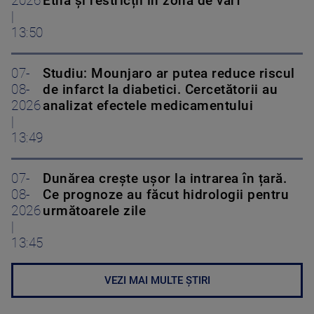
2026
Etna și restricții în zona de vârf
|
13:50
07-
Studiu: Mounjaro ar putea reduce riscul
08-
de infarct la diabetici. Cercetătorii au
2026
analizat efectele medicamentului
|
13:49
07-
Dunărea crește ușor la intrarea în țară.
08-
Ce prognoze au făcut hidrologii pentru
2026
următoarele zile
|
13:45
VEZI MAI MULTE ȘTIRI