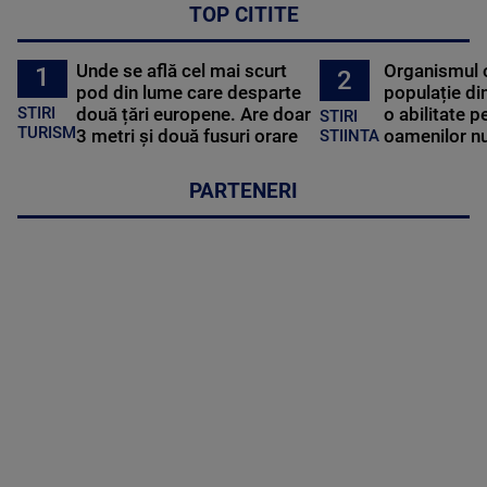
TOP CITITE
Unde se află cel mai scurt
Organismul 
1
2
pod din lume care desparte
populație di
STIRI
două țări europene. Are doar
o abilitate p
STIRI
TURISM
3 metri și două fusuri orare
oamenilor nu
STIINTA
PARTENERI