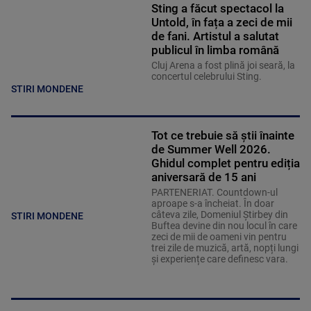
Sting a făcut spectacol la
Untold, în fața a zeci de mii
de fani. Artistul a salutat
publicul în limba română
Cluj Arena a fost plină joi seară, la
concertul celebrului Sting.
STIRI MONDENE
Tot ce trebuie să știi înainte
de Summer Well 2026.
Ghidul complet pentru ediția
aniversară de 15 ani
PARTENERIAT. Countdown-ul
aproape s-a încheiat. În doar
câteva zile, Domeniul Știrbey din
STIRI MONDENE
Buftea devine din nou locul în care
zeci de mii de oameni vin pentru
trei zile de muzică, artă, nopți lungi
și experiențe care definesc vara.