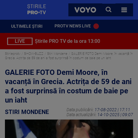
StirilePROTV
CAUTA
VOYO
TOATE 
PROTV NEWS LIVE
ULTIMELE ȘTIRI
LIVE
Știrile PRO TV de la ora 13:00
Stirileprotv
SHOW-BUZZ
Stiri Mondene
GALERIE FOTO Demi Moore, în vacanță în
Grecia. Actrița de 59 de ani a fost surprinsă în costum de baie pe un iaht
GALERIE FOTO Demi Moore, în
vacanță în Grecia. Actrița de 59 de ani
a fost surprinsă în costum de baie pe
un iaht
Data publicării:
17-08-2022 | 17:11
STIRI MONDENE
Data actualizării:
14-10-2025 | 09:07