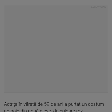
Actrița în vârstă de 59 de ani a purtat un costum
de baie din două piese, de culoare roz.