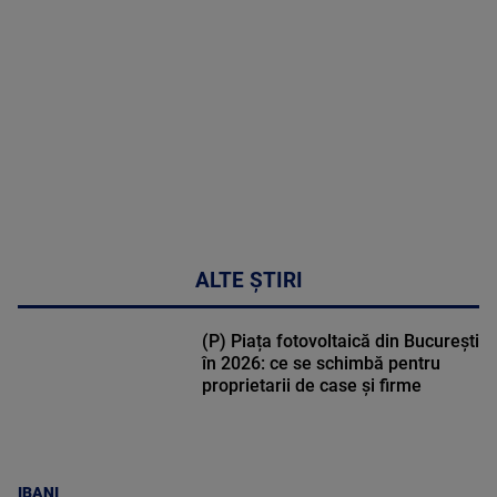
sindromul
cardio-
metabolic
MAI
MULTE
DETALII
17:46
ALTE ȘTIRI
(P) Piața fotovoltaică din București
în 2026: ce se schimbă pentru
proprietarii de case și firme
IBANI