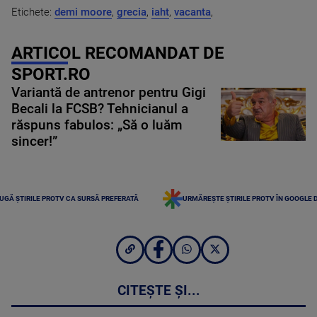
Etichete:
demi moore
,
grecia
,
iaht
,
vacanta
,
ARTICOL RECOMANDAT DE
SPORT.RO
Variantă de antrenor pentru Gigi
Becali la FCSB? Tehnicianul a
răspuns fabulos: „Să o luăm
sincer!”
UGĂ ȘTIRILE PROTV CA SURSĂ PREFERATĂ
URMĂREȘTE ȘTIRILE PROTV ÎN GOOGLE 
CITEȘTE ȘI...