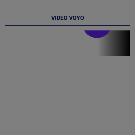
VIDEO VOYO
Doctor de
bine
(P) Terapia
hormonală în
menopauză
poate
corecta