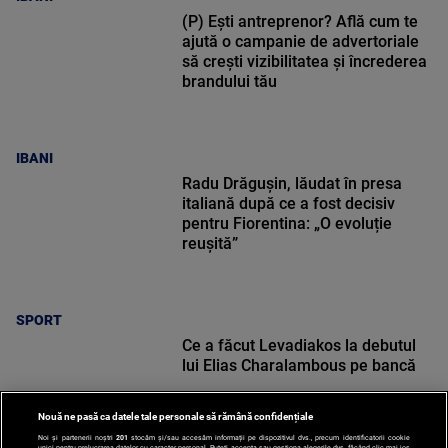
(P) Ești antreprenor? Află cum te
ajută o campanie de advertoriale
să crești vizibilitatea și încrederea
brandului tău
IBANI
Radu Drăgușin, lăudat în presa
italiană după ce a fost decisiv
pentru Fiorentina: „O evoluție
reușită”
SPORT
Ce a făcut Levadiakos la debutul
lui Elias Charalambous pe bancă
Nouă ne pasă ca datele tale personale să rămână confidențiale
Noi și partenerii noștri
201
stocăm și/sau accesăm informații pe dispozitivul dvs., precum identificatorii cookie
unici pentru prelucrarea datelor cu caracter personal. Puteți accepta sau gestiona alegerile dvs. făcând clic mai jos