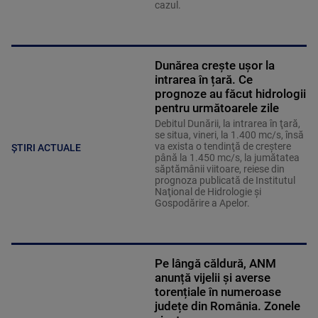
cazul.
Dunărea crește ușor la
intrarea în țară. Ce
prognoze au făcut hidrologii
pentru următoarele zile
Debitul Dunării, la intrarea în ţară,
se situa, vineri, la 1.400 mc/s, însă
va exista o tendinţă de creştere
ȘTIRI ACTUALE
până la 1.450 mc/s, la jumătatea
săptămânii viitoare, reiese din
prognoza publicată de Institutul
Naţional de Hidrologie şi
Gospodărire a Apelor.
Pe lângă căldură, ANM
anunță vijelii și averse
torențiale în numeroase
județe din România. Zonele