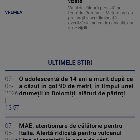
vizate
Valul de căldură persistă pe
VREMEA
teritoriul României. Meterologii au
prelungit vineri dimineață
avertizările meteo de caniculă, dar
și de vijelii.
ULTIMELE ȘTIRI
07-
O adolescentă de 14 ani a murit după ce
08-
a căzut în gol 90 de metri, în timpul unei
2026
drumeții în Dolomiți, alături de părinți
|
13:57
07-
MAE, atenționare de călătorie pentru
08-
Italia. Alertă ridicată pentru vulcanul