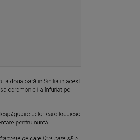
u a doua oară în Sicilia în acest
sa ceremonie i-a înfuriat pe
 despăgubire celor care locuiesc
ntare pentru nuntă.
 dragoste pe care Dua pare să o