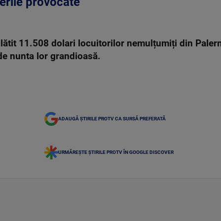
ăcerile provocate
lătit 11.508 dolari locuitorilor nemulțumiți din Pale
de nunta lor grandioasă.
ADAUGĂ ȘTIRILE PROTV CA SURSĂ PREFERATĂ
URMĂREȘTE ȘTIRILE PROTV ÎN GOOGLE DISCOVER