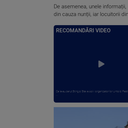
De asemenea, unele informații,
din cauza nunții, iar locuitorii 
RECOMANDĂRI VIDEO
Ce le-au cerut Sting și Steve Aoki organizatorilor Untold. Fest
...