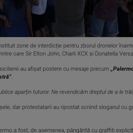
instituit zone de interdicție pentru zborul dronelor înai
intre care Sir Elton John, Charli XCX și Donatella Vers
 sicilienii au afișat postere cu mesaje precum
„Palermo
stră”
.
publice aparțin tuturor. Ne revendicăm dreptul de a le trăi, 
șele, dar protestatarii au ripostat scriind sloganul cu gr
rmo a fost, de asemenea, pângărită cu graffiti explicit