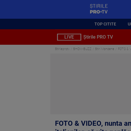
StirilePROTV
TOP CITITE
U
LIVE
Știrile PRO TV
Stirileprotv
SHOW-BUZZ
Stiri Mondene
FOTO & VI
FOTO & VIDEO, nunta anu