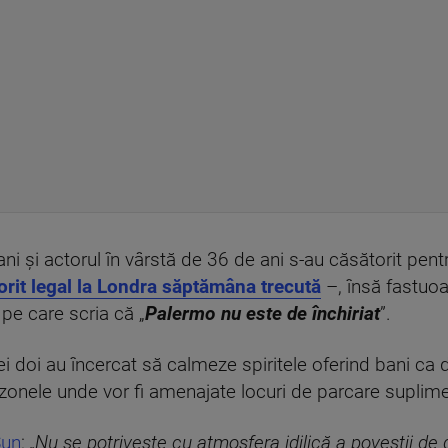
i și actorul în vârstă de 36 de ani s-au căsătorit pentr
orit legal la Londra săptămâna trecută
–, însă fastuoa
 pe care scria că „
Palermo nu este de închiriat
”.
ei doi au încercat să calmeze spiritele oferind bani ca
zonele unde vor fi amenajate locuri de parcare suplime
Sun
:
„Nu se potrivește cu atmosfera idilică a poveștii de