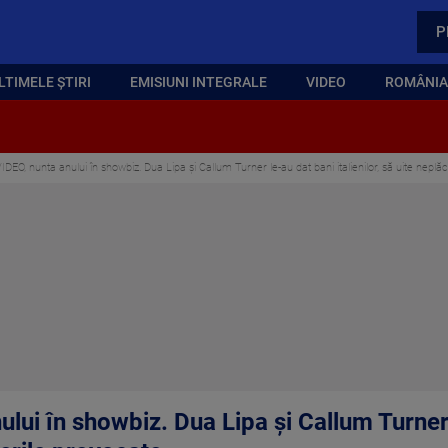
P
LTIMELE ȘTIRI
EMISIUNI INTEGRALE
VIDEO
ROMÂNIA,
DEO, nunta anului în showbiz. Dua Lipa și Callum Turner le-au dat bani italienilor, să uite neplă
lui în showbiz. Dua Lipa și Callum Turner