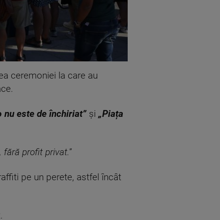
ntea ceremoniei la care au
ace.
 nu este de închiriat”
și
„Piața
fără profit privat.
”
affiti pe un perete, astfel încât
.