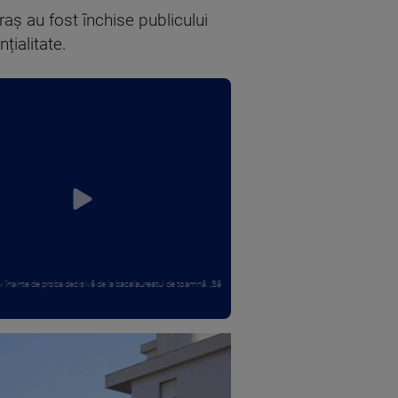
raș au fost închise publicului
țialitate.
v înainte de proba decisivă de la bacalaureatul de toamnă: „Să