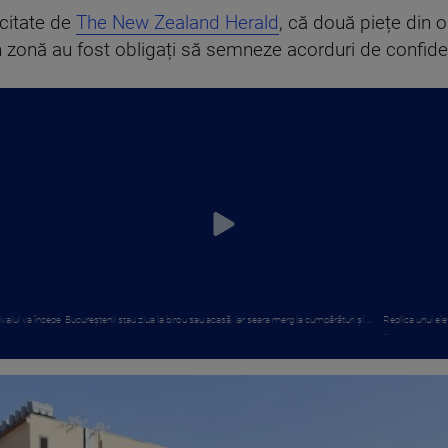
 citate de
The New Zealand Herald
, că două piețe din o
din zonă au fost obligați să semneze acorduri de confiden
ivalul va începe
Bucureștenii stau ziua la birou sau acasă, iar seara merg la cumpărături și ...
Replica unui ele
...