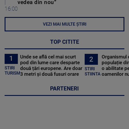
|
vedea din nou”
16:00
VEZI MAI MULTE ȘTIRI
TOP CITITE
Unde se află cel mai scurt
Organismul 
1
2
pod din lume care desparte
populație di
STIRI
două țări europene. Are doar
o abilitate p
STIRI
TURISM
3 metri și două fusuri orare
oamenilor nu
STIINTA
PARTENERI