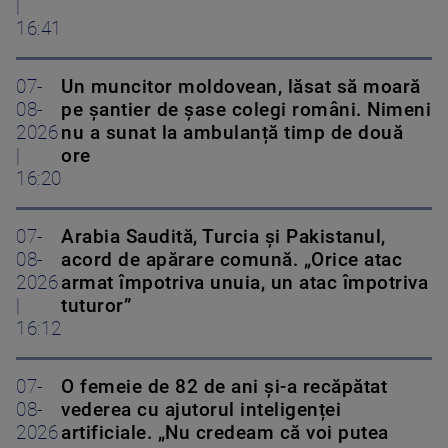
|
16:41
07-
Un muncitor moldovean, lăsat să moară
08-
pe șantier de șase colegi români. Nimeni
2026
nu a sunat la ambulanță timp de două
|
ore
16:20
07-
Arabia Saudită, Turcia și Pakistanul,
08-
acord de apărare comună. „Orice atac
2026
armat împotriva unuia, un atac împotriva
|
tuturor”
16:12
07-
O femeie de 82 de ani și-a recăpătat
08-
vederea cu ajutorul inteligenței
2026
artificiale. „Nu credeam că voi putea