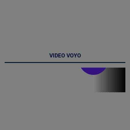
VIDEO VOYO
Stirile PRO TV
Stirile PRO
TV # 13.00 -