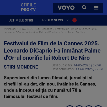
StirilePROTV
CAUTA
VOYO
TOATE 
PROTV NEWS LIVE
ULTIMELE ȘTIRI
Stirileprotv
SHOW-BUZZ
Stiri Mondene
Festivalul de Film de la Cannes 2025.
Leonardo DiCaprio i-a înmânat Palme d'Or-ul onorific lui Robert De Niro
Festivalul de Film de la Cannes 2025.
Leonardo DiCaprio i-a înmânat Palme
d'Or-ul onorific lui Robert De Niro
Data publicării:
14-05-2025 | 07:30
STIRI MONDENE
Data actualizării:
11-08-2025 | 11:56
Superstaruri din lumea filmului, jurnaliști și
cinefili și-au dat, din nou, întâlnire la Cannes,
unde a început ediția cu numărul 78 a
faimosului festival de film.