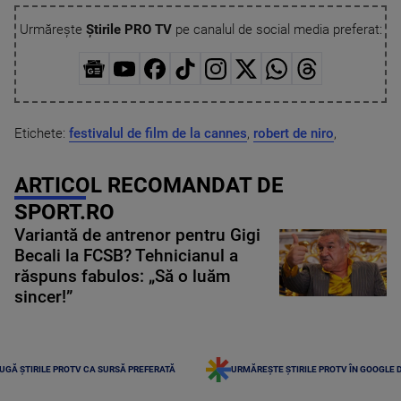
Urmărește
Știrile PRO TV
pe canalul de social media preferat:
Etichete:
festivalul de film de la cannes
,
robert de niro
,
ARTICOL RECOMANDAT DE
SPORT.RO
Variantă de antrenor pentru Gigi
Becali la FCSB? Tehnicianul a
răspuns fabulos: „Să o luăm
sincer!”
UGĂ ȘTIRILE PROTV CA SURSĂ PREFERATĂ
URMĂREȘTE ȘTIRILE PROTV ÎN GOOGLE 