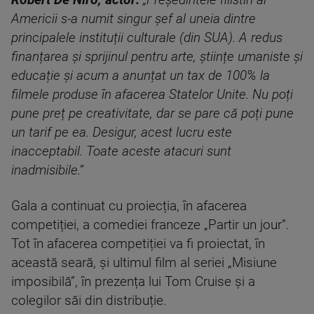
Robert De Niro, actor:
„Președintele filistin al
Americii s-a numit singur șef al uneia dintre
principalele instituții culturale (din SUA). A redus
finanțarea și sprijinul pentru arte, științe umaniste și
educație și acum a anunțat un tax de 100% la
filmele produse în afacerea Statelor Unite. Nu poți
pune preț pe creativitate, dar se pare că poți pune
un tarif pe ea. Desigur, acest lucru este
inacceptabil. Toate aceste atacuri sunt
inadmisibile.”
Gala a continuat cu proiecția, în afacerea
competiției, a comediei franceze „Partir un jour”.
Tot în afacerea competiției va fi proiectat, în
această seară, și ultimul film al seriei „Misiune
imposibilă”, în prezența lui Tom Cruise și a
colegilor săi din distribuție.