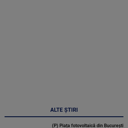
07 August
2026
MAI
MULTE
DETALII
50:53
ALTE ȘTIRI
(P) Piața fotovoltaică din București