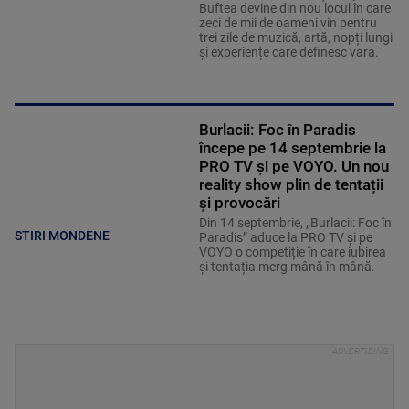
Buftea devine din nou locul în care
zeci de mii de oameni vin pentru
trei zile de muzică, artă, nopți lungi
și experiențe care definesc vara.
Burlacii: Foc în Paradis
începe pe 14 septembrie la
PRO TV și pe VOYO. Un nou
reality show plin de tentații
și provocări
Din 14 septembrie, „Burlacii: Foc în
STIRI MONDENE
Paradis” aduce la PRO TV și pe
VOYO o competiție în care iubirea
și tentația merg mână în mână.