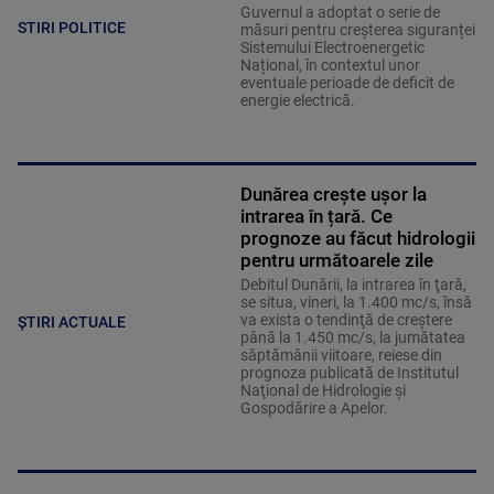
Guvernul a adoptat o serie de
STIRI POLITICE
măsuri pentru creșterea siguranței
Sistemului Electroenergetic
Național, în contextul unor
eventuale perioade de deficit de
energie electrică.
Dunărea crește ușor la
intrarea în țară. Ce
prognoze au făcut hidrologii
pentru următoarele zile
Debitul Dunării, la intrarea în ţară,
se situa, vineri, la 1.400 mc/s, însă
va exista o tendinţă de creştere
ȘTIRI ACTUALE
până la 1.450 mc/s, la jumătatea
săptămânii viitoare, reiese din
prognoza publicată de Institutul
Naţional de Hidrologie şi
Gospodărire a Apelor.