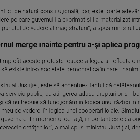
flict de natură constituţională, dar, este foarte adevăr
e pe care guvernul l-a exprimat şi l-a materializat într-
punctul de vedere al magistraturii”, a spus ministrul Jus
vernul merge înainte pentru a-și aplica pr
 timp cât aceste proteste respectă legea şi reflectă o
t să existe într-o societate democratică în care unanimi
tru al Justiţiei, este să accentuez faptul că cetăţeanul
ca serviciu public, că atingerea adusă drepturilor şi lib
i că nu trebuie să funcţionăm în logica unui război într
tul meu de vedere, în logica unei cooperări loiale. Simpl
 guvernare. În momentul de faţă, important este ca ori
 interesele cetăţenilor”, a mai spus ministrul Justiţiei, 