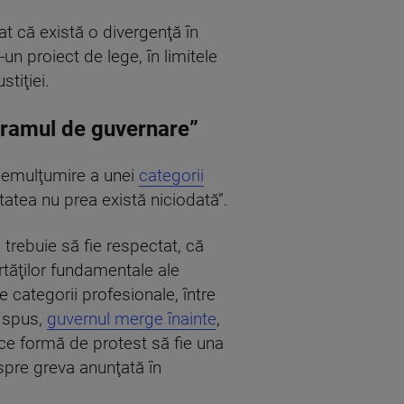
at că există o divergenţă în
un proiect de lege, în limitele
tiţiei.
ogramul de guvernare”
 nemulţumire a unei
categorii
tatea nu prea există niciodată”.
 trebuie să fie respectat, că
ertăţilor fundamentale ale
e categorii profesionale, între
u spus,
guvernul merge înainte
,
ce formă de protest să fie una
despre greva anunţată în