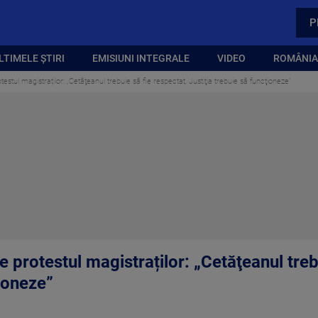
P
LTIMELE ȘTIRI
EMISIUNI INTEGRALE
VIDEO
ROMÂNIA,
rotestul magistraților: „Cetăţeanul trebuie să fie respectat, Justiţia trebuie să funcţioneze”
re protestul magistraților: „Cetăţeanul treb
ţioneze”