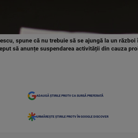
escu, spune că nu trebuie să se ajungă la un război î
ceput să anunțe suspendarea activității din cauza proi
ADAUGĂ ȘTIRILE PROTV CA SURSĂ PREFERATĂ
URMĂREȘTE ȘTIRILE PROTV ÎN GOOGLE DISCOVER