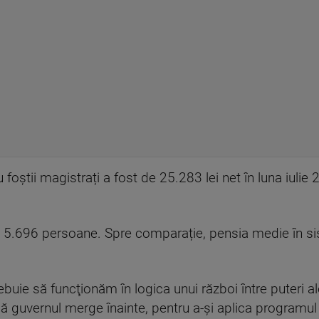
foștii magistrați a fost de 25.283 lei net în luna iulie 
ă 5.696 persoane. Spre comparație, pensia medie în sis
uie să funcţionăm în logica unui război între puteri ale 
 că guvernul merge înainte, pentru a-şi aplica programu