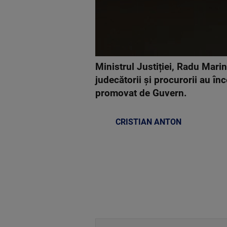
Ministrul Justiției, Radu Marin
judecătorii și procurorii au în
promovat de Guvern.
CRISTIAN ANTON