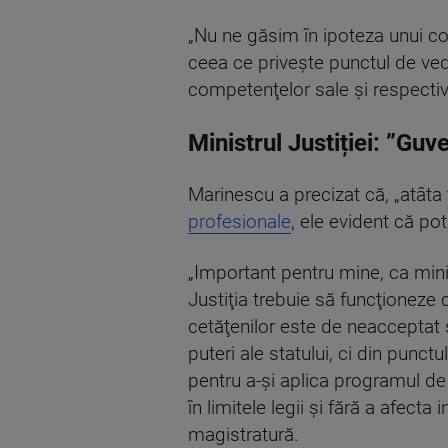
„Nu ne găsim în ipoteza unui con
ceea ce priveşte punctul de veder
competenţelor sale şi respectiv 
Ministrul Justiției: ”Gu
Marinescu a precizat că, „atâta
profesionale
, ele evident că po
„Important pentru mine, ca minis
Justiţia trebuie să funcţioneze 
cetăţenilor este de neacceptat ş
puteri ale statului, ci din punc
pentru a-şi aplica programul de
în limitele legii şi fără a afecta
magistratură.