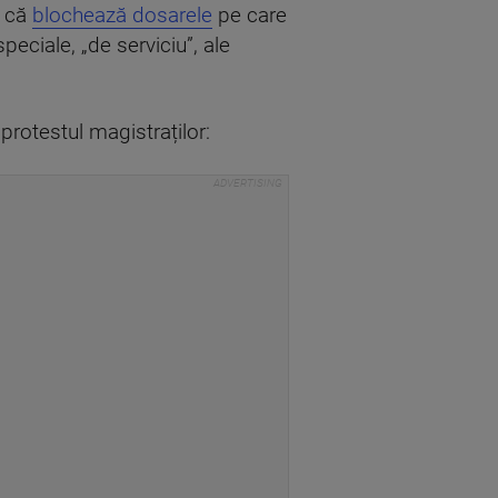
t că
blochează dosarele
pe care
peciale, „de serviciu”, ale
rotestul magistraților: