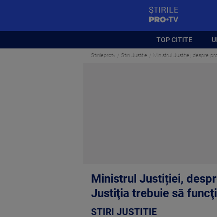
StirilePROTV
TOP CITITE
U
Stirileprotv
Stiri Justitie
Ministrul Justiției, despre p
Ministrul Justiției, desp
Justiţia trebuie să func
STIRI JUSTITIE