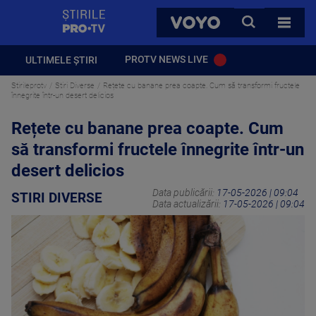
StirilePROTV
CAUTA
VOYO
TOATE 
PROTV NEWS LIVE
ULTIMELE ȘTIRI
Stirileprotv
Stiri Diverse
Rețete cu banane prea coapte. Cum să transformi fructele
înnegrite într-un desert delicios
Rețete cu banane prea coapte. Cum
să transformi fructele înnegrite într-un
desert delicios
Data publicării:
17-05-2026 | 09:04
STIRI DIVERSE
Data actualizării:
17-05-2026 | 09:04