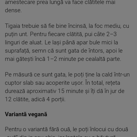
amestecare prea lungă va face clătitele mai
dense.
Tigaia trebuie să fie bine încinsă, la foc mediu, cu
puțin unt. Pentru fiecare clătită, pui câte 2–3
linguri de aluat. Le lași până apar bule mici la
suprafață, semn că sunt gata de întors, apoi le
mai gătești încă 1–2 minute pe cealaltă parte.
Pe măsură ce sunt gata, le poți ține la cald într-un
cuptor slab sau acoperite ușor. În total, rețeta
durează aproximativ 15 minute și îți dă în jur de
12 clătite, adică 4 porții.
Variantă vegană
Pentru o variantă fără ouă, le poți înlocui cu două