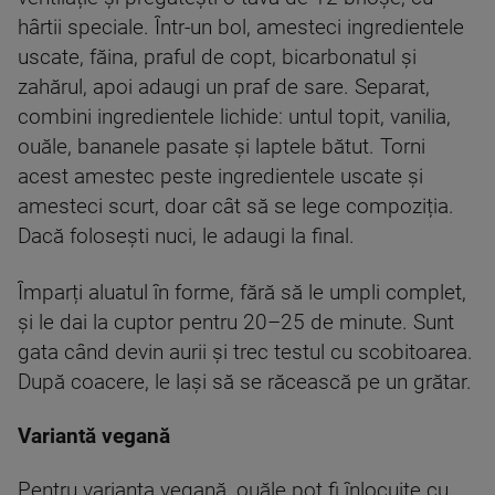
hârtii speciale. Într-un bol, amesteci ingredientele
uscate, făina, praful de copt, bicarbonatul și
zahărul, apoi adaugi un praf de sare. Separat,
combini ingredientele lichide: untul topit, vanilia,
ouăle, bananele pasate și laptele bătut. Torni
acest amestec peste ingredientele uscate și
amesteci scurt, doar cât să se lege compoziția.
Dacă folosești nuci, le adaugi la final.
Împarți aluatul în forme, fără să le umpli complet,
și le dai la cuptor pentru 20–25 de minute. Sunt
gata când devin aurii și trec testul cu scobitoarea.
După coacere, le lași să se răcească pe un grătar.
Variantă vegană
Pentru varianta vegană, ouăle pot fi înlocuite cu