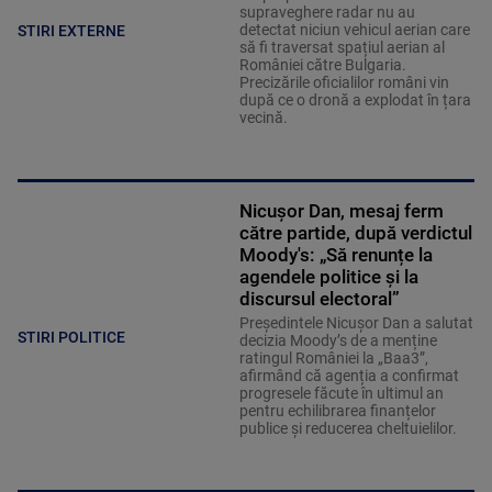
supraveghere radar nu au
detectat niciun vehicul aerian care
STIRI EXTERNE
să fi traversat spațiul aerian al
României către Bulgaria.
Precizările oficialilor români vin
după ce o dronă a explodat în țara
vecină.
Nicușor Dan, mesaj ferm
către partide, după verdictul
Moody's: „Să renunțe la
agendele politice şi la
discursul electoral”
Președintele Nicușor Dan a salutat
STIRI POLITICE
decizia Moody’s de a menține
ratingul României la „Baa3”,
afirmând că agenția a confirmat
progresele făcute în ultimul an
pentru echilibrarea finanțelor
publice și reducerea cheltuielilor.