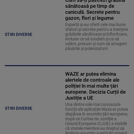
sănătoasă pe timp de
caniculă. Secrete pentru
gazon, flori și legume
Experții și-au oferit cele mai bune
sfaturi și secrete pentru a menține
grădinile sănătoase și înfloritoare,
STIRI DIVERSE
inclusiv ce să tundem și ce să
udăm, precum și cum să atragem
păsările și polenizatorii.
WAZE ar putea elimina
alertele de controale ale
poliției în mai multe țări
europene. Decizia Curții de
Justiție a UE
Una dintre cele mai cunoscute
STIRI DIVERSE
funcții ale aplicației Waze ar putea
dispărea în anumite țări europene,
după ce Curtea de Justiție a
Uniunii Europene (CJUE) a stabilit
că statele membre au dreptul să
limiteze anumite avertizări privind