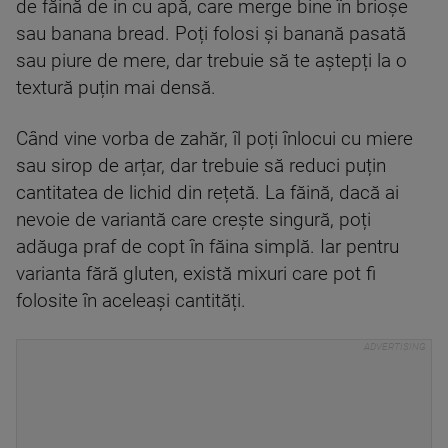
de făină de in cu apă, care merge bine în brioșe
sau banana bread. Poți folosi și banană pasată
sau piure de mere, dar trebuie să te aștepți la o
textură puțin mai densă.
Când vine vorba de zahăr, îl poți înlocui cu miere
sau sirop de arțar, dar trebuie să reduci puțin
cantitatea de lichid din rețetă. La făină, dacă ai
nevoie de variantă care crește singură, poți
adăuga praf de copt în făina simplă. Iar pentru
varianta fără gluten, există mixuri care pot fi
folosite în aceleași cantități.