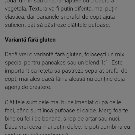
„ouă” din in sau chia, iar laptele cu o băutură
vegetală. Textura va fi puțin diferită, mai puțin
elastică, dar bananele și praful de copt ajută
suficient cât să păstreze clătitele pufoase.
Variantă fără gluten
Dacă vrei o variantă fără gluten, folosești un mix
special pentru pancakes sau un blend 1:1. Este
important ca rețeta să păstreze separat praful de
copt, mai ales dacă făina aleasă nu conține deja
agenți de creștere.
Clătitele sunt cele mai bune imediat după ce le
faci, când sunt încă pufoase și calde. Merg foarte
bine cu felii de banană, sirop de arțar sau nuci.
Dacă vrei ceva mai puțin dulce, le poți combina cu
iaurt și puțină scorțișoară.