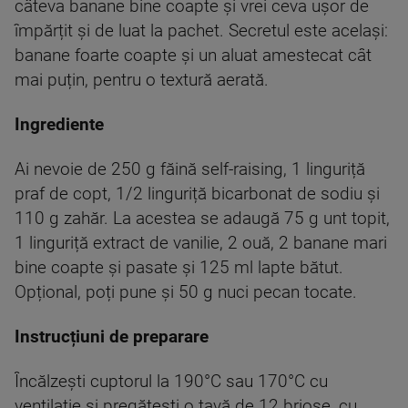
câteva banane bine coapte și vrei ceva ușor de
împărțit și de luat la pachet. Secretul este același:
banane foarte coapte și un aluat amestecat cât
mai puțin, pentru o textură aerată.
Ingrediente
Ai nevoie de 250 g făină self-raising, 1 linguriță
praf de copt, 1/2 linguriță bicarbonat de sodiu și
110 g zahăr. La acestea se adaugă 75 g unt topit,
1 linguriță extract de vanilie, 2 ouă, 2 banane mari
bine coapte și pasate și 125 ml lapte bătut.
Opțional, poți pune și 50 g nuci pecan tocate.
Instrucțiuni de preparare
Încălzești cuptorul la 190°C sau 170°C cu
ventilație și pregătești o tavă de 12 brioșe, cu