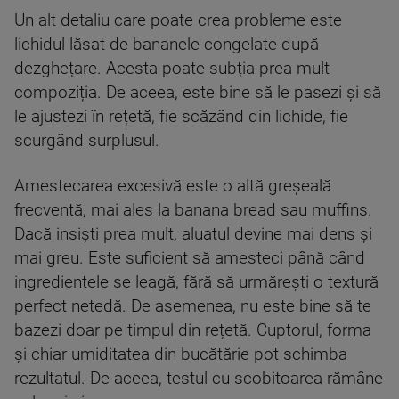
Un alt detaliu care poate crea probleme este
lichidul lăsat de bananele congelate după
dezghețare. Acesta poate subția prea mult
compoziția. De aceea, este bine să le pasezi și să
le ajustezi în rețetă, fie scăzând din lichide, fie
scurgând surplusul.
Amestecarea excesivă este o altă greșeală
frecventă, mai ales la banana bread sau muffins.
Dacă insiști prea mult, aluatul devine mai dens și
mai greu. Este suficient să amesteci până când
ingredientele se leagă, fără să urmărești o textură
perfect netedă. De asemenea, nu este bine să te
bazezi doar pe timpul din rețetă. Cuptorul, forma
și chiar umiditatea din bucătărie pot schimba
rezultatul. De aceea, testul cu scobitoarea rămâne