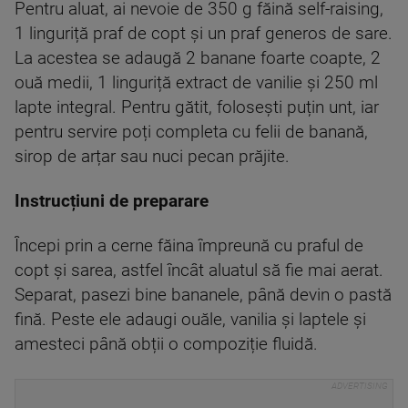
Pentru aluat, ai nevoie de 350 g făină self-raising,
1 linguriță praf de copt și un praf generos de sare.
La acestea se adaugă 2 banane foarte coapte, 2
ouă medii, 1 linguriță extract de vanilie și 250 ml
lapte integral. Pentru gătit, folosești puțin unt, iar
pentru servire poți completa cu felii de banană,
sirop de arțar sau nuci pecan prăjite.
Instrucțiuni de preparare
Începi prin a cerne făina împreună cu praful de
copt și sarea, astfel încât aluatul să fie mai aerat.
Separat, pasezi bine bananele, până devin o pastă
fină. Peste ele adaugi ouăle, vanilia și laptele și
amesteci până obții o compoziție fluidă.