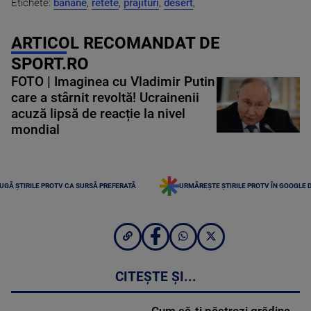
Etichete:
banane
,
retete
,
prajituri
,
desert
,
ARTICOL RECOMANDAT DE
SPORT.RO
FOTO | Imaginea cu Vladimir Putin
care a stârnit revoltă! Ucrainenii
acuză lipsă de reacție la nivel
mondial
UGĂ ȘTIRILE PROTV CA SURSĂ PREFERATĂ
URMĂREȘTE ȘTIRILE PROTV ÎN GOOGLE 
CITEȘTE ȘI...
Cum să-ți păstrezi grădina