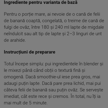
Ingrediente pentru varianta de bază
Pentru o porție mare, ai nevoie de o cană de felii
de banană coaptă, congelată, o treime de cană de
fulgi de ovăz, între 180 și 240 ml lapte de migdale
neîndulcit sau alt tip de lapte și 2–3 linguri de unt
de arahide.
Instrucțiuni de preparare
Totul începe simplu: pui ingredientele în blender și
le mixezi până când obții o textură fină și
omogenă. Dacă smoothie-ul iese prea gros, mai
adaugi puțin lapte. Dacă pare prea lichid, mai pui
câteva felii de banană sau puțin ovăz. Se servește
imediat, cât este rece și cremos. În total, nu îți ia
mai mult de 5 minute.