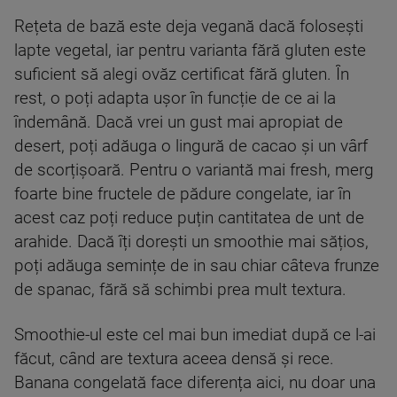
Rețeta de bază este deja vegană dacă folosești
lapte vegetal, iar pentru varianta fără gluten este
suficient să alegi ovăz certificat fără gluten. În
rest, o poți adapta ușor în funcție de ce ai la
îndemână. Dacă vrei un gust mai apropiat de
desert, poți adăuga o lingură de cacao și un vârf
de scorțișoară. Pentru o variantă mai fresh, merg
foarte bine fructele de pădure congelate, iar în
acest caz poți reduce puțin cantitatea de unt de
arahide. Dacă îți dorești un smoothie mai sățios,
poți adăuga semințe de in sau chiar câteva frunze
de spanac, fără să schimbi prea mult textura.
Smoothie-ul este cel mai bun imediat după ce l-ai
făcut, când are textura aceea densă și rece.
Banana congelată face diferența aici, nu doar una