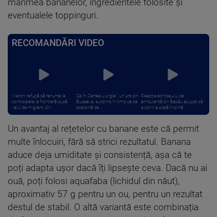
mărimea bananelor, ingredientele folosite și
eventualele toppinguri.
RECOMANDĂRI VIDEO
Meloni refuză să renunțe la
Ca în „Cartea Junglei”: un urs din
Reacția echipajului de
controalele la frontieră după
Suceava, surprins în timp ce se
ambulanță din Bacău acuzat că
valul de migranți din ...
scarpină de ...
a oprit la piață în plină ...
Un avantaj al rețetelor cu banane este că permit
multe înlocuiri, fără să strici rezultatul. Banana
aduce deja umiditate și consistență, așa că te
poți adapta ușor dacă îți lipsește ceva. Dacă nu ai
ouă, poți folosi aquafaba (lichidul din năut),
aproximativ 57 g pentru un ou, pentru un rezultat
destul de stabil. O altă variantă este combinația