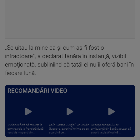
„Se uitau la mine ca şi cum aş fi fost o
infractoare”, a declarat tânăra în instanţă, vizibil
emoţionată, subliniind că tatăl ei nu îi oferă bani în
fiecare lună.
RECOMANDĂRI VIDEO
Meloni refuză să renunțe la
Ca în „Cartea Junglei”: un urs din
Reacția echipajului de
controalele la frontieră după
Suceava, surprins în timp ce se
ambulanță din Bacău acuzat că
valul de migranți din ...
scarpină de ...
a oprit la piață în plină ...