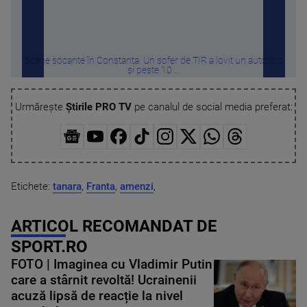
Scene șocante în Constanța. Un șofer de TIR a lovit un autobuz
Melon
și peste 10 ...
Urmărește
Știrile PRO TV
pe canalul de social media preferat:
Etichete:
tanara
,
Franta
,
amenzi
,
ARTICOL RECOMANDAT DE
SPORT.RO
FOTO | Imaginea cu Vladimir Putin
care a stârnit revoltă! Ucrainenii
acuză lipsă de reacție la nivel