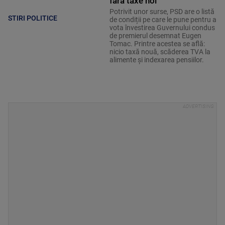
fără taxe noi
Potrivit unor surse, PSD are o listă
STIRI POLITICE
de condiții pe care le pune pentru a
vota învestirea Guvernului condus
de premierul desemnat Eugen
Tomac. Printre acestea se află:
nicio taxă nouă, scăderea TVA la
alimente și indexarea pensiilor.