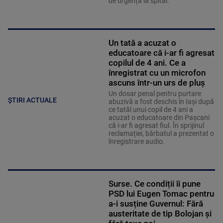
de urgență la spital.
Un tată a acuzat o
educatoare că i-ar fi agresat
copilul de 4 ani. Ce a
înregistrat cu un microfon
ascuns într-un urs de pluș
Un dosar penal pentru purtare
ȘTIRI ACTUALE
abuzivă a fost deschis în Iași după
ce tatăl unui copil de 4 ani a
acuzat o educatoare din Pașcani
că i-ar fi agresat fiul. În sprijinul
reclamației, bărbatul a prezentat o
înregistrare audio.
Surse. Ce condiții îi pune
PSD lui Eugen Tomac pentru
a-i susține Guvernul: Fără
austeritate de tip Bolojan și