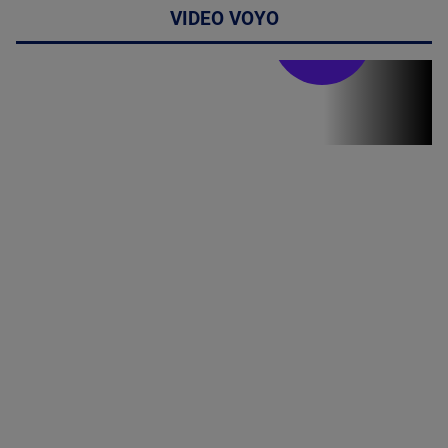
VIDEO VOYO
Stirile PRO TV
Stirile PRO
TV # 07.00 -
08 August
2026
MAI
MULTE
DETALII