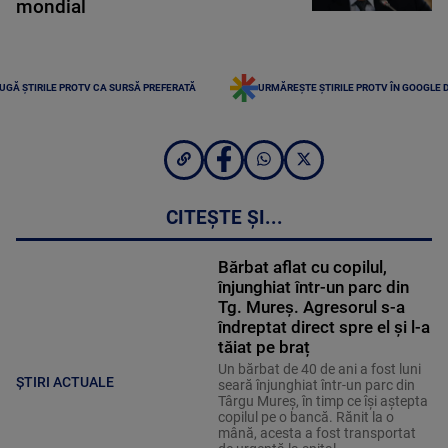
mondial
UGĂ ȘTIRILE PROTV CA SURSĂ PREFERATĂ
URMĂREȘTE ȘTIRILE PROTV ÎN GOOGLE 
CITEȘTE ȘI...
Bărbat aflat cu copilul,
înjunghiat într-un parc din
Tg. Mureș. Agresorul s-a
îndreptat direct spre el și l-a
tăiat pe braț
Un bărbat de 40 de ani a fost luni
ȘTIRI ACTUALE
seară înjunghiat într-un parc din
Târgu Mureș, în timp ce își aștepta
copilul pe o bancă. Rănit la o
mână, acesta a fost transportat