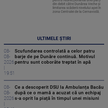
din debit către Dunărea Veche și
limitarea scăderii nivelului apei în
zona Centralei de la Cernavodă.
ULTIMELE ȘTIRI
08-
Scufundarea controlată a celor patru
08-
barje de pe Dunăre continuă. Motivul
2026
pentru sunt coborâte treptat în apă
|
19:51
08-
Ce a descoperit DSU la Ambulanța Bacău
08-
după ce o mamă a acuzat că un echipaj
2026
s-a oprit la piață în timpul unei misiuni
|