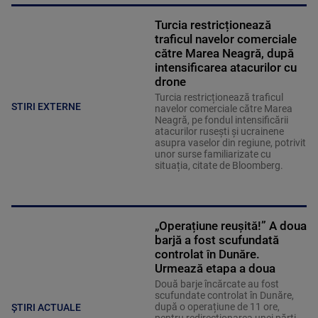
Turcia restricționează
traficul navelor comerciale
către Marea Neagră, după
intensificarea atacurilor cu
drone
Turcia restricționează traficul
STIRI EXTERNE
navelor comerciale către Marea
Neagră, pe fondul intensificării
atacurilor rusești și ucrainene
asupra vaselor din regiune, potrivit
unor surse familiarizate cu
situația, citate de Bloomberg.
„Operațiune reușită!” A doua
barjă a fost scufundată
controlat în Dunăre.
Urmează etapa a doua
Două barje încărcate au fost
scufundate controlat în Dunăre,
după o operațiune de 11 ore,
ȘTIRI ACTUALE
pentru redirecționarea unei părți