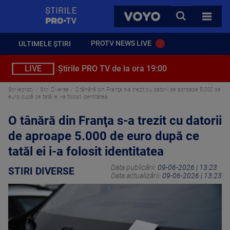
StirilePROTV
CAUTA
VOYO
TOATE 
PROTV NEWS LIVE
ULTIMELE ȘTIRI
LIVE
Știrile PRO TV de la ora 19:00
Stirileprotv
Stiri Diverse
O tânără din Franţa s-a trezit cu datorii de aproape 5.000 de
euro după ce tatăl ei i-a folosit identitatea
O tânără din Franţa s-a trezit cu datorii
de aproape 5.000 de euro după ce
tatăl ei i-a folosit identitatea
Data publicării:
09-06-2026 | 13:23
STIRI DIVERSE
Data actualizării:
09-06-2026 | 13:23