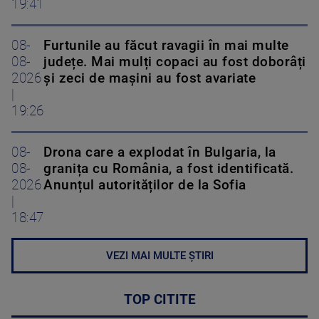
19:41
08-
Furtunile au făcut ravagii în mai multe
08-
județe. Mai mulți copaci au fost doborâți
2026
și zeci de mașini au fost avariate
|
19:26
08-
Drona care a explodat în Bulgaria, la
08-
granița cu România, a fost identificată.
2026
Anunțul autorităților de la Sofia
|
18:47
VEZI MAI MULTE ȘTIRI
TOP CITITE