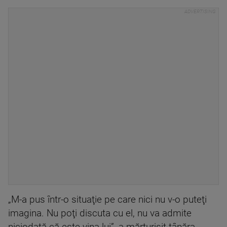
„M-a pus într-o situaţie pe care nici nu v-o puteţi
imagina. Nu poţi discuta cu el, nu va admite
niciodată că este vina lui”, a mărturisit tânăra.