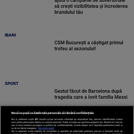
ajută o campanie de advertoriale
să crești vizibilitatea și încrederea
brandului tău
IBANI
CSM București a câștigat primul
trofeu al sezonului!
SPORT
Gestul făcut de Barcelona după
tragedia care a lovit familia Messi
Nouă ne pasă ca datele tale personale să rămână confidențiale
Noi și partenerii noștri
201
stocăm și/sau accesăm informații pe dispozitivul dvs., precum identificatorii cookie
unici pentru prelucrarea datelor cu caracter personal. Puteți accepta sau gestiona alegerile dvs. făcând clic mai jos
sau în orice moment, pe pagina cu politica de confidențialitate. Aceste alegeri vor fi raportate partenerilor noștri și
nu vă vor afecta navigarea.
Mai multe detalii
SPORT
Noi si partenerii nostri (retelele de socializare si agentiile de publicitate partenere, precum si furnizorii nostri de