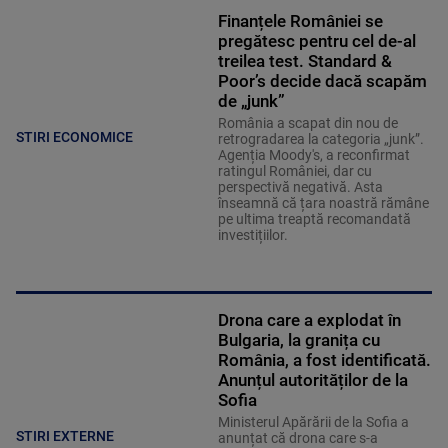
Finanțele României se
pregătesc pentru cel de-al
treilea test. Standard &
Poor’s decide dacă scapăm
de „junk”
România a scapat din nou de
STIRI ECONOMICE
retrogradarea la categoria „junk”.
Agenția Moody's, a reconfirmat
ratingul României, dar cu
perspectivă negativă. Asta
înseamnă că țara noastră rămâne
pe ultima treaptă recomandată
investițiilor.
Drona care a explodat în
Bulgaria, la granița cu
România, a fost identificată.
Anunțul autorităților de la
Sofia
Ministerul Apărării de la Sofia a
STIRI EXTERNE
anunțat că drona care s-a