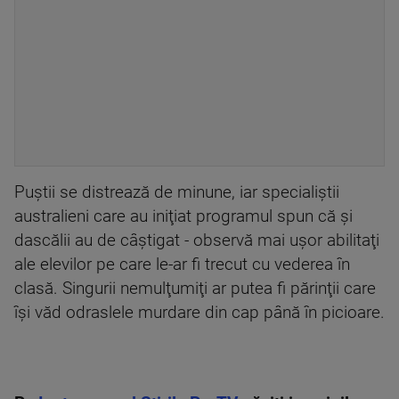
Puștii se distrează de minune, iar specialiştii
australieni care au iniţiat programul spun că şi
dascălii au de câştigat - observă mai uşor abilitaţi
ale elevilor pe care le-ar fi trecut cu vederea în
clasă. Singurii nemulţumiţi ar putea fi părinţii care
îşi văd odraslele murdare din cap până în picioare.