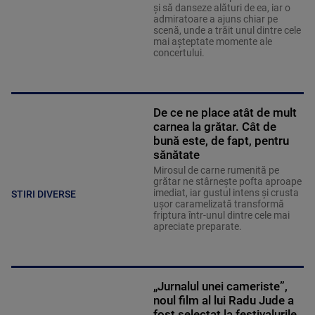
și să danseze alături de ea, iar o
admiratoare a ajuns chiar pe
scenă, unde a trăit unul dintre cele
mai așteptate momente ale
concertului.
De ce ne place atât de mult
carnea la grătar. Cât de
bună este, de fapt, pentru
sănătate
Mirosul de carne rumenită pe
grătar ne stârnește pofta aproape
imediat, iar gustul intens și crusta
STIRI DIVERSE
ușor caramelizată transformă
friptura într-unul dintre cele mai
apreciate preparate.
„Jurnalul unei cameriste”,
noul film al lui Radu Jude a
fost selectat la festivalurile