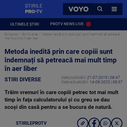
StirilePROTV
CAUTA
VOYO
TOATE 
PROTV NEWS LIVE
ULTIMELE ȘTIRI
Stirileprotv
Stiri Diverse
Metoda inedită prin care copiii sunt îndemnați să petreacă
mai mult timp în aer liber
Metoda inedită prin care copiii sunt
îndemnați să petreacă mai mult timp
în aer liber
Data publicării:
21-07-2019 | 08:47
STIRI DIVERSE
Data actualizării:
14-08-2025 | 08:37
Trăim vremuri în care copiii petrec tot mai mult
timp în faţa calculatorului și cu greu se dau
scoși din casă pentru a se bucura de natură.
STIRILEPROTV