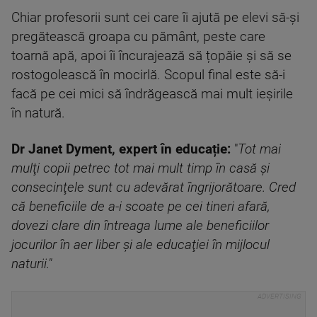
Chiar profesorii sunt cei care îi ajută pe elevi să-şi
pregătească groapa cu pământ, peste care
toarnă apă, apoi îi încurajează să țopăie şi să se
rostogolească în mocirlă. Scopul final este să-i
facă pe cei mici să îndrăgească mai mult ieşirile
în natură.
Dr Janet Dyment, expert în educație:
"
Tot mai
mulţi copii petrec tot mai mult timp în casă şi
consecinţele sunt cu adevărat îngrijorătoare. Cred
că beneficiile de a-i scoate pe cei tineri afară,
dovezi clare din întreaga lume ale beneficiilor
jocurilor în aer liber şi ale educaţiei în mijlocul
naturii."