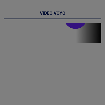
VIDEO VOYO
Stirile PRO TV
Stirile PRO
TV # 19.00 -
8 August
2026
MAI
MULTE