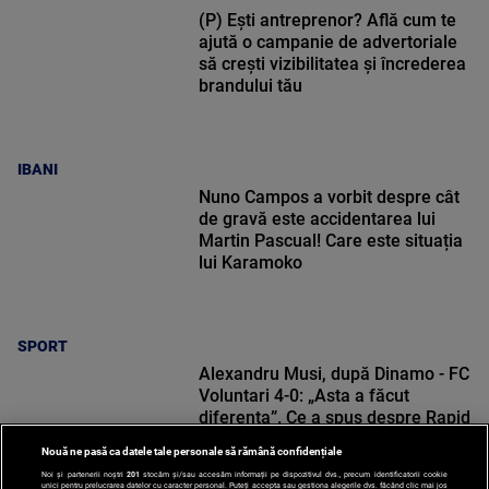
(P) Ești antreprenor? Află cum te
ajută o campanie de advertoriale
să crești vizibilitatea și încrederea
brandului tău
IBANI
Nuno Campos a vorbit despre cât
de gravă este accidentarea lui
Martin Pascual! Care este situația
lui Karamoko
SPORT
Alexandru Musi, după Dinamo - FC
Voluntari 4-0: „Asta a făcut
diferența”. Ce a spus despre Rapid
Nouă ne pasă ca datele tale personale să rămână confidențiale
Noi și partenerii noștri
201
stocăm și/sau accesăm informații pe dispozitivul dvs., precum identificatorii cookie
unici pentru prelucrarea datelor cu caracter personal. Puteți accepta sau gestiona alegerile dvs. făcând clic mai jos