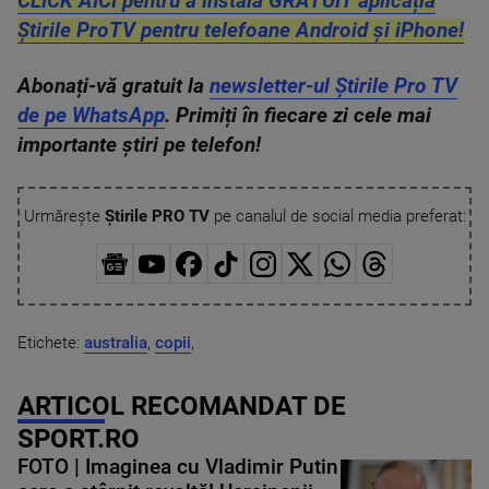
CLICK AICI pentru a instala GRATUIT aplicația
Știrile ProTV pentru telefoane Android și iPhone!
Abonați-vă gratuit la
newsletter-ul Știrile Pro TV
de pe WhatsApp
. Primiți în fiecare zi cele mai
importante știri pe telefon!
Urmărește
Știrile PRO TV
pe canalul de social media preferat:
Etichete:
australia
,
copii
,
ARTICOL RECOMANDAT DE
SPORT.RO
FOTO | Imaginea cu Vladimir Putin