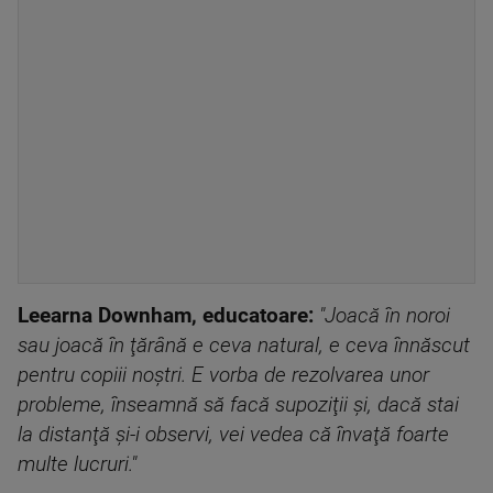
Leearna Downham, educatoare:
"Joacă în noroi
sau joacă în ţărână e ceva natural, e ceva înnăscut
pentru copiii noştri. E vorba de rezolvarea unor
probleme, înseamnă să facă supoziţii şi, dacă stai
la distanţă şi-i observi, vei vedea că învaţă foarte
multe lucruri."