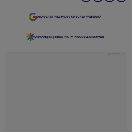
ADAUGĂ ȘTIRILE PROTV CA SURSĂ PREFERATĂ
URMĂREȘTE ȘTIRILE PROTV ÎN GOOGLE DISCOVER