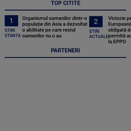
TOP CITITE
Organismul oamenilor dintr-o
Victorie p
1
2
populație din Asia a dezvoltat
Europeană
o abilitate pe care restul
obligată d
STIRI
ȘTIRI
oamenilor nu o au
permită au
STIINTA
ACTUALE
la EPPO
PARTENERI