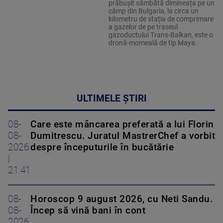
prăbușit sâmbătă dimineața pe un
câmp din Bulgaria, la circa un
kilometru de stația de comprimare
a gazelor de pe traseul
gazoductului Trans-Balkan, este o
dronă-momeală de tip Maya.
ULTIMELE ȘTIRI
08-
Care este mâncarea preferată a lui Florin
08-
Dumitrescu. Juratul MastrerChef a vorbit
2026
despre începuturile în bucătărie
|
21:41
08-
Horoscop 9 august 2026, cu Neti Sandu.
08-
Încep să vină bani în cont
2026