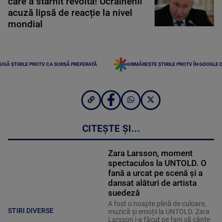
care a stârnit revoltă! Ucrainenii
acuză lipsă de reacție la nivel
mondial
UGĂ ȘTIRILE PROTV CA SURSĂ PREFERATĂ
URMĂREȘTE ȘTIRILE PROTV ÎN GOOGLE 
CITEȘTE ȘI...
Zara Larsson, moment
spectaculos la UNTOLD. O
fană a urcat pe scenă și a
dansat alături de artista
suedeză
A fost o noapte plină de culoare,
STIRI DIVERSE
muzică și emoții la UNTOLD. Zara
Larsson i-a făcut pe fani să cânte