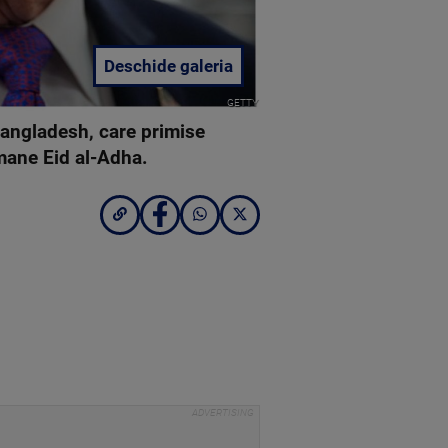
Deschide galeria
GETTY
 Bangladesh, care primise
lmane Eid al-Adha.