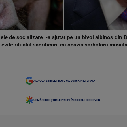
ele de socializare l-a ajutat pe un bivol albinos din
vite ritualul sacrificării cu ocazia sărbătorii musu
ADAUGĂ ȘTIRILE PROTV CA SURSĂ PREFERATĂ
URMĂREȘTE ȘTIRILE PROTV ÎN GOOGLE DISCOVER