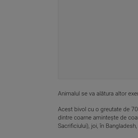
Animalul se va alătura altor ex
Acest bivol cu o greutate de 7
dintre coarne aminteşte de coafu
Sacrificiului), joi, în Banglade