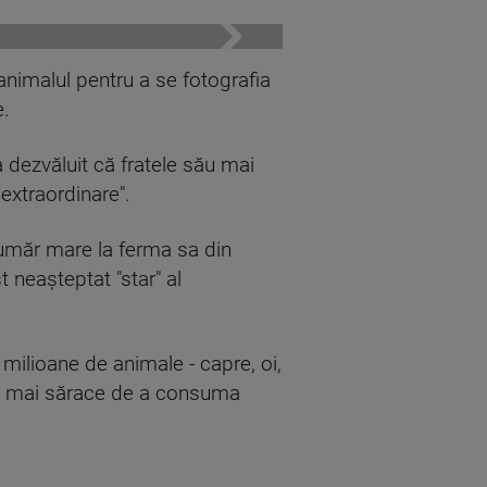
animalul pentru a se fotografia
e.
a dezvăluit că fratele său mai
extraordinare".
 număr mare la ferma sa din
t neaşteptat "star" al
milioane de animale - capre, oi,
 cele mai sărace de a consuma