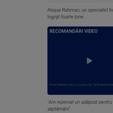
Atique Rahman, un specialist în 
îngrijit foarte bine:
RECOMANDĂRI VIDEO
Prima noapte de Untold, un succes uriaș. 120.000 de participanț
"
Am rezervat un adăpost pentru bi
săptămâni
".