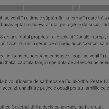
 au venit în ultimele săptămâni la ferma în care trăia 
d neaşteptat un adevărat star pe reţelele de socializar
8 de ani, fostul proprietar al bivolului "Donald Trump", 
ribuit acel nume în semn de omagiu adus "coafurii sale 
ce, influenceri, persoane curioase şi copii au venit în
i Dhaka, capitala ţării, în speranţa de a-l vedea pe aces
dă bivolul înainte de sărbătoarea Eid al-Adha. Peste 12 
te în acea zi, una dintre puţinele ocazii pentru familiile
upă ce Guvernul ţării a decis ca animalul să fie cruţat.