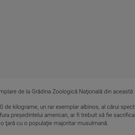
emplare de la Grădina Zoologică Naţională din această 
00 de kilograme, un rar exemplar albinos, al cărui spe
ra preşedintelui american, ar fi trebuit să fie sacrific
sh, o ţară cu o populaţie majoritar musulmană.