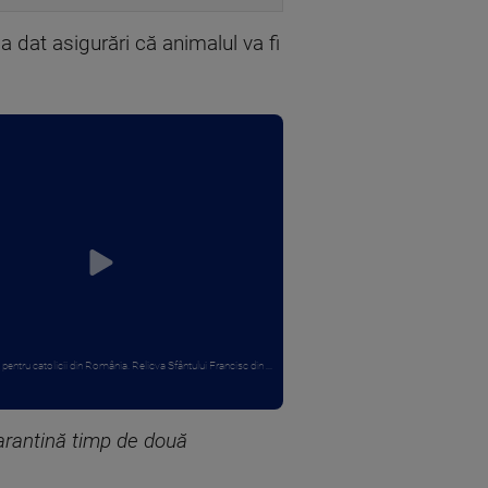
 dat asigurări că animalul va fi
entru catolicii din România. Relicva Sfântului Francisc din ...
carantină timp de două