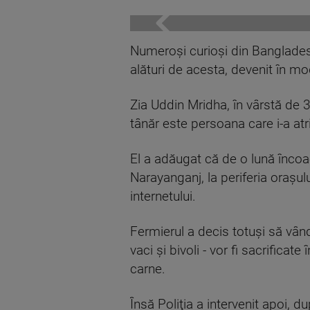
Numeroşi curioşi din Bangladesh
alături de acesta, devenit în mo
Zia Uddin Mridha, în vârstă de 3
tânăr este persoana care i-a at
El a adăugat că de o lună încoa
Narayanganj, la periferia oraşulu
internetului.
Fermierul a decis totuşi să vân
vaci şi bivoli - vor fi sacrifica
carne.
Însă Poliţia a intervenit apoi, d