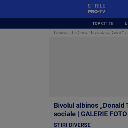
StirilePROTV
TOP CITITE
U
Stirileprotv
Stiri Diverse
Bivolul albinos „Donald Tru
Bivolul albinos „Donald 
sociale | GALERIE FOTO
STIRI DIVERSE