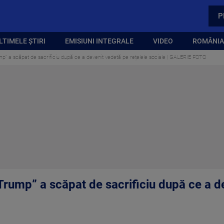
P
LTIMELE ȘTIRI
EMISIUNI INTEGRALE
VIDEO
ROMÂNIA,
mp” a scăpat de sacrificiu după ce a devenit vedetă pe rețelele sociale | GALERIE FOTO
Trump” a scăpat de sacrificiu după ce a d