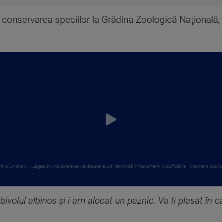
conservarea speciilor la Grădina Zoologică Naţională, a
i și un show ...
Legea privind cotele de vânătoare la urs, retrimisă în Parlament. Modificările
Moment istoric p
...
volul albinos şi i-am alocat un paznic. Va fi plasat în 