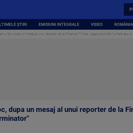
P
LTIMELE ȘTIRI
EMISIUNI INTEGRALE
VIDEO
ROMÂNIA,
ter-ul foc, dupa un mesaj al unui reporter de la Financial Times. Legatura dintre numele sau si
foc, dupa un mesaj al unui reporter de la F
erminator"