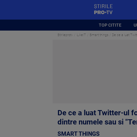
StirilePROTV
TOP CITITE
U
Stirileprotv
iLikeIT
Smart things
De ce a luat Twit
De ce a luat Twitter-ul 
dintre numele sau si "T
SMART THINGS