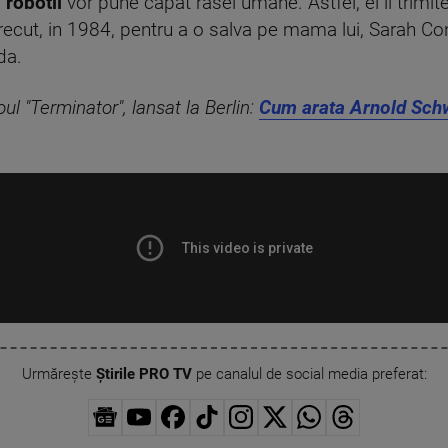
a
robotii
vor pune capat rasei umane. Astfel, el il trimite 
trecut, in 1984, pentru a o salva pe mama lui, Sarah Co
da.
l "Terminator", lansat la Berlin:
Cum arata Arnold Schw
Urmărește
Știrile PRO TV
pe canalul de social media preferat: