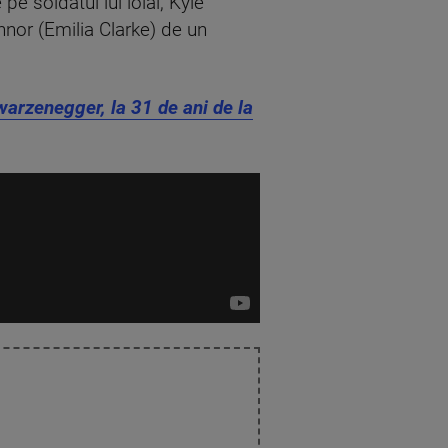
pe soldatul lui loial, Kyle
nnor (Emilia Clarke) de un
arzenegger, la 31 de ani de la