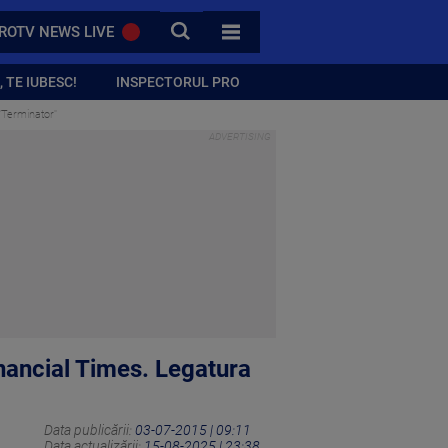
CAUTA
ROTV NEWS LIVE
TOATE CATEGORIILE
 TE IUBESC!
INSPECTORUL PRO
 "Terminator"
inancial Times. Legatura
Data publicării:
03-07-2015 | 09:11
Data actualizării:
15-08-2025 | 23:38