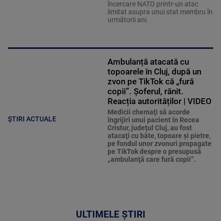
încercare NATO printr-un atac
limitat asupra unui stat membru în
următorii ani.
Ambulanță atacată cu
topoarele în Cluj, după un
zvon pe TikTok că „fură
copii”. Șoferul, rănit.
Reacția autorităților | VIDEO
Medicii chemaţi să acorde
ȘTIRI ACTUALE
îngrijiri unui pacient în Recea
Cristur, judeţul Cluj, au fost
atacaţi cu bâte, topoare şi pietre,
pe fondul unor zvonuri propagate
pe TikTok despre o presupusă
„ambulanţă care fură copii”.
ULTIMELE ȘTIRI