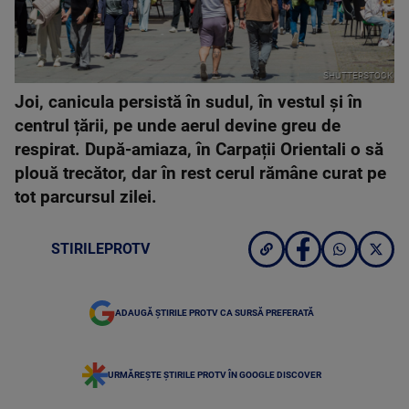
SHUTTERSTOCK
Joi, canicula persistă în sudul, în vestul și în
centrul țării, pe unde aerul devine greu de
respirat. După-amiaza, în Carpații Orientali o să
plouă trecător, dar în rest cerul rămâne curat pe
tot parcursul zilei.
STIRILEPROTV
ADAUGĂ ȘTIRILE PROTV CA SURSĂ PREFERATĂ
URMĂREȘTE ȘTIRILE PROTV ÎN GOOGLE DISCOVER