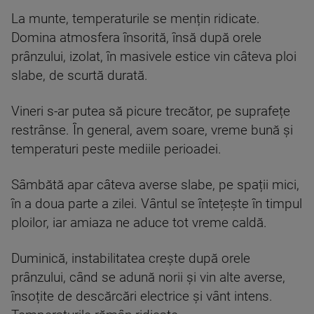
La munte, temperaturile se mențin ridicate.
Domina atmosfera însorită, însă după orele
prânzului, izolat, în masivele estice vin câteva ploi
slabe, de scurtă durată.
Vineri s-ar putea să picure trecător, pe suprafețe
restrânse. În general, avem soare, vreme bună și
temperaturi peste mediile perioadei.
Sâmbătă apar câteva averse slabe, pe spații mici,
în a doua parte a zilei. Vântul se întețește în timpul
ploilor, iar amiaza ne aduce tot vreme caldă.
Duminică, instabilitatea crește după orele
prânzului, când se adună norii și vin alte averse,
însoțite de descărcări electrice și vânt intens.