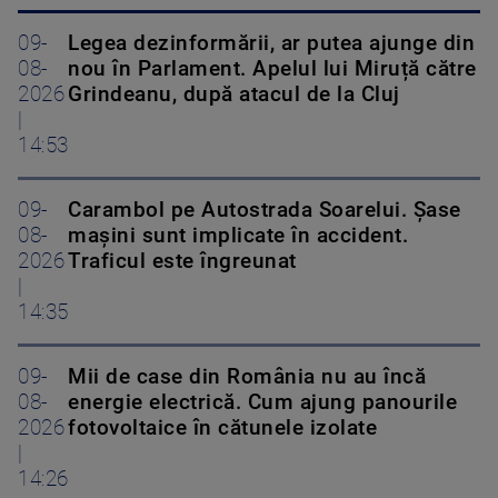
09-
Legea dezinformării, ar putea ajunge din
08-
nou în Parlament. Apelul lui Miruță către
2026
Grindeanu, după atacul de la Cluj
|
14:53
09-
Carambol pe Autostrada Soarelui. Șase
08-
mașini sunt implicate în accident.
2026
Traficul este îngreunat
|
14:35
09-
Mii de case din România nu au încă
08-
energie electrică. Cum ajung panourile
2026
fotovoltaice în cătunele izolate
|
14:26