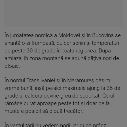
În jumătatea nordică a Moldovei și în Bucovina se
anunță o zi frumoasă, cu cer senin și temperaturi
de peste 30 de grade în toată regiunea. După-
amiaza, în zona montană se adună câțiva nori de
ploaie.
În nordul Transilvaniei și în Maramureș găsim
vreme bună, însă pe-aici maximele ajung la 36 de
grade și căldura devine greu de suportat. Cerul
rămâne curat aproape peste tot și doar pe la
munte e posibil să plouă trecător.
În vestul țării nu vedem norii, iar după prânz