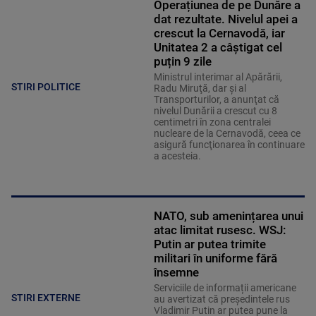
Operațiunea de pe Dunăre a
dat rezultate. Nivelul apei a
crescut la Cernavodă, iar
Unitatea 2 a câștigat cel
puțin 9 zile
Ministrul interimar al Apărării,
STIRI POLITICE
Radu Miruţă, dar şi al
Transporturilor, a anunţat că
nivelul Dunării a crescut cu 8
centimetri în zona centralei
nucleare de la Cernavodă, ceea ce
asigură funcţionarea în continuare
a acesteia.
NATO, sub amenințarea unui
atac limitat rusesc. WSJ:
Putin ar putea trimite
militari în uniforme fără
însemne
Serviciile de informații americane
STIRI EXTERNE
au avertizat că președintele rus
Vladimir Putin ar putea pune la