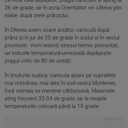
La Alba Iulia depășesc pragul caniculei și ajung la
36 de grade, iar în zona Orientalilor vin câteva ploi
slabe, după orele prânzului.
În Oltenia avem soare arzător, caniculă după
prânz și în jur de 35 de grade în sudul și în vestul
provinciei. Vom resimți stresul termic pronunțat,
iar indicele temperatură-umezeală depășește
pragul critic de 80 de unități.
În ținuturile sudice, canicula apare pe suprafețe
mai restrânse, mai ales în sud-vestul Munteniei,
însă vremea se menține călduroasă. Maximele
ating frecvent 33-34 de grade, iar la noapte
temperaturile coboară până la 15 grade.