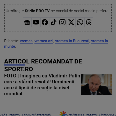
Urmărește
Știrile PRO TV
pe canalul de social media preferat:
Etichete:
vremea
,
vremea azi
,
vremea in Bucuresti
,
vremea la
munte
,
ARTICOL RECOMANDAT DE
SPORT.RO
FOTO | Imaginea cu Vladimir Putin
care a stârnit revoltă! Ucrainenii
acuză lipsă de reacție la nivel
mondial
UGĂ ȘTIRILE PROTV CA SURSĂ PREFERATĂ
URMĂREȘTE ȘTIRILE PROTV ÎN GOOGLE 