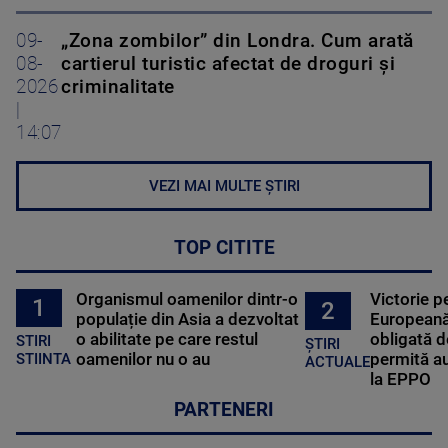
09-
„Zona zombilor” din Londra. Cum arată
08-
cartierul turistic afectat de droguri și
2026
criminalitate
|
14:07
VEZI MAI MULTE ȘTIRI
TOP CITITE
Organismul oamenilor dintr-o
Victorie p
1
2
populație din Asia a dezvoltat
Europeană
o abilitate pe care restul
obligată d
STIRI
ȘTIRI
oamenilor nu o au
permită au
STIINTA
ACTUALE
la EPPO
PARTENERI