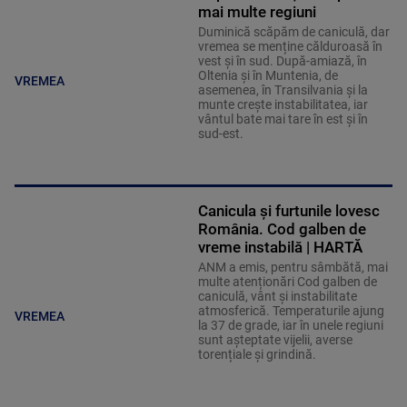
mai multe regiuni
Duminică scăpăm de caniculă, dar
vremea se menține călduroasă în
vest și în sud. După-amiază, în
Oltenia și în Muntenia, de
VREMEA
asemenea, în Transilvania și la
munte crește instabilitatea, iar
vântul bate mai tare în est și în
sud-est.
Canicula și furtunile lovesc
România. Cod galben de
vreme instabilă | HARTĂ
ANM a emis, pentru sâmbătă, mai
multe atenționări Cod galben de
caniculă, vânt și instabilitate
atmosferică. Temperaturile ajung
VREMEA
la 37 de grade, iar în unele regiuni
sunt așteptate vijelii, averse
torențiale și grindină.