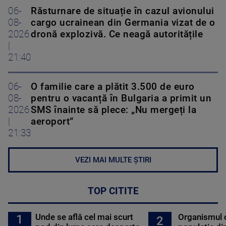
06-
Răsturnare de situație în cazul avionului
08-
cargo ucrainean din Germania vizat de o
2026
dronă explozivă. Ce neagă autoritățile
|
21:40
06-
O familie care a plătit 3.500 de euro
08-
pentru o vacanță în Bulgaria a primit un
2026
SMS înainte să plece: „Nu mergeți la
|
aeroport”
21:33
VEZI MAI MULTE ȘTIRI
TOP CITITE
Unde se află cel mai scurt
Organismul 
1
2