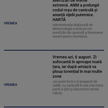
avertizări de vreme
extremă. ANM a prelungit
codul roșu de caniculă și
anunță vijelii puternice.
HARTĂ
VREMEA
Administrația Națională de
Meteorologie a emis joi noi
avertizări de caniculă și fenomene
severe pentru România.
Vremea azi, 6 august. Zi
sufocantă în aproape toată
țara, iar după-amiază va
ploua torențial în mai multe
zone
Joi avem încă o zi exagerat de
VREMEA
caldă, cu caniculă în cea mai mare
parte a țării și disconfort termic
ridicat.