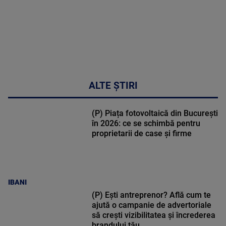
ALTE ȘTIRI
(P) Piața fotovoltaică din București
în 2026: ce se schimbă pentru
proprietarii de case și firme
IBANI
(P) Ești antreprenor? Află cum te
ajută o campanie de advertoriale
să crești vizibilitatea și încrederea
brandului tău