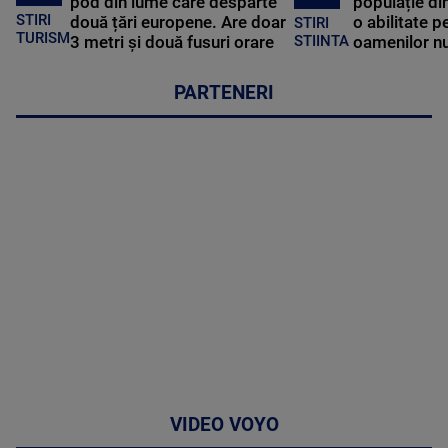
pod din lume care desparte
populație di
STIRI
două țări europene. Are doar
o abilitate p
STIRI
TURISM
3 metri și două fusuri orare
oamenilor nu
STIINTA
PARTENERI
VIDEO VOYO