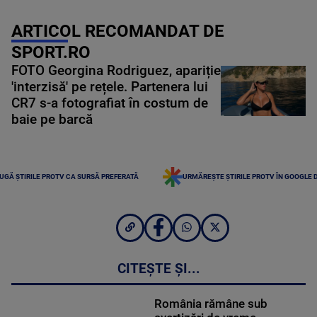
ARTICOL RECOMANDAT DE
SPORT.RO
FOTO Georgina Rodriguez, apariție
'interzisă' pe rețele. Partenera lui
CR7 s-a fotografiat în costum de
baie pe barcă
UGĂ ȘTIRILE PROTV CA SURSĂ PREFERATĂ
URMĂREȘTE ȘTIRILE PROTV ÎN GOOGLE 
CITEȘTE ȘI...
România rămâne sub