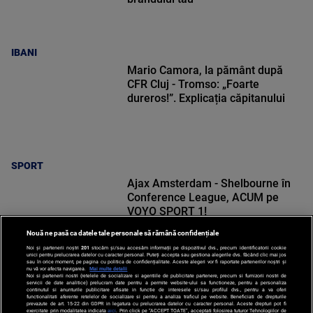
IBANI
Mario Camora, la pământ după
CFR Cluj - Tromso: „Foarte
dureros!”. Explicația căpitanului
SPORT
Ajax Amsterdam - Shelbourne în
Conference League, ACUM pe
VOYO SPORT 1!
Nouă ne pasă ca datele tale personale să rămână confidențiale
Noi și partenerii noștri
201
stocăm și/sau accesăm informații pe dispozitivul dvs., precum identificatorii cookie
unici pentru prelucrarea datelor cu caracter personal. Puteți accepta sau gestiona alegerile dvs. făcând clic mai jos
sau în orice moment, pe pagina cu politica de confidențialitate. Aceste alegeri vor fi raportate partenerilor noștri și
nu vă vor afecta navigarea.
Mai multe detalii
Noi si partenerii nostri (retelele de socializare si agentiile de publicitate partenere, precum si furnizorii nostri de
SPORT
servicii de date analitice) prelucram date pentru a permite website-ului sa functioneze, pentru a personaliza
continutul si anunturile publicitare afisate in functie de interesele si/sau profilul dvs., pentru a va oferi
functionalitati aferente retelelor de socializare si pentru a analiza traficul pe website. Beneficiati de drepturile
prevazute de art. 15-22 din GDPR in legatura cu prelucrarea datelor cu caracter personal. Aceste drepturi pot fi
exercitate prin modalitatea indicata
aici
. Prin click pe “ACCEPT TOATE”, acceptati folosirea tuturor Tehnologiilor de