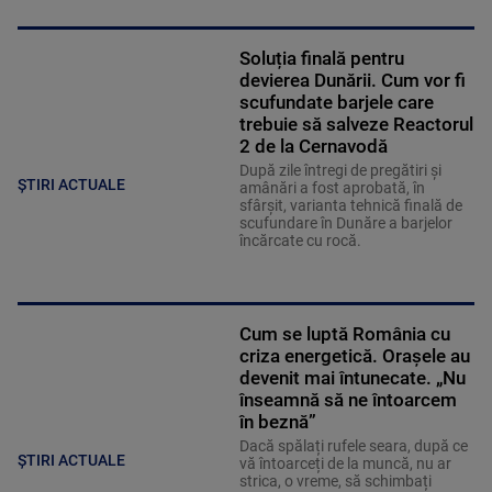
Soluția finală pentru
devierea Dunării. Cum vor fi
scufundate barjele care
trebuie să salveze Reactorul
2 de la Cernavodă
După zile întregi de pregătiri și
ȘTIRI ACTUALE
amânări a fost aprobată, în
sfârșit, varianta tehnică finală de
scufundare în Dunăre a barjelor
încărcate cu rocă.
Cum se luptă România cu
criza energetică. Orașele au
devenit mai întunecate. „Nu
înseamnă să ne întoarcem
în beznă”
Dacă spălați rufele seara, după ce
ȘTIRI ACTUALE
vă întoarceți de la muncă, nu ar
strica, o vreme, să schimbați