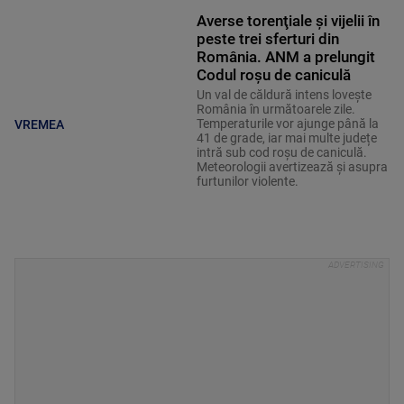
Averse torenţiale şi vijelii în
peste trei sferturi din
România. ANM a prelungit
Codul roșu de caniculă
Un val de căldură intens lovește
România în următoarele zile.
Temperaturile vor ajunge până la
VREMEA
41 de grade, iar mai multe județe
intră sub cod roșu de caniculă.
Meteorologii avertizează și asupra
furtunilor violente.