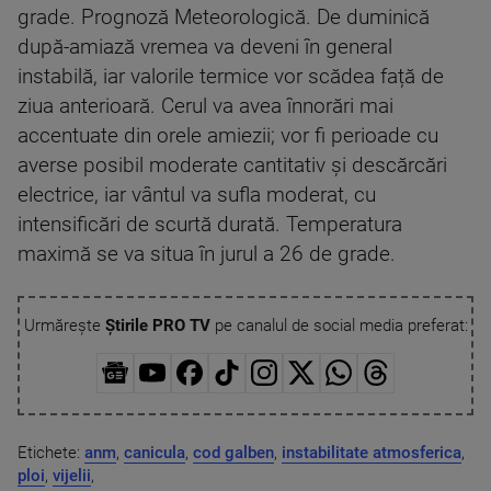
grade. Prognoză Meteorologică. De duminică
după-amiază vremea va deveni în general
instabilă, iar valorile termice vor scădea față de
ziua anterioară. Cerul va avea înnorări mai
accentuate din orele amiezii; vor fi perioade cu
averse posibil moderate cantitativ și descărcări
electrice, iar vântul va sufla moderat, cu
intensificări de scurtă durată. Temperatura
maximă se va situa în jurul a 26 de grade.
Urmărește
Știrile PRO TV
pe canalul de social media preferat:
Etichete:
anm
,
canicula
,
cod galben
,
instabilitate atmosferica
,
ploi
,
vijelii
,