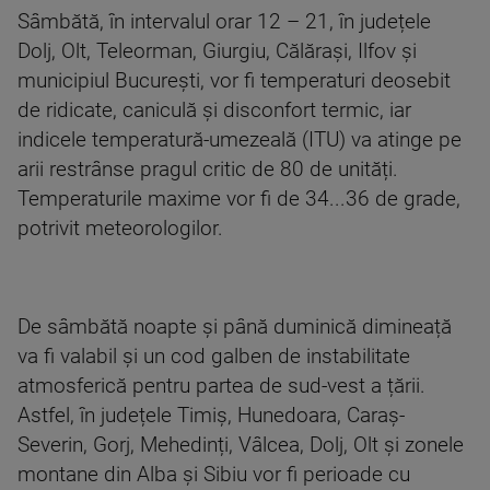
Sâmbătă, în intervalul orar 12 – 21, în județele
Dolj, Olt, Teleorman, Giurgiu, Călărași, Ilfov și
municipiul București, vor fi temperaturi deosebit
de ridicate, caniculă și disconfort termic, iar
indicele temperatură-umezeală (ITU) va atinge pe
arii restrânse pragul critic de 80 de unități.
Temperaturile maxime vor fi de 34...36 de grade,
potrivit meteorologilor.
De sâmbătă noapte și până duminică dimineață
va fi valabil și un cod galben de instabilitate
atmosferică pentru partea de sud-vest a țării.
Astfel, în județele Timiș, Hunedoara, Caraș-
Severin, Gorj, Mehedinți, Vâlcea, Dolj, Olt și zonele
montane din Alba și Sibiu vor fi perioade cu