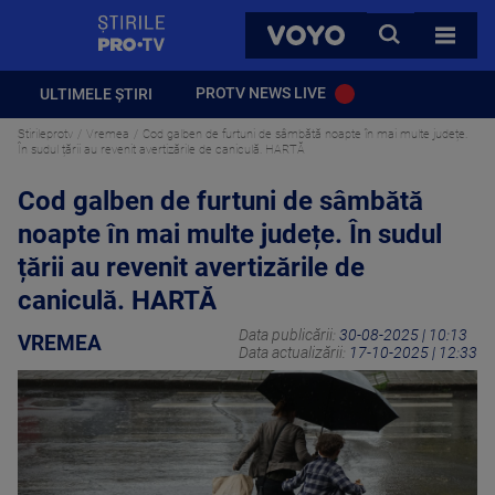
StirilePROTV
CAUTA
VOYO
TOATE 
PROTV NEWS LIVE
ULTIMELE ȘTIRI
Stirileprotv
Vremea
Cod galben de furtuni de sâmbătă noapte în mai multe județe.
În sudul țării au revenit avertizările de caniculă. HARTĂ
Cod galben de furtuni de sâmbătă
noapte în mai multe județe. În sudul
țării au revenit avertizările de
caniculă. HARTĂ
Data publicării:
30-08-2025 | 10:13
VREMEA
Data actualizării:
17-10-2025 | 12:33