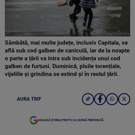
SHUTTERSTOCK
Sâmbătă, mai multe județe, inclusiv Capitala, se
află sub cod galben de caniculă, iar de la noapte
o parte a țării va intra sub incidența unui cod
galben de furtuni. Duminică, ploile torențiale,
vijeliile și grindina se extind și în restul țării.
AURA TRIF
ADAUGĂ ȘTIRILE PROTV CA SURSĂ PREFERATĂ