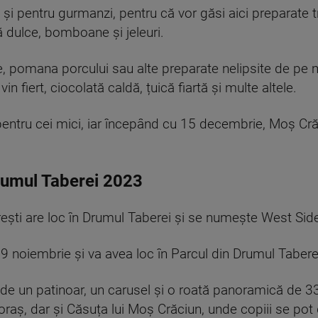
e și pentru gurmanzi, pentru că vor găsi aici preparate
tă dulce, bomboane și jeleuri.
e, pomana porcului sau alte preparate nelipsite de pe 
 fiert, ciocolată caldă, țuică fiartă și multe altele.
 pentru cei mici, iar începând cu 15 decembrie, Moș Cră
rumul Taberei 2023
rești are loc în Drumul Taberei și se numește West Si
29 noiembrie și va avea loc în Parcul din Drumul Taberei
 de un patinoar, un carusel și o roată panoramică de 33
oraș, dar și Căsuța lui Moș Crăciun, unde copiii se pot di