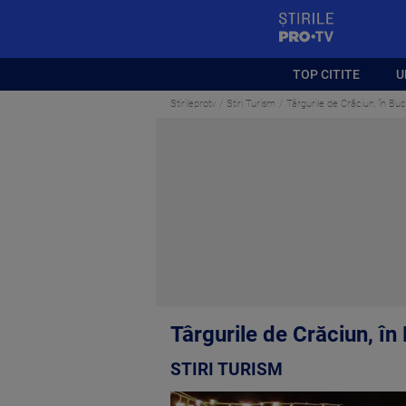
StirilePROTV
TOP CITITE
U
Stirileprotv
Stiri Turism
Târgurile de Crăciun, în Bu
Târgurile de Crăciun, î
STIRI TURISM