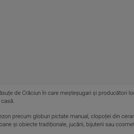
suțe de Crăciun în care meșteșugari și producători loca
n casă.
ezon precum globuri pictate manual, clopoței din cerami
e și obiecte tradiționale, jucării, bijuterii sau cosmet