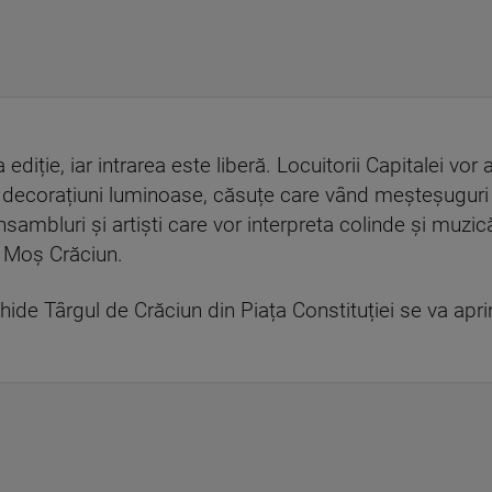
ediție, iar intrarea este liberă. Locuitorii Capitalei vor
 decorațiuni luminoase, căsuțe care vând meșteșuguri și
ambluri și artiști care vor interpreta colinde și muzică 
i Moș Crăciun.
hide Târgul de Crăciun din Piața Constituției se va aprin