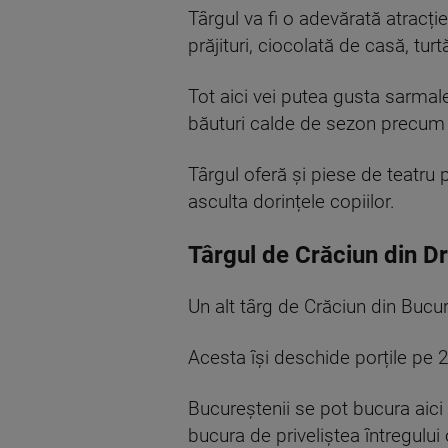
Târgul va fi o adevărată atracți
prăjituri, ciocolată de casă, tur
Tot aici vei putea gusta sarmal
băuturi calde de sezon precum vin
Târgul oferă și piese de teatru
asculta dorințele copiilor.
Târgul de Crăciun din D
Un alt târg de Crăciun din Bucu
Acesta își deschide porțile pe 
Bucureștenii se pot bucura aici
bucura de priveliștea întregului 