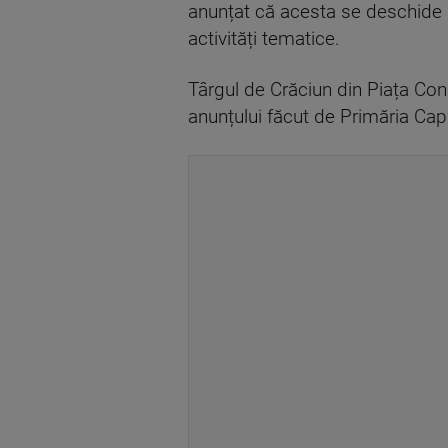
anunțat că acesta se deschide p
activități tematice.
Târgul de Crăciun din Piața Co
anunțului făcut de Primăria Capi