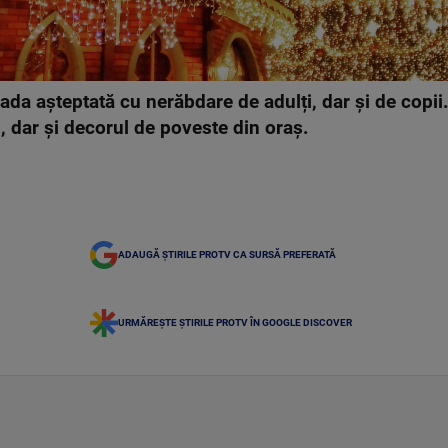
ada așteptată cu nerăbdare de adulți, dar și de copii.
n, dar și decorul de poveste din oraș.
ADAUGĂ ȘTIRILE PROTV CA SURSĂ PREFERATĂ
URMĂREȘTE ȘTIRILE PROTV ÎN GOOGLE DISCOVER