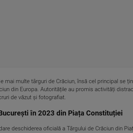
 mai multe târguri de Crăciun, însă cel principal se ține
ăciun din Europa. Autoritățile au promis activități distrac
ruri de văzut și fotografiat.
București în 2023 din Piața Constituției
re deschiderea oficială a Târgului de Crăciun din Piața