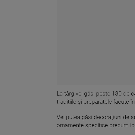
La târg vei găsi peste 130 de că
tradițiile și preparatele făcute î
Vei putea găsi decorațiuni de s
ornamente specifice precum icoan