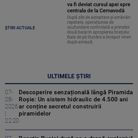
va fi deviat cursul apei spre
centrala de la Cernavodă
După zile de așteptare și amânări
repetate, operațiunea de
scufundare controlată a primelor
ȘTIRI ACTUALE
două barje în apropierea brațului
Bala de pe Dunăre a început vineri
după-amiază.
ULTIMELE ȘTIRI
07-
Descoperire senzațională lângă Piramida
08-
Roșie: Un sistem hidraulic de 4.500 ani
2026
ar conține secretul construirii
|
piramidelor
22:20