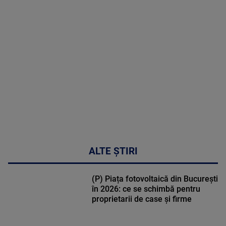
MAI
MULTE
DETALII
48:24
ALTE ȘTIRI
(P) Piața fotovoltaică din București
în 2026: ce se schimbă pentru
proprietarii de case și firme