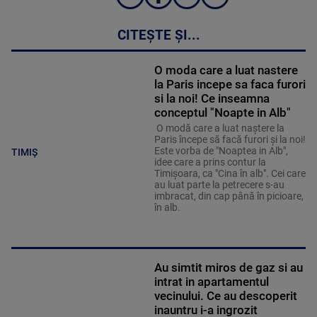
CITEȘTE ȘI...
O moda care a luat nastere
la Paris incepe sa faca furori
si la noi! Ce inseamna
conceptul "Noapte in Alb"
O modă care a luat naştere la
Paris începe să facă furori şi la noi!
Este vorba de "Noaptea in Alb",
TIMIȘ
idee care a prins contur la
Timişoara, ca "Cina în alb". Cei care
au luat parte la petrecere s-au
imbracat, din cap până în picioare,
în alb.
Au simtit miros de gaz si au
intrat in apartamentul
vecinului. Ce au descoperit
inauntru i-a ingrozit