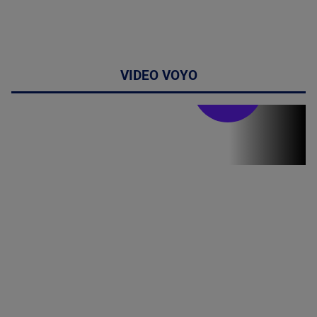
VIDEO VOYO
Stirile PRO TV
Stirile PRO
TV # 19.00 -
07 August
2026