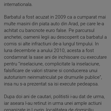
internationala.
Barbatul a fost acuzat in 2009 ca a cumparat mai
multe masini din piata auto din Arad, pe care le-a
achitat cu bancnote euro false. Pe parcursul
anchetei, oamenii legii au descoperit ca barbatul a
comis si alte infractiuni de-a lungul timpului. In
luna decembrie a anului 2010, acesta a fost
condamnat la sase ani de inchisoare cu executare
pentru “inselaciune, complicitate la inselaciune,
falsificare de valori straine si conducerea unui
autoturism neinmatriculat pe drumurile publice”,
insa nu s-a prezentat sa isi execute pedeapsa.
Dupa doi ani de cautari, politistii i-au dat de urma,
iar aseara l-au retinut in urma unei ample actiuni
organizate in Lovrin, localitatea de domiciliu.