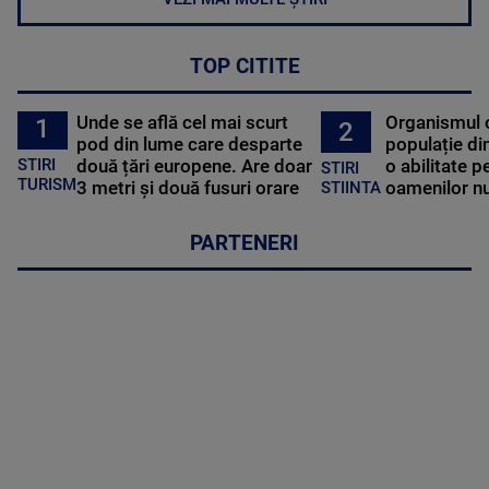
TOP CITITE
Unde se află cel mai scurt
Organismul 
1
2
pod din lume care desparte
populație di
STIRI
două țări europene. Are doar
o abilitate p
STIRI
TURISM
3 metri și două fusuri orare
oamenilor nu
STIINTA
PARTENERI