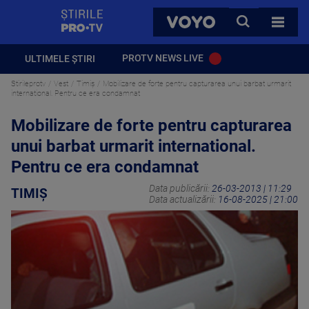
StirilePROTV
CAUTA
VOYO
TOATE 
PROTV NEWS LIVE
ULTIMELE ȘTIRI
Stirileprotv
Vest
Timiș
Mobilizare de forte pentru capturarea unui barbat urmarit
international. Pentru ce era condamnat
Mobilizare de forte pentru capturarea
unui barbat urmarit international.
Pentru ce era condamnat
Data publicării:
26-03-2013 | 11:29
TIMIȘ
Data actualizării:
16-08-2025 | 21:00