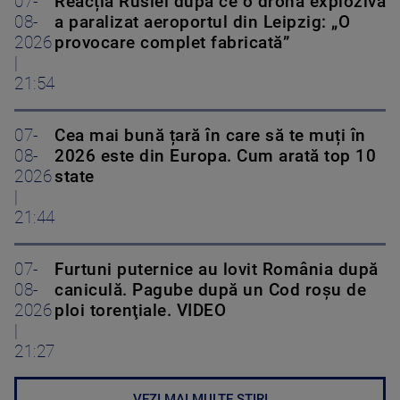
07-
Reacția Rusiei după ce o dronă explozivă
08-
a paralizat aeroportul din Leipzig: „O
2026
provocare complet fabricată”
|
21:54
07-
Cea mai bună țară în care să te muți în
08-
2026 este din Europa. Cum arată top 10
2026
state
|
21:44
07-
Furtuni puternice au lovit România după
08-
caniculă. Pagube după un Cod roşu de
2026
ploi torenţiale. VIDEO
|
21:27
VEZI MAI MULTE ȘTIRI