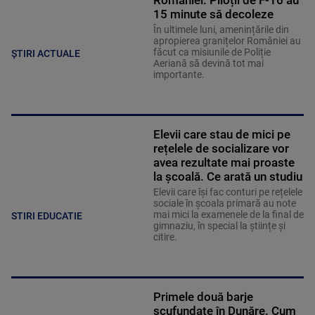
României. Piloții de F-16 au
15 minute să decoleze
În ultimele luni, amenințările din
apropierea granițelor României au
făcut ca misiunile de Poliție
ȘTIRI ACTUALE
Aeriană să devină tot mai
importante.
Elevii care stau de mici pe
rețelele de socializare vor
avea rezultate mai proaste
la școală. Ce arată un studiu
Elevii care îşi fac conturi pe rețelele
sociale în școala primară au note
mai mici la examenele de la final de
STIRI EDUCATIE
gimnaziu, în special la științe și
citire.
Primele două barje
scufundate în Dunăre. Cum