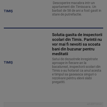
Descoperire macabra intr-un
apartament din Timisoara. Un
barbat de 58 de ani a fost gasit in
TIMIȘ
stare de putrefactie.
Solutia gasita de inspectorii
scolari din Timis. Parintii nu
vor mai fi nevoiti sa scoata
bani din buzunar pentru
meditatii
Satui de dezastrele inregistrate
TIMIȘ
aproape in fiecare an la
bacalureat, inspectorii scolari din
Timis s-au hotarat ca anul acesta
e timpul sa gaseasca singuri o
rezolvare pentru elevii slabi
pregatiti.