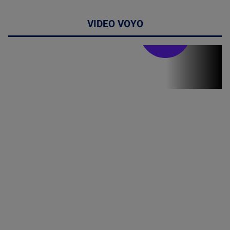
VIDEO VOYO
Stirile PRO TV
Stirile PRO
TV # 19.00 -
05 August
2026
MAI
MULTE