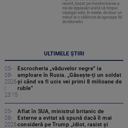
recent, bazat pe monitorizarea a
mii de deplasări arată că timpul
câștigat este, în medie, de doar un
minut la o călătorie de aproape 50
de kilometri.
ULTIMELE ȘTIRI
05-
Escrocheria „văduvelor negre” ia
08-
amploare în Rusia. „Găsește-ți un soldat
2026
și când va fi ucis vei primi 8 milioane de
|
ruble”
23:15
05-
Aflat în SUA, ministrul britanic de
08-
Externe a evitat să spună dacă îl mai
2026
consideră pe Trump „idiot, rasist și