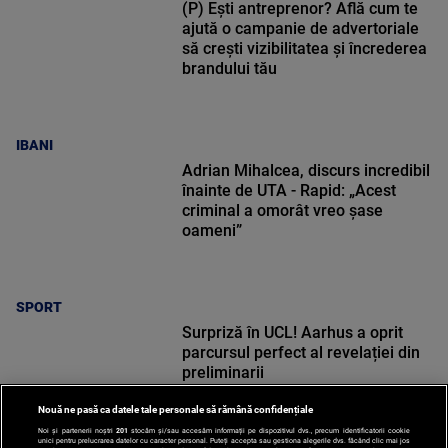
(P) Ești antreprenor? Află cum te
ajută o campanie de advertoriale
să crești vizibilitatea și încrederea
brandului tău
IBANI
Adrian Mihalcea, discurs incredibil
înainte de UTA - Rapid: „Acest
criminal a omorât vreo șase
oameni”
SPORT
Surpriză în UCL! Aarhus a oprit
parcursul perfect al revelației din
preliminarii
Nouă ne pasă ca datele tale personale să rămână confidențiale
Noi și partenerii noștri
201
stocăm și/sau accesăm informații pe dispozitivul dvs., precum identificatorii cookie
unici pentru prelucrarea datelor cu caracter personal. Puteți accepta sau gestiona alegerile dvs. făcând clic mai jos