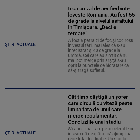
Încă un val de aer fierbinte
lovește România. Au fost 55
de grade la nivelul asfaltului
în Timișoara. „Deci e
teroare”
A fost a patra zi de foc și cod roșu
ȘTIRI ACTUALE
în vestul țării, mai ales că s-au
înregistrat și 40 de grade la
umbră. Cei care au simțit că nu
mai pot merge prin arșiță s-au
oprit la punctele de hidratare ca
să-și tragă sufletul.
Cât timp câștigă un șofer
care circulă cu viteză peste
limită față de unul care
merge regulamentar.
Concluziile unui studiu
Să apeși mai tare pe accelerație nu
ȘTIRI ACTUALE
înseamnă neapărat că ajungi mai
repede la destinație. Un studiu