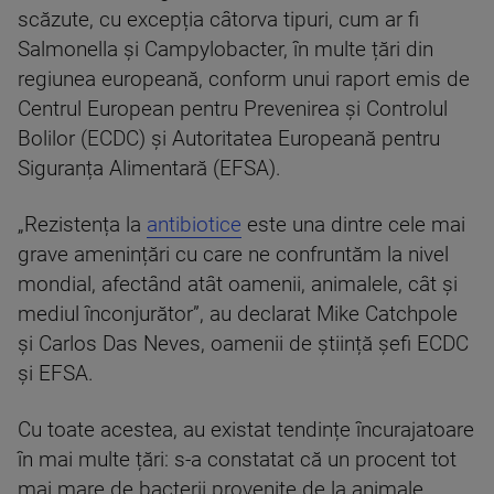
scăzute, cu excepția câtorva tipuri, cum ar fi
Salmonella și Campylobacter, în multe țări din
regiunea europeană, conform unui raport emis de
Centrul European pentru Prevenirea și Controlul
Bolilor (ECDC) și Autoritatea Europeană pentru
Siguranța Alimentară (EFSA).
„Rezistența la
antibiotice
este una dintre cele mai
grave amenințări cu care ne confruntăm la nivel
mondial, afectând atât oamenii, animalele, cât și
mediul înconjurător”, au declarat Mike Catchpole
și Carlos Das Neves, oamenii de știință șefi ECDC
și EFSA.
Cu toate acestea, au existat tendințe încurajatoare
în mai multe țări: s-a constatat că un procent tot
mai mare de bacterii provenite de la animale