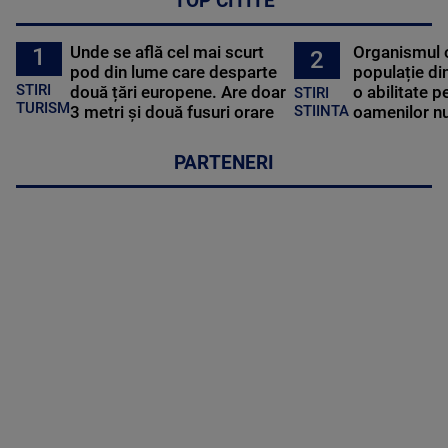
TOP CITITE
Unde se află cel mai scurt
Organismul 
1
2
pod din lume care desparte
populație di
STIRI
două țări europene. Are doar
o abilitate p
STIRI
TURISM
3 metri și două fusuri orare
oamenilor nu
STIINTA
PARTENERI