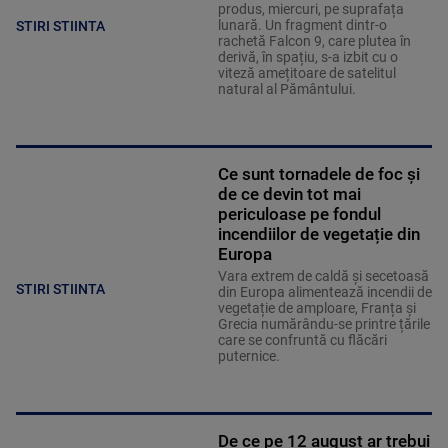
produs, miercuri, pe suprafața
lunară. Un fragment dintr-o
STIRI STIINTA
rachetă Falcon 9, care plutea în
derivă, în spațiu, s-a izbit cu o
viteză amețitoare de satelitul
natural al Pământului.
Ce sunt tornadele de foc și
de ce devin tot mai
periculoase pe fondul
incendiilor de vegetație din
Europa
Vara extrem de caldă și secetoasă
STIRI STIINTA
din Europa alimentează incendii de
vegetație de amploare, Franța și
Grecia numărându-se printre țările
care se confruntă cu flăcări
puternice.
De ce pe 12 august ar trebui