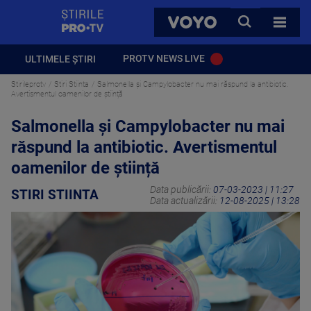
StirilePROTV
CAUTA
VOYO
TOATE 
PROTV NEWS LIVE
ULTIMELE ȘTIRI
Stirileprotv
Stiri Stiinta
Salmonella și Campylobacter nu mai răspund la antibiotic.
Avertismentul oamenilor de știință
Salmonella și Campylobacter nu mai
răspund la antibiotic. Avertismentul
oamenilor de știință
Data publicării:
07-03-2023 | 11:27
STIRI STIINTA
Data actualizării:
12-08-2025 | 13:28