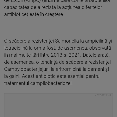
de E.coli (AmpC) (enzime care conferă bacteriilor
capacitatea de a rezista la acțiunea diferitelor
antibiotice) este în creștere
O scădere a rezistenței Salmonella la ampicilină și
tetraciclină la om a fost, de asemenea, observată
în mai multe țări între 2013 și 2021. Datele arată,
de asemenea, o tendință de scădere a rezistenței
Campylobacter jejuni la eritromicină la oameni și
la găini. Acest antibiotic este esențial pentru
tratamentul campilobacteriozei.