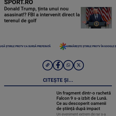
SPORT.RO
Donald Trump, ținta unui nou
asasinat!? FBI a intervenit direct la
terenul de golf
UGĂ ȘTIRILE PROTV CA SURSĂ PREFERATĂ
URMĂREȘTE ȘTIRILE PROTV ÎN GOOGLE 
CITEȘTE ȘI...
Un fragment dintr-o rachetă
Falcon 9 s-a izbit de Lună.
Ce au descoperit oamenii
de știință după impact
Un eveniment extrem de rar s-a