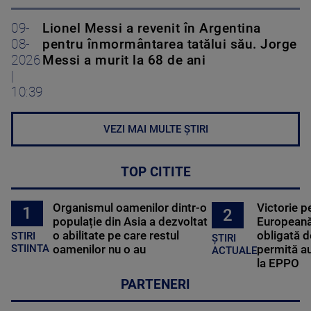
09-
Lionel Messi a revenit în Argentina
08-
pentru înmormântarea tatălui său. Jorge
2026
Messi a murit la 68 de ani
|
10:39
VEZI MAI MULTE ȘTIRI
TOP CITITE
Organismul oamenilor dintr-o
Victorie p
1
2
populație din Asia a dezvoltat
Europeană
o abilitate pe care restul
obligată d
STIRI
ȘTIRI
oamenilor nu o au
permită au
STIINTA
ACTUALE
la EPPO
PARTENERI