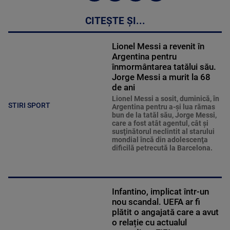
CITEȘTE ȘI...
Lionel Messi a revenit în
Argentina pentru
înmormântarea tatălui său.
Jorge Messi a murit la 68
de ani
Lionel Messi a sosit, duminică, în
STIRI SPORT
Argentina pentru a-şi lua rămas
bun de la tatăl său, Jorge Messi,
care a fost atât agentul, cât şi
susţinătorul neclintit al starului
mondial încă din adolescenţa
dificilă petrecută la Barcelona.
Infantino, implicat într-un
nou scandal. UEFA ar fi
plătit o angajată care a avut
o relație cu actualul