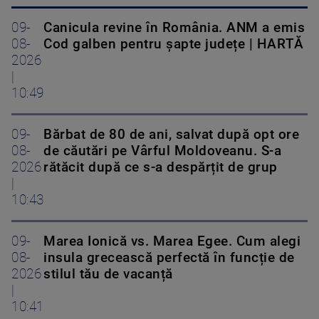
09-
Canicula revine în România. ANM a emis
08-
Cod galben pentru șapte județe | HARTĂ
2026
|
10:49
09-
Bărbat de 80 de ani, salvat după opt ore
08-
de căutări pe Vârful Moldoveanu. S-a
2026
rătăcit după ce s-a despărțit de grup
|
10:43
09-
Marea Ionică vs. Marea Egee. Cum alegi
08-
insula grecească perfectă în funcție de
2026
stilul tău de vacanță
|
10:41