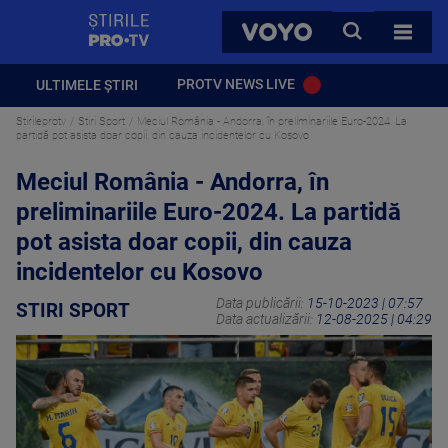
StirilePROTV
CAUTA
VOYO
TOATE 
PROTV NEWS LIVE
ULTIMELE ȘTIRI
Stirileprotv
Stiri Sport
Meciul România - Andorra, în preliminariile Euro-2024. La
partidă pot asista doar copii, din cauza incidentelor cu Kosovo
Meciul România - Andorra, în
preliminariile Euro-2024. La partidă
pot asista doar copii, din cauza
incidentelor cu Kosovo
Data publicării:
15-10-2023 | 07:57
STIRI SPORT
Data actualizării:
12-08-2025 | 04:29