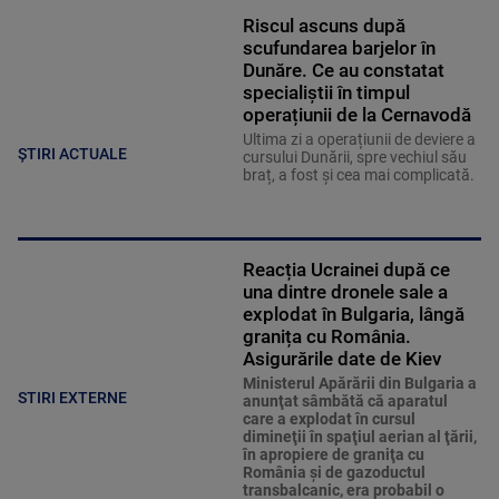
Riscul ascuns după
scufundarea barjelor în
Dunăre. Ce au constatat
specialiștii în timpul
operațiunii de la Cernavodă
Ultima zi a operațiunii de deviere a
ȘTIRI ACTUALE
cursului Dunării, spre vechiul său
braț, a fost și cea mai complicată.
Reacția Ucrainei după ce
una dintre dronele sale a
explodat în Bulgaria, lângă
granița cu România.
Asigurările date de Kiev
Ministerul Apărării din Bulgaria a
STIRI EXTERNE
anunţat sâmbătă că aparatul
care a explodat în cursul
dimineţii în spaţiul aerian al ţării,
în apropiere de graniţa cu
România şi de gazoductul
transbalcanic, era probabil o