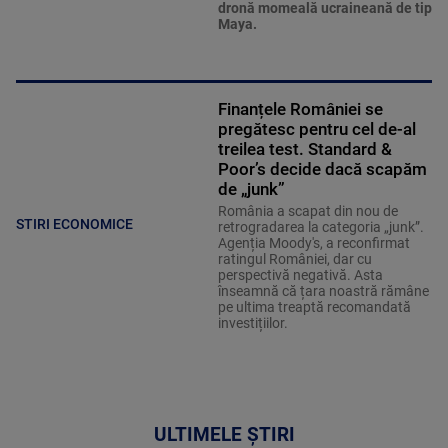
dronă momeală ucraineană de tip
Maya.
Finanțele României se
pregătesc pentru cel de-al
treilea test. Standard &
Poor’s decide dacă scapăm
de „junk”
România a scapat din nou de
STIRI ECONOMICE
retrogradarea la categoria „junk”.
Agenția Moody's, a reconfirmat
ratingul României, dar cu
perspectivă negativă. Asta
înseamnă că țara noastră rămâne
pe ultima treaptă recomandată
investițiilor.
ULTIMELE ȘTIRI