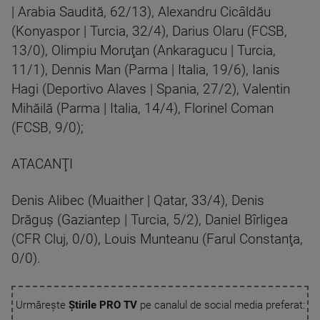
| Arabia Saudită, 62/13), Alexandru Cicâldău
(Konyaspor | Turcia, 32/4), Darius Olaru (FCSB,
13/0), Olimpiu Moruţan (Ankaragucu | Turcia,
11/1), Dennis Man (Parma | Italia, 19/6), Ianis
Hagi (Deportivo Alaves | Spania, 27/2), Valentin
Mihăilă (Parma | Italia, 14/4), Florinel Coman
(FCSB, 9/0);
ATACANŢI
Denis Alibec (Muaither | Qatar, 33/4), Denis
Drăguş (Gaziantep | Turcia, 5/2), Daniel Bîrligea
(CFR Cluj, 0/0), Louis Munteanu (Farul Constanţa,
0/0).
Urmărește
Știrile PRO TV
pe canalul de social media preferat: