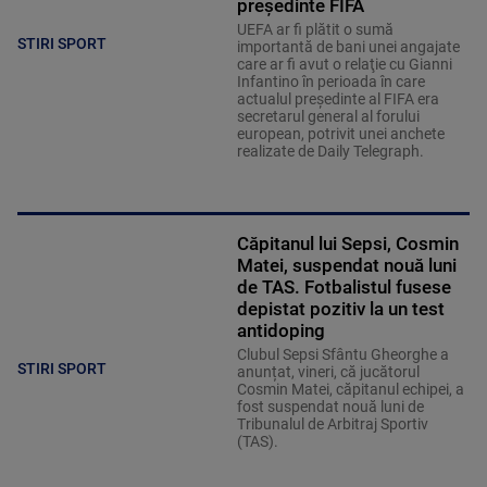
președinte FIFA
UEFA ar fi plătit o sumă
STIRI SPORT
importantă de bani unei angajate
care ar fi avut o relaţie cu Gianni
Infantino în perioada în care
actualul preşedinte al FIFA era
secretarul general al forului
european, potrivit unei anchete
realizate de Daily Telegraph.
Căpitanul lui Sepsi, Cosmin
Matei, suspendat nouă luni
de TAS. Fotbalistul fusese
depistat pozitiv la un test
antidoping
Clubul Sepsi Sfântu Gheorghe a
STIRI SPORT
anunțat, vineri, că jucătorul
Cosmin Matei, căpitanul echipei, a
fost suspendat nouă luni de
Tribunalul de Arbitraj Sportiv
(TAS).