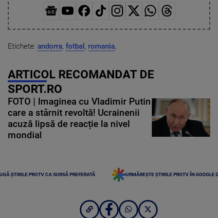
Etichete:
andorra
,
fotbal
,
romania
,
ARTICOL RECOMANDAT DE
SPORT.RO
FOTO | Imaginea cu Vladimir Putin
care a stârnit revoltă! Ucrainenii
acuză lipsă de reacție la nivel
mondial
UGĂ ȘTIRILE PROTV CA SURSĂ PREFERATĂ
URMĂREȘTE ȘTIRILE PROTV ÎN GOOGLE 