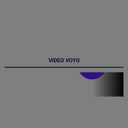
VIDEO VOYO
Stirile PRO TV
Stirile PRO