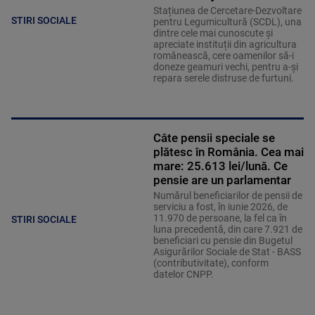
Stațiunea de Cercetare-Dezvoltare
STIRI SOCIALE
pentru Legumicultură (SCDL), una
dintre cele mai cunoscute și
apreciate instituții din agricultura
românească, cere oamenilor să-i
doneze geamuri vechi, pentru a-și
repara serele distruse de furtuni.
Câte pensii speciale se
plătesc în România. Cea mai
mare: 25.613 lei/lună. Ce
pensie are un parlamentar
Numărul beneficiarilor de pensii de
serviciu a fost, în iunie 2026, de
11.970 de persoane, la fel ca în
STIRI SOCIALE
luna precedentă, din care 7.921 de
beneficiari cu pensie din Bugetul
Asigurărilor Sociale de Stat - BASS
(contributivitate), conform
datelor CNPP.