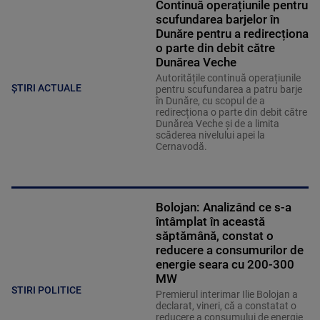
Continuă operațiunile pentru
scufundarea barjelor în
Dunăre pentru a redirecționa
o parte din debit către
Dunărea Veche
Autoritățile continuă operațiunile
ȘTIRI ACTUALE
pentru scufundarea a patru barje
în Dunăre, cu scopul de a
redirecționa o parte din debit către
Dunărea Veche și de a limita
scăderea nivelului apei la
Cernavodă.
Bolojan: Analizând ce s-a
întâmplat în această
săptămână, constat o
reducere a consumurilor de
energie seara cu 200-300
MW
STIRI POLITICE
Premierul interimar Ilie Bolojan a
declarat, vineri, că a constatat o
reducere a consumului de energie