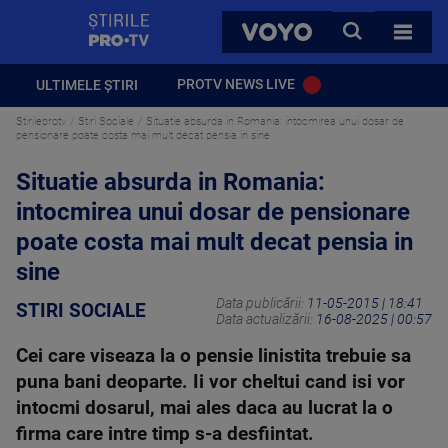
StirilePROTV
CAUTA
VOYO
TOATE 
PROTV NEWS LIVE
ULTIMELE ȘTIRI
Stirileprotv
Stiri Sociale
Situatie absurda in Romania: intocmirea unui dosar de
pensionare poate costa mai mult decat pensia in sine
Situatie absurda in Romania:
intocmirea unui dosar de pensionare
poate costa mai mult decat pensia in
sine
Data publicării:
11-05-2015 | 18:41
STIRI SOCIALE
Data actualizării:
16-08-2025 | 00:57
Cei care viseaza la o pensie linistita trebuie sa
puna bani deoparte. Ii vor cheltui cand isi vor
intocmi dosarul, mai ales daca au lucrat la o
firma care intre timp s-a desfiintat.