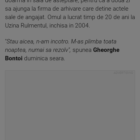
doarma in sala de asteptare, pentru ca a doua zi
sa ajunga la firma de arhivare care detine actele
sale de angajat. Omul a lucrat timp de 20 de ani la
Uzina Rulmentul, inchisa in 2004.
"
Stau aicea, n-am incotro. M-as plimba toata
noaptea, numai sa rezolv",
spunea
Gheorghe
Bontoi
duminica seara.