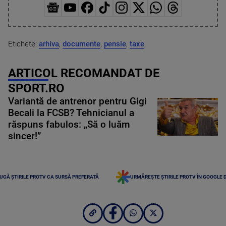
Etichete:
arhiva
,
documente
,
pensie
,
taxe
,
ARTICOL RECOMANDAT DE
SPORT.RO
Variantă de antrenor pentru Gigi
Becali la FCSB? Tehnicianul a
răspuns fabulos: „Să o luăm
sincer!”
UGĂ ȘTIRILE PROTV CA SURSĂ PREFERATĂ
URMĂREȘTE ȘTIRILE PROTV ÎN GOOGLE 