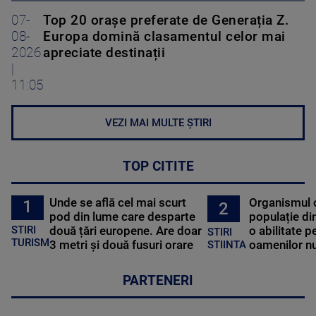
07-
Top 20 orașe preferate de Generația Z.
08-
Europa domină clasamentul celor mai
2026
apreciate destinații
|
11:05
VEZI MAI MULTE ȘTIRI
TOP CITITE
Unde se află cel mai scurt
Organismul 
1
2
pod din lume care desparte
populație di
STIRI
două țări europene. Are doar
o abilitate p
STIRI
TURISM
3 metri și două fusuri orare
oamenilor nu
STIINTA
PARTENERI