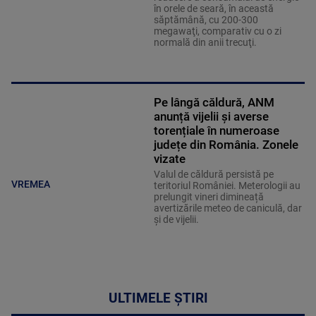
în orele de seară, în această
săptămână, cu 200-300
megawaţi, comparativ cu o zi
normală din anii trecuţi.
Pe lângă căldură, ANM
anunță vijelii și averse
torențiale în numeroase
județe din România. Zonele
vizate
Valul de căldură persistă pe
VREMEA
teritoriul României. Meterologii au
prelungit vineri dimineață
avertizările meteo de caniculă, dar
și de vijelii.
ULTIMELE ȘTIRI