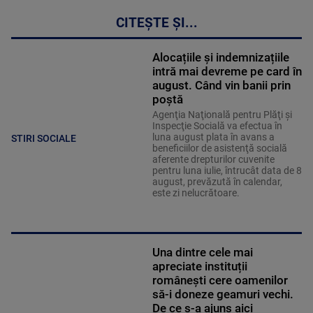
CITEȘTE ȘI...
Alocațiile și indemnizațiile
intră mai devreme pe card în
august. Când vin banii prin
poștă
Agenţia Naţională pentru Plăţi şi
Inspecţie Socială va efectua în
luna august plata în avans a
STIRI SOCIALE
beneficiilor de asistenţă socială
aferente drepturilor cuvenite
pentru luna iulie, întrucât data de 8
august, prevăzută în calendar,
este zi nelucrătoare.
Una dintre cele mai
apreciate instituții
românești cere oamenilor
să-i doneze geamuri vechi.
De ce s-a ajuns aici