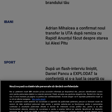
brandului tău
IBANI
Adrian Mihalcea a confirmat noul
transfer la UTA după remiza cu
Rapid! Anunțul făcut despre starea
lui Alexi Pitu
SPORT
După un flash-interviu liniștit,
Daniel Pancu a EXPLODAT la
conferință și s-a luat la ceartă cu
oamenii în sală: ”Gata, nu mai
Nouă ne pasă ca datele tale personale să rămână confidențiale
strigați”
Noi și partenerii noștri
201
stocăm și/sau accesăm informații pe dispozitivul dvs., precum identificatorii cookie
unici pentru prelucrarea datelor cu caracter personal. Puteți accepta sau gestiona alegerile dvs. făcând clic mai jos
sau în orice moment, pe pagina cu politica de confidențialitate. Aceste alegeri vor fi raportate partenerilor noștri și
nu vă vor afecta navigarea.
Mai multe detalii
Noi si partenerii nostri (retelele de socializare si agentiile de publicitate partenere, precum si furnizorii nostri de
SPORT
servicii de date analitice) prelucram date pentru a permite website-ului sa functioneze, pentru a personaliza
continutul si anunturile publicitare afisate in functie de interesele si/sau profilul dvs., pentru a va oferi
functionalitati aferente retelelor de socializare si pentru a analiza traficul pe website. Beneficiati de drepturile
prevazute de art. 15-22 din GDPR in legatura cu prelucrarea datelor cu caracter personal. Aceste drepturi pot fi