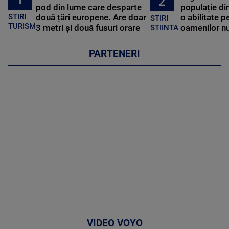
2
pod din lume care desparte
populație di
STIRI
două țări europene. Are doar
o abilitate p
STIRI
TURISM
3 metri și două fusuri orare
oamenilor nu
STIINTA
PARTENERI
VIDEO VOYO