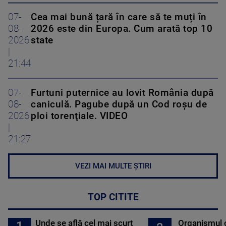
07-
Cea mai bună țară în care să te muți în
08-
2026 este din Europa. Cum arată top 10
2026
state
|
21:44
07-
Furtuni puternice au lovit România după
08-
caniculă. Pagube după un Cod roşu de
2026
ploi torenţiale. VIDEO
|
21:27
VEZI MAI MULTE ȘTIRI
TOP CITITE
Unde se află cel mai scurt
Organismul 
1