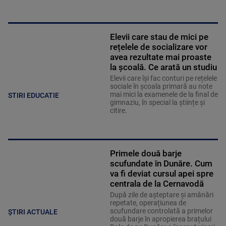
Elevii care stau de mici pe
rețelele de socializare vor
avea rezultate mai proaste
la școală. Ce arată un studiu
Elevii care îşi fac conturi pe rețelele
sociale în școala primară au note
mai mici la examenele de la final de
STIRI EDUCATIE
gimnaziu, în special la științe și
citire.
Primele două barje
scufundate în Dunăre. Cum
va fi deviat cursul apei spre
centrala de la Cernavodă
După zile de așteptare și amânări
repetate, operațiunea de
scufundare controlată a primelor
ȘTIRI ACTUALE
două barje în apropierea brațului