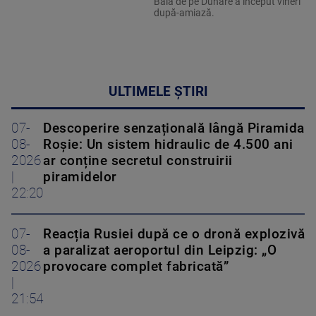
Bala de pe Dunăre a început vineri
după-amiază.
ULTIMELE ȘTIRI
07-
Descoperire senzațională lângă Piramida
08-
Roșie: Un sistem hidraulic de 4.500 ani
2026
ar conține secretul construirii
|
piramidelor
22:20
07-
Reacția Rusiei după ce o dronă explozivă
08-
a paralizat aeroportul din Leipzig: „O
2026
provocare complet fabricată”
|
21:54