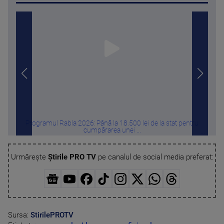
Programul Rabla 2026: Până la 18.500 lei de la stat pentru
Câte
cumpărarea unei ...
Urmărește
Știrile PRO TV
pe canalul de social media preferat:
Sursa:
StirilePROTV