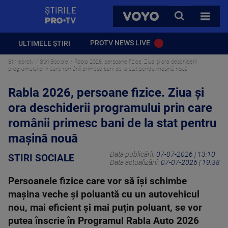
StirilePROTV
CAUTA
VOYO
TOATE 
PROTV NEWS LIVE
ULTIMELE ȘTIRI
Stirileprotv
Stiri Sociale
Rabla 2026, persoane fizice. Ziua și ora deschiderii
programului prin care românii primesc bani de la stat pentru mașină nouă
Rabla 2026, persoane fizice. Ziua și
ora deschiderii programului prin care
românii primesc bani de la stat pentru
mașină nouă
Data publicării:
07-07-2026 | 13:10
STIRI SOCIALE
Data actualizării:
07-07-2026 | 19:38
Persoanele fizice care vor să își schimbe
mașina veche și poluantă cu un autovehicul
nou, mai eficient și mai puțin poluant, se vor
putea înscrie în Programul Rabla Auto 2026