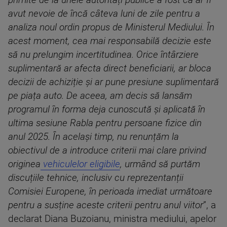
primite de la unele autorități publice a fost că ar fi
avut nevoie de încă câteva luni de zile pentru a
analiza noul ordin propus de Ministerul Mediului. În
acest moment, cea mai responsabilă decizie este
să nu prelungim incertitudinea. Orice întârziere
suplimentară ar afecta direct beneficiarii, ar bloca
decizii de achiziție și ar pune presiune suplimentară
pe piața auto. De aceea, am decis să lansăm
programul în forma deja cunoscută și aplicată în
ultima sesiune Rabla pentru persoane fizice din
anul 2025. În același timp, nu renunțăm la
obiectivul de a introduce criterii mai clare privind
originea
vehiculelor eligibile
, urmând să purtăm
discuțiile tehnice, inclusiv cu reprezentanții
Comisiei Europene, în perioada imediat următoare
pentru a susține aceste criterii pentru anul viitor
”, a
declarat Diana Buzoianu, ministra mediului, apelor