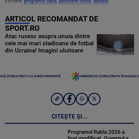
Etichete:
programul rabla
,
persoane fizice
,
lansare
,
ARTICOL RECOMANDAT DE
SPORT.RO
Atac rusesc asupra unuia dintre
cele mai mari stadioane de fotbal
din Ucraina! Imagini uluitoare
UGĂ ȘTIRILE PROTV CA SURSĂ PREFERATĂ
URMĂREȘTE ȘTIRILE PROTV ÎN GOOGLE 
CITEȘTE ȘI...
Programul Rabla 2026 a
fost modificat. Guvernul a