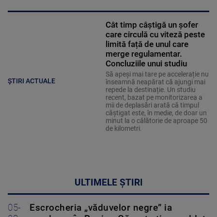
Cât timp câștigă un șofer
care circulă cu viteză peste
limită față de unul care
merge regulamentar.
Concluziile unui studiu
Să apeși mai tare pe accelerație nu
ȘTIRI ACTUALE
înseamnă neapărat că ajungi mai
repede la destinație. Un studiu
recent, bazat pe monitorizarea a
mii de deplasări arată că timpul
câștigat este, în medie, de doar un
minut la o călătorie de aproape 50
de kilometri.
ULTIMELE ȘTIRI
05-
Escrocheria „văduvelor negre” ia