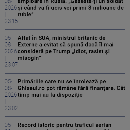
08-
amploare în Rusia. „Găsește-ți un soldat
2026
și când va fi ucis vei primi 8 milioane de
|
ruble”
23:15
05-
Aflat în SUA, ministrul britanic de
08-
Externe a evitat să spună dacă îl mai
2026
consideră pe Trump „idiot, rasist și
|
misogin”
23:07
05-
Primăriile care nu se înrolează pe
08-
Ghiseul.ro pot rămâne fără finanțare. Cât
2026
timp mai au la dispoziție
|
23:02
05-
Record istoric pentru traficul aerian