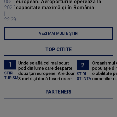
08-
european. Aeroporturile operează la
2026
capacitate maximă și în România
|
22:39
VEZI MAI MULTE ȘTIRI
TOP CITITE
Unde se află cel mai scurt
Organismul 
1
2
pod din lume care desparte
populație di
STIRI
două țări europene. Are doar
o abilitate p
STIRI
TURISM
3 metri și două fusuri orare
oamenilor nu
STIINTA
PARTENERI