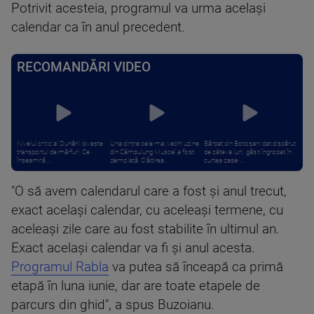
Potrivit acesteia, programul va urma acelaşi
calendar ca în anul precedent.
RECOMANDĂRI VIDEO
Nivelul critic al Dunării lovește
Una dintre cele mai vechi uzine
Bărbat din Botoșani dat dispărut
transportul de mărfuri. Ce
din Câmpulung Muscel a fost
de câteva luni, găsit îngropat în
înseamnă ...
demolată. Clădirea ...
curtea casei ...
"O să avem calendarul care a fost şi anul trecut,
exact acelaşi calendar, cu aceleaşi termene, cu
aceleaşi zile care au fost stabilite în ultimul an.
Exact acelaşi calendar va fi şi anul acesta.
Programul Rabla
va putea să înceapă ca primă
etapă în luna iunie, dar are toate etapele de
parcurs din ghid", a spus Buzoianu.