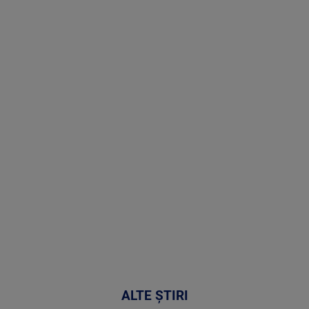
Stirile PRO
TV # 19.00 -
05 August
2026
MAI
MULTE
DETALII
50:27
ALTE ȘTIRI