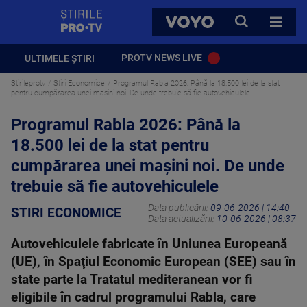
StirilePROTV
CAUTA
VOYO
TOATE 
PROTV NEWS LIVE
ULTIMELE ȘTIRI
Stirileprotv
Stiri Economice
Programul Rabla 2026: Până la 18.500 lei de la stat
pentru cumpărarea unei mașini noi. De unde trebuie să fie autovehiculele
Programul Rabla 2026: Până la
18.500 lei de la stat pentru
cumpărarea unei mașini noi. De unde
trebuie să fie autovehiculele
Data publicării:
09-06-2026 | 14:40
STIRI ECONOMICE
Data actualizării:
10-06-2026 | 08:37
Autovehiculele fabricate în Uniunea Europeană
(UE), în Spaţiul Economic European (SEE) sau în
state parte la Tratatul mediteranean vor fi
eligibile în cadrul programului Rabla, care