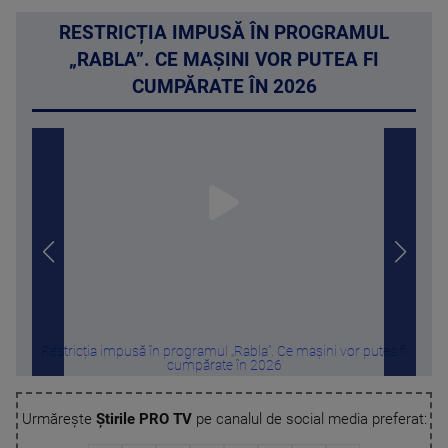
RESTRICȚIA IMPUSĂ ÎN PROGRAMUL
„RABLA”. CE MAȘINI VOR PUTEA FI
CUMPĂRATE ÎN 2026
Restricția impusă în programul „Rabla”. Ce mașini vor putea fi
N
cumpărate în 2026
Urmărește
Știrile PRO TV
pe canalul de social media preferat: