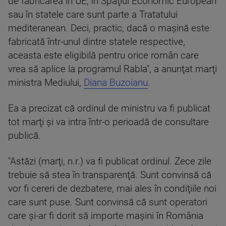
de fabricarea în UE, în Spaţiul Economic European
sau în statele care sunt parte a Tratatului
mediteranean. Deci, practic, dacă o maşină este
fabricată într-unul dintre statele respective,
aceasta este eligibilă pentru orice român care
vrea să aplice la programul Rabla", a anunţat marţi
ministra Mediului,
Diana Buzoianu
.
Ea a precizat că ordinul de ministru va fi publicat
tot marţi şi va intra într-o perioadă de consultare
publică.
"Astăzi (marţi, n.r.) va fi publicat ordinul. Zece zile
trebuie să stea în transparenţă. Sunt convinsă că
vor fi cereri de dezbatere, mai ales în condiţiile noi
care sunt puse. Sunt convinsă că sunt operatori
care şi-ar fi dorit să importe maşini în România