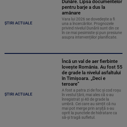
Dunăre. Lipsa documentelor
pentru barje a dus la
amânare
Vara lui 2026 se dovedește a fi
ȘTIRI ACTUALE
una a încercărilor. Prognozele
privind nivelul Dunării sunt din ce
în ce mai pesimiste și pun presiune
asupra intervențiilor planificate.
Încă un val de aer fierbinte
lovește România. Au fost 55
de grade la nivelul asfaltului
în Timișoara. „Deci e
teroare”
A fost a patra zi de foc și cod roșu
ȘTIRI ACTUALE
în vestul țării, mai ales că s-au
înregistrat și 40 de grade la
umbră. Cei care au simțit că nu
mai pot merge prin arșiță s-au
oprit la punctele de hidratare ca
să-și tragă sufletul.