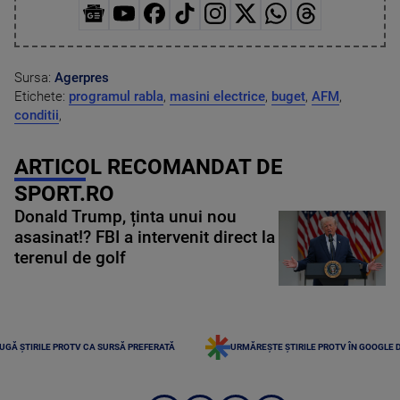
Sursa:
Agerpres
Etichete:
programul rabla
,
masini electrice
,
buget
,
AFM
,
conditii
,
ARTICOL RECOMANDAT DE
SPORT.RO
Donald Trump, ținta unui nou
asasinat!? FBI a intervenit direct la
terenul de golf
UGĂ ȘTIRILE PROTV CA SURSĂ PREFERATĂ
URMĂREȘTE ȘTIRILE PROTV ÎN GOOGLE 