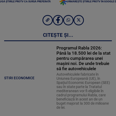
UGĂ ȘTIRILE PROTV CA SURSĂ PREFERATĂ
URMĂREȘTE ȘTIRILE PROTV ÎN GOOGLE 
CITEȘTE ȘI...
Programul Rabla 2026:
Până la 18.500 lei de la stat
pentru cumpărarea unei
mașini noi. De unde trebuie
să fie autovehiculele
Autovehiculele fabricate în
STIRI ECONOMICE
Uniunea Europeană (UE), în
Spaţiul Economic European (SEE)
sau în state parte la Tratatul
mediteranean vor fi eligibile în
cadrul programului Rabla, care
beneficiază în acest an de un
buget majorat la 300 de milioane
de lei.