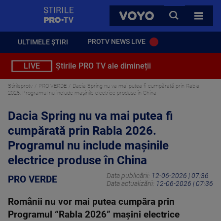
StirilePROTV
CAUTA
VOYO
TOATE 
PROTV NEWS LIVE
ULTIMELE ȘTIRI
LIVE
Știrile PRO TV ale dimineții
Stirileprotv
PRO VERDE
Dacia Spring nu va mai putea fi cumpărată prin Rabla
2026. Programul nu include mașinile electrice produse în China
Dacia Spring nu va mai putea fi
cumpărată prin Rabla 2026.
Programul nu include mașinile
electrice produse în China
Data publicării:
12-06-2026 | 07:36
PRO VERDE
Data actualizării:
12-06-2026 | 07:36
Românii nu vor mai putea cumpăra prin
Programul “Rabla 2026” mașini electrice