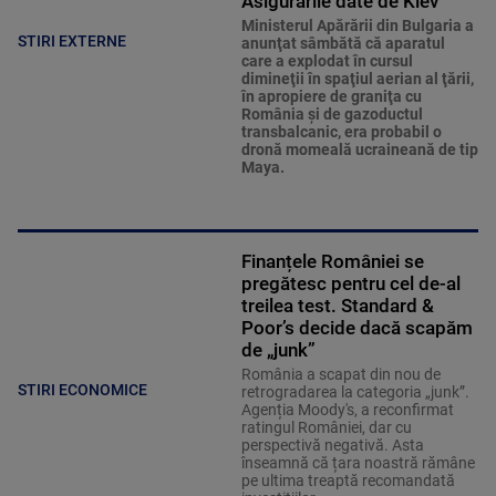
Asigurările date de Kiev
Ministerul Apărării din Bulgaria a
STIRI EXTERNE
anunţat sâmbătă că aparatul
care a explodat în cursul
dimineţii în spaţiul aerian al ţării,
în apropiere de graniţa cu
România şi de gazoductul
transbalcanic, era probabil o
dronă momeală ucraineană de tip
Maya.
Finanțele României se
pregătesc pentru cel de-al
treilea test. Standard &
Poor’s decide dacă scapăm
de „junk”
România a scapat din nou de
STIRI ECONOMICE
retrogradarea la categoria „junk”.
Agenția Moody's, a reconfirmat
ratingul României, dar cu
perspectivă negativă. Asta
înseamnă că țara noastră rămâne
pe ultima treaptă recomandată