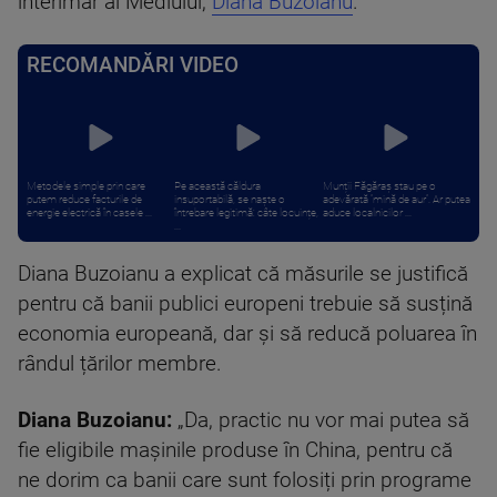
interimar al Mediului,
Diana Buzoianu
.
RECOMANDĂRI VIDEO
Metodele simple prin care
Pe această căldura
Munții Făgăraș stau pe o
putem reduce facturile de
insuportabilă, se naște o
adevărată “mină de aur”. Ar putea
energie electrică în casele ...
întrebare legitimă: câte locuințe,
aduce localnicilor ...
...
Diana Buzoianu a explicat că măsurile se justifică
pentru că banii publici europeni trebuie să susțină
economia europeană, dar și să reducă poluarea în
rândul țărilor membre.
Diana Buzoianu:
„Da, practic nu vor mai putea să
fie eligibile mașinile produse în China, pentru că
ne dorim ca banii care sunt folosiți prin programe