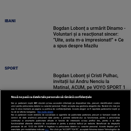
IBANI
Bogdan Lobonț a urmărit Dinamo -
Voluntari și a reacționat sincer:
”Uite, asta m-a impresionat!” + Ce
a spus despre Mazilu
SPORT
Bogdan Lobonț și Cristi Pulhac,
invitații lui Andru Nenciu la
Matinal, ACUM, pe VOYO SPORT 1
Nouă ne pasă ca datele tale personale să rămână confidențiale
Noi și partenerii noștri
201
stocăm și/sau accesăm informații pe dispozitivul dvs., precum identificatorii cookie
unici pentru prelucrarea datelor cu caracter personal. Puteți accepta sau gestiona alegerile dvs. făcând clic mai jos
sau în orice moment, pe pagina cu politica de confidențialitate. Aceste alegeri vor fi raportate partenerilor noștri și
nu vă vor afecta navigarea.
Mai multe detalii
SPORT
Noi si partenerii nostri (retelele de socializare si agentiile de publicitate partenere, precum si furnizorii nostri de
servicii de date analitice) prelucram date pentru a permite website-ului sa functioneze, pentru a personaliza
continutul si anunturile publicitare afisate in functie de interesele si/sau profilul dvs., pentru a va oferi
functionalitati aferente retelelor de socializare si pentru a analiza traficul pe website. Beneficiati de drepturile
prevazute de art. 15-22 din GDPR in legatura cu prelucrarea datelor cu caracter personal. Aceste drepturi pot fi
exercitate prin modalitatea indicata
aici
. Prin click pe “ACCEPT TOATE”, acceptati folosirea tuturor Tehnologiilor de