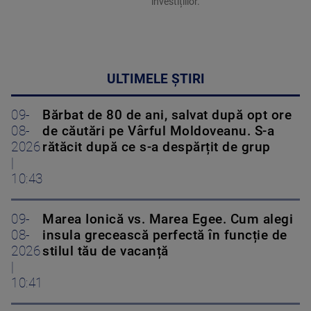
investițiilor.
ULTIMELE ȘTIRI
09-
Bărbat de 80 de ani, salvat după opt ore
08-
de căutări pe Vârful Moldoveanu. S-a
2026
rătăcit după ce s-a despărțit de grup
|
10:43
09-
Marea Ionică vs. Marea Egee. Cum alegi
08-
insula grecească perfectă în funcție de
2026
stilul tău de vacanță
|
10:41