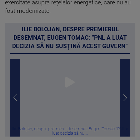
exercitate asupra rețelelor energetice, care nu au
fost modernizate.
ILIE BOLOJAN, DESPRE PREMIERUL
DESEMNAT, EUGEN TOMAC: ”PNL A LUAT
DECIZIA SĂ NU SUSȚINĂ ACEST GUVERN”
Ilie Bolojan, despre premierul desemnat, Eugen Tomac: ”PNL a
Met
luat decizia să nu ...