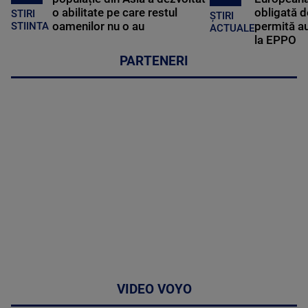
o abilitate pe care restul
obligată d
STIRI
ȘTIRI
oamenilor nu o au
permită au
STIINTA
ACTUALE
la EPPO
PARTENERI
VIDEO VOYO