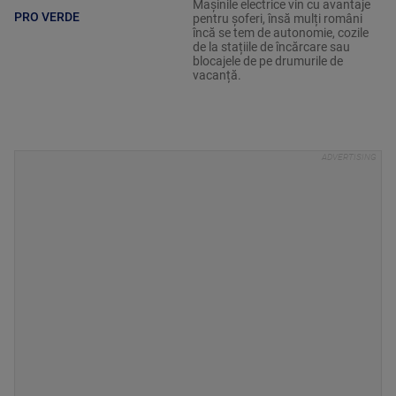
Mașinile electrice vin cu avantaje
PRO VERDE
pentru șoferi, însă mulți români
încă se tem de autonomie, cozile
de la stațiile de încărcare sau
blocajele de pe drumurile de
vacanță.