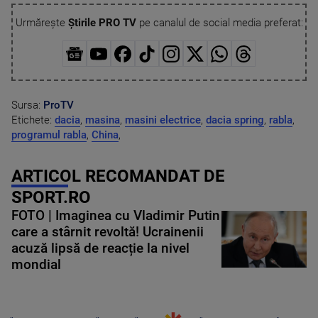
Urmărește
Știrile PRO TV
pe canalul de social media preferat:
Sursa:
ProTV
Etichete:
dacia
,
masina
,
masini electrice
,
dacia spring
,
rabla
,
programul rabla
,
China
,
ARTICOL RECOMANDAT DE
SPORT.RO
FOTO | Imaginea cu Vladimir Putin
care a stârnit revoltă! Ucrainenii
acuză lipsă de reacție la nivel
mondial