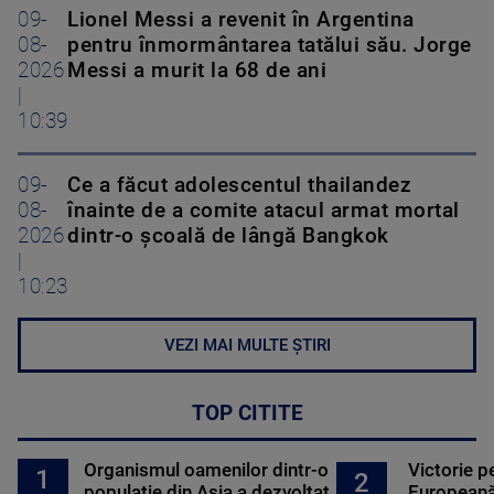
09-
Lionel Messi a revenit în Argentina
08-
pentru înmormântarea tatălui său. Jorge
2026
Messi a murit la 68 de ani
|
10:39
09-
Ce a făcut adolescentul thailandez
08-
înainte de a comite atacul armat mortal
2026
dintr-o școală de lângă Bangkok
|
10:23
VEZI MAI MULTE ȘTIRI
TOP CITITE
Organismul oamenilor dintr-o
Victorie p
1
2
populație din Asia a dezvoltat
Europeană