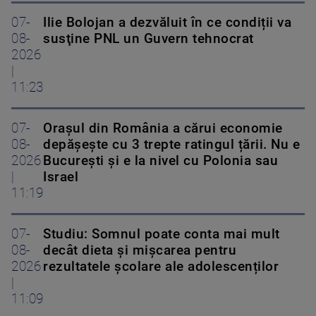
07-
Ilie Bolojan a dezvăluit în ce condiții va
08-
susţine PNL un Guvern tehnocrat
2026
|
11:23
07-
Orașul din România a cărui economie
08-
depășește cu 3 trepte ratingul țării. Nu e
2026
București și e la nivel cu Polonia sau
|
Israel
11:19
07-
Studiu: Somnul poate conta mai mult
08-
decât dieta și mișcarea pentru
2026
rezultatele școlare ale adolescenților
|
11:09