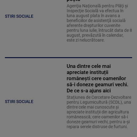
Agenţia Naţională pentru Plăţi şi
Inspecţie Socială va efectua în
luna august plata în avans a
STIRI SOCIALE
beneficiilor de asistenţă socială
aferente drepturilor cuvenite
pentru luna iulie, întrucât data de 8
august, prevăzută în calendar,
este zi nelucrătoare.
Una dintre cele mai
apreciate instituții
românești cere oamenilor
să-i doneze geamuri vechi.
De ce s-a ajuns aici
Stațiunea de Cercetare-Dezvoltare
STIRI SOCIALE
pentru Legumicultură (SCDL), una
dintre cele mai cunoscute și
apreciate instituții din agricultura
românească, cere oamenilor să-i
doneze geamuri vechi, pentru a-și
repara serele distruse de furtuni.