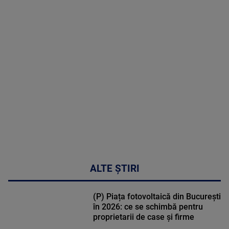
poate
corecta
sindromul
cardio-
metabolic
MAI
MULTE
DETALII
17:46
ALTE ȘTIRI
(P) Piața fotovoltaică din București
în 2026: ce se schimbă pentru
proprietarii de case și firme