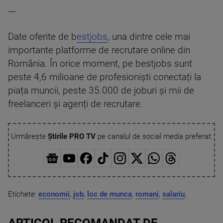
---
Date oferite de b
estjobs
, una dintre cele mai
importante platforme de recrutare online din
România. În orice moment, pe bestjobs sunt
peste 4,6 milioane de profesioniști conectați la
piața muncii, peste 35.000 de joburi și mii de
freelanceri și agenți de recrutare.
Urmărește
Știrile PRO TV
pe canalul de social media preferat:
Etichete:
economii
,
job
,
loc de munca
,
romani
,
salariu
,
ARTICOL RECOMANDAT DE