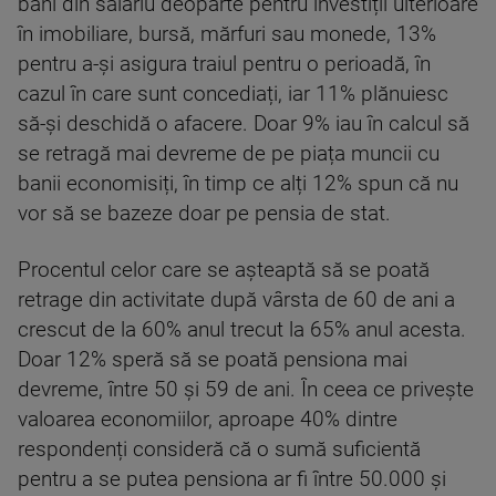
bani din salariu deoparte pentru investiții ulterioare
în imobiliare, bursă, mărfuri sau monede, 13%
pentru a-și asigura traiul pentru o perioadă, în
cazul în care sunt concediați, iar 11% plănuiesc
să-și deschidă o afacere. Doar 9% iau în calcul să
se retragă mai devreme de pe piața muncii cu
banii economisiți, în timp ce alți 12% spun că nu
vor să se bazeze doar pe pensia de stat.
Procentul celor care se așteaptă să se poată
retrage din activitate după vârsta de 60 de ani a
crescut de la 60% anul trecut la 65% anul acesta.
Doar 12% speră să se poată pensiona mai
devreme, între 50 și 59 de ani. În ceea ce privește
valoarea economiilor, aproape 40% dintre
respondenți consideră că o sumă suficientă
pentru a se putea pensiona ar fi între 50.000 și