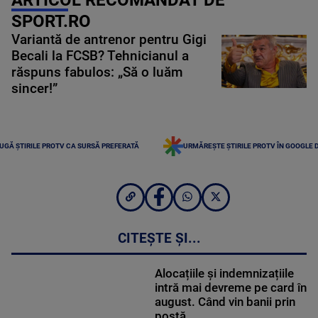
SPORT.RO
Variantă de antrenor pentru Gigi
Becali la FCSB? Tehnicianul a
răspuns fabulos: „Să o luăm
sincer!”
UGĂ ȘTIRILE PROTV CA SURSĂ PREFERATĂ
URMĂREȘTE ȘTIRILE PROTV ÎN GOOGLE 
CITEȘTE ȘI...
Alocațiile și indemnizațiile
intră mai devreme pe card în
august. Când vin banii prin
poștă