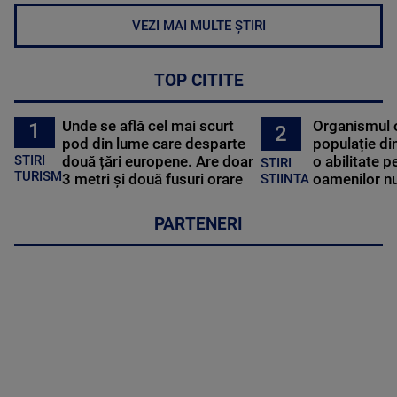
VEZI MAI MULTE ȘTIRI
TOP CITITE
Unde se află cel mai scurt
Organismul 
1
2
pod din lume care desparte
populație di
STIRI
două țări europene. Are doar
o abilitate p
STIRI
TURISM
3 metri și două fusuri orare
oamenilor nu
STIINTA
PARTENERI