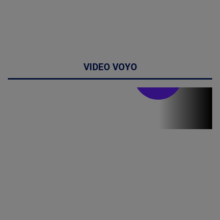
VIDEO VOYO
Doctor de
bine
(P) Terapia
hormonală în
menopauză