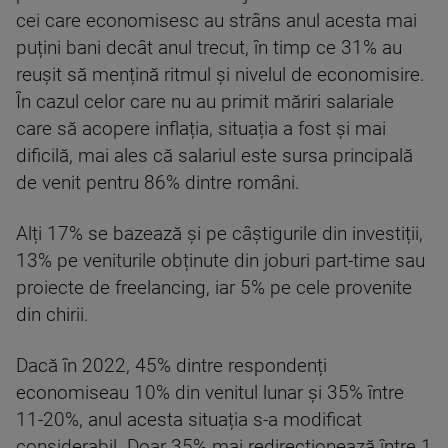
cei care economisesc au strâns anul acesta mai
puțini bani decât anul trecut, în timp ce 31% au
reușit să mențină ritmul și nivelul de economisire.
În cazul celor care nu au primit măriri salariale
care să acopere inflația, situația a fost și mai
dificilă, mai ales că salariul este sursa principală
de venit pentru 86% dintre români.
Alți 17% se bazează și pe câștigurile din investiții,
13% pe veniturile obținute din joburi part-time sau
proiecte de freelancing, iar 5% pe cele provenite
din chirii.
Dacă în 2022, 45% dintre respondenți
economiseau 10% din venitul lunar și 35% între
11-20%, anul acesta situația s-a modificat
considerabil. Doar 35% mai redirecționează între 1