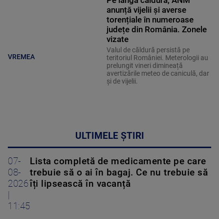
Pe lângă căldură, ANM
anunță vijelii și averse
torențiale în numeroase
județe din România. Zonele
vizate
Valul de căldură persistă pe
VREMEA
teritoriul României. Meterologii au
prelungit vineri dimineață
avertizările meteo de caniculă, dar
și de vijelii.
ULTIMELE ȘTIRI
07-
Lista completă de medicamente pe care
08-
trebuie să o ai în bagaj. Ce nu trebuie să
2026
îți lipsească în vacanță
|
11:45