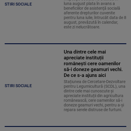
luna august plata în avans a
STIRI SOCIALE
beneficiilor de asistenţă socială
aferente drepturilor cuvenite
pentru luna iulie, întrucât data de 8
august, prevăzută în calendar,
este zi nelucrătoare.
Una dintre cele mai
apreciate instituții
românești cere oamenilor
să-i doneze geamuri vechi.
De ce s-a ajuns aici
Stațiunea de Cercetare-Dezvoltare
STIRI SOCIALE
pentru Legumicultură (SCDL), una
dintre cele mai cunoscute și
apreciate instituții din agricultura
românească, cere oamenilor să-i
doneze geamuri vechi, pentru a-și
repara serele distruse de furtuni.