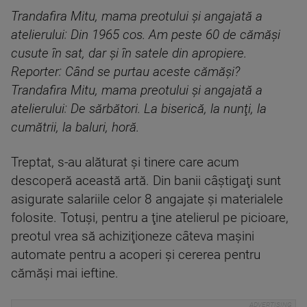
Trandafira Mitu, mama preotului şi angajată a
atelierului: Din 1965 cos. Am peste 60 de cămăşi
cusute în sat, dar şi în satele din apropiere.
Reporter: Când se purtau aceste cămăşi?
Trandafira Mitu, mama preotului şi angajată a
atelierului: De sărbători. La biserică, la nunţi, la
cumătrii, la baluri, horă.
Treptat, s-au alăturat şi tinere care acum
descoperă această artă. Din banii câştigaţi sunt
asigurate salariile celor 8 angajate şi materialele
folosite. Totuşi, pentru a ţine atelierul pe picioare,
preotul vrea să achiziţioneze câteva maşini
automate pentru a acoperi şi cererea pentru
cămăşi mai ieftine.