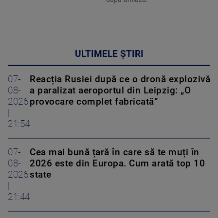
ULTIMELE ȘTIRI
07-
Reacția Rusiei după ce o dronă explozivă
08-
a paralizat aeroportul din Leipzig: „O
2026
provocare complet fabricată”
|
21:54
07-
Cea mai bună țară în care să te muți în
08-
2026 este din Europa. Cum arată top 10
2026
state
|
21:44