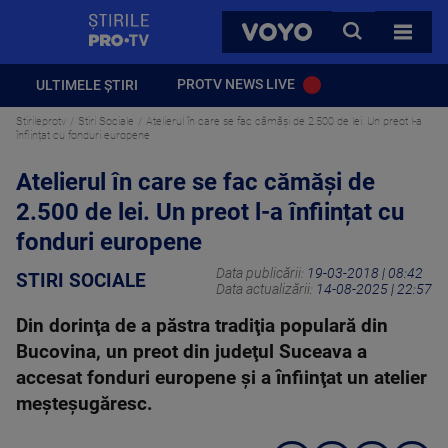
StirilePROTV
CAUTA
VOYO
TOATE 
PROTV NEWS LIVE
ULTIMELE ȘTIRI
Stirileprotv
Stiri Sociale
Atelierul în care se fac cămăși de 2.500 de lei. Un preot l-a
înființat cu fonduri europene
Atelierul în care se fac cămăși de
2.500 de lei. Un preot l-a înființat cu
fonduri europene
Data publicării:
19-03-2018 | 08:42
STIRI SOCIALE
Data actualizării:
14-08-2025 | 22:57
Din dorinţa de a păstra tradiţia populară din
Bucovina, un preot din judeţul Suceava a
accesat fonduri europene şi a înfiinţat un atelier
meşteşugăresc.