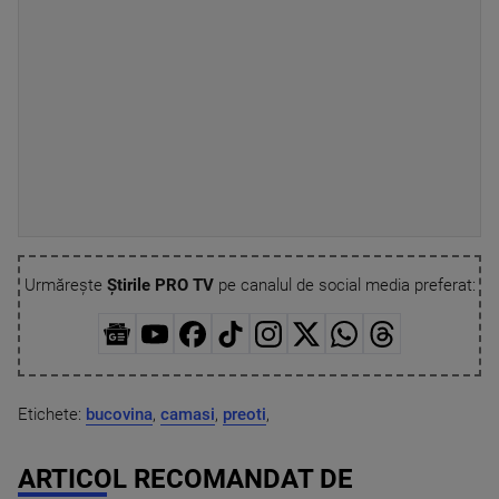
Urmărește
Știrile PRO TV
pe canalul de social media preferat:
Etichete:
bucovina
,
camasi
,
preoti
,
ARTICOL RECOMANDAT DE