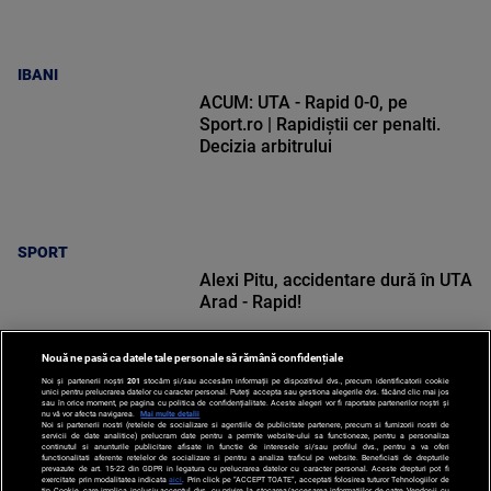
IBANI
ACUM: UTA - Rapid 0-0, pe
Sport.ro | Rapidiștii cer penalti.
Decizia arbitrului
SPORT
Alexi Pitu, accidentare dură în UTA
Arad - Rapid!
Nouă ne pasă ca datele tale personale să rămână confidențiale
Noi și partenerii noștri
201
stocăm și/sau accesăm informații pe dispozitivul dvs., precum identificatorii cookie
unici pentru prelucrarea datelor cu caracter personal. Puteți accepta sau gestiona alegerile dvs. făcând clic mai jos
sau în orice moment, pe pagina cu politica de confidențialitate. Aceste alegeri vor fi raportate partenerilor noștri și
nu vă vor afecta navigarea.
Mai multe detalii
Noi si partenerii nostri (retelele de socializare si agentiile de publicitate partenere, precum si furnizorii nostri de
SPORT
servicii de date analitice) prelucram date pentru a permite website-ului sa functioneze, pentru a personaliza
continutul si anunturile publicitare afisate in functie de interesele si/sau profilul dvs., pentru a va oferi
functionalitati aferente retelelor de socializare si pentru a analiza traficul pe website. Beneficiati de drepturile
prevazute de art. 15-22 din GDPR in legatura cu prelucrarea datelor cu caracter personal. Aceste drepturi pot fi
exercitate prin modalitatea indicata
aici
. Prin click pe “ACCEPT TOATE”, acceptati folosirea tuturor Tehnologiilor de
tip Cookie, care implica inclusiv acceptul dvs. cu privire la stocarea/accesarea informatiilor de catre Vendor-ii cu