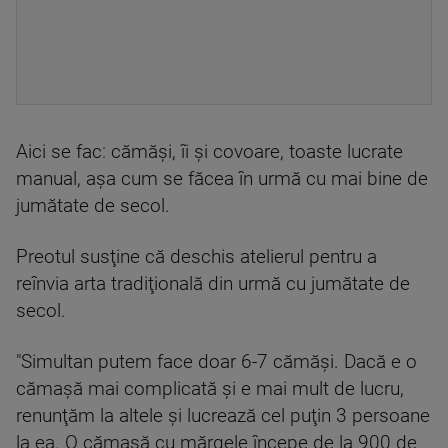
Aici se fac: cămăşi, îi şi covoare, toaste lucrate
manual, aşa cum se făcea în urmă cu mai bine de
jumătate de secol.
Preotul susţine că deschis atelierul pentru a
reînvia arta tradiţională din urmă cu jumătate de
secol.
"Simultan putem face doar 6-7 cămăşi. Dacă e o
cămaşă mai complicată şi e mai mult de lucru,
renunţăm la altele şi lucrează cel puţin 3 persoane
la ea. O cămaşă cu mărgele începe de la 900 de