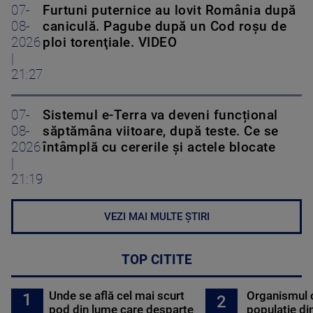
07-
Furtuni puternice au lovit România după
08-
caniculă. Pagube după un Cod roşu de
2026
ploi torenţiale. VIDEO
|
21:27
07-
Sistemul e-Terra va deveni funcțional
08-
săptămâna viitoare, după teste. Ce se
2026
întâmplă cu cererile și actele blocate
|
21:19
VEZI MAI MULTE ȘTIRI
TOP CITITE
Unde se află cel mai scurt
Organismul 
1
2
pod din lume care desparte
populație di