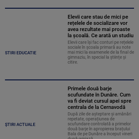
Elevii care stau de mici pe
rețelele de socializare vor
avea rezultate mai proaste
la școală. Ce arată un studiu
Elevii care îşi fac conturi pe rețelele
sociale în școala primară au note
mai mici la examenele de la final de
STIRI EDUCATIE
gimnaziu, în special la științe și
citire.
Primele două barje
scufundate în Dunăre. Cum
va fi deviat cursul apei spre
centrala de la Cernavodă
După zile de așteptare și amânări
repetate, operațiunea de
scufundare controlată a primelor
ȘTIRI ACTUALE
două barje în apropierea brațului
Bala de pe Dunăre a început vineri
după-amiază.