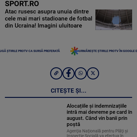
SPORT.RO
Atac rusesc asupra unuia dintre
cele mai mari stadioane de fotbal
din Ucraina! Imagini uluitoare
UGĂ ȘTIRILE PROTV CA SURSĂ PREFERATĂ
URMĂREȘTE ȘTIRILE PROTV ÎN GOOGLE 
CITEȘTE ȘI...
Alocațiile și indemnizațiile
intră mai devreme pe card în
august. Când vin banii prin
poștă
Agenţia Naţională pentru Plăţi şi
Inspecţie Socială va efectua în