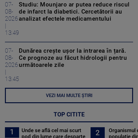
07-
Studiu: Mounjaro ar putea reduce riscul
08-
de infarct la diabetici. Cercetătorii au
2026
analizat efectele medicamentului
|
13:49
07-
Dunărea crește ușor la intrarea în țară.
08-
Ce prognoze au făcut hidrologii pentru
2026
următoarele zile
|
13:45
VEZI MAI MULTE ȘTIRI
TOP CITITE
Unde se află cel mai scurt
Organismul 
1
2
pod din lume care desparte
populație di