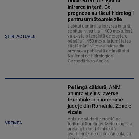
Dunărea crește ușor la
intrarea în țară. Ce
prognoze au făcut hidrologii
pentru următoarele zile
Debitul Dunării, la intrarea în ţară,
se situa, vineri, la 1.400 mc/s, însă
va exista o tendinţă de creştere
ȘTIRI ACTUALE
până la 1.450 mc/s, la jumătatea
săptămânii viitoare, reiese din
prognoza publicată de Institutul
Naţional de Hidrologie şi
Gospodărire a Apelor.
Pe lângă căldură, ANM
anunță vijelii și averse
torențiale în numeroase
județe din România. Zonele
vizate
Valul de căldură persistă pe
VREMEA
teritoriul României. Meterologii au
prelungit vineri dimineață
avertizările meteo de caniculă, dar
și de vijelii.