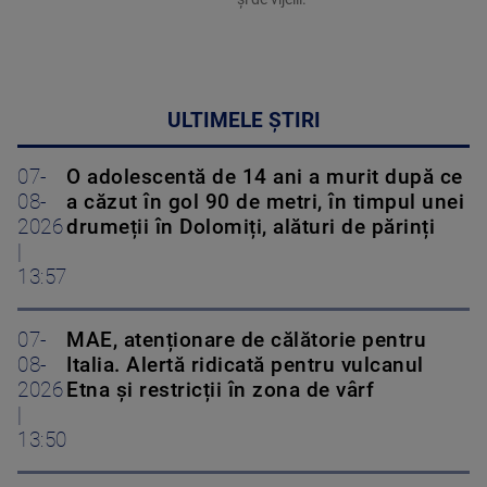
ULTIMELE ȘTIRI
07-
O adolescentă de 14 ani a murit după ce
08-
a căzut în gol 90 de metri, în timpul unei
2026
drumeții în Dolomiți, alături de părinți
|
13:57
07-
MAE, atenționare de călătorie pentru
08-
Italia. Alertă ridicată pentru vulcanul
2026
Etna și restricții în zona de vârf
|
13:50