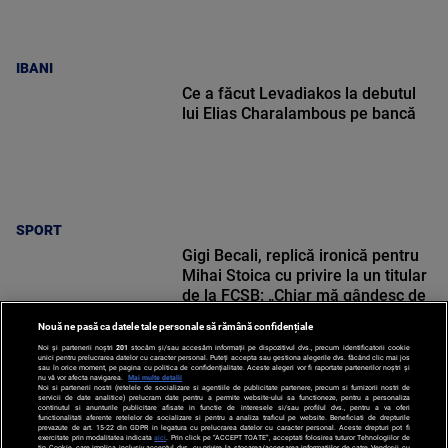
IBANI
Ce a făcut Levadiakos la debutul
lui Elias Charalambous pe bancă
SPORT
Gigi Becali, replică ironică pentru
Mihai Stoica cu privire la un titular
de la FCSB: „Chiar mă gândesc de
acum”
Nouă ne pasă ca datele tale personale să rămână confidențiale
Noi și partenerii noștri
201
stocăm și/sau accesăm informații pe dispozitivul dvs., precum identificatorii cookie
unici pentru prelucrarea datelor cu caracter personal. Puteți accepta sau gestiona alegerile dvs. făcând clic mai jos
sau în orice moment, pe pagina cu politica de confidențialitate. Aceste alegeri vor fi raportate partenerilor noștri și
nu vă vor afecta navigarea.
Mai multe detalii
Noi si partenerii nostri (retelele de socializare si agentiile de publicitate partenere, precum si furnizorii nostri de
SPORT
servicii de date analitice) prelucram date pentru a permite website-ului sa functioneze, pentru a personaliza
continutul si anunturile publicitare afisate in functie de interesele si/sau profilul dvs., pentru a va oferi
functionalitati aferente retelelor de socializare si pentru a analiza traficul pe website. Beneficiati de drepturile
prevazute de art. 15-22 din GDPR in legatura cu prelucrarea datelor cu caracter personal. Aceste drepturi pot fi
exercitate prin modalitatea indicata
aici
. Prin click pe “ACCEPT TOATE”, acceptati folosirea tuturor Tehnologiilor de
tip Cookie, care implica inclusiv acceptul dvs. cu privire la stocarea/accesarea informatiilor de catre Vendor-ii cu