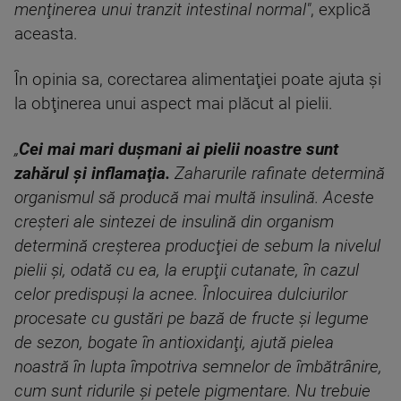
menţinerea unui tranzit intestinal normal"
, explică
aceasta.
În opinia sa, corectarea alimentaţiei poate ajuta şi
la obţinerea unui aspect mai plăcut al pielii.
„
Cei mai mari duşmani ai pielii noastre sunt
zahărul şi inflamaţia.
Zaharurile rafinate determină
organismul să producă mai multă insulină. Aceste
creşteri ale sintezei de insulină din organism
determină creşterea producţiei de sebum la nivelul
pielii şi, odată cu ea, la erupţii cutanate, în cazul
celor predispuşi la acnee. Înlocuirea dulciurilor
procesate cu gustări pe bază de fructe şi legume
de sezon, bogate în antioxidanţi, ajută pielea
noastră în lupta împotriva semnelor de îmbătrânire,
cum sunt ridurile şi petele pigmentare. Nu trebuie