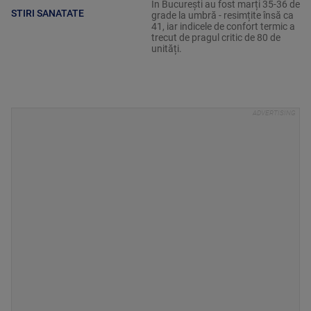
În București au fost marți 35-36 de
STIRI SANATATE
grade la umbră - resimțite însă ca
41, iar indicele de confort termic a
trecut de pragul critic de 80 de
unități.