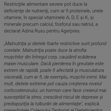
Restricţiile alimentare severe pot duce la
deficienţe de nutrienţi, cum ar fi proteinele, unele
vitamine, în special vitaminele A, D, E şi K, şi
minerale precum calciul, fosforul sau natriul, a
declarat Adina Rusu pentru Agerpres.
„Malnutriţia şi dietele foarte restrictive sunt profund
corelate. Malnutriţia poate duce la atrofia
muşchilor din întregul corp, cauzând scăderea
masei musculare. Dacă pierderea în greutate este
extrem de rapidă, poate fi afectată şi musculatura
viscerală, cum ar fi, de exemplu, muşchii inimii. Mai
mult, dietele extreme pot cauza creşterea nivelul
corticosteronului, un hormon care face creierul mai
susceptibil la stres, crescând riscul de depresie şi
predispoziţia la tulburări de alimentaţie",
explică
preşedintele Colegiului Teritorial al Dieteticienilor