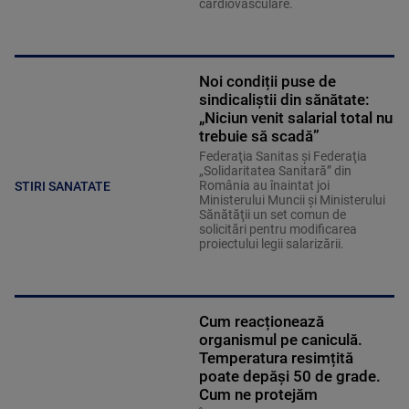
cardiovasculare.
Noi condiții puse de
sindicaliștii din sănătate:
„Niciun venit salarial total nu
trebuie să scadă”
Federaţia Sanitas şi Federaţia
„Solidaritatea Sanitară” din
România au înaintat joi
STIRI SANATATE
Ministerului Muncii şi Ministerului
Sănătăţii un set comun de
solicitări pentru modificarea
proiectului legii salarizării.
Cum reacționează
organismul pe caniculă.
Temperatura resimțită
poate depăși 50 de grade.
Cum ne protejăm