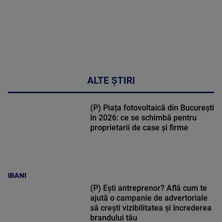
MAI
MULTE
DETALII
17:46
ALTE ȘTIRI
(P) Piața fotovoltaică din București
în 2026: ce se schimbă pentru
proprietarii de case și firme
IBANI
(P) Ești antreprenor? Află cum te
ajută o campanie de advertoriale
să crești vizibilitatea și încrederea
brandului tău