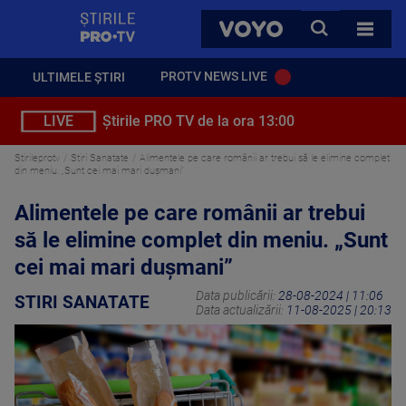
StirilePROTV
CAUTA
VOYO
TOATE 
PROTV NEWS LIVE
ULTIMELE ȘTIRI
LIVE
Știrile PRO TV de la ora 13:00
Stirileprotv
Stiri Sanatate
Alimentele pe care românii ar trebui să le elimine complet
din meniu. „Sunt cei mai mari duşmani”
Alimentele pe care românii ar trebui
să le elimine complet din meniu. „Sunt
cei mai mari duşmani”
Data publicării:
28-08-2024 | 11:06
STIRI SANATATE
Data actualizării:
11-08-2025 | 20:13