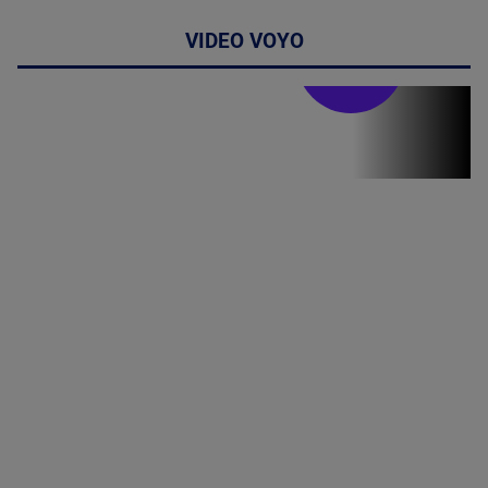
VIDEO VOYO
Stirile PRO TV
Stirile PRO
TV # 19.00 -
07 August
2026
MAI
MULTE
DETALII