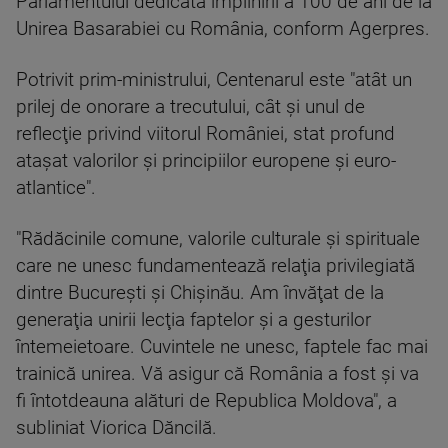
Parlamentului dedicată împlinirii a 100 de ani de la
Unirea Basarabiei cu România, conform Agerpres.
Potrivit prim-ministrului, Centenarul este "atât un
prilej de onorare a trecutului, cât şi unul de
reflecţie privind viitorul României, stat profund
ataşat valorilor şi principiilor europene şi euro-
atlantice".
"Rădăcinile comune, valorile culturale şi spirituale
care ne unesc fundamentează relaţia privilegiată
dintre Bucureşti şi Chişinău. Am învăţat de la
generaţia unirii lecţia faptelor şi a gesturilor
întemeietoare. Cuvintele ne unesc, faptele fac mai
trainică unirea. Vă asigur că România a fost şi va
fi întotdeauna alături de Republica Moldova", a
subliniat Viorica Dăncilă.