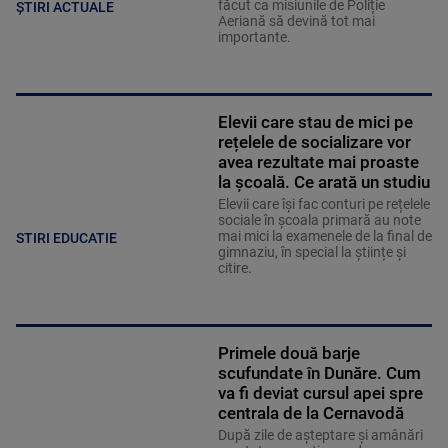
făcut ca misiunile de Poliție
ȘTIRI ACTUALE
Aeriană să devină tot mai
importante.
Elevii care stau de mici pe
rețelele de socializare vor
avea rezultate mai proaste
la școală. Ce arată un studiu
Elevii care îşi fac conturi pe rețelele
sociale în școala primară au note
mai mici la examenele de la final de
STIRI EDUCATIE
gimnaziu, în special la științe și
citire.
Primele două barje
scufundate în Dunăre. Cum
va fi deviat cursul apei spre
centrala de la Cernavodă
După zile de așteptare și amânări