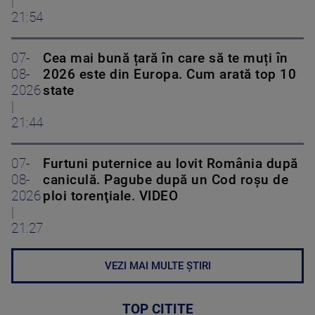
|
21:54
07-
Cea mai bună țară în care să te muți în
08-
2026 este din Europa. Cum arată top 10
2026
state
|
21:44
07-
Furtuni puternice au lovit România după
08-
caniculă. Pagube după un Cod roşu de
2026
ploi torenţiale. VIDEO
|
21:27
VEZI MAI MULTE ȘTIRI
TOP CITITE