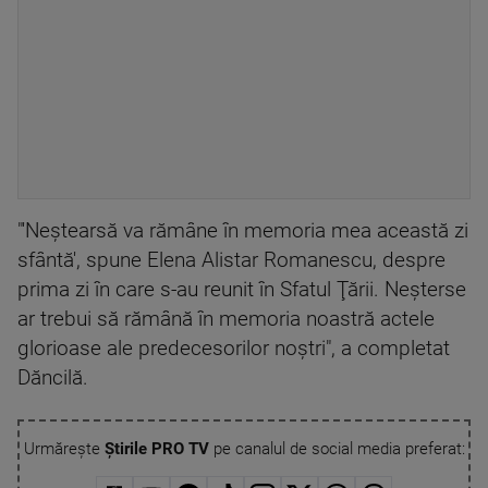
"'Neştearsă va rămâne în memoria mea această zi
sfântă', spune Elena Alistar Romanescu, despre
prima zi în care s-au reunit în Sfatul Ţării. Neşterse
ar trebui să rămână în memoria noastră actele
glorioase ale predecesorilor noştri", a completat
Dăncilă.
Urmărește
Știrile PRO TV
pe canalul de social media preferat: