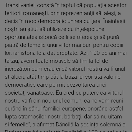
Transilvaniei, constă în faptul că populaţia acestor
teritorii româneşti, prin reprezentanţii săi aleşi, a
decis în mod democratic unirea cu ţara. Înaintaşii
noştri au ştiut să utilizeze cu înţelepciune
oportunitatea istorică ce li se oferea şi să pună
piatră de temelie unui viitor mai bun pentru copiii
lor, iar istoria le-a dat dreptate. Azi, 100 de ani mai
târziu, avem toate motivele să fim la fel de
încrezători cum erau ei că viitorul nostru va fi unul
strălucit, atât timp cât la baza lui vor sta valorile
democratice care permit dezvoltarea unei
societăţi sănătoase. Eu cred cu putere că viitorul
nostru va fi din nou unul comun, că ne vom reuni
curând în sânul familiei europene, onorând astfel
lupta strămoşilor noştri, bărbaţi, dar să nu uităm
şi femeile", a afirmat Dăncilă la şedinţa solemnă a