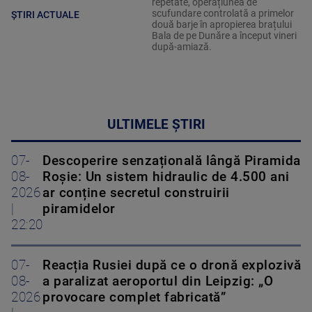
repetate, operațiunea de
scufundare controlată a primelor
ȘTIRI ACTUALE
două barje în apropierea brațului
Bala de pe Dunăre a început vineri
după-amiază.
ULTIMELE ȘTIRI
07-
Descoperire senzațională lângă Piramida
08-
Roșie: Un sistem hidraulic de 4.500 ani
2026
ar conține secretul construirii
|
piramidelor
22:20
07-
Reacția Rusiei după ce o dronă explozivă
08-
a paralizat aeroportul din Leipzig: „O
2026
provocare complet fabricată”