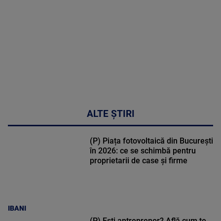
48:24
ALTE ȘTIRI
(P) Piața fotovoltaică din București
în 2026: ce se schimbă pentru
proprietarii de case și firme
IBANI
(P) Ești antreprenor? Află cum te