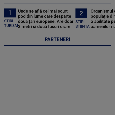
Unde se află cel mai scurt
Organismul 
1
2
pod din lume care desparte
populație di
STIRI
două țări europene. Are doar
o abilitate p
STIRI
TURISM
3 metri și două fusuri orare
oamenilor nu
STIINTA
PARTENERI