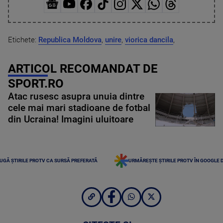
Etichete:
Republica Moldova
,
unire
,
viorica dancila
,
ARTICOL RECOMANDAT DE
SPORT.RO
Atac rusesc asupra unuia dintre
cele mai mari stadioane de fotbal
din Ucraina! Imagini uluitoare
UGĂ ȘTIRILE PROTV CA SURSĂ PREFERATĂ
URMĂREȘTE ȘTIRILE PROTV ÎN GOOGLE 