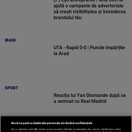
ajută o campanie de advertoriale
să crești vizibilitatea și încrederea
brandului tău
IBANI
UTA - Rapid 0-0 | Puncte împărțite
la Arad
SPORT
Reacția lui Yan Diomande după ce
a semnat cu Real Madrid
Nouă ne pasă ca datele tale personale să rămână confidențiale
Noi și partenerii noștri
201
stocăm și/sau accesăm informații pe dispozitivul dvs., precum identificatorii cookie