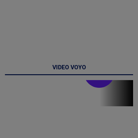
VIDEO VOYO
Stirile PRO TV
Stirile PRO