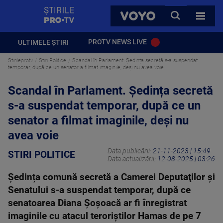
StirilePROTV
CAUTA
VOYO
TOATE 
PROTV NEWS LIVE
ULTIMELE ȘTIRI
Stirileprotv
Stiri Politice
Scandal în Parlament. Ședința secretă s-a suspendat
temporar, după ce un senator a filmat imaginile, deși nu avea voie
Scandal în Parlament. Ședința secretă
s-a suspendat temporar, după ce un
senator a filmat imaginile, deși nu
avea voie
Data publicării:
21-11-2023 | 15:49
STIRI POLITICE
Data actualizării:
12-08-2025 | 03:26
Ședința comună secretă a Camerei Deputaţilor şi
Senatului s-a suspendat temporar, după ce
senatoarea Diana Șoșoacă ar fi înregistrat
imaginile cu atacul teroriștilor Hamas de pe 7