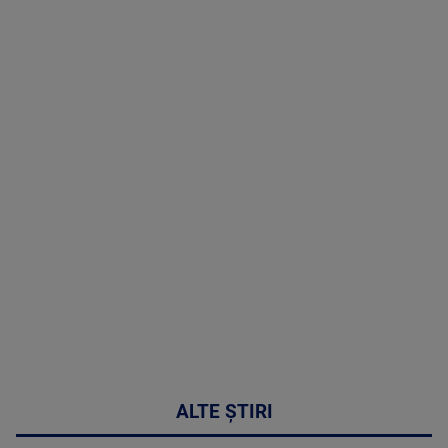
TV # 19.00 -
05 August
2026
MAI
MULTE
DETALII
50:27
ALTE ȘTIRI