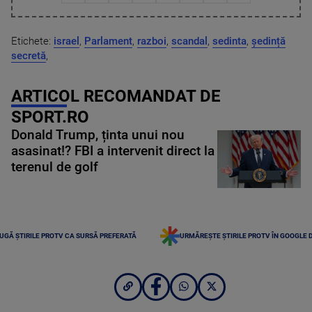
Etichete:
israel
,
Parlament
,
razboi
,
scandal
,
sedinta
,
ședință
secretă
,
ARTICOL RECOMANDAT DE
SPORT.RO
Donald Trump, ținta unui nou
asasinat!? FBI a intervenit direct la
terenul de golf
UGĂ ȘTIRILE PROTV CA SURSĂ PREFERATĂ
URMĂREȘTE ȘTIRILE PROTV ÎN GOOGLE 