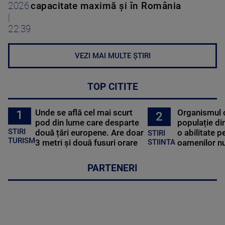
2026
capacitate maximă și în România
|
22:39
VEZI MAI MULTE ȘTIRI
TOP CITITE
Unde se află cel mai scurt
Organismul 
1
2
pod din lume care desparte
populație di
STIRI
două țări europene. Are doar
o abilitate p
STIRI
TURISM
3 metri și două fusuri orare
oamenilor nu
STIINTA
PARTENERI