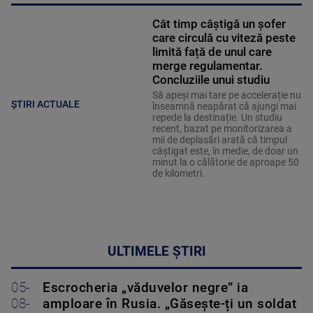
Cât timp câștigă un șofer
care circulă cu viteză peste
limită față de unul care
merge regulamentar.
Concluziile unui studiu
Să apeși mai tare pe accelerație nu
ȘTIRI ACTUALE
înseamnă neapărat că ajungi mai
repede la destinație. Un studiu
recent, bazat pe monitorizarea a
mii de deplasări arată că timpul
câștigat este, în medie, de doar un
minut la o călătorie de aproape 50
de kilometri.
ULTIMELE ȘTIRI
05-
Escrocheria „văduvelor negre” ia
08-
amploare în Rusia. „Găsește-ți un soldat