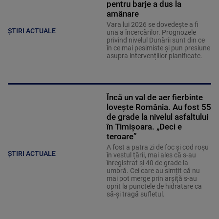
pentru barje a dus la
amânare
Vara lui 2026 se dovedește a fi
ȘTIRI ACTUALE
una a încercărilor. Prognozele
privind nivelul Dunării sunt din ce
în ce mai pesimiste și pun presiune
asupra intervențiilor planificate.
Încă un val de aer fierbinte
lovește România. Au fost 55
de grade la nivelul asfaltului
în Timișoara. „Deci e
teroare”
A fost a patra zi de foc și cod roșu
ȘTIRI ACTUALE
în vestul țării, mai ales că s-au
înregistrat și 40 de grade la
umbră. Cei care au simțit că nu
mai pot merge prin arșiță s-au
oprit la punctele de hidratare ca
să-și tragă sufletul.