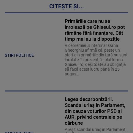
CITEȘTE ȘI...
Primăriile care nu se
înrolează pe Ghiseul.ro pot
rămâne fără finanțare. Cât
timp mai au la dispoziție
Vicepremierul interimar Oana
Gheorghiu afirmă că, peste un
sfert din primăriile din ţară nu sunt
STIRI POLITICE
înrolate, în prezent, în platforma
Ghiseul.ro, deşi toate au obligaţia
să facă acest lucru până în 25
august.
Legea decarbonizării.
Scandal uriaș în Parlament,
din cauza voturilor PSD și
AUR, privind centralele pe
cărbune
A ieșit scandal uriaș în Parlament,