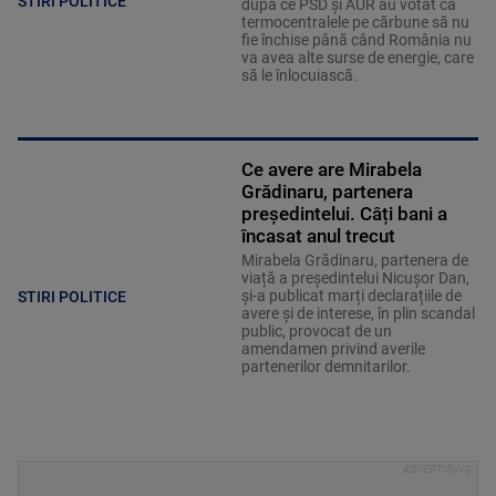
STIRI POLITICE
după ce PSD și AUR au votat ca
termocentralele pe cărbune să nu
fie închise până când România nu
va avea alte surse de energie, care
să le înlocuiască.
Ce avere are Mirabela
Grădinaru, partenera
președintelui. Câți bani a
încasat anul trecut
Mirabela Grădinaru, partenera de
viață a președintelui Nicușor Dan,
și-a publicat marți declarațiile de
STIRI POLITICE
avere și de interese, în plin scandal
public, provocat de un
amendamen privind averile
partenerilor demnitarilor.