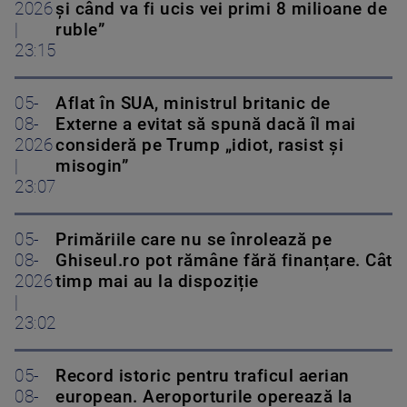
2026
și când va fi ucis vei primi 8 milioane de
|
ruble”
23:15
05-
Aflat în SUA, ministrul britanic de
08-
Externe a evitat să spună dacă îl mai
2026
consideră pe Trump „idiot, rasist și
|
misogin”
23:07
05-
Primăriile care nu se înrolează pe
08-
Ghiseul.ro pot rămâne fără finanțare. Cât
2026
timp mai au la dispoziție
|
23:02
05-
Record istoric pentru traficul aerian
08-
european. Aeroporturile operează la