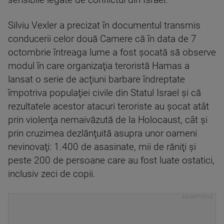
sensibile legate de conflictul din Israel.
Silviu Vexler a precizat în documentul transmis
conducerii celor două Camere că în data de 7
octombrie întreaga lume a fost şocată să observe
modul în care organizaţia teroristă Hamas a
lansat o serie de acţiuni barbare îndreptate
împotriva populaţiei civile din Statul Israel şi că
rezultatele acestor atacuri teroriste au şocat atât
prin violenţa nemaivăzută de la Holocaust, cât şi
prin cruzimea dezlănţuită asupra unor oameni
nevinovaţi: 1.400 de asasinate, mii de răniţi şi
peste 200 de persoane care au fost luate ostatici,
inclusiv zeci de copii.