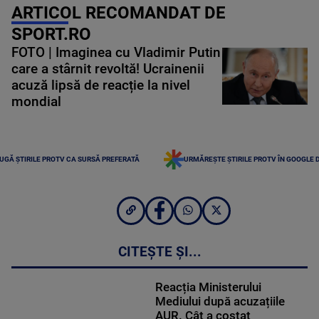
ARTICOL RECOMANDAT DE
SPORT.RO
FOTO | Imaginea cu Vladimir Putin
care a stârnit revoltă! Ucrainenii
acuză lipsă de reacție la nivel
mondial
UGĂ ȘTIRILE PROTV CA SURSĂ PREFERATĂ
URMĂREȘTE ȘTIRILE PROTV ÎN GOOGLE 
CITEȘTE ȘI...
Reacția Ministerului
Mediului după acuzațiile
AUR. Cât a costat