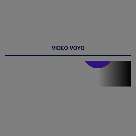
VIDEO VOYO
Stirile PRO TV
Stirile PRO
TV # 19.00 -
8 August