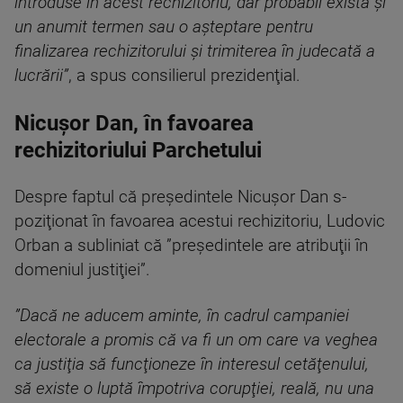
introduse în acest rechizitoriu, dar probabil exista şi
un anumit termen sau o aşteptare pentru
finalizarea rechizitorului şi trimiterea în judecată a
lucrării”
, a spus consilierul prezidenţial.
Nicuşor Dan, în favoarea
rechizitoriului Parchetului
Despre faptul că preşedintele Nicuşor Dan s-
poziţionat în favoarea acestui rechizitoriu, Ludovic
Orban a subliniat că ”preşedintele are atribuţii în
domeniul justiţiei”.
”Dacă ne aducem aminte, în cadrul campaniei
electorale a promis că va fi un om care va veghea
ca justiţia să funcţioneze în interesul cetăţenului,
să existe o luptă împotriva corupţiei, reală, nu una