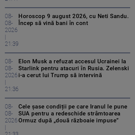
08-
Horoscop 9 august 2026, cu Neti Sandu.
08-
Încep să vină bani în cont
2026
|
21:39
08-
Elon Musk a refuzat accesul Ucrainei la
08-
Starlink pentru atacuri în Rusia. Zelenski
2026
i-a cerut lui Trump să intervină
|
21:36
08-
Cele șase condiții pe care Iranul le pune
08-
SUA pentru a redeschide strâmtoarea
2026
Ormuz după „două războaie impuse”
|
21:33