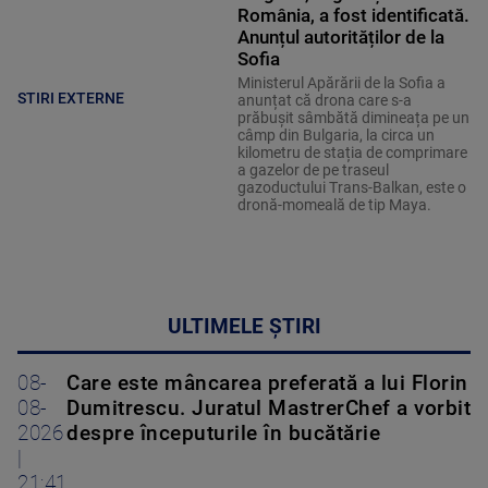
România, a fost identificată.
Anunțul autorităților de la
Sofia
Ministerul Apărării de la Sofia a
STIRI EXTERNE
anunțat că drona care s-a
prăbușit sâmbătă dimineața pe un
câmp din Bulgaria, la circa un
kilometru de stația de comprimare
a gazelor de pe traseul
gazoductului Trans-Balkan, este o
dronă-momeală de tip Maya.
ULTIMELE ȘTIRI
08-
Care este mâncarea preferată a lui Florin
08-
Dumitrescu. Juratul MastrerChef a vorbit
2026
despre începuturile în bucătărie
|
21:41