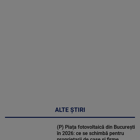
2026
MAI
MULTE
DETALII
30:33
ALTE ȘTIRI
(P) Piața fotovoltaică din București
în 2026: ce se schimbă pentru
proprietarii de case și firme