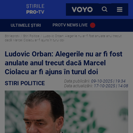
StirilePROTV
CAUTA
VOYO
TOATE 
PROTV NEWS LIVE
ULTIMELE ȘTIRI
Stirileprotv
Stiri Politice
Ludovic Orban: Alegerile nu ar fi fost anulate anul trecut
dacă Marcel Ciolacu ar fi ajuns în turul doi
Ludovic Orban: Alegerile nu ar fi fost
anulate anul trecut dacă Marcel
Ciolacu ar fi ajuns în turul doi
Data publicării:
09-10-2025 | 19:34
STIRI POLITICE
Data actualizării:
17-10-2025 | 14:08