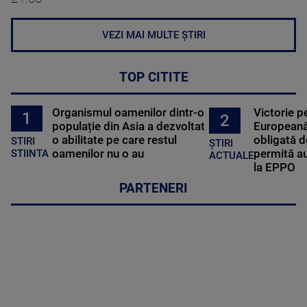
VEZI MAI MULTE ȘTIRI
TOP CITITE
Organismul oamenilor dintr-o
Victorie p
1
2
populație din Asia a dezvoltat
Europeană
o abilitate pe care restul
obligată d
STIRI
ȘTIRI
oamenilor nu o au
permită au
STIINTA
ACTUALE
la EPPO
PARTENERI