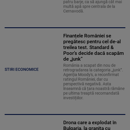
patru barje, ca să ajungă cât mai
multă apă spre centrala de la
Cernavodă.
Finanțele României se
pregătesc pentru cel de-al
treilea test. Standard &
Poor’s decide dacă scapăm
de „junk”
România a scapat din nou de
STIRI ECONOMICE
retrogradarea la categoria „junk”.
Agenția Moody's, a reconfirmat
ratingul României, dar cu
perspectivă negativă. Asta
înseamnă că țara noastră rămâne
pe ultima treaptă recomandată
investițiilor.
Drona care a explodat în
Bulgaria, la granița cu