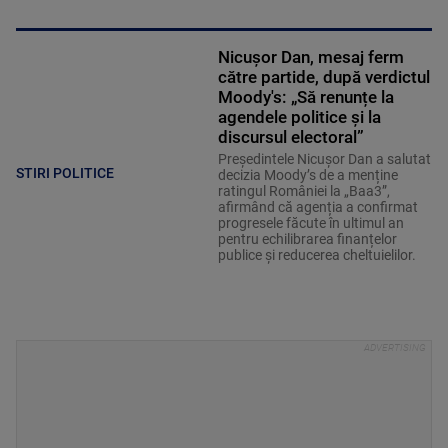
Nicușor Dan, mesaj ferm
către partide, după verdictul
Moody's: „Să renunțe la
agendele politice şi la
discursul electoral”
Președintele Nicușor Dan a salutat
STIRI POLITICE
decizia Moody’s de a menține
ratingul României la „Baa3”,
afirmând că agenția a confirmat
progresele făcute în ultimul an
pentru echilibrarea finanțelor
publice și reducerea cheltuielilor.