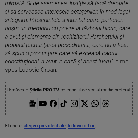
mimată. Şi de asemenea, justiţia să facă dreptate
şi să servească interesele cetăţenilor, în mod legal
şi legitim. Preşedintele a înaintat către partenerii
noştri un memoriu cu privire la războiul hibrid, care
a avut şi elemente din rechizitorul Parchetului şi
probabil pronunţarea preşedintelui, care nu a fost,
să spun o pronunţare care să exceadă cadrul
constituţional, a avut la bază şi acest lucru”,
a mai
spus Ludovic Orban.
Urmărește
Știrile PRO TV
pe canalul de social media preferat:
Etichete:
alegeri prezidentiale
,
ludovic orban
,