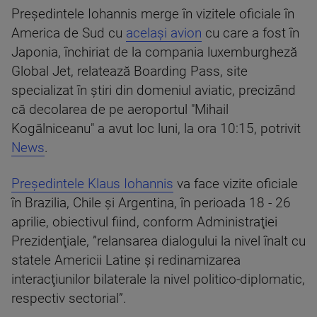
Preşedintele Iohannis merge în vizitele oficiale în
America de Sud cu
acelaşi avion
cu care a fost în
Japonia, închiriat de la compania luxemburgheză
Global Jet, relatează Boarding Pass, site
specializat în ştiri din domeniul aviatic, precizând
că decolarea de pe aeroportul "Mihail
Kogălniceanu" a avut loc luni, la ora 10:15, potrivit
News
.
Preşedintele Klaus Iohannis
va face vizite oficiale
în Brazilia, Chile şi Argentina, în perioada 18 - 26
aprilie, obiectivul fiind, conform Administraţiei
Prezidenţiale, ”relansarea dialogului la nivel înalt cu
statele Americii Latine şi redinamizarea
interacţiunilor bilaterale la nivel politico-diplomatic,
respectiv sectorial”.