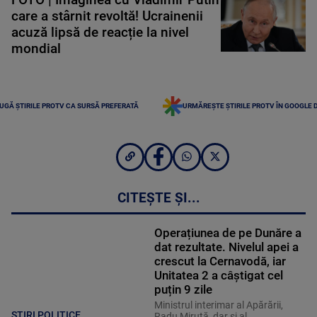
care a stârnit revoltă! Ucrainenii
acuză lipsă de reacție la nivel
mondial
UGĂ ȘTIRILE PROTV CA SURSĂ PREFERATĂ
URMĂREȘTE ȘTIRILE PROTV ÎN GOOGLE 
CITEȘTE ȘI...
Operațiunea de pe Dunăre a
dat rezultate. Nivelul apei a
crescut la Cernavodă, iar
Unitatea 2 a câștigat cel
puțin 9 zile
Ministrul interimar al Apărării,
STIRI POLITICE
Radu Miruţă, dar şi al