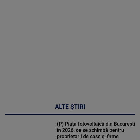
2026
MAI
MULTE
DETALII
30:33
ALTE ȘTIRI
(P) Piața fotovoltaică din București
în 2026: ce se schimbă pentru
proprietarii de case și firme