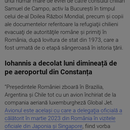
unui număr mare de evrei de către consulul chilian
Samuel de Campo, activ la Bucureşti în timpul
celui de-al Doilea Război Mondial, precum și copii
ale documentelor referitoare la refugiaţii chilieni
evacuaţi de autorităţile române şi primiţi în
România, după lovitura de stat din 1973, care a
fost urmată de o etapă sângeroasă în istoria ţării.
Iohannis a decolat luni dimineață de
pe aeroportul din Constanța
”Preşedintele României zboară în Brazilia,
Argentina şi Chile tot cu un avion închiriat de la
compania aeriană luxemburgheză Global Jet.
Avionul este acelaşi cu care a delegaţia oficială a
călătorit în martie 2023 din România în vizitele
oficiale din Japonia şi Singapore
, fiind vorba