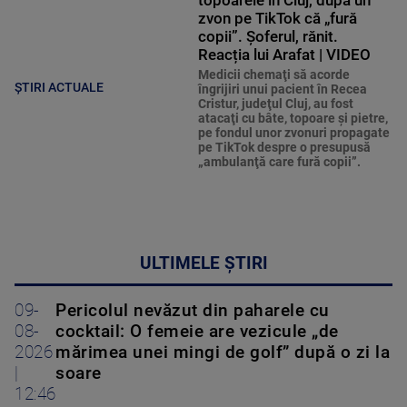
topoarele în Cluj, după un
zvon pe TikTok că „fură
copii”. Șoferul, rănit.
Reacția lui Arafat | VIDEO
Medicii chemaţi să acorde
ȘTIRI ACTUALE
îngrijiri unui pacient în Recea
Cristur, judeţul Cluj, au fost
atacaţi cu bâte, topoare şi pietre,
pe fondul unor zvonuri propagate
pe TikTok despre o presupusă
„ambulanţă care fură copii”.
ULTIMELE ȘTIRI
09-
Pericolul nevăzut din paharele cu
08-
cocktail: O femeie are vezicule „de
2026
mărimea unei mingi de golf” după o zi la
|
soare
12:46