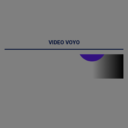
VIDEO VOYO
Stirile PRO TV
Stirile PRO
TV # 19.00 -
8 August