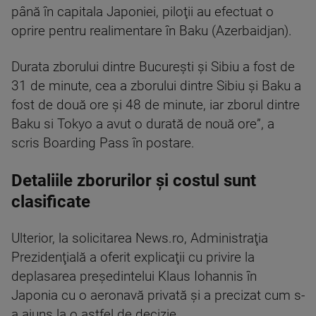
până în capitala Japoniei, piloţii au efectuat o
oprire pentru realimentare în Baku (Azerbaidjan).
Durata zborului dintre Bucureşti şi Sibiu a fost de
31 de minute, cea a zborului dintre Sibiu şi Baku a
fost de două ore şi 48 de minute, iar zborul dintre
Baku si Tokyo a avut o durată de nouă ore”, a
scris Boarding Pass în postare.
Detaliile zborurilor și costul sunt
clasificate
Ulterior, la solicitarea News.ro, Administraţia
Prezidenţială a oferit explicaţii cu privire la
deplasarea preşedintelui Klaus Iohannis în
Japonia cu o aeronavă privată şi a precizat cum s-
a ajuns la o astfel de decizie.