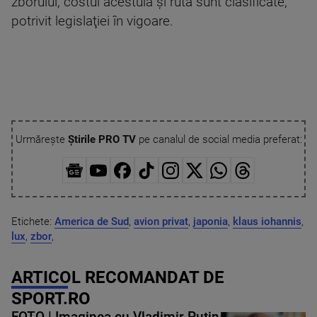
zborului, costul acestuia şi ruta sunt clasificate,
potrivit legislaţiei în vigoare.
Urmărește
Știrile PRO TV
pe canalul de social media preferat:
Etichete:
America de Sud
,
avion privat
,
japonia
,
klaus iohannis
,
lux
,
zbor
,
ARTICOL RECOMANDAT DE
SPORT.RO
FOTO | Imaginea cu Vladimir Putin