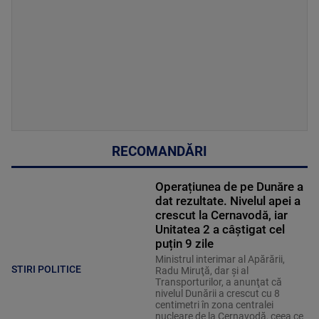
RECOMANDĂRI
Operațiunea de pe Dunăre a
dat rezultate. Nivelul apei a
crescut la Cernavodă, iar
Unitatea 2 a câștigat cel
puțin 9 zile
Ministrul interimar al Apărării,
STIRI POLITICE
Radu Miruţă, dar şi al
Transporturilor, a anunţat că
nivelul Dunării a crescut cu 8
centimetri în zona centralei
nucleare de la Cernavodă, ceea ce