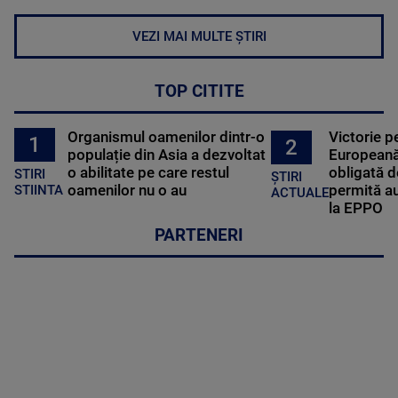
VEZI MAI MULTE ȘTIRI
TOP CITITE
Organismul oamenilor dintr-o
Victorie p
1
2
populație din Asia a dezvoltat
Europeană
o abilitate pe care restul
obligată d
STIRI
ȘTIRI
oamenilor nu o au
permită au
STIINTA
ACTUALE
la EPPO
PARTENERI