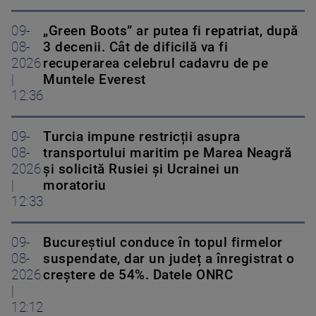
09-
„Green Boots” ar putea fi repatriat, după
08-
3 decenii. Cât de dificilă va fi
2026
recuperarea celebrul cadavru de pe
|
Muntele Everest
12:36
09-
Turcia impune restricții asupra
08-
transportului maritim pe Marea Neagră
2026
și solicită Rusiei și Ucrainei un
|
moratoriu
12:33
09-
Bucureștiul conduce în topul firmelor
08-
suspendate, dar un județ a înregistrat o
2026
creștere de 54%. Datele ONRC
|
12:12