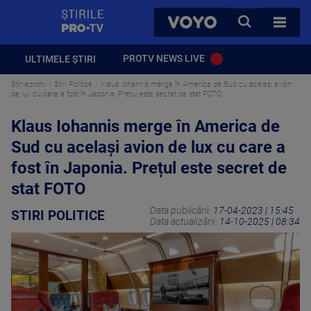
StirilePROTV
CAUTA
VOYO
TOATE 
PROTV NEWS LIVE
ULTIMELE ȘTIRI
Stirileprotv
Stiri Politice
Klaus Iohannis merge în America de Sud cu același avion
de lux cu care a fost în Japonia. Prețul este secret de stat FOTO
Klaus Iohannis merge în America de
Sud cu același avion de lux cu care a
fost în Japonia. Prețul este secret de
stat FOTO
Data publicării:
17-04-2023 | 15:45
STIRI POLITICE
Data actualizării:
14-10-2025 | 08:34