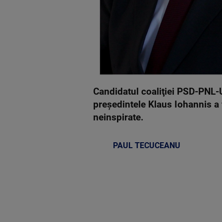
Candidatul coaliţiei PSD-PNL-U
preşedintele Klaus Iohannis a f
neinspirate.
PAUL TECUCEANU