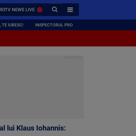
CAUTA
ROTV NEWS LIVE
TOATE CATEGORIILE
 TE IUBESC!
INSPECTORUL PRO
"
l lui Klaus Iohannis: