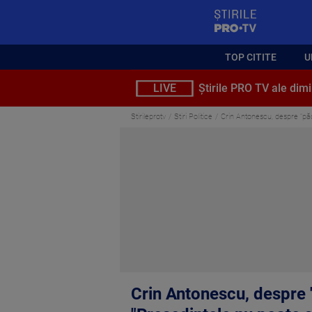
StirilePROTV
TOP CITITE
U
LIVE
Știrile PRO TV ale dimi
Stirileprotv
Stiri Politice
Crin Antonescu, despre "păca
Crin Antonescu, despre "