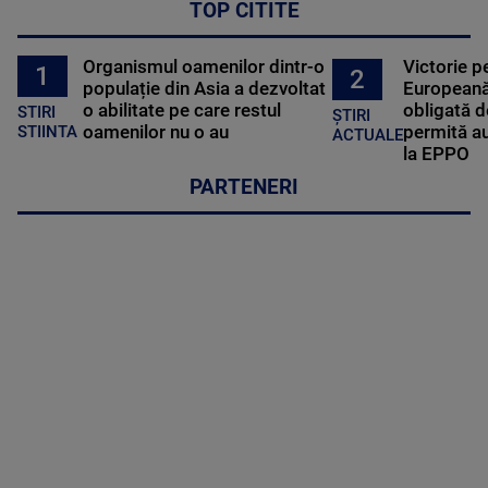
TOP CITITE
Organismul oamenilor dintr-o
Victorie p
1
2
populație din Asia a dezvoltat
Europeană
o abilitate pe care restul
obligată d
STIRI
ȘTIRI
oamenilor nu o au
permită au
STIINTA
ACTUALE
la EPPO
PARTENERI