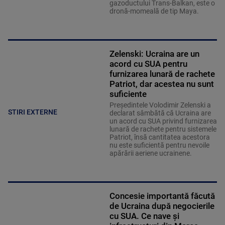
gazoductului Trans-Balkan, este o
dronă-momeală de tip Maya.
Zelenski: Ucraina are un
acord cu SUA pentru
furnizarea lunară de rachete
Patriot, dar acestea nu sunt
suficiente
Preşedintele Volodimir Zelenski a
STIRI EXTERNE
declarat sâmbătă că Ucraina are
un acord cu SUA privind furnizarea
lunară de rachete pentru sistemele
Patriot, însă cantitatea acestora
nu este suficientă pentru nevoile
apărării aeriene ucrainene.
Concesie importantă făcută
de Ucraina după negocierile
cu SUA. Ce nave şi