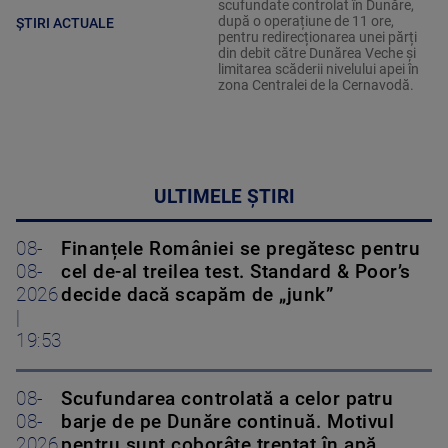
scufundate controlat în Dunăre,
după o operațiune de 11 ore,
ȘTIRI ACTUALE
pentru redirecționarea unei părți
din debit către Dunărea Veche și
limitarea scăderii nivelului apei în
zona Centralei de la Cernavodă.
ULTIMELE ȘTIRI
08-
Finanțele României se pregătesc pentru
08-
cel de-al treilea test. Standard & Poor’s
2026
decide dacă scapăm de „junk”
|
19:53
08-
Scufundarea controlată a celor patru
08-
barje de pe Dunăre continuă. Motivul
2026
pentru sunt coborâte treptat în apă