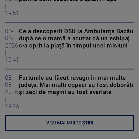
|
19:51
08-
Ce a descoperit DSU la Ambulanța Bacău
08-
după ce o mamă a acuzat că un echipaj
2026
s-a oprit la piață în timpul unei misiuni
|
19:41
08-
Furtunile au făcut ravagii în mai multe
08-
județe. Mai mulți copaci au fost doborâți
2026
și zeci de mașini au fost avariate
|
19:26
VEZI MAI MULTE ȘTIRI