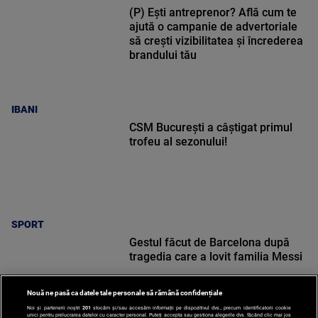
(P) Ești antreprenor? Află cum te
ajută o campanie de advertoriale
să crești vizibilitatea și încrederea
brandului tău
IBANI
CSM București a câștigat primul
trofeu al sezonului!
SPORT
Gestul făcut de Barcelona după
tragedia care a lovit familia Messi
Nouă ne pasă ca datele tale personale să rămână confidențiale
Noi și partenerii noștri
201
stocăm și/sau accesăm informații pe dispozitivul dvs., precum identificatorii cookie
unici pentru prelucrarea datelor cu caracter personal. Puteți accepta sau gestiona alegerile dvs. făcând clic mai jos