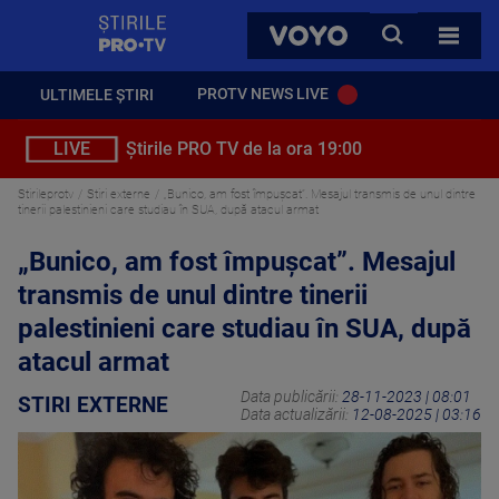
StirilePROTV
CAUTA
VOYO
TOATE 
PROTV NEWS LIVE
ULTIMELE ȘTIRI
LIVE
Știrile PRO TV de la ora 19:00
Stirileprotv
Stiri externe
„Bunico, am fost împușcat”. Mesajul transmis de unul dintre
tinerii palestinieni care studiau în SUA, după atacul armat
„Bunico, am fost împușcat”. Mesajul
transmis de unul dintre tinerii
palestinieni care studiau în SUA, după
atacul armat
Data publicării:
28-11-2023 | 08:01
STIRI EXTERNE
Data actualizării:
12-08-2025 | 03:16