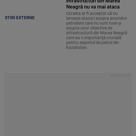
infrastructuri din Marea
Neagră nu va mai ataca
Ucraina ar fi acceptat să nu
STIRI EXTERNE
lanseze atacuri asupra anumitor
petroliere care nu sunt ruse şi
asupra unor obiective de
infrastructură din Marea Neagră
care au o importanţă crucială
pentru exportul de petrol din
Kazahstan.