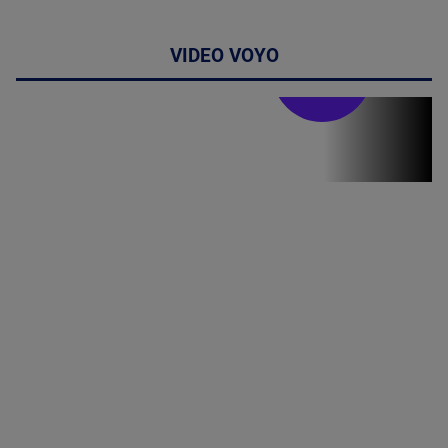
VIDEO VOYO
Stirile PRO TV
Stirile PRO
TV # 07.00 -
08 August
2026
MAI
MULTE