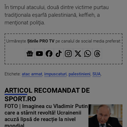
În timpul atacului, două dintre victime purtau
tradiţionala eşarfă palestiniană, keffieh, a
menţionat poliţia.
Urmărește
Știrile PRO TV
pe canalul de social media preferat:
Etichete:
atac armat
,
impuscaturi
,
palestinieni
,
SUA
,
ARTICOL RECOMANDAT DE
SPORT.RO
FOTO | Imaginea cu Vladimir Putin
care a stârnit revoltă! Ucrainenii
acuză lipsă de reacție la nivel
mondial