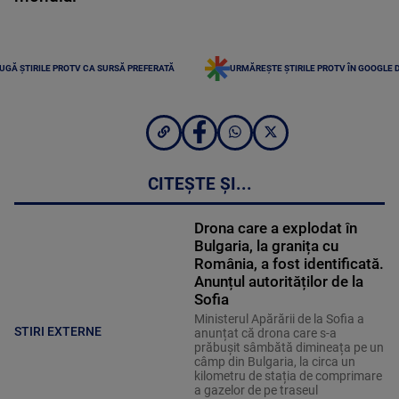
UGĂ ȘTIRILE PROTV CA SURSĂ PREFERATĂ
URMĂREȘTE ȘTIRILE PROTV ÎN GOOGLE 
CITEȘTE ȘI...
Drona care a explodat în
Bulgaria, la granița cu
România, a fost identificată.
Anunțul autorităților de la
Sofia
Ministerul Apărării de la Sofia a
STIRI EXTERNE
anunțat că drona care s-a
prăbușit sâmbătă dimineața pe un
câmp din Bulgaria, la circa un
kilometru de stația de comprimare
a gazelor de pe traseul